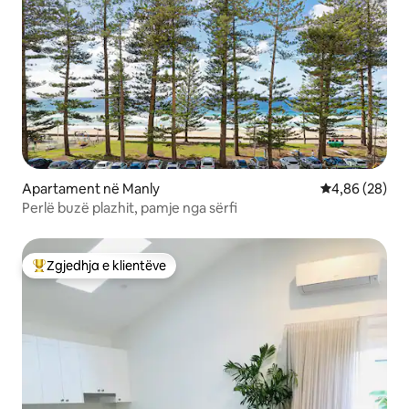
Apartament në Manly
Vlerësimi mes
4,86 (28)
Perlë buzë plazhit, pamje nga sërfi
Zgjedhja e klientëve
Më të mirat e zgjedhjeve të klientëve