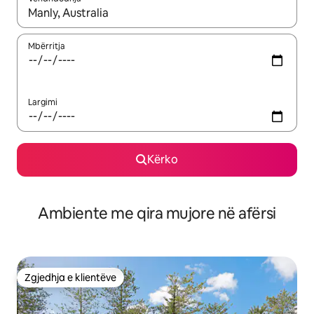
Kur rezultatet të jenë të disponueshme, lëviz me butonat e shig
Mbërritja
Largimi
Kërko
Ambiente me qira mujore në afërsi
Zgjedhja e klientëve
Zgjedhja e klientëve