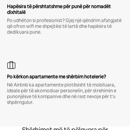
Hapësira të përshtatshme për punë për nomadët
dixhitalë
Po udhëton si profesionist? Gjej një qëndrim afatgjatë
që ofron wifi me shpejtësi të lartë dhe hapësira të
dedikuara pune.
Po kërkon apartamente me shërbim hotelerie?
Në Airbnb ka apartamente plotësisht të mobiluara,
ideale për të akomoduar personelin, për strehimin e
punonjësve të kompanive dhe në rast nevoje për t'u
shpërngulur.
Shërbimet më të pëlqyera për