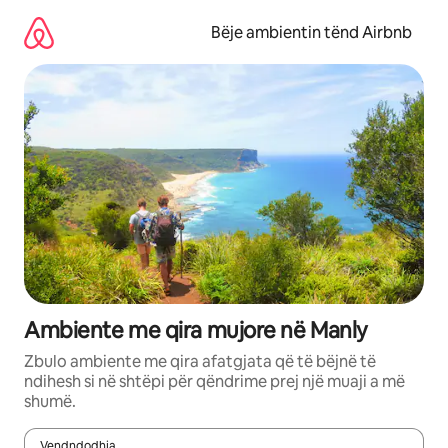
Kalo
te
Bëje ambientin tënd Airbnb
përmbajtja
Ambiente me qira mujore në Manly
Zbulo ambiente me qira afatgjata që të bëjnë të
ndihesh si në shtëpi për qëndrime prej një muaji a më
shumë.
Vendndodhja