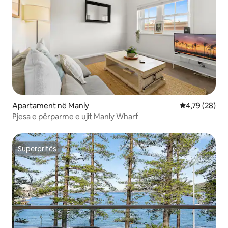
Apartament në Manly
Vlerësimi mes
4,79 (28)
Pjesa e përparme e ujit Manly Wharf
Superpritës
Superpritës