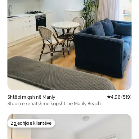
Shtëpi miqsh në Manly
Vlerësimi mesa
4,96 (519)
Studio e rehatshme kopshti në Manly Beach
Zgjedhja e klientëve
Zgjedhja e klientëve