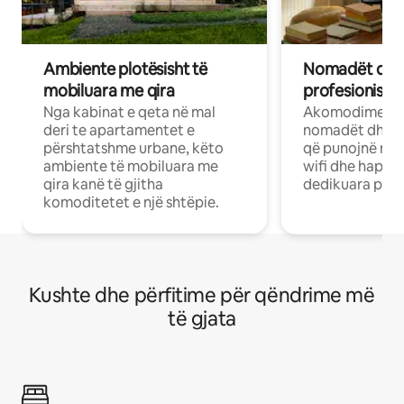
Ambiente plotësisht të
Nomadët dixh
mobiluara me qira
profesionistët
Nga kabinat e qeta në mal
Akomodime të 
deri te apartamentet e
nomadët dhe pr
përshtatshme urbane, këto
që punojnë në 
ambiente të mobiluara me
wifi dhe hapësi
qira kanë të gjitha
dedikuara pune
komoditetet e një shtëpie.
Kushte dhe përfitime për qëndrime më
të gjata