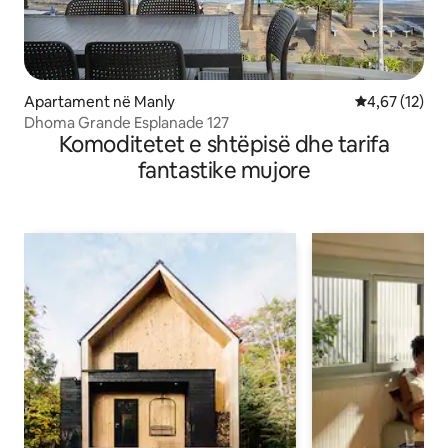
Apartament në Manly
Vlerësimi mes
4,67 (12)
Dhoma Grande Esplanade 127
Komoditetet e shtëpisë dhe tarifa
fantastike mujore