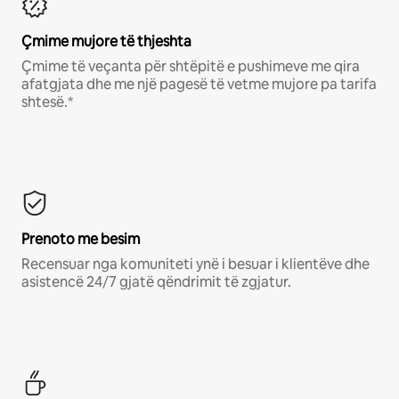
Çmime mujore të thjeshta
Çmime të veçanta për shtëpitë e pushimeve me qira
afatgjata dhe me një pagesë të vetme mujore pa tarifa
shtesë.*
Prenoto me besim
Recensuar nga komuniteti ynë i besuar i klientëve dhe
asistencë 24/7 gjatë qëndrimit të zgjatur.