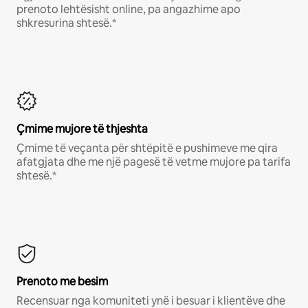
prenoto lehtësisht online, pa angazhime apo
shkresurina shtesë.*
Çmime mujore të thjeshta
Çmime të veçanta për shtëpitë e pushimeve me qira
afatgjata dhe me një pagesë të vetme mujore pa tarifa
shtesë.*
Prenoto me besim
Recensuar nga komuniteti ynë i besuar i klientëve dhe