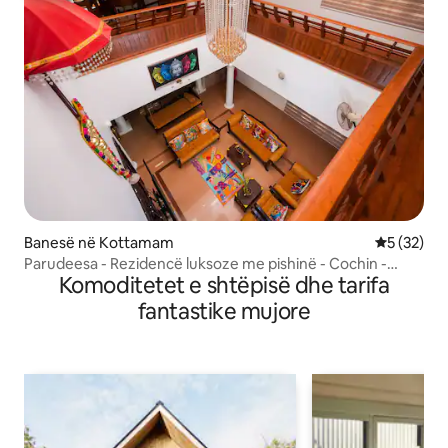
Banesë në Kottamam
Vlerësimi 
5 (32)
Parudeesa - Rezidencë luksoze me pishinë - Cochin -
Komoditetet e shtëpisë dhe tarifa
Kerala
fantastike mujore