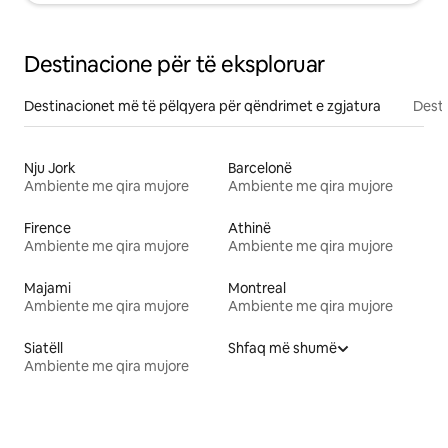
Destinacione për të eksploruar
Destinacionet më të pëlqyera për qëndrimet e zgjatura
Desti
Nju Jork
Barcelonë
Ambiente me qira mujore
Ambiente me qira mujore
Firence
Athinë
Ambiente me qira mujore
Ambiente me qira mujore
Majami
Montreal
Ambiente me qira mujore
Ambiente me qira mujore
Siatëll
Shfaq më shumë
Ambiente me qira mujore