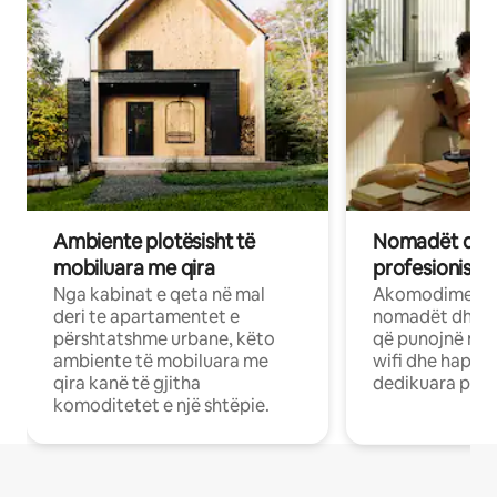
Ambiente plotësisht të
Nomadët dixh
mobiluara me qira
profesionistët
Nga kabinat e qeta në mal
Akomodime të 
deri te apartamentet e
nomadët dhe pr
përshtatshme urbane, këto
që punojnë në 
ambiente të mobiluara me
wifi dhe hapësi
qira kanë të gjitha
dedikuara pune
komoditetet e një shtëpie.