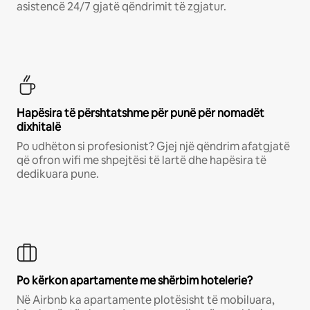
asistencë 24/7 gjatë qëndrimit të zgjatur.
Hapësira të përshtatshme për punë për nomadët
dixhitalë
Po udhëton si profesionist? Gjej një qëndrim afatgjatë
që ofron wifi me shpejtësi të lartë dhe hapësira të
dedikuara pune.
Po kërkon apartamente me shërbim hotelerie?
Në Airbnb ka apartamente plotësisht të mobiluara,