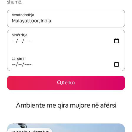
shumë.
Vendndodhja
Kur rezultatet të jenë të disponueshme, lëviz me butonat e shig
Mbërritja
Largimi
Kërko
Ambiente me qira mujore në afërsi