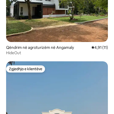
Qëndrim në agroturizëm në Angamaly
Vlerësimi mes
4,91 (11)
HideOut
Zgjedhja e klientëve
Zgjedhja e klientëve