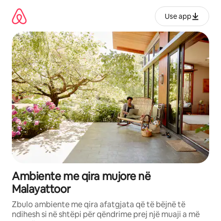
Kalo
te
Use app
përmbajtja
Ambiente me qira mujore në
Malayattoor
Zbulo ambiente me qira afatgjata që të bëjnë të
ndihesh si në shtëpi për qëndrime prej një muaji a më