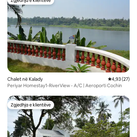
Zgjedhja e klientëve
Zgjedhja e klientëve
Chalet në Kalady
Vlerësimi mes
4,93 (27)
Periyar Homestay1-RiverView - A/C | Aeroporti Cochin
Zgjedhja e klientëve
Zgjedhja e klientëve