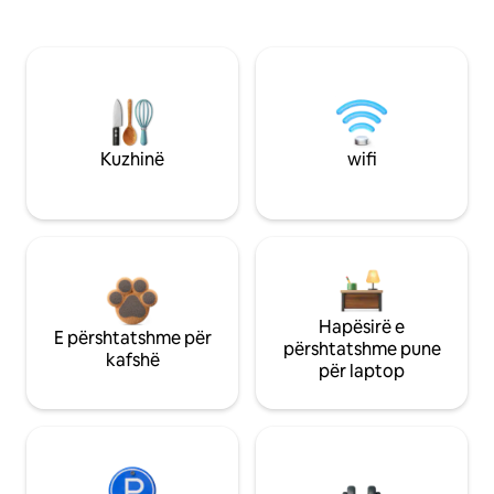
Kuzhinë
wifi
Hapësirë e
E përshtatshme për
përshtatshme pune
kafshë
për laptop