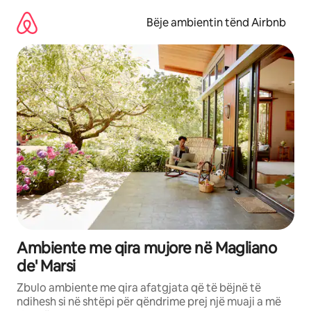
Kalo
te
Bëje ambientin tënd Airbnb
përmbajtja
Ambiente me qira mujore në Magliano
de' Marsi
Zbulo ambiente me qira afatgjata që të bëjnë të
ndihesh si në shtëpi për qëndrime prej një muaji a më