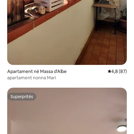
Apartament në Massa d'Albe
Vlerësimi me
4,8 (87)
apartament nonna Marì
Superpritës
Superpritës