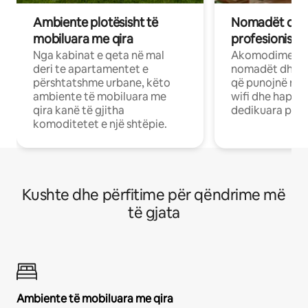
Ambiente plotësisht të
Nomadët dixh
mobiluara me qira
profesionistët
Nga kabinat e qeta në mal
Akomodime të 
deri te apartamentet e
nomadët dhe pr
përshtatshme urbane, këto
që punojnë në 
ambiente të mobiluara me
wifi dhe hapësi
qira kanë të gjitha
dedikuara pune
komoditetet e një shtëpie.
Kushte dhe përfitime për qëndrime më
të gjata
Ambiente të mobiluara me qira