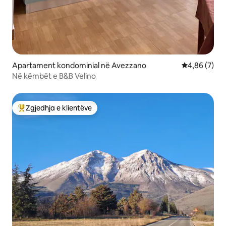
Apartament kondominial në Avezzano
Vlerësimi me
4,86 (7)
Në këmbët e B&B Velino
Zgjedhja e klientëve
Më të mirat e zgjedhjeve të klientëve