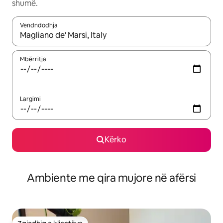
shumë.
Vendndodhja
Kur rezultatet të jenë të disponueshme, lëviz me butonat e shig
Mbërritja
Largimi
Kërko
Ambiente me qira mujore në afërsi