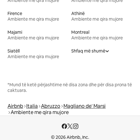
Ambiente me qira mujore
Ambiente me qira mujore
Firence
Athinë
Ambiente me qira mujore
Ambiente me qira mujore
Majami
Montreal
Ambiente me qira mujore
Ambiente me qira mujore
Siatëll
Shfaq më shumë
Ambiente me qira mujore
*Mund të ketë përjashtime në disa zona dhe për disa prona të
caktuara.
Airbnb
Italia
Abruzzo
Magliano de' Marsi
Ambiente me qira mujore
© 2026 Airbnb, Inc.