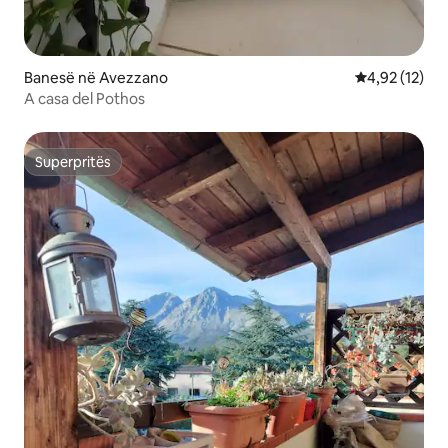
Banesë në Avezzano
Vlerësimi mes
4,92 (12)
A casa del Pothos
Superpritës
Superpritës