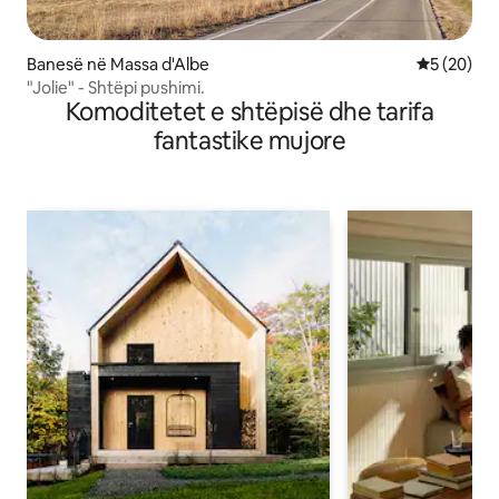
Banesë në Massa d'Albe
Vlerësimi 
5 (20)
"Jolie" - Shtëpi pushimi.
Komoditetet e shtëpisë dhe tarifa
fantastike mujore