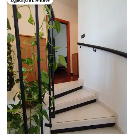
Zgjedhja e klientëve
Zgjedhja e klientëve