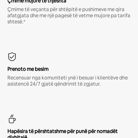
Çmime mujore të thjeshta
Çmime të veçanta për shtëpitë e pushimeve me qira
afatgjata dhe me një pagesë të vetme mujore pa tarifa
shtesë.*
Prenoto me besim
Recensuar nga komuniteti ynë i besuar i klientëve dhe
asistencë 24/7 gjatë qëndrimit të zgjatur.
Hapësira të përshtatshme për punë për nomadët
dixhitalë