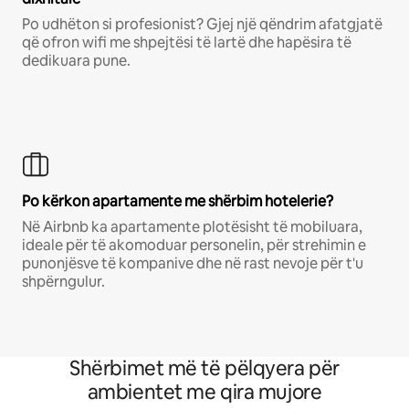
Po udhëton si profesionist? Gjej një qëndrim afatgjatë
që ofron wifi me shpejtësi të lartë dhe hapësira të
dedikuara pune.
Po kërkon apartamente me shërbim hotelerie?
Në Airbnb ka apartamente plotësisht të mobiluara,
ideale për të akomoduar personelin, për strehimin e
punonjësve të kompanive dhe në rast nevoje për t'u
shpërngulur.
Shërbimet më të pëlqyera për
ambientet me qira mujore