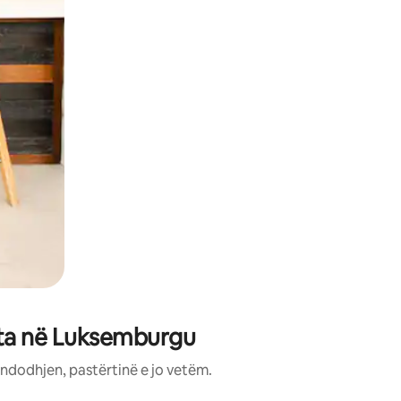
rta në Luksemburgu
ndodhjen, pastërtinë e jo vetëm.