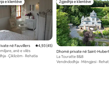
ja e klientëve
Zgjedhja e klientëve
rat e zgjedhjeve të klientëve
Zgjedhja e klientëve
vate në Fauvillers
Vlerësimi mesatar 4,93 nga 5, 45 vlerësime
4,93 (45)
iljare, anë e vilës
 nga 5, 90 vlerësime
Dhomë private në Saint-Huber
hja
·
Çiklizëm
·
Rehatia
La Touratte B&B
Vendndodhja
·
Mëngjesi
·
Rehat