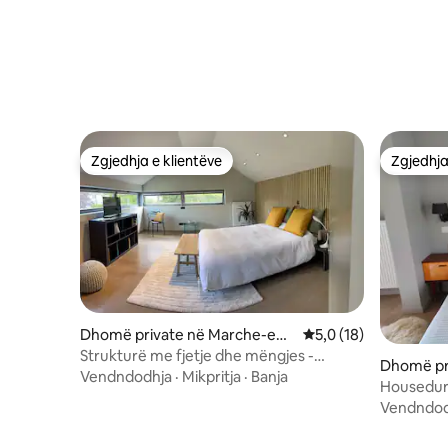
Zgjedhja e klientëve
Zgjedhja
Zgjedhja e klientëve
Zgjedhja
Dhomë private në Marche-en-
Vlerësimi mesatar 5,0
5,0 (18)
Famenne
Strukturë me fjetje dhe mëngjes -
Dhomë pr
L'Escale Marche
Vendndodhja
·
Mikpritja
·
Banja
Housedur
Vendndod