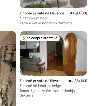
Dhomë private në Daverdiss
Vlerësimi mesatar 4,9
4,93 (80)
e
Chambre mined.
Familje
·
Vendndodhja
·
Pastërtia
Zgjedhja e klientëve
Më të mirat e zgjedhjeve të klientëve
Dhomë private në Bièvre
Vlerësimi mesatar 4,85
4,85 (103)
Dhomë në fshatrat belge
Raporti çmim/cilësi
·
Vendndodhja
·
Saktësia