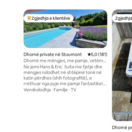
Zgjedhja e klientëve
Zgjedhja
Më të mirat e zgjedhjeve të klientëve
Zgjedhja
Dhomë private në Stoumont
Vlerësimi mesatar 5,0 
5,0 (181)
Dhomë me mëngjes, me pamje, vetëm
për 2 të rritur
Ne jemi Hans & Eric. Suita me fjetje dhe
mëngjes ndodhet në shtëpinë tonë në
katin përdhes (shih fotografitë), e
rrethuar nga pyje me pamje fantastike!
Objekti ynë i mirëqenies përfshin një
Vendndodhja
·
Familje
·
TV
pishinë me ngrohje (nga mesi i majit deri
në mes të shtatorit në varësi të
temperaturës së jashtme) dhe xhakuzi
me pamje panoramike. Ki parasysh:
Pishina dhe xhakuzi mund të përdoren
vetëm në kushte të caktuara. Basse Bois
Dhomë pr
ndodhet 5 km nga qarku Spa-