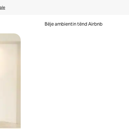
ale
Bëje ambientin tënd Airbnb
ëvizur ekranin.