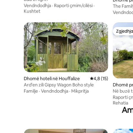
Vendndodhja
·
Raporti çmim/cilësi
·
The Family
Kushtet
Vendndod
Zgjedhja
Zgjedhja
Dhomë hoteli në Houffalize
Vlerësimi mesatar 4,8
4,8 (15)
Dhomë pri
Ard'en zili Gipsy Wagon Boho style
Në buzë të drur
Familje
·
Vendndodhja
·
Mikpritja
dhoma
Raporti ç
Rehatia
Am