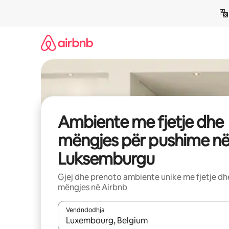
Kalo
te
përmbajtja
Ambiente me fjetje dhe
mëngjes për pushime n
Luksemburgu
Gjej dhe prenoto ambiente unike me fjetje dh
mëngjes në Airbnb
Vendndodhja
Kur rezultatet të jenë të disponueshme, lëviz me 