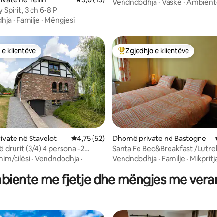
Vendndodhja
·
Vaskë
·
Ambient
 Spirit, 3 ch 6-8 P
hja
·
Familje
·
Mëngjesi
 e klientëve
Zgjedhja e klientëve
 e klientëve
Më të mirat e zgjedhjeve të kli
 nga 5, 15 vlerësime
vate në Stavelot
Vlerësimi mesatar 4,75 nga 5, 52 vlerësime
4,75 (52)
Dhomë private në Bastogne
it (3/4) 4 persona -2
Santa Fe Bed&Breakfast /Lutre
BASTOGNE~family
mim/cilësi
·
Vendndodhja
·
Vendndodhja
·
Familje
·
Mikpritj
biente me fjetje dhe mëngjes me vera