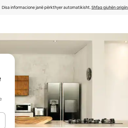
Disa informacione janë përkthyer automatikisht. 
Shfaq gjuhën origjin
ë
e
butonat e shigjetave lart e poshtë ose eksploro duke prekur ose duke l