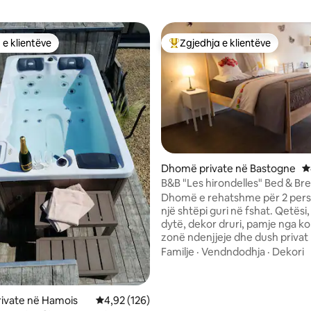
 e klientëve
Zgjedhja e klientëve
 e klientëve
Më të mirat e zgjedhjeve të kli
nga 5, 181 vlerësime
Dhomë private në Bastogne
V
B&B "Les hirondelles" Bed & Br
Compogne
Dhomë e rehatshme për 2 per
një shtëpi guri në fshat. Qetësi, 
dytë, dekor druri, pamje nga ko
zonë ndenjjeje dhe dush privat 
të gjitha shërbimet. Falas: WiFi, 
Familje
·
Vendndodhja
·
Dekori
rroba banje, tharëse flokësh. V
rrobash. Mëngjes me kërkesë. 
dhe enë. Fshat pranë Bastogne
ivate në Hamois
Vlerësimi mesatar 4,92 nga 5, 126 vlerësime
4,92 (126)
Houffalize, E25, shtigje për ecj