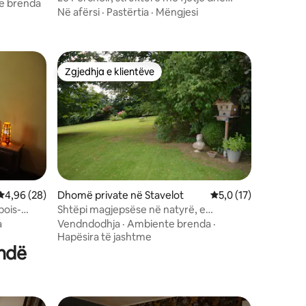
e brenda
mëngjes
Në afërsi
·
Pastërtia
·
Mëngjesi
Zgjedhja e klientëve
entëve
Zgjedhja e klientëve
Vlerësimi mesatar 4,96 nga 5, 28 vlerësime
4,96 (28)
Dhomë private në Stavelot
Vlerësimi mesatar 5,
5,0 (17)
bois-
Shtëpi magjepsëse në natyrë, e
garantuar në qetësi.
a
Vendndodhja
·
Ambiente brenda
·
Hapësira të jashtme
ndë