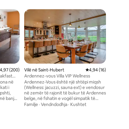
Dhomë pr
Zgjedhja
entëve
Zgjedhja
e
La Pastou
Room.
La Pastou
në aroma 
"poemë" d
bashku m
Move-it,
Vendndo
000 bletë
shumë sht
dhe shumë 
lerësimi mesatar 4,97 nga 5, 200 vlerësime
4,97 (200)
Vilë në Saint-Hubert
Vlerësimi mesatar 4,9
4,94 (16)
librave R
eakfast
Ardennez-vous Villa VIP Wellness
më të buk
sona në
Ardennez-Vous është një shtëpi miqsh
Han-sur-
kati i
(Wellness: jacuzzi, sauna ext) e vendosur
Michel, 
pshti,
në zemër të rajonit të bukur të Ardennes
Center,..
në banjë,
belge, në fshatin e vogël simpatik të
çaj, kafe,
listuar të Hatrival. Ardennez-Vous të fton
Familje
·
Vendndodhja
·
Kushtet
arëse
ta zbulosh këtë rajon, ndërsa të ofron
Mikrovalë
komoditete moderne dhe shërbime të
 dhe
personalizuara. Një tavolinë rustike dhe
e dhe
terroir d 'hôte, produkte vendase