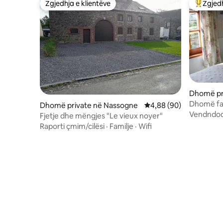
Zgjedhja e klientëve
Zgjedh
Zgjedhja e klientëve
Më të mi
Dhomë pri
Dhomë fam
Dhomë private në Nassogne
Vlerësimi mesatar 4,88
4,88 (90)
Vendndod
Fjetje dhe mëngjes "Le vieux noyer"
Raporti çmim/cilësi
·
Familje
·
Wifi