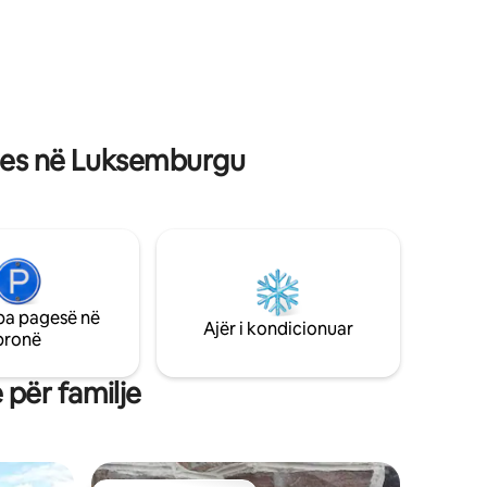
, ski,
Ardennes për mëngjes. Shfaq skarat e
ur. Parkim,
gatimit (në varësi të disponueshmërisë).
kleta. Nuk
Oferta të shkëlqyera nëpërmjet faqes
sonë të internetit
gjes në Luksemburgu
pa pagesë në
Ajër i kondicionuar
pronë
për familje