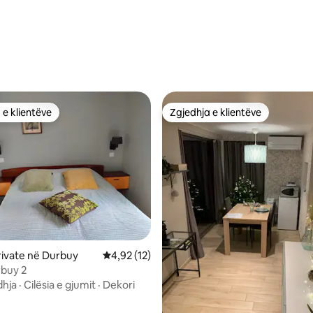
 e klientëve
Zgjedhja e klientëve
 e klientëve
Zgjedhja e klientëve
 nga 5, 18 vlerësime
ivate në Durbuy
Vlerësimi mesatar 4,92 nga 5, 12 vlerësime
4,92 (12)
buy 2
hja
·
Cilësia e gjumit
·
Dekori