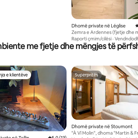
Dhomë private në Léglise
V
Zemra e Ardennes (fjetje dhe 
privat)
Raporti çmim/cilësi
·
Vendndodh
iente me fjetje dhe mëngjes të përfsh
ja e klientëve
Superpritës
rat e zgjedhjeve të klientëve
Superpritës
Dhomë private në Stoumont
 nga 5, 35 vlerësime
"À Vî Molin", dhoma "Martin & 
vate në Tellin
Vlerësimi mesatar 5,0 nga 5, 13 vlerësime
5,0 (13)