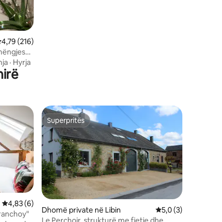
lerësimi mesatar 4,79 nga 5, 216 vlerësime
4,79 (216)
mëngjes
ja
·
Hyrja
irë
Superpritës
Superpritës
Vlerësimi mesatar 4,83 nga 5, 6 vlerësime
4,83 (6)
Dhomë private në Libin
Vlerësimi mesatar 5
5,0 (3)
Franchoy"
Le Perchoir, strukturë me fjetje dhe