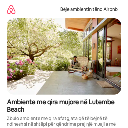
Kalo
te
Bëje ambientin tënd Airbnb
përmbajtja
Ambiente me qira mujore në Lutembe
Beach
Zbulo ambiente me qira afatgjata që të bëjnë të
ndihesh si në shtëpi për qëndrime prej një muaji a më