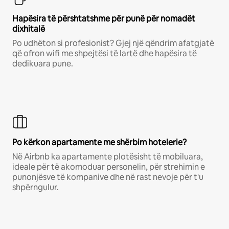
Hapësira të përshtatshme për punë për nomadët
dixhitalë
Po udhëton si profesionist? Gjej një qëndrim afatgjatë
që ofron wifi me shpejtësi të lartë dhe hapësira të
dedikuara pune.
Po kërkon apartamente me shërbim hotelerie?
Në Airbnb ka apartamente plotësisht të mobiluara,
ideale për të akomoduar personelin, për strehimin e
punonjësve të kompanive dhe në rast nevoje për t'u
shpërngulur.