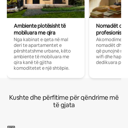
Ambiente plotësisht të
Nomadët dixh
mobiluara me qira
profesionistët
Nga kabinat e qeta në mal
Akomodime të 
deri te apartamentet e
nomadët dhe pr
përshtatshme urbane, këto
që punojnë në 
ambiente të mobiluara me
wifi dhe hapësi
qira kanë të gjitha
dedikuara pune
komoditetet e një shtëpie.
Kushte dhe përfitime për qëndrime më
të gjata