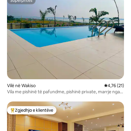
Superpritës
Superpritës
Vilë në Wakiso
Vlerësimi mes
4,76 (21)
Vila me pishinë të pafundme, pishinë private, marrje nga
aeroporti
Zgjedhja e klientëve
Më të mirat e zgjedhjeve të klientëve