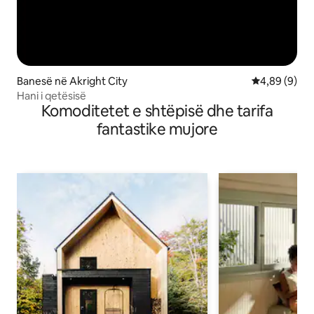
Banesë në Akright City
Vlerësimi me
4,89 (9)
Hani i qetësisë
Komoditetet e shtëpisë dhe tarifa
fantastike mujore