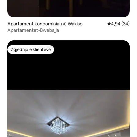
Apartament kondominial në Wakiso
Vlerësimi mes
4,94 (34)
Apartamentet-Bwebajja
Zgjedhja e klientëve
Zgjedhja e klientëve