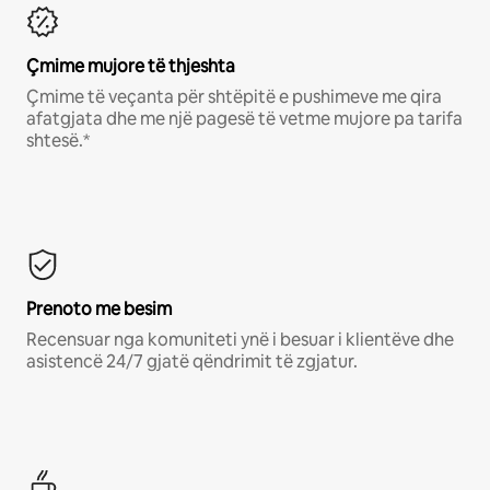
Çmime mujore të thjeshta
Çmime të veçanta për shtëpitë e pushimeve me qira
afatgjata dhe me një pagesë të vetme mujore pa tarifa
shtesë.*
Prenoto me besim
Recensuar nga komuniteti ynë i besuar i klientëve dhe
asistencë 24/7 gjatë qëndrimit të zgjatur.