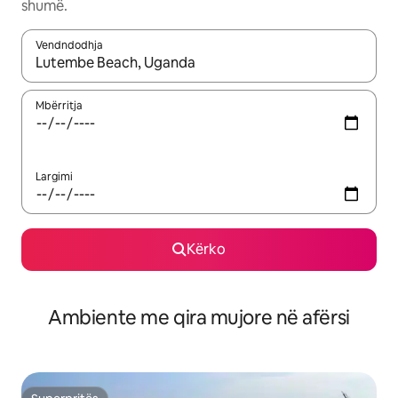
shumë.
Vendndodhja
Kur rezultatet të jenë të disponueshme, lëviz me butonat e shig
Mbërritja
Largimi
Kërko
Ambiente me qira mujore në afërsi