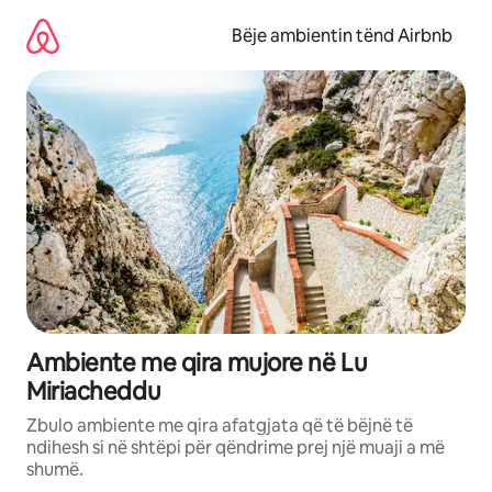
Kalo
te
Bëje ambientin tënd Airbnb
përmbajtja
Ambiente me qira mujore në Lu
Miriacheddu
Zbulo ambiente me qira afatgjata që të bëjnë të
ndihesh si në shtëpi për qëndrime prej një muaji a më
shumë.