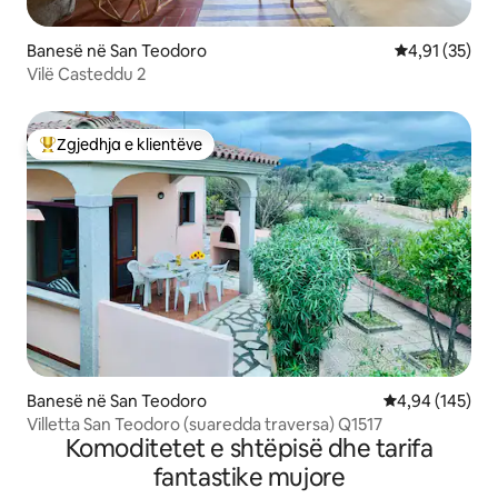
Banesë në San Teodoro
Vlerësimi mes
4,91 (35)
Vilë Casteddu 2
Zgjedhja e klientëve
Më të mirat e zgjedhjeve të klientëve
Banesë në San Teodoro
Vlerësimi mesa
4,94 (145)
Villetta San Teodoro (suaredda traversa) Q1517
Komoditetet e shtëpisë dhe tarifa
fantastike mujore