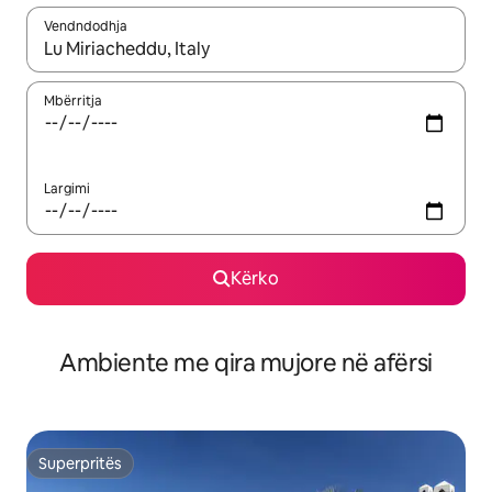
Vendndodhja
Kur rezultatet të jenë të disponueshme, lëviz me butonat e shig
Mbërritja
Largimi
Kërko
Ambiente me qira mujore në afërsi
Superpritës
Superpritës