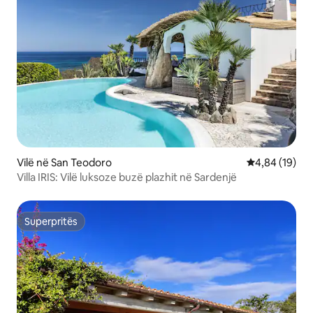
Vilë në San Teodoro
Vlerësimi mes
4,84 (19)
Villa IRIS: Vilë luksoze buzë plazhit në Sardenjë
Superpritës
Superpritës