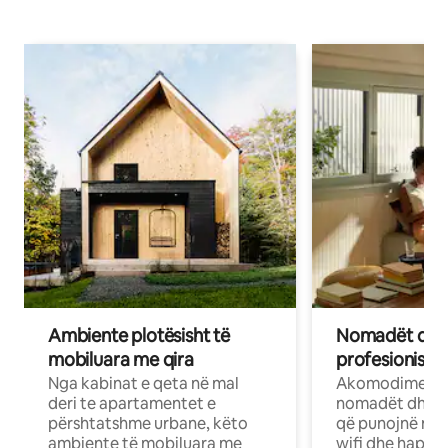
Ambiente plotësisht të
Nomadët dixh
mobiluara me qira
profesionistët
Nga kabinat e qeta në mal
Akomodime të 
deri te apartamentet e
nomadët dhe pr
përshtatshme urbane, këto
që punojnë në 
ambiente të mobiluara me
wifi dhe hapësi