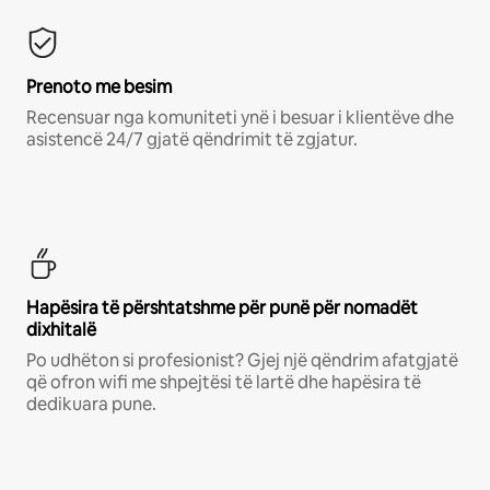
Prenoto me besim
Recensuar nga komuniteti ynë i besuar i klientëve dhe
asistencë 24/7 gjatë qëndrimit të zgjatur.
Hapësira të përshtatshme për punë për nomadët
dixhitalë
Po udhëton si profesionist? Gjej një qëndrim afatgjatë
që ofron wifi me shpejtësi të lartë dhe hapësira të
dedikuara pune.