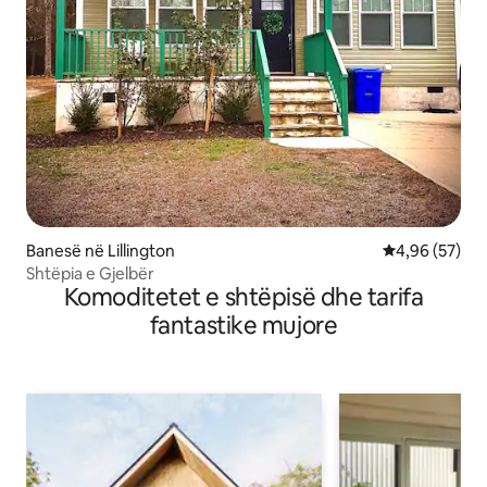
Banesë në Lillington
Vlerësimi mes
4,96 (57)
Shtëpia e Gjelbër
Komoditetet e shtëpisë dhe tarifa
fantastike mujore