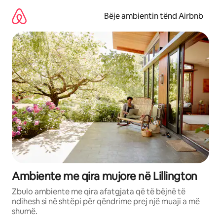
Kalo
te
Bëje ambientin tënd Airbnb
përmbajtja
Ambiente me qira mujore në Lillington
Zbulo ambiente me qira afatgjata që të bëjnë të
ndihesh si në shtëpi për qëndrime prej një muaji a më
shumë.