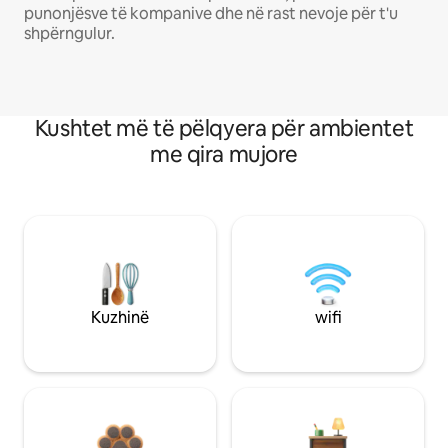
punonjësve të kompanive dhe në rast nevoje për t'u
shpërngulur.
Kushtet më të pëlqyera për ambientet
me qira mujore
Kuzhinë
wifi