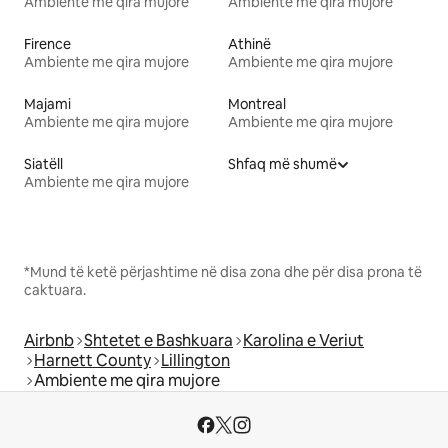
Ambiente me qira mujore
Ambiente me qira mujore
Firence
Athinë
Ambiente me qira mujore
Ambiente me qira mujore
Majami
Montreal
Ambiente me qira mujore
Ambiente me qira mujore
Siatëll
Shfaq më shumë
Ambiente me qira mujore
*Mund të ketë përjashtime në disa zona dhe për disa prona të
caktuara.
Airbnb
Shtetet e Bashkuara
Karolina e Veriut
Harnett County
Lillington
Ambiente me qira mujore