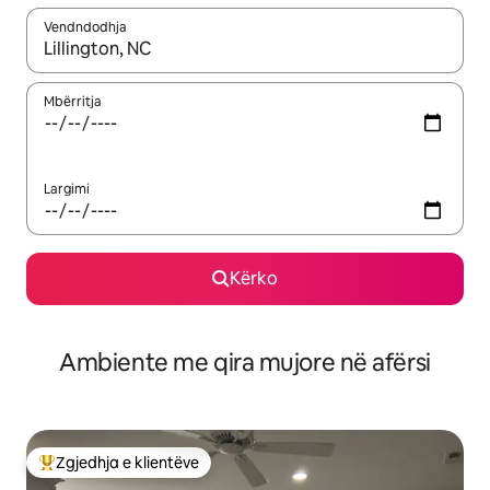
Vendndodhja
Kur rezultatet të jenë të disponueshme, lëviz me butonat e shig
Mbërritja
Largimi
Kërko
Ambiente me qira mujore në afërsi
Zgjedhja e klientëve
Më të mirat e zgjedhjeve të klientëve