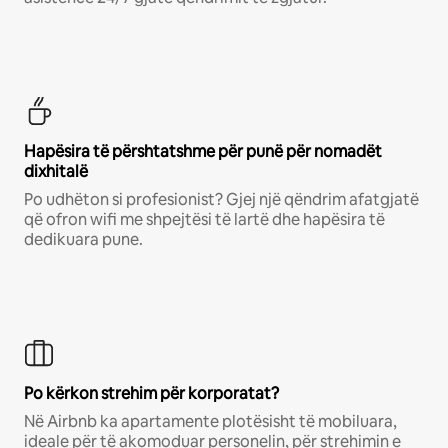
Hapësira të përshtatshme për punë për nomadët
dixhitalë
Po udhëton si profesionist? Gjej një qëndrim afatgjatë
që ofron wifi me shpejtësi të lartë dhe hapësira të
dedikuara pune.
Po kërkon strehim për korporatat?
Në Airbnb ka apartamente plotësisht të mobiluara,
ideale për të akomoduar personelin, për strehimin e