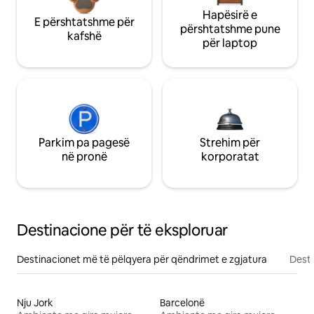
Hapësirë e
E përshtatshme për
përshtatshme pune
kafshë
për laptop
Parkim pa pagesë
Strehim për
në pronë
korporatat
Destinacione për të eksploruar
Destinacionet më të pëlqyera për qëndrimet e zgjatura
Desti
Nju Jork
Barcelonë