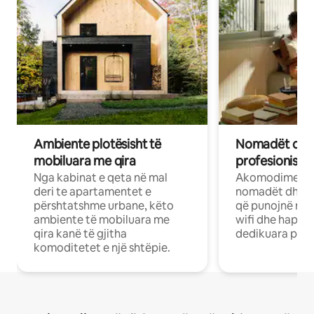
Ambiente plotësisht të
Nomadët dixh
mobiluara me qira
profesionistët
Nga kabinat e qeta në mal
Akomodime të 
deri te apartamentet e
nomadët dhe pr
përshtatshme urbane, këto
që punojnë në 
ambiente të mobiluara me
wifi dhe hapësi
qira kanë të gjitha
dedikuara pune
komoditetet e një shtëpie.