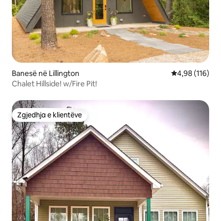
Banesë në Lillington
Vlerësimi mesa
4,98 (116)
Chalet Hillside! w/Fire Pit!
Zgjedhja e klientëve
Zgjedhja e klientëve