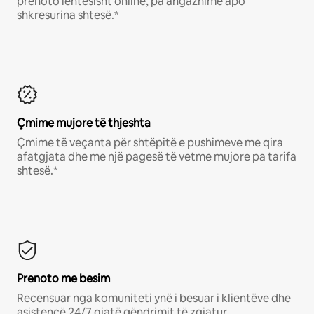
prenoto lehtësisht online, pa angazhime apo
shkresurina shtesë.*
Çmime mujore të thjeshta
Çmime të veçanta për shtëpitë e pushimeve me qira
afatgjata dhe me një pagesë të vetme mujore pa tarifa
shtesë.*
Prenoto me besim
Recensuar nga komuniteti ynë i besuar i klientëve dhe
asistencë 24/7 gjatë qëndrimit të zgjatur.