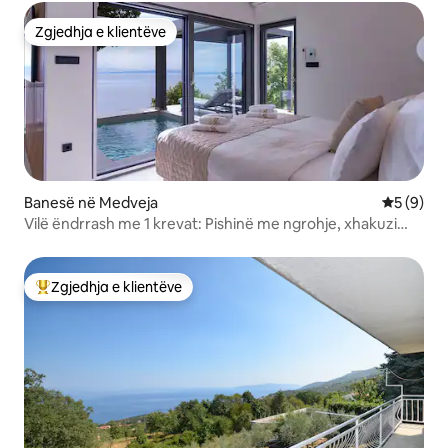
Zgjedhja e klientëve
Zgjedhja e klientëve
Banesë në Medveja
Vlerësimi
5 (9)
Vilë ëndrrash me 1 krevat: Pishinë me ngrohje, xhakuzi
dhe sauna!
Zgjedhja e klientëve
Më të mirat e zgjedhjeve të klientëve