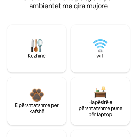
ambientet me qira mujore
Kuzhinë
wifi
Hapësirë e
E përshtatshme për
përshtatshme pune
kafshë
për laptop