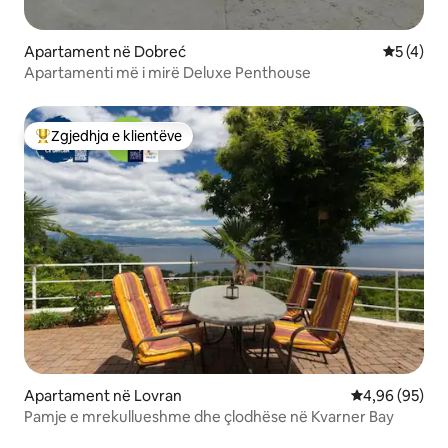
Apartament në Dobreć
Vlerësimi
5 (4)
Apartamenti më i mirë Deluxe Penthouse
Zgjedhja e klientëve
Më të mirat e zgjedhjeve të klientëve
Apartament në Lovran
Vlerësimi mes
4,96 (95)
Pamje e mrekullueshme dhe çlodhëse në Kvarner Bay