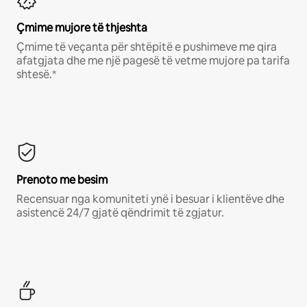
Çmime mujore të thjeshta
Çmime të veçanta për shtëpitë e pushimeve me qira
afatgjata dhe me një pagesë të vetme mujore pa tarifa
shtesë.*
Prenoto me besim
Recensuar nga komuniteti ynë i besuar i klientëve dhe
asistencë 24/7 gjatë qëndrimit të zgjatur.