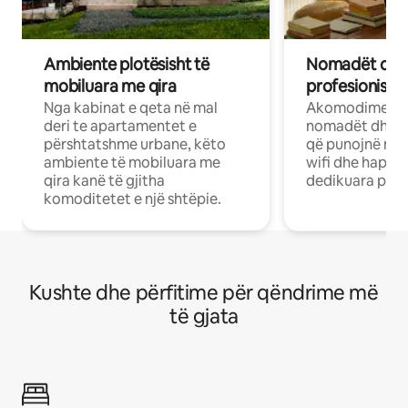
Ambiente plotësisht të
Nomadët dixh
mobiluara me qira
profesionistët
Nga kabinat e qeta në mal
Akomodime të 
deri te apartamentet e
nomadët dhe pr
përshtatshme urbane, këto
që punojnë në 
ambiente të mobiluara me
wifi dhe hapësi
qira kanë të gjitha
dedikuara pune
komoditetet e një shtëpie.
Kushte dhe përfitime për qëndrime më
të gjata