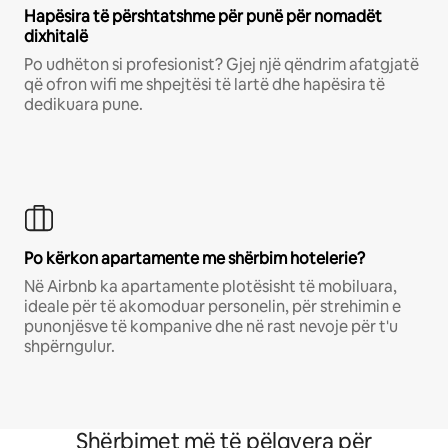
Hapësira të përshtatshme për punë për nomadët
dixhitalë
Po udhëton si profesionist? Gjej një qëndrim afatgjatë
që ofron wifi me shpejtësi të lartë dhe hapësira të
dedikuara pune.
Po kërkon apartamente me shërbim hotelerie?
Në Airbnb ka apartamente plotësisht të mobiluara,
ideale për të akomoduar personelin, për strehimin e
punonjësve të kompanive dhe në rast nevoje për t'u
shpërngulur.
Shërbimet më të pëlqyera për