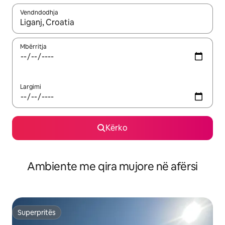
Vendndodhja
Kur rezultatet të jenë të disponueshme, lëviz me butonat e shig
Mbërritja
Largimi
Kërko
Ambiente me qira mujore në afërsi
Superpritës
Superpritës