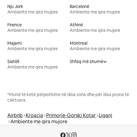
Nju Jork
Barcelonë
Ambiente me qira mujore
Ambiente me qira mujore
Firence
Athinë
Ambiente me qira mujore
Ambiente me qira mujore
Majami
Montreal
Ambiente me qira mujore
Ambiente me qira mujore
Siatëll
Shfaq më shumë
Ambiente me qira mujore
*Mund të ketë përjashtime në disa zona dhe për disa prona të
caktuara.
Airbnb
Kroacia
Primorje-Gorski Kotar
Liganj
Ambiente me qira mujore