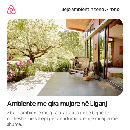
Kalo
te
Bëje ambientin tënd Airbnb
përmbajtja
Ambiente me qira mujore në Liganj
Zbulo ambiente me qira afatgjata që të bëjnë të
ndihesh si në shtëpi për qëndrime prej një muaji a më
shumë.