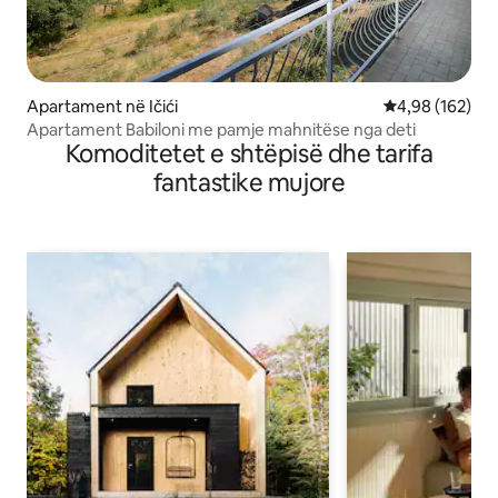
Apartament në Ičići
Vlerësimi mesa
4,98 (162)
Apartament Babiloni me pamje mahnitëse nga deti
Komoditetet e shtëpisë dhe tarifa
fantastike mujore