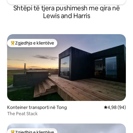
Shtëpi të tjera pushimesh me qira në
Lewis and Harris
Zgjedhja e klientëve
Më të mirat e zgjedhjeve të klientëve
Konteiner transporti në Tong
Vlerësimi mes
4,98 (94)
The Peat Stack
Zgjedhja e klientëve