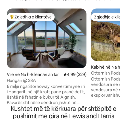
Zgjedhja e klientëve
Zgjedhja e klient
Më të mirat e zgjedhjeve të klientëve
Zgjedhja e klient
Kabinë në Na h-Ei
Iar
Otternish Pods, No
Vilë në Na h-Eileanan an Iar
Vlerësimi mesatar 4,99 nga 5, 2
4,99 (229)
Otternish Pods on 
Hangari @ 28A
vendosura në një 
6 milje nga Stornoway konvertimi ynë i ri
vendosura në mëny
i Hangarit, në një kroft pune pranë detit,
eksploruar ishujt. 1 milje nga terminali i
është në fshatin e bukur të Aignish.
trageteve Bernera
Pavarësisht nëse qëndron jashtë në
Lochmaddy. Çdo pod është i hapur me
Kushtet më të kërkuara për shtëpitë e
ballkon apo nga rehatia e dhomës së
një kuzhinë, ngrëni
ndenjes me plan të hapur, me dritare të
pushimit me qira në Lewis and Harris
gjumi dhe dhomë d
plota katedrale, mund të shijosh pamjet
divan-krevat ofro
e mrekullueshme të detit dhe