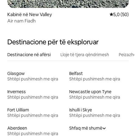
Kabinë në New Valley
Vlerësimi me
5,0 (50)
Air nam Fiadh
Destinacione për të eksploruar
Destinacione në afërsi
Lloje të tjera qëndrimesh
Peizazhe
Glasgow
Belfast
Shtëpi pushimesh me qira
Shtëpi pushimesh me qira
Inverness
Newcastle upon Tyne
Shtëpi pushimesh me qira
Shtëpi pushimesh me qira
Fort Uilliam
Ishulli i Skye
Shtëpi pushimesh me qira
Shtëpi pushimesh me qira
Aberdeen
Shfaq më shumë
Shtëpi pushimesh me qira