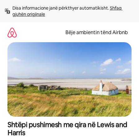
Kalo
Disa informacione janë përkthyer automatikisht. 
Shfaq 
te
gjuhën origjinale
përmbajtja
Bëje ambientin tënd Airbnb
Shtëpi pushimesh me qira në Lewis and
Harris