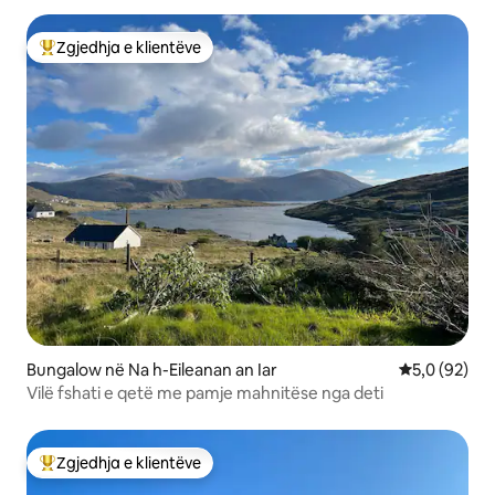
Zgjedhja e klientëve
Më të mirat e zgjedhjeve të klientëve
Bungalow në Na h-Eileanan an Iar
Vlerësimi me
5,0 (92)
Vilë fshati e qetë me pamje mahnitëse nga deti
Zgjedhja e klientëve
Më të mirat e zgjedhjeve të klientëve