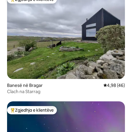
Më të mirat e zgjedhjeve të klientëve
Banesë në Bragar
Vlerësimi mes
4,98 (46)
Clach na Starrag
Zgjedhja e klientëve
Më të mirat e zgjedhjeve të klientëve