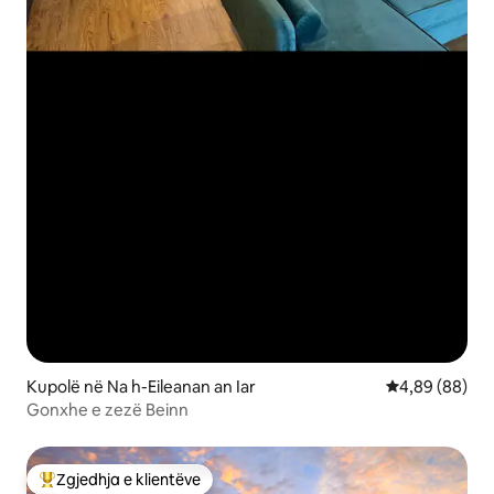
Kupolë në Na h-Eileanan an Iar
Vlerësimi mes
4,89 (88)
Gonxhe e zezë Beinn
Zgjedhja e klientëve
Më të mirat e zgjedhjeve të klientëve