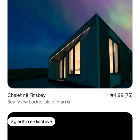
Chalet në Finsbay
Vlerësimi mes
4,99 (75)
Seal View Lodge Isle of Harris
Zgjedhja e klientëve
Zgjedhja e klientëve