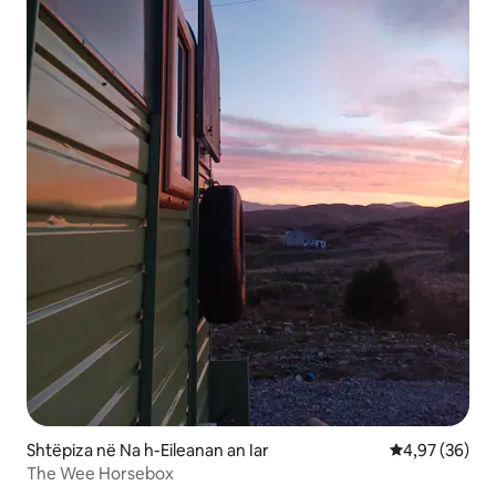
Shtëpiza në Na h-Eileanan an Iar
Vlerësimi mes
4,97 (36)
The Wee Horsebox