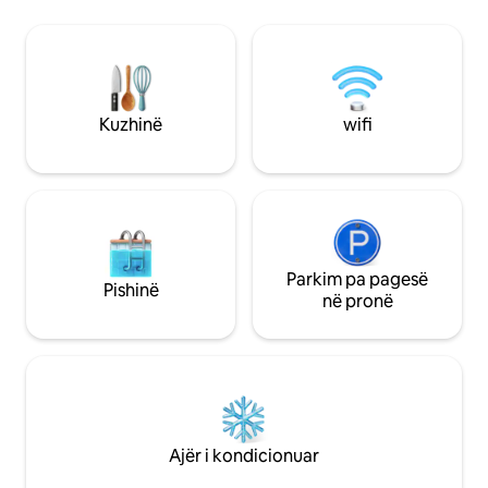
në 4 persona. Ësht
perëndimet spektakolare të diellit,
4 të rritur, mund t
pavarësisht motit. Kuzhina/zona e
vogël. Ofrohen sh
ngrënies lart, në katin e poshtëm 2
Ngrohja, televizori
dhoma gjumi të rehatshme/të pajisura
gjitha një qëndrim
mirë në suitë, dopio dhe mbret, me
rehatshëm.
krevat tek opsional. Gjithashtu divan
Kuzhinë
wifi
krevat. Fjetur 7 persona. ES00593P
Parkim pa pagesë
Pishinë
në pronë
Ajër i kondicionuar