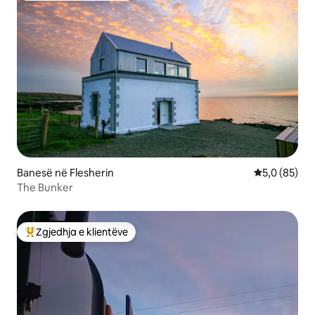
Banesë në Flesherin
Vlerësimi me
5,0 (85)
The Bunker
Zgjedhja e klientëve
Më të mirat e zgjedhjeve të klientëve