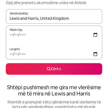
Gjej dhe prenoto akomodime unike në Airbnb
Vendndodhja
Kur rezultatet të jenë të disponueshme, lëviz me butonat e shig
Mbërritja
Largimi
Kërko
Shtëpi pushimesh me qira me vlerësime
më të mira në Lewis and Harris
Klientët e pranojnë: këto qëndrime kanë vlerësime të
larta për vendndodhjen, pastërtinë e më shumë.