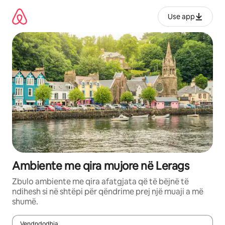
Kalo
te
Use app
përmbajtja
Ambiente me qira mujore në Lerags
Zbulo ambiente me qira afatgjata që të bëjnë të
ndihesh si në shtëpi për qëndrime prej një muaji a më
shumë.
Vendndodhja