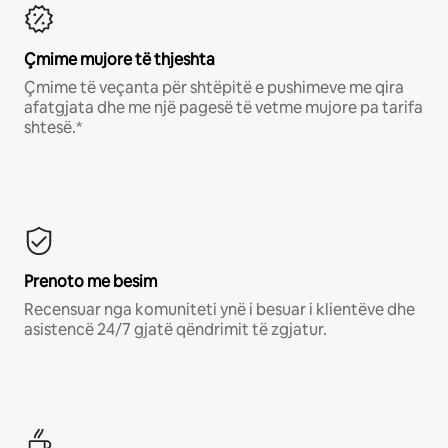
Çmime mujore të thjeshta
Çmime të veçanta për shtëpitë e pushimeve me qira
afatgjata dhe me një pagesë të vetme mujore pa tarifa
shtesë.*
Prenoto me besim
Recensuar nga komuniteti ynë i besuar i klientëve dhe
asistencë 24/7 gjatë qëndrimit të zgjatur.