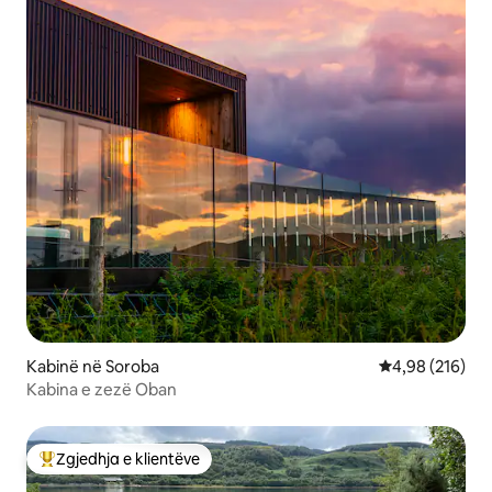
Kabinë në Soroba
Vlerësimi mesa
4,98 (216)
Kabina e zezë Oban
Zgjedhja e klientëve
Më të mirat e zgjedhjeve të klientëve