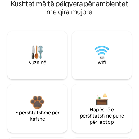
Kushtet më të pëlqyera për ambientet
me qira mujore
Kuzhinë
wifi
Hapësirë e
E përshtatshme për
përshtatshme pune
kafshë
për laptop