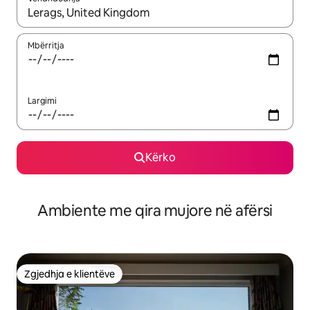
Kur rezultatet të jenë të disponueshme, lëviz me butonat e shig
Mbërritja
Largimi
Kërko
Ambiente me qira mujore në afërsi
Zgjedhja e klientëve
Zgjedhja e klientëve