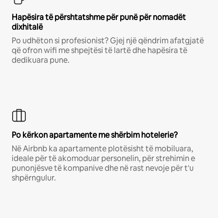
Hapësira të përshtatshme për punë për nomadët
dixhitalë
Po udhëton si profesionist? Gjej një qëndrim afatgjatë
që ofron wifi me shpejtësi të lartë dhe hapësira të
dedikuara pune.
Po kërkon apartamente me shërbim hotelerie?
Në Airbnb ka apartamente plotësisht të mobiluara,
ideale për të akomoduar personelin, për strehimin e
punonjësve të kompanive dhe në rast nevoje për t'u
shpërngulur.