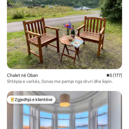
Chalet në Oban
Vlerësimi m
5 (177)
Shtëpia e varkës, Sonas me pamje nga druri dhe liqen.
Zgjedhja e klientëve
Më të mirat e zgjedhjeve të klientëve