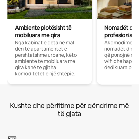
Ambiente plotësisht të
Nomadët dixh
mobiluara me qira
profesionistët
Nga kabinat e qeta në mal
Akomodime të 
deri te apartamentet e
nomadët dhe pr
përshtatshme urbane, këto
që punojnë në 
ambiente të mobiluara me
wifi dhe hapësi
qira kanë të gjitha
dedikuara pune
komoditetet e një shtëpie.
Kushte dhe përfitime për qëndrime më
të gjata