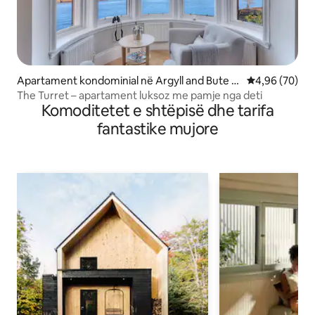
Apartament kondominial në Argyll and Bute C
Vlerësimi mes
4,96 (70)
ouncil
The Turret – apartament luksoz me pamje nga deti
Komoditetet e shtëpisë dhe tarifa
fantastike mujore