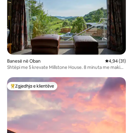
Banesë në Oban
Vlerësimi mes
4,94 (31)
Shtëpi me 5 krevate Millstone House. 8 minuta me makinë
nga Oban
Zgjedhja e klientëve
Më të mirat e zgjedhjeve të klientëve