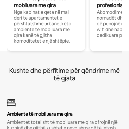
mobiluara me qira
profesionistët
Nga kabinat e qeta në mal
Akomodime të 
deri te apartamentet e
nomadët dhe pr
përshtatshme urbane, këto
që punojnë në 
ambiente të mobiluara me
wifi dhe hapësi
qira kanë të gjitha
dedikuara pune
komoditetet e një shtëpie.
Kushte dhe përfitime për qëndrime më
të gjata
Ambiente të mobiluara me qira
Ambientet totalisht të mobiluara me qira ofrojnë një
kuzhinë dhe gjithë kushtet e nevojshme që të jetosh