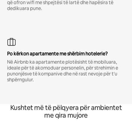
që ofron wifi me shpejtësi të lartë dhe hapësira të
dedikuara pune.
Po kërkon apartamente me shërbim hotelerie?
Në Airbnb ka apartamente plotësisht të mobiluara,
ideale për të akomoduar personelin, për strehimin e
punonjësve të kompanive dhe në rast nevoje për t'u
shpërngulur.
Kushtet më të pëlqyera për ambientet
me qira mujore