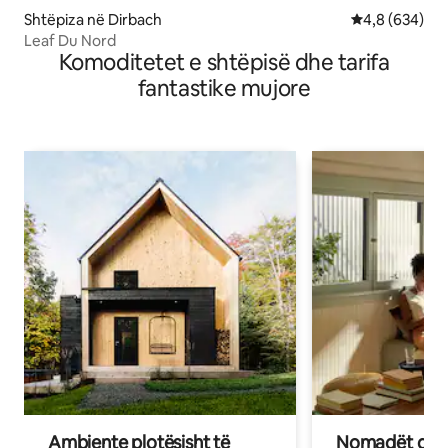
Shtëpiza në Dirbach
Vlerësimi mes
4,8 (634)
Leaf Du Nord
Komoditetet e shtëpisë dhe tarifa
fantastike mujore
Ambiente plotësisht të
Nomadët dixh