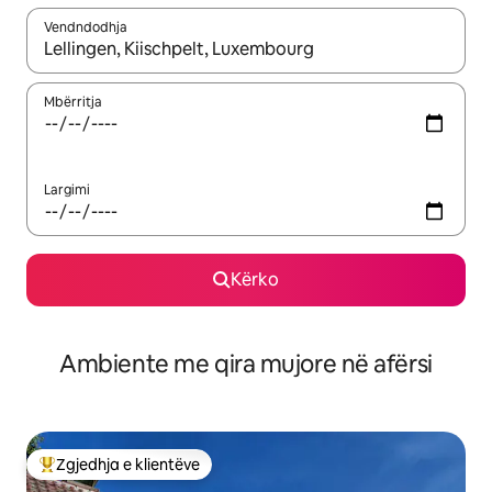
Vendndodhja
Kur rezultatet të jenë të disponueshme, lëviz me butonat e shig
Mbërritja
Largimi
Kërko
Ambiente me qira mujore në afërsi
Zgjedhja e klientëve
Më të mirat e zgjedhjeve të klientëve