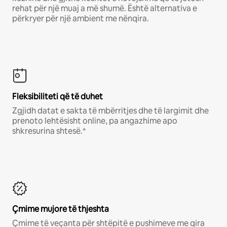
rehat për një muaj a më shumë. Është alternativa e
përkryer për një ambient me nënqira.
Fleksibiliteti që të duhet
Zgjidh datat e sakta të mbërritjes dhe të largimit dhe
prenoto lehtësisht online, pa angazhime apo
shkresurina shtesë.*
Çmime mujore të thjeshta
Çmime të veçanta për shtëpitë e pushimeve me qira