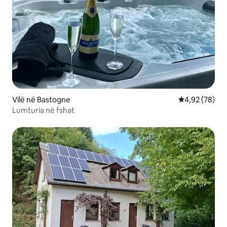
Vilë në Bastogne
Vlerësimi mes
4,92 (78)
Lumturia në fshat