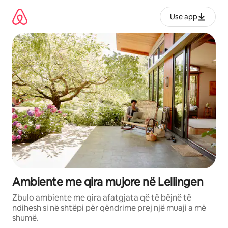
Kalo
te
Use app
përmbajtja
Ambiente me qira mujore në Lellingen
Zbulo ambiente me qira afatgjata që të bëjnë të
ndihesh si në shtëpi për qëndrime prej një muaji a më
shumë.