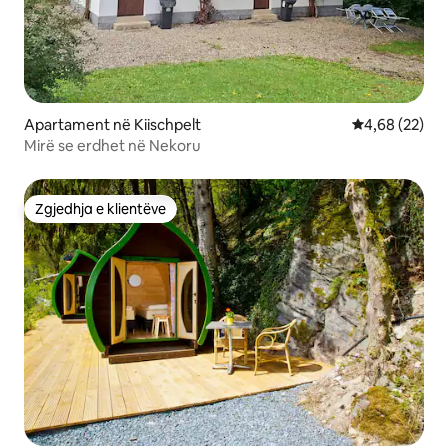
Apartament në Kiischpelt
Vlerësimi mes
4,68 (22)
Mirë se erdhet në Nekoru
Zgjedhja e klientëve
Zgjedhja e klientëve