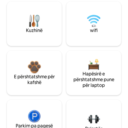
Kuzhinë
wifi
Hapësirë e
E përshtatshme për
përshtatshme pune
kafshë
për laptop
Parkim pa pagesë