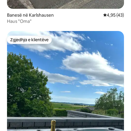
Banesë në Karlshausen
Vlerësimi mes
4,95 (43)
Haus "Oma"
Zgjedhja e klientëve
Zgjedhja e klientëve