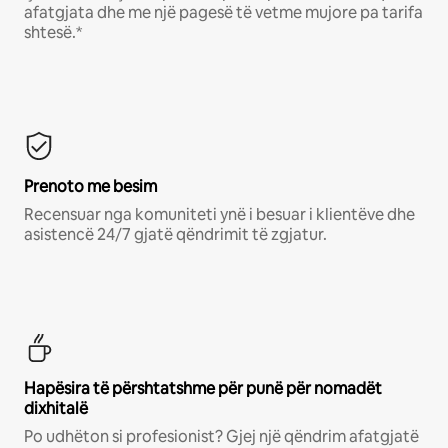
afatgjata dhe me një pagesë të vetme mujore pa tarifa
shtesë.*
Prenoto me besim
Recensuar nga komuniteti ynë i besuar i klientëve dhe
asistencë 24/7 gjatë qëndrimit të zgjatur.
Hapësira të përshtatshme për punë për nomadët
dixhitalë
Po udhëton si profesionist? Gjej një qëndrim afatgjatë