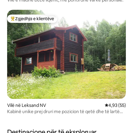
Zgjedhja e klientëve
Më të mirat e zgjedhjeve të klientëve
Vilë në Leksand NV
Vlerësimi mes
4,93 (55)
Kabinë unike prej druri me pozicion të qetë dhe të lartë
me saunë
Destinacione për të eksploruar