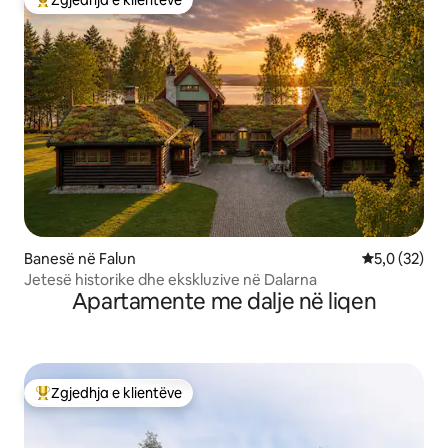
Më të mirat e zgjedhjeve të klientëve
Banesë në Falun
Vlerësimi me
5,0 (32)
Jetesë historike dhe ekskluzive në Dalarna
Apartamente me dalje në liqen
Zgjedhja e klientëve
Më të mirat e zgjedhjeve të klientëve