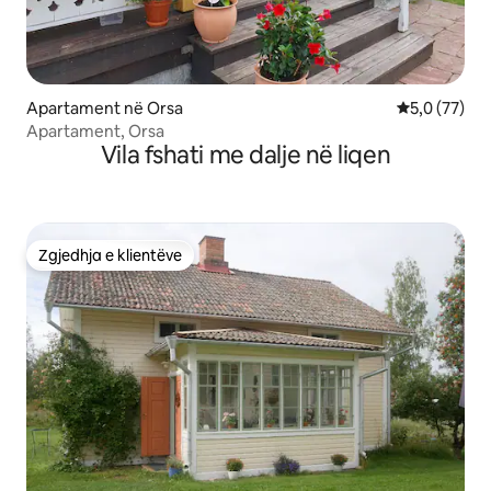
Apartament në Orsa
Vlerësimi me
5,0 (77)
Apartament, Orsa
Vila fshati me dalje në liqen
Zgjedhja e klientëve
Zgjedhja e klientëve