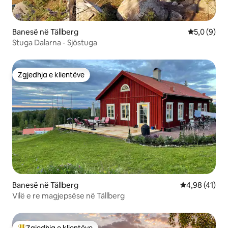
Banesë në Tällberg
Vlerësimi m
5,0 (9)
Stuga Dalarna - Sjöstuga
Zgjedhja e klientëve
Zgjedhja e klientëve
Banesë në Tällberg
Vlerësimi mes
4,98 (41)
Vilë e re magjepsëse në Tällberg
Zgjedhja e klientëve