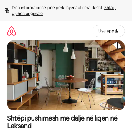
Kalo
Disa informacione janë përkthyer automatikisht. 
Shfaq 
te
gjuhën origjinale
përmbajtja
Use app
Shtëpi pushimesh me dalje në liqen në
Leksand