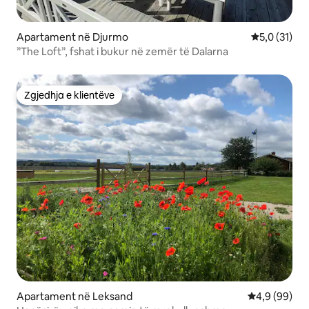
Apartament në Djurmo
Vlerësimi me
5,0 (31)
”The Loft”, fshat i bukur në zemër të Dalarna
Zgjedhja e klientëve
Zgjedhja e klientëve
Apartament në Leksand
Vlerësimi me
4,9 (99)