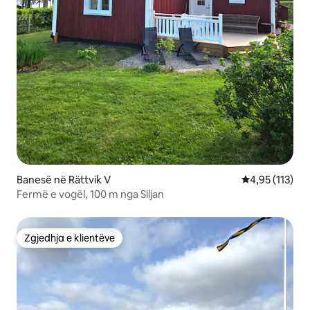
Banesë në Rättvik V
Vlerësimi mesa
4,95 (113)
Fermë e vogël, 100 m nga Siljan
Zgjedhja e klientëve
Zgjedhja e klientëve