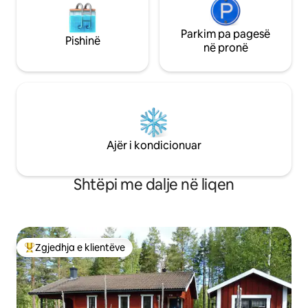
Parkim pa pagesë
Pishinë
në pronë
Ajër i kondicionuar
Shtëpi me dalje në liqen
Zgjedhja e klientëve
Më të mirat e zgjedhjeve të klientëve