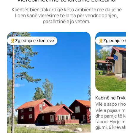
Klientët bien dakord që këto ambiente me dalje në
liqen kanë vlerësime të larta për vendndodhjen,
pastërtinë e jo vetëm.
Zgjedhja e klientëve
Zgjedhja e klie
Më të mirat e zgjedhjeve të klientëve
Më të mirat e zgj
Kabinë në Fryksås
Vilë e sapo rinovu
pamje fantastike.
Vilë e pajisur mirë
dhe pamje të kënd
fäbod. Hyrje me 
gjumi, 6 krevate. 
jastëkë janë të d