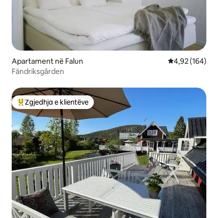
Apartament në Falun
Vlerësimi mesa
4,92 (164)
Fändriksgården
Zgjedhja e klientëve
Më të mirat e zgjedhjeve të klientëve