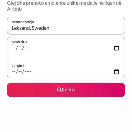
Gjej dhe prenoto ambiente unike me dalje në liqen në
Airbnb
Vendndodhja
Kur rezultatet të jenë të disponueshme, lëviz me butonat e shig
Mbërritja
Largimi
Kërko