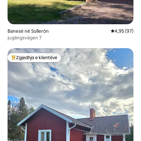
Banesë në Sollerön
Vlerësimi mes
4,95 (97)
jugängsvägen 7
Zgjedhja e klientëve
Më të mirat e zgjedhjeve të klientëve