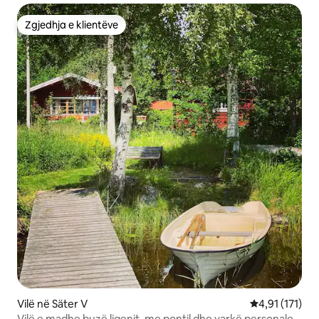
Zgjedhja e klientëve
Zgjedhja e klientëve
Vilë në Säter V
Vlerësimi mesa
4,91 (171)
Vilë e madhe buzë liqenit, me pontil dhe varkë personale.