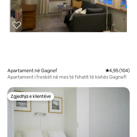
Apartament në Gagnef
Vlerësimi mesa
4,95 (104)
Apartament i freskët në mes të fshatit të kishës Gagnef!
Zgjedhja e klientëve
Zgjedhja e klientëve