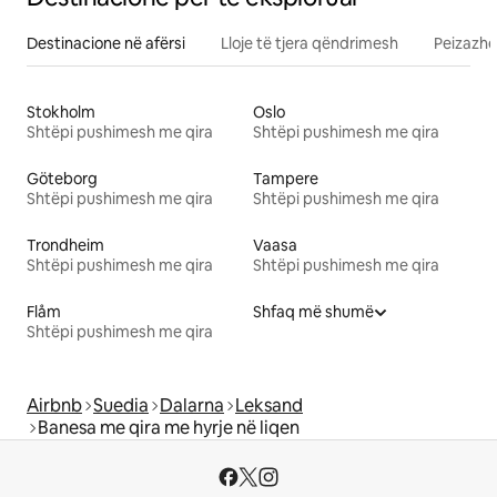
Destinacione në afërsi
Lloje të tjera qëndrimesh
Peizazhe
Stokholm
Oslo
Shtëpi pushimesh me qira
Shtëpi pushimesh me qira
Göteborg
Tampere
Shtëpi pushimesh me qira
Shtëpi pushimesh me qira
Trondheim
Vaasa
Shtëpi pushimesh me qira
Shtëpi pushimesh me qira
Flåm
Shfaq më shumë
Shtëpi pushimesh me qira
Airbnb
Suedia
Dalarna
Leksand
Banesa me qira me hyrje në liqen