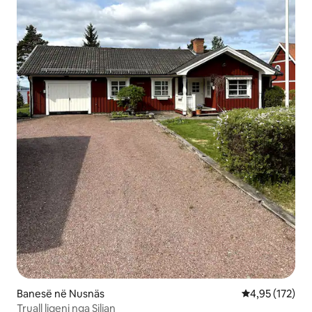
Banesë në Nusnäs
Vlerësimi mesa
4,95 (172)
Truall liqeni nga Siljan