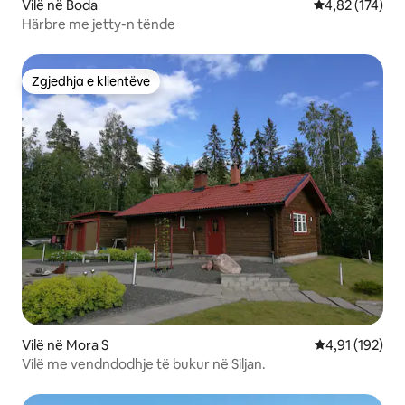
Vilë në Boda
Vlerësimi mesa
4,82 (174)
Härbre me jetty-n tënde
Zgjedhja e klientëve
Zgjedhja e klientëve
Vilë në Mora S
Vlerësimi mesa
4,91 (192)
Vilë me vendndodhje të bukur në Siljan.