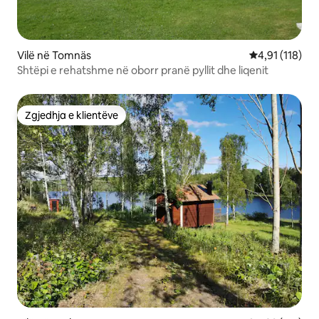
Vilë në Tomnäs
Vlerësimi mesa
4,91 (118)
Shtëpi e rehatshme në oborr pranë pyllit dhe liqenit
Zgjedhja e klientëve
Zgjedhja e klientëve