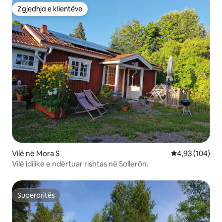
Zgjedhja e klientëve
Zgjedhja e klientëve
Vilë në Mora S
Vlerësimi mesa
4,93 (104)
Vilë idilike e ndërtuar rishtas në Sollerön.
Superpritës
Superpritës