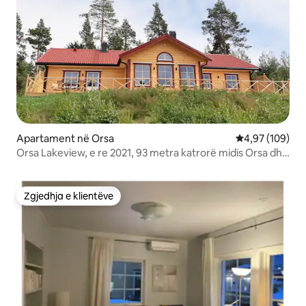
Apartament në Orsa
Vlerësimi mesa
4,97 (109)
Orsa Lakeview, e re 2021, 93 metra katrorë midis Orsa dhe
Mora
Zgjedhja e klientëve
Zgjedhja e klientëve