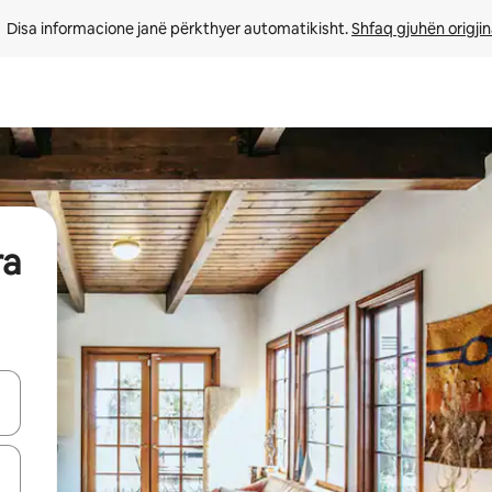
Disa informacione janë përkthyer automatikisht. 
Shfaq gjuhën origjin
ra
butonat e shigjetave lart e poshtë ose eksploro duke prekur ose duke l