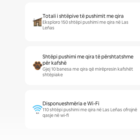
Totali i shtëpive të pushimit me qira
Eksploro 150 shtëpi pushimi me qira në Las
Leñas
Shtëpi pushimi me qira të përshtatshme
për kafshë
Gjej 10 banesa me qira që mirëpresin kafshët
shtëpiake
Disponueshmëria e Wi-Fi
110 shtëpi pushimi me qira në Las Leñas ofrojnë
qasje në wi-fi