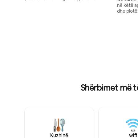
ngrënieje dhe dhomë ndenjjeje me 2
në këtë a
kolltuqe me krevate me trungje +
dhe plotës
televizor me televizor të drejtpërdrejtë. •
me pozicio
Kati përdhes: banjë e kompletuar,
supermark
dhomë gjumi me dollapë dhe televizor
qira të pa
me televizor të drejtpërdrejtë. Shërbime
gjithçka q
të tjera: shërbim pastrimi me rinovimin e
pushimet 
peshqirëve dhe shtrojave të krevatit.
përvojë t
Ngrohje qendrore. Baulera para skies.
familje m
Parkim për 1 makinë. (Në kohë dëbore të
një kuzhin
madhe, NUK MUND të parkosh në
fikse dhe 
kompleks. Vetëm plazh i jashtëm me
enë për 5 
pagesë)
elektrik d
Shërbimet më të
Kuzhinë
wifi