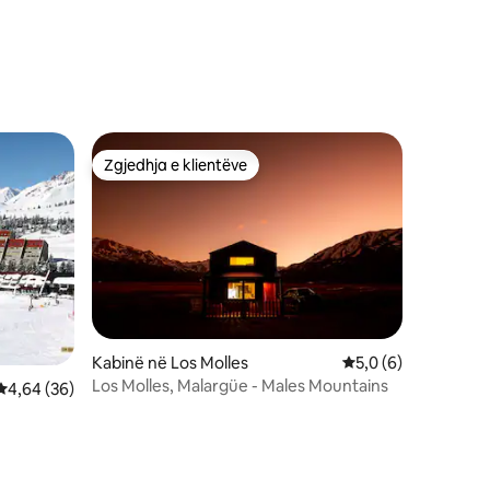
Zgjedhja e klientëve
Zgjedhja e klientëve
Kabinë në Los Molles
Vlerësimi mesatar 5
5,0 (6)
Los Molles, Malargüe - Males Mountains
Vlerësimi mesatar 4,64 nga 5, 36 vlerësime
4,64 (36)