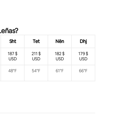
 Leñas?
Sht
Tet
Nën
Dhj
187 $
211 $
182 $
179 $
USD
USD
USD
USD
48°F
54°F
61°F
66°F