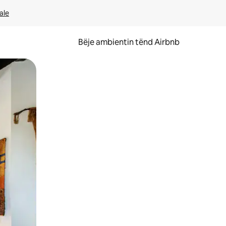
ale
Bëje ambientin tënd Airbnb
ëvizur ekranin.