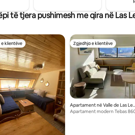
jote e përkryer për sezonin 🎿
ëpi të tjera pushimesh me qira në Las L
 e klientëve
Zgjedhja e klientëve
 e klientëve
Zgjedhja e klientëve
Apartament në Valle de Las Le
as
Apartament modern Tebas 860
Leñas
0 nga 5, 7 vlerësime