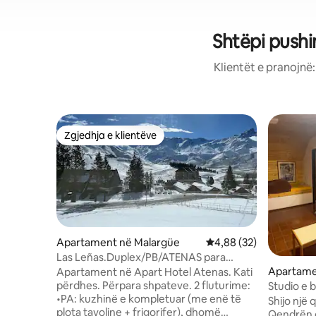
Shtëpi pushi
Klientët e pranojnë
Zgjedhja e klientëve
Zgjedhja e klientëve
Apartament në Malargüe
Vlerësimi mesatar 4,88
4,88 (32)
Las Leñas.Duplex/PB/ATENAS para
shpateve 4 PX
Apartame
Apartament në Apart Hotel Atenas. Kati
përdhes. Përpara shpateve. 2 fluturime:
Studio e 
•PA: kuzhinë e kompletuar (me enë të
persona
Shijo një
plota tavoline + frigorifer), dhomë
Qendrën e