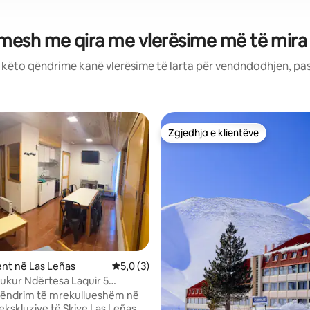
mesh me qira me vlerësime më të mira
: këto qëndrime kanë vlerësime të larta për vendndodhjen, pa
Zgjedhja e klientëve
Zgjedhja e klientëve
 nga 5, 32 vlerësime
nt në Las Leñas
Vlerësimi mesatar 5,0 nga 5, 3 vlerësime
5,0 (3)
bukur Ndërtesa Laquir 5
 qëndrim të mrekullueshëm në
kskluzive të Skive Las Leñas