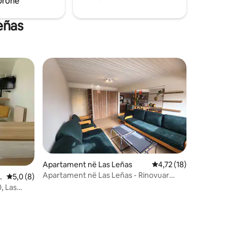
pronë
eñas
Apartament në Las Leñas
Vlerësimi mesatar 4,7
4,72 (18)
Apartament në Las Leñas - Rinovuar
ñ
Vlerësimi mesatar 5,0 nga 5, 8 vlerësime
5,0 (8)
2026 - Për 8 persona
, Las