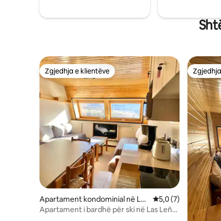
Sht
Zgjedhja e klientëve
Zgjedhja
Zgjedhja e klientëve
Zgjedhja
Apartament kondominial në Las
Vlerësimi mesatar 5,
5,0 (7)
Leñas
Apartament i bardhë për ski në Las Leñas
Valley