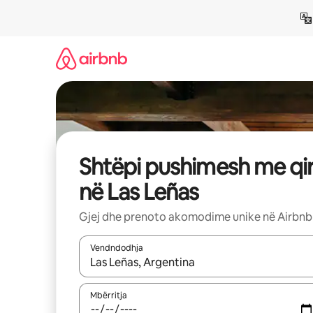
Kalo
te
përmbajtja
Shtëpi pushimesh me qi
në Las Leñas
Gjej dhe prenoto akomodime unike në Airbnb
Vendndodhja
Kur rezultatet të jenë të disponueshme, lëviz me 
Mbërritja