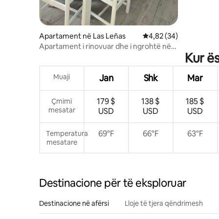
Apartament në Las Leñas
Vlerësimi mesatar 4,82
4,82 (34)
Apartament i rinovuar dhe i ngrohtë në
Kur ës
Las Leñas
Muaji
Jan
Shk
Mar
179 $
138 $
185 $
Çmimi
mesatar
USD
USD
USD
69°F
66°F
63°F
Temperatura
mesatare
Destinacione për të eksploruar
Destinacione në afërsi
Lloje të tjera qëndrimesh