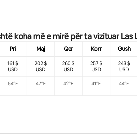
 nga 5, 34 vlerësime
htë koha më e mirë për ta vizituar Las
Pri
Maj
Qer
Korr
Gush
161 $
202 $
260 $
257 $
243 $
USD
USD
USD
USD
USD
54°F
47°F
42°F
41°F
44°F