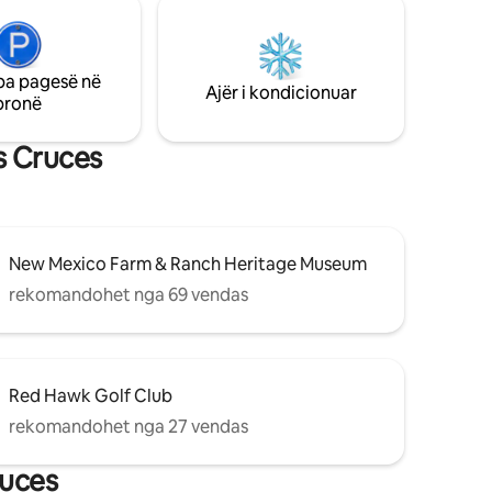
theks. Shtëpia e miqve është afër
shtëpisë kryesore, por krejtësisht e
veçantë dhe private. Jashtë rrugës,
parkim privat.
pa pagesë në
Ajër i kondicionuar
pronë
s Cruces
New Mexico Farm & Ranch Heritage Museum
rekomandohet nga 69 vendas
Red Hawk Golf Club
rekomandohet nga 27 vendas
ruces