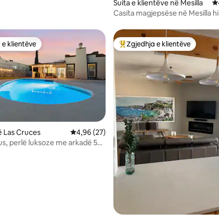
Suita e klientëve në Mesilla
V
Casita magjepsëse në Mesilla hi
 e klientëve
Zgjedhja e klientëve
 e klientëve
Më të mirat e zgjedhjeve të kli
nga 5, 148 vlerësime
 Las Cruces
Vlerësimi mesatar 4,96 nga 5, 27 vlerësime
4,96 (27)
s, perlë luksoze me arkadë 50
ite Sands