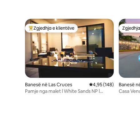
Zgjedhja e klientëve
Zgjedhja
Më të mirat e zgjedhjeve të klientëve
Zgjedhja
Banesë në Las Cruces
Vlerësimi mesatar 4,95 
4,95 (148)
Banesë në
Pamje nga malet l White Sands NP l
Casa Venu
Pushime luksoze
m nga Wh