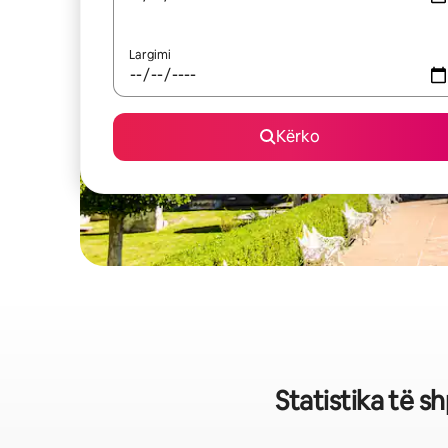
Largimi
Kërko
Statistika të s