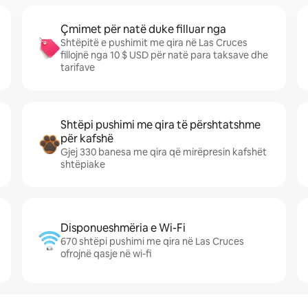
Çmimet për natë duke filluar nga
Shtëpitë e pushimit me qira në Las Cruces
fillojnë nga 10 $ USD për natë para taksave dhe
tarifave
Shtëpi pushimi me qira të përshtatshme
për kafshë
Gjej 330 banesa me qira që mirëpresin kafshët
shtëpiake
Disponueshmëria e Wi-Fi
670 shtëpi pushimi me qira në Las Cruces
ofrojnë qasje në wi-fi