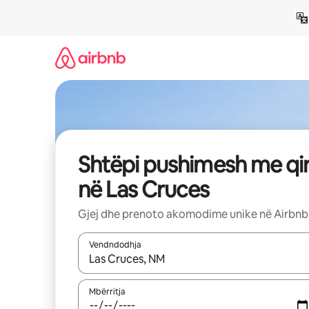
Kalo
te
përmbajtja
Shtëpi pushimesh me qi
në Las Cruces
Gjej dhe prenoto akomodime unike në Airbnb
Vendndodhja
Kur rezultatet të jenë të disponueshme, lëviz me 
Mbërritja