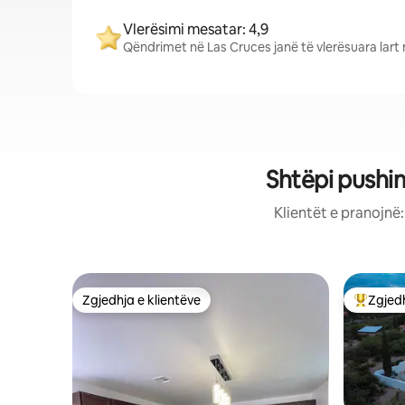
Vlerësimi mesatar: 4,9
Qëndrimet në Las Cruces janë të vlerësuara lart 
Shtëpi pushi
Klientët e pranojnë
Zgjedhja e klientëve
Zgjedh
Zgjedhja e klientëve
Më të mi