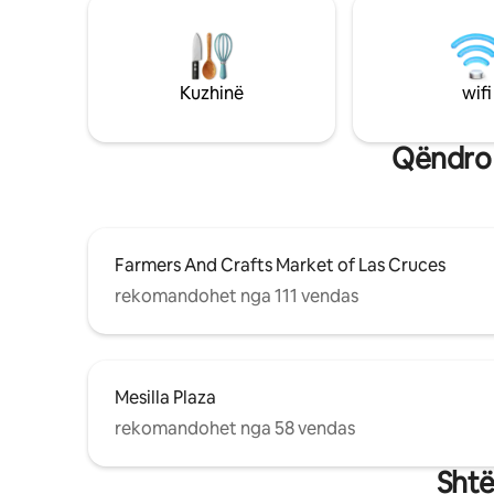
lojërash dhe trampolinë ndërsa ju shijoni
gropën e zjarrit. Kjo është një hapësirë e
shkëlqyer për çdo qëndrim të lidhur me
punën ose pushime të shkurtra të
relaksuara. Vendndodhje e
Kuzhinë
wifi
përshtatshme pranë US 70 pranë White
Sands (slita të përfshira) abouand both
Red Hawk ashtu edhe Sonoma Ranch
Qëndro 
Golf Courses!
Farmers And Crafts Market of Las Cruces
rekomandohet nga 111 vendas
Mesilla Plaza
rekomandohet nga 58 vendas
Shtë