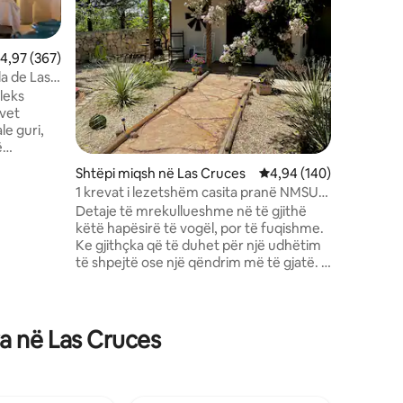
Street, 
Cruces, s
Las Cruce
lerësimi mesatar 4,97 nga 5, 367 vlerësime
4,97 (367)
të ndarë 
da de Las
me gjithç
leks
një vakt,
 vet
me gaz. J
le guri,
dhe një z
ë
Prona nd
lesh në të
bukur 4-H
Shtëpi miqsh në Las Cruces
Vlerësimi mesatar 4,94
4,94 (140)
t dopio
1 krevat i lezetshëm casita pranë NMSU, i
 ottoman
përshtatshëm për kafshë shtëpiake
Detaje të mrekullueshme në të gjithë
rënieje dhe
këtë hapësirë të vogël, por të fuqishme.
kro,
Ke gjithçka që të duhet për një udhëtim
një dhomë
të shpejtë ose një qëndrim më të gjatë. 1
TV, banjë
dhomë gjumi me një mbretëreshë,
fshin:
kuzhinë me madhësi të plotë, dhomë
asmë,
ndenjjeje dhe hapësirë ngrënieje, si dhe
e
një oborr plotësisht të rrethuar dhe të
ra në Las Cruces
përshtatshëm për kafshë shtëpiake.
Zhytu në kulturën vendase me pllaka
Talavera dhe dysheme Saltillo, si dhe
vigas dhe tavane të ashpra dhe mure me