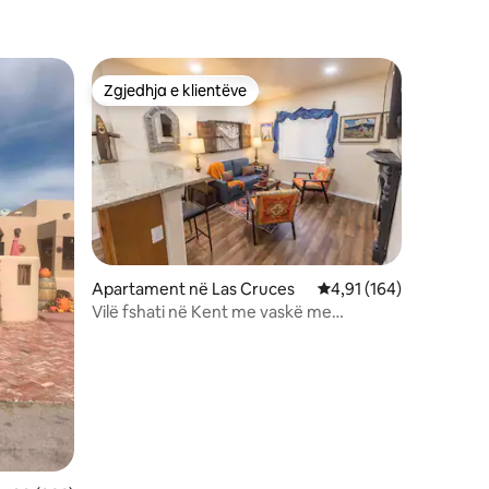
Zgjedhja e klientëve
entëve
Zgjedhja e klientëve
Apartament në Las Cruces
Vlerësimi mesatar 4,91
4,91 (164)
Vilë fshati në Kent me vaskë me
hidromasazh!