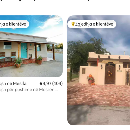
ja e klientëve
Zgjedhja e klientëve
rat e zgjedhjeve të klientëve
Më të mirat e zgjedhjeve të kli
nga 5, 225 vlerësime
qsh në Mesilla
Vlerësimi mesatar 4,97 nga 5, 404 vlerësime
4,97 (404)
qsh për pushime në Mesilën