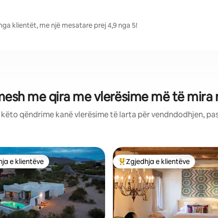
nga klientët, me një mesatare prej 4,9 nga 5!
mesh me qira me vlerësime më të mira 
: këto qëndrime kanë vlerësime të larta për vendndodhjen, pa
ja e klientëve
Zgjedhja e klientëve
rat e zgjedhjeve të klientëve
Më të mirat e zgjedhjeve të kli