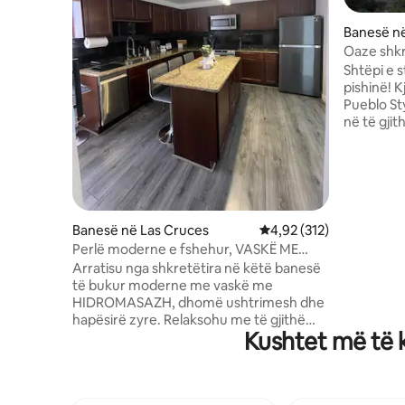
Banesë në
Oaze shkr
Shtëpi e s
pishinë! 
Pueblo St
në të gji
kripë në 
bukura me
stilit kiv
Suita kry
drejtpërd
zhytjet v
Banesë në Las Cruces
Vlerësimi mesatar 4,92 
4,92 (312)
perëndim
Perlë moderne e fshehur, VASKË ME
katërt e 
HIDROMASAZH dhe pamje nga
Arratisu nga shkretëtira në këtë banesë
të përdore
mtn/oborr
të bukur moderne me vaskë me
Pishina n
HIDROMASAZH, dhomë ushtrimesh dhe
jetë e hap
hapësirë zyre. Relaksohu me të gjithë
vitit. Na 
Kushtet më të k
familjen në këtë perlë të qetë private të
shtëpiake
fshehur. Shijo perëndimet e bukura të
diellit në NM dhe pamjen e bukur të malit
Organ. Fëmijët mund të luajnë në shesh