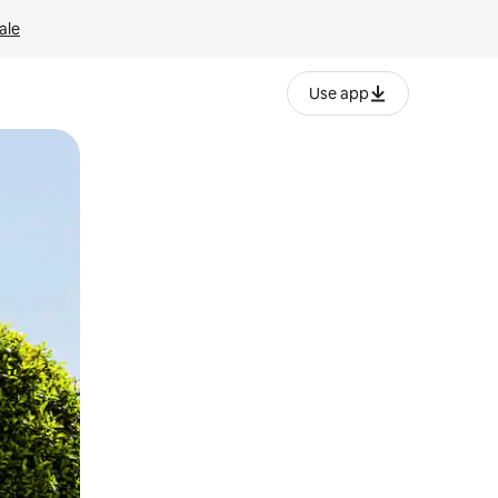
ale
Use app
ëvizur ekranin.