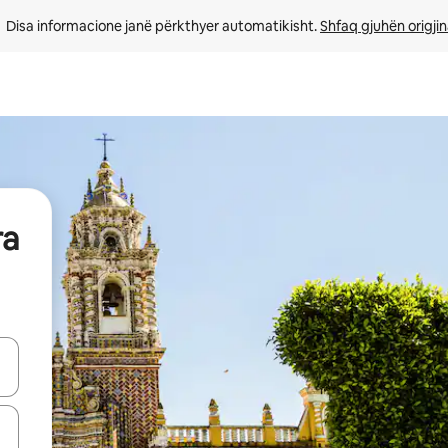
Disa informacione janë përkthyer automatikisht. 
Shfaq gjuhën origjin
ra
butonat e shigjetave lart e poshtë ose eksploro duke prekur ose duke l