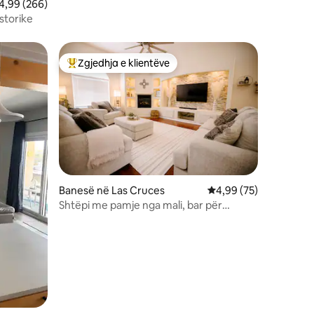
lerësimi mesatar 4,99 nga 5, 266 vlerësime
4,99 (266)
storike
Zgjedhja e klientëve
entëve
Më të mirat e zgjedhjeve të klientëve
Banesë në Las Cruces
Vlerësimi mesatar 4,9
4,99 (75)
Shtëpi me pamje nga mali, bar për
adhuruesit e kafesë, Wi-Fi i shpejtë