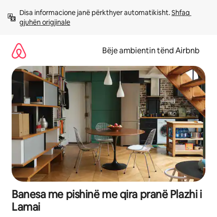
Kalo
Disa informacione janë përkthyer automatikisht. 
Shfaq 
te
gjuhën origjinale
përmbajtja
Bëje ambientin tënd Airbnb
Banesa me pishinë me qira pranë Plazhi i
Lamai