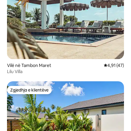
Vilë në Tambon Maret
Vlerësimi mes
4,91 (47)
Lilu Villa
Zgjedhja e klientëve
Zgjedhja e klientëve