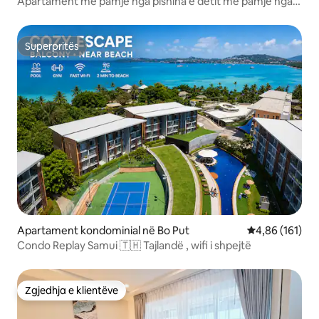
Apartament me pamje nga pishina e detit me pamje nga
pishina
Superpritës
Superpritës
Apartament kondominial në Bo Put
Vlerësimi mesa
4,86 (161)
Condo Rеplay Samui 🇹🇭 Tajlandë , wifi i shpejtë
Zgjedhja e klientëve
Zgjedhja e klientëve