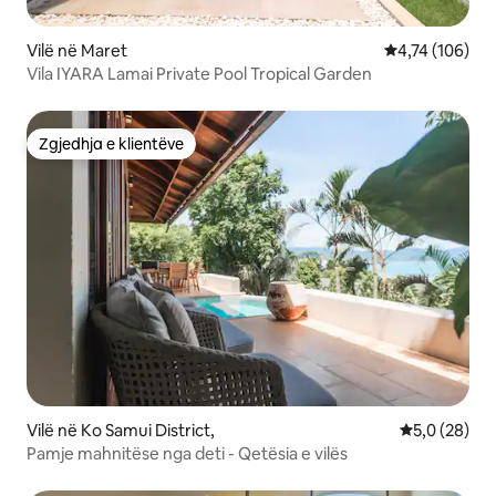
Vilë në Maret
Vlerësimi mesa
4,74 (106)
Vila IYARA Lamai Private Pool Tropical Garden
Zgjedhja e klientëve
Zgjedhja e klientëve
Vilë në Ko Samui District,
Vlerësimi me
5,0 (28)
Pamje mahnitëse nga deti - Qetësia e vilës