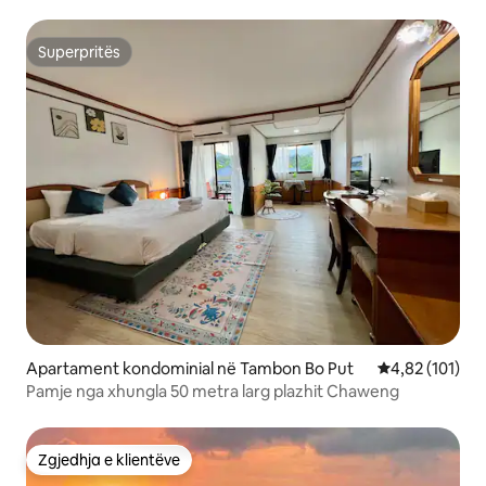
Superpritës
Superpritës
Apartament kondominial në Tambon Bo Put
Vlerësimi mesa
4,82 (101)
Pamje nga xhungla 50 metra larg plazhit Chaweng
Zgjedhja e klientëve
Zgjedhja e klientëve