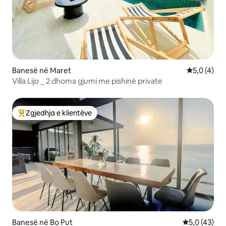
Banesë në Maret
Vlerësimi m
5,0 (4)
Villa Lijo _ 2 dhoma gjumi me pishinë private
Zgjedhja e klientëve
Më të mirat e zgjedhjeve të klientëve
Banesë në Bo Put
Vlerësimi me
5,0 (43)