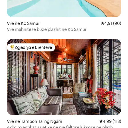
Vilë në Ko Samui
Vlerësimi mes
4,91 (90)
Vilë mahnitëse buzë plazhit në Ko Samui
Zgjedhja e klientëve
Më të mirat e zgjedhjeve të klientëve
Vilë në Tambon Taling Ngam
Vlerësimi mesa
4,99 (113)
Admiro antikat aziatike në një faltore luksoze në plazh