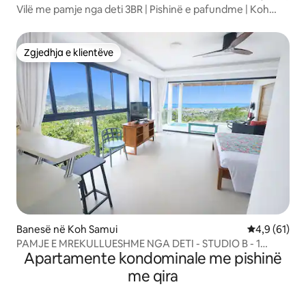
Vilë me pamje nga deti 3BR | Pishinë e pafundme | Koh
Samui
Zgjedhja e klientëve
Zgjedhja e klientëve
Banesë në Koh Samui
Vlerësimi me
4,9 (61)
PAMJE E MREKULLUESHME NGA DETI - STUDIO B - 1
Apartamente kondominale me pishinë
DHOMË GJUMI - SAMUI
me qira