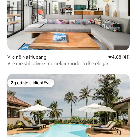
Vilë në Na Mueang
Vlerësimi mes
4,88 (41)
Vilë me stil balinez me dekor modern dhe elegant
Zgjedhja e klientëve
Zgjedhja e klientëve