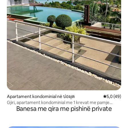
Apartament kondominial në บ่อผุด
Vlerësimi me
5,0 (49)
Gjiri, apartament kondominial me 1 krevat me pamje
Banesa me qira me pishinë private
mahnitëse nga deti