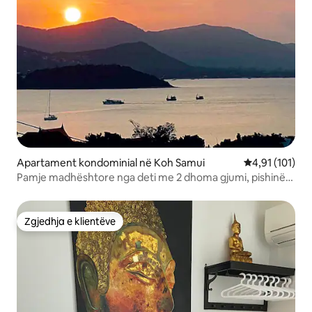
Apartament kondominial në Koh Samui
Vlerësimi mesa
4,91 (101)
Pamje madhështore nga deti me 2 dhoma gjumi, pishinë
dhe palestër
Zgjedhja e klientëve
Zgjedhja e klientëve