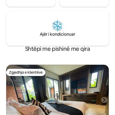
Ajër i kondicionuar
Shtëpi me pishinë me qira
Zgjedhja e klientëve
Zgjedhja e klientëve