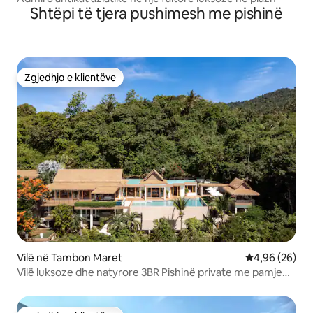
Shtëpi të tjera pushimesh me pishinë
Zgjedhja e klientëve
Zgjedhja e klientëve
Vilë në Tambon Maret
Vlerësimi mes
4,96 (26)
Vilë luksoze dhe natyrore 3BR Pishinë private me pamje
nga oqeani