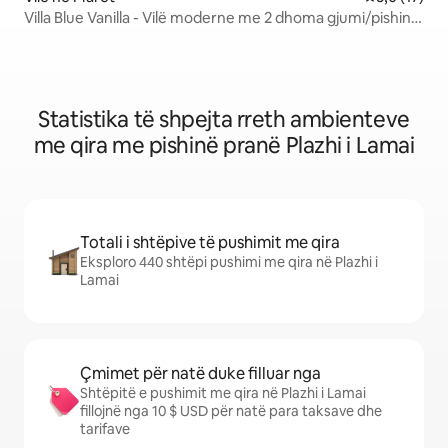
Villa Blue Vanilla - Vilë moderne me 2 dhoma gjumi/pishinë
private
Statistika të shpejta rreth ambienteve
me qira me pishinë pranë Plazhi i Lamai
Totali i shtëpive të pushimit me qira
Eksploro 440 shtëpi pushimi me qira në Plazhi i
Lamai
Çmimet për natë duke filluar nga
Shtëpitë e pushimit me qira në Plazhi i Lamai
fillojnë nga 10 $ USD për natë para taksave dhe
tarifave