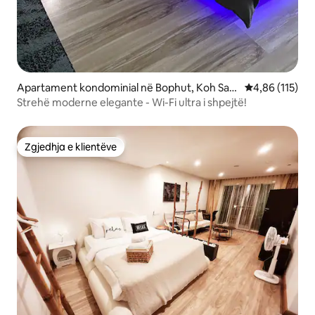
Apartament kondominial në Bophut, Koh Sam
Vlerësimi mesa
4,86 (115)
ui
Strehë moderne elegante - Wi-Fi ultra i shpejtë!
Zgjedhja e klientëve
Zgjedhja e klientëve