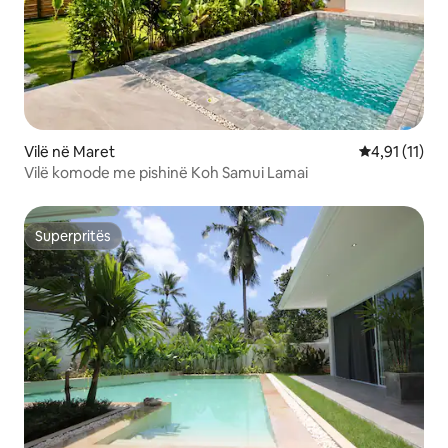
Vilë në Maret
Vlerësimi mes
4,91 (11)
Vilë komode me pishinë Koh Samui Lamai
Superpritës
Superpritës