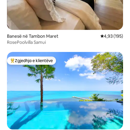
Banesë në Tambon Maret
Vlerësimi mesa
4,93 (195)
RosePoolvilla Samui
Zgjedhja e klientëve
Më të mirat e zgjedhjeve të klientëve