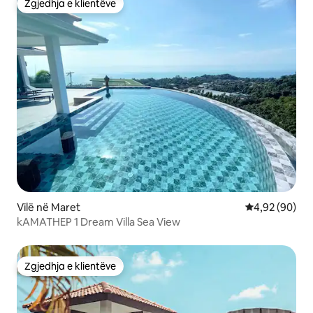
Zgjedhja e klientëve
Zgjedhja e klientëve
Vilë në Maret
Vlerësimi mes
4,92 (90)
kAMATHEP 1 Dream Villa Sea View
Zgjedhja e klientëve
Zgjedhja e klientëve