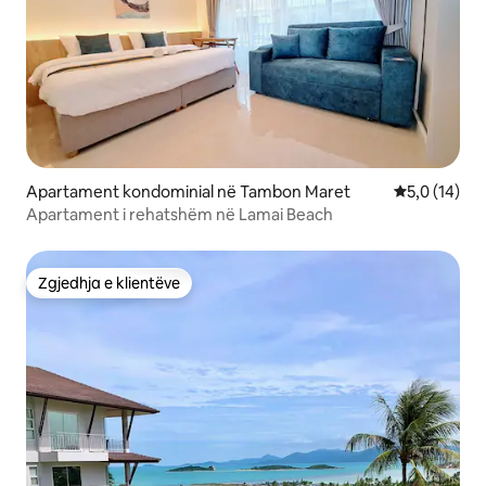
Apartament kondominial në Tambon Maret
Vlerësimi me
5,0 (14)
Apartament i rehatshëm në Lamai Beach
Zgjedhja e klientëve
Zgjedhja e klientëve