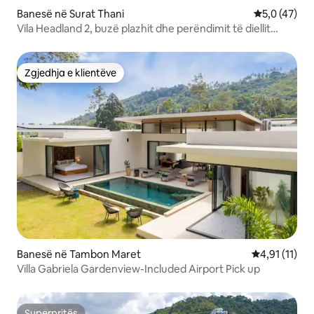
Banesë në Surat Thani
Vlerësimi me
5,0 (47)
Vila Headland 2, buzë plazhit dhe perëndimit të diellit
Samui
Zgjedhja e klientëve
Zgjedhja e klientëve
Banesë në Tambon Maret
Vlerësimi mes
4,91 (11)
Villa Gabriela Gardenview-Included Airport Pick up
Superpritës