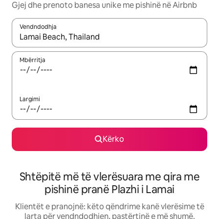
Gjej dhe prenoto banesa unike me pishinë në Airbnb
Vendndodhja
Kur rezultatet të jenë të disponueshme, lëviz me butonat e shig
Mbërritja
Largimi
Kërko
Shtëpitë më të vlerësuara me qira me
pishinë pranë Plazhi i Lamai
Klientët e pranojnë: këto qëndrime kanë vlerësime të
larta për vendndodhjen, pastërtinë e më shumë.