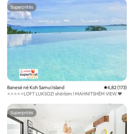
Superpritës
Superpritës
Banesë në Koh Samui Island
Vlerësimi mesa
4,82 (173)
⭐⭐⭐⭐⭐LOFT LUKSOZ! shërbim I MAHNITSHËM VIEW.❤️
Superpritës
Superpritës