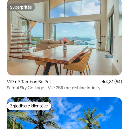
Superpritës
Superpritës
Vilë në Tambon Bo Put
Vlerësimi mes
4,81 (54)
Samui Sky Cottage - Vilë 2BR me pishinë Infinity
Zgjedhja e klientëve
Zgjedhja e klientëve