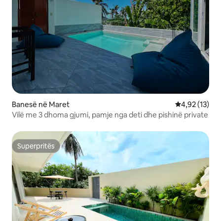
Banesë në Maret
Vlerësimi mes
4,92 (13)
Vilë me 3 dhoma gjumi, pamje nga deti dhe pishinë private
Superpritës
Superpritës