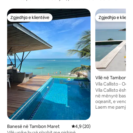
Zgjedhja e klientëve
Zgjedhja e klient
Zgjedhja e klientëve
Zgjedhja e klient
Vilë në Tambon Bo
Vila Callisto - Oce
Vila Callisto është
në mënyrë bashkë
oqeanit, e vendosur
Laem me pamje ng
majën veriore të 
hotele me 5 yje si
Melati Beach Reso
Banesë në Tambon Maret
Vlerësimi mesatar 4,9 nga 5, 
4,9 (20)
The Ritz Carlton, 
Vilë unike buzë plazhit me pishinë