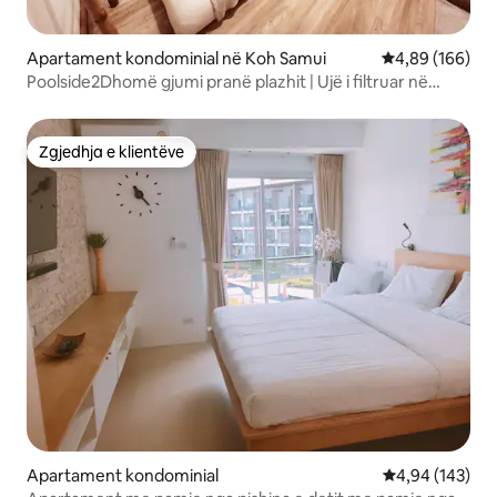
Apartament kondominial në Koh Samui
Vlerësimi mesa
4,89 (166)
Poolside2Dhomë gjumi pranë plazhit | Ujë i filtruar në
dhomë
Zgjedhja e klientëve
Zgjedhja e klientëve
Apartament kondominial
Vlerësimi mesa
4,94 (143)