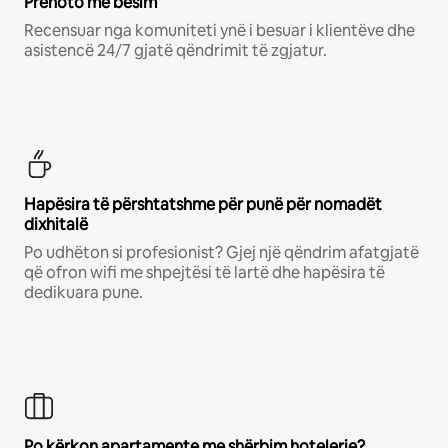
Prenoto me besim
Recensuar nga komuniteti ynë i besuar i klientëve dhe
asistencë 24/7 gjatë qëndrimit të zgjatur.
Hapësira të përshtatshme për punë për nomadët
dixhitalë
Po udhëton si profesionist? Gjej një qëndrim afatgjatë
që ofron wifi me shpejtësi të lartë dhe hapësira të
dedikuara pune.
Po kërkon apartamente me shërbim hotelerie?