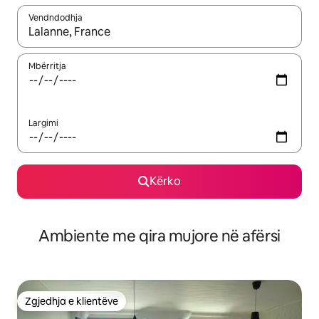
Vendndodhja
Kur rezultatet të jenë të disponueshme, lëviz me butonat e shig
Mbërritja
Largimi
Kërko
Ambiente me qira mujore në afërsi
Zgjedhja e klientëve
Zgjedhja e klientëve