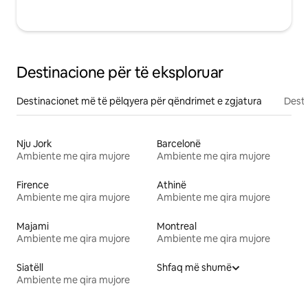
Destinacione për të eksploruar
Destinacionet më të pëlqyera për qëndrimet e zgjatura
Desti
Nju Jork
Barcelonë
Ambiente me qira mujore
Ambiente me qira mujore
Firence
Athinë
Ambiente me qira mujore
Ambiente me qira mujore
Majami
Montreal
Ambiente me qira mujore
Ambiente me qira mujore
Siatëll
Shfaq më shumë
Ambiente me qira mujore