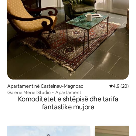
Apartament në Castelnau-Magnoac
Vlerësimi me
4,9 (20)
Galerie Meriel Studio ~ Apartament
Komoditetet e shtëpisë dhe tarifa
fantastike mujore