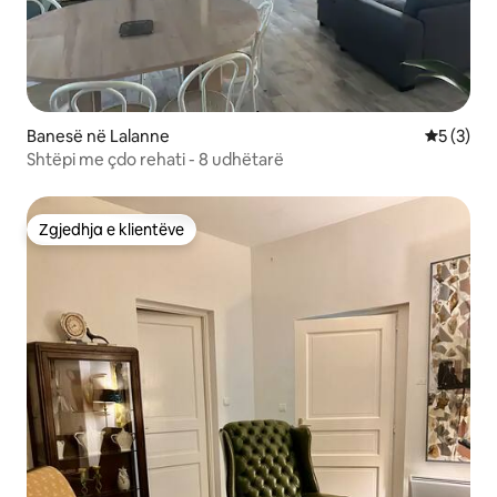
Banesë në Lalanne
Vlerësimi
5 (3)
Shtëpi me çdo rehati - 8 udhëtarë
Zgjedhja e klientëve
Zgjedhja e klientëve