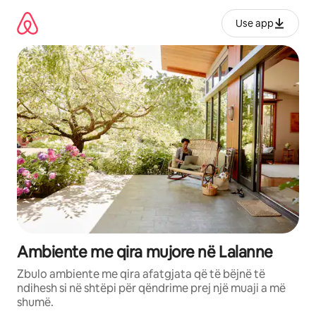
Kalo
te
Use app
përmbajtja
Ambiente me qira mujore në Lalanne
Zbulo ambiente me qira afatgjata që të bëjnë të
ndihesh si në shtëpi për qëndrime prej një muaji a më
shumë.