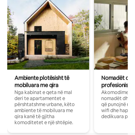
Ambiente plotësisht të
Nomadët dixh
mobiluara me qira
profesionistët
Nga kabinat e qeta në mal
Akomodime të 
deri te apartamentet e
nomadët dhe pr
përshtatshme urbane, këto
që punojnë në 
ambiente të mobiluara me
wifi dhe hapësi
qira kanë të gjitha
dedikuara pune
komoditetet e një shtëpie.