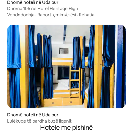
Dhomë hoteli në Udaipur
Dhoma 106 në Hotel Heritage High
Vendndodhja
·
Raporti çmim/cilësi
·
Rehatia
Dhomë hoteli në Udaipur
Lulëkuqe të bardha buzë liqenit
Hotele me pishinë