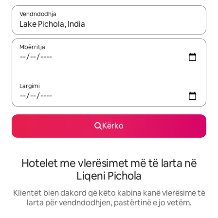
Vendndodhja
Kur rezultatet të jenë të disponueshme, lëviz me butonat e shig
Mbërritja
Largimi
Kërko
Hotelet me vlerësimet më të larta në
Liqeni Pichola
Klientët bien dakord që këto kabina kanë vlerësime të
larta për vendndodhjen, pastërtinë e jo vetëm.