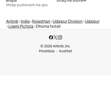
Bhopal
Shfaq më shumë
Shtëpi pushimesh me qira
Airbnb
India
Rajasthan
Udaipur Division
Udaipur
Liqeni Pichola
Dhoma hoteli
© 2026 Airbnb, Inc.
Privatësia
Kushtet