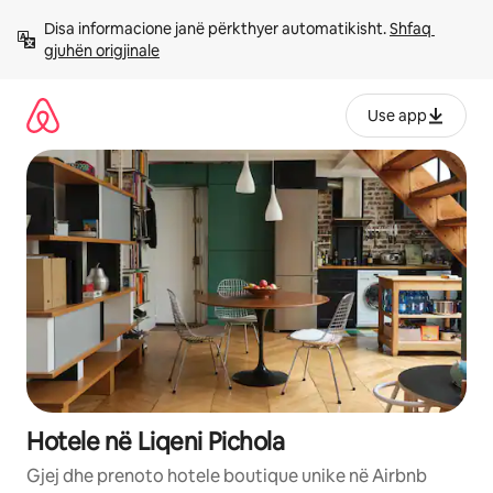
Kalo
Disa informacione janë përkthyer automatikisht. 
Shfaq 
te
gjuhën origjinale
përmbajtja
Use app
Hotele në Liqeni Pichola
Gjej dhe prenoto hotele boutique unike në Airbnb