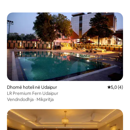
Dhomë hoteli në Udaipur
Vlerësimi m
5,0 (4)
LR Premium Fern Udaipur
Vendndodhja
·
Mikpritja