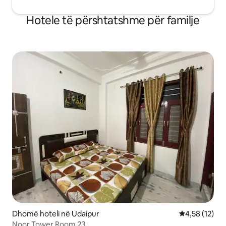
Hotele të përshtatshme për familje
Dhomë hoteli në Udaipur
Vlerësimi mes
4,58 (12)
Noor Tower Room 23