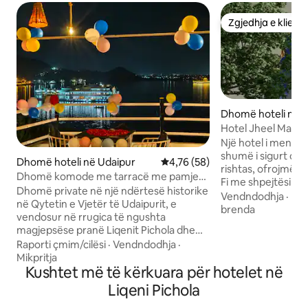
Zgjedhja e klient
Zgjedhja e klient
Dhomë hoteli në 
Hotel Jheel Maha
Një hotel i menaxh
shumë i sigurt dhe
Dhomë hoteli në Udaipur
Vlerësimi mesatar 4,76 nga 5, 
4,76 (58)
rishtas, ofrojmë te
Dhomë komode me tarracë me pamje
Fi me shpejtësi të 
nga liqeni në Lake Star
Dhomë private në një ndërtesë historike
ashensor, gejzer,
Vendndodhja
·
Fam
në Qytetin e Vjetër të Udaipurit, e
ngrënie në ambient
brenda
vendosur në rrugica të ngushta
tavolinë pune në 
magjepsëse pranë Liqenit Pichola dhe
vendosur në qen
Pallatit të Qytetit. Ideale për 2 të rritur +
Raporti çmim/cilësi
·
Vendndodhja
·
disponueshmëri të
1 fëmijë, me një krevat dopio "king size",
Mikpritja
qasje të lehtë dhe
një banjë perëndimore me të gjitha
Kushtet më të kërkuara për hotelet në
Palace, Bagore Ki 
gjërat thelbësore dhe një zonë ndenjeje
Lake Pichola, Boat
Liqeni Pichola
në natyrë. Kjo dhomë nuk ka pamje, por
Jagdish Temple, G