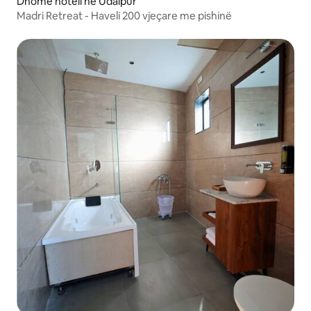
Dhomë hoteli në Udaipur
Madri Retreat - Haveli 200 vjeçare me pishinë