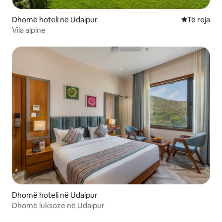
Dhomë hoteli në Udaipur
Vendqëndrim
Të reja
Vila alpine
Dhomë hoteli në Udaipur
Dhomë luksoze në Udaipur