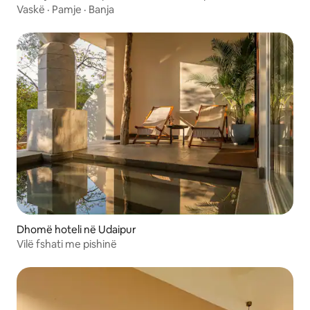
Vaskë
·
Pamje
·
Banja
Dhomë hoteli në Udaipur
Vilë fshati me pishinë