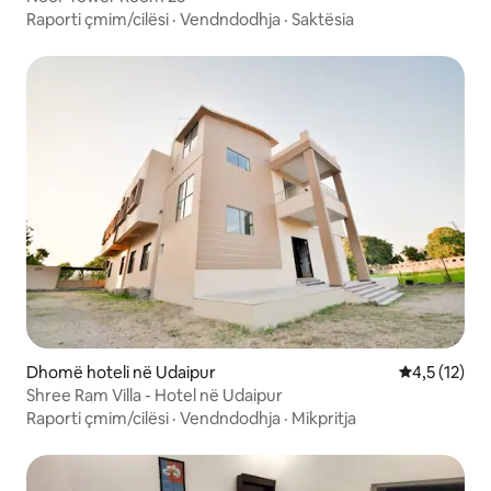
Raporti çmim/cilësi
·
Vendndodhja
·
Saktësia
Dhomë hoteli në Udaipur
Vlerësimi me
4,5 (12)
Shree Ram Villa - Hotel në Udaipur
Raporti çmim/cilësi
·
Vendndodhja
·
Mikpritja