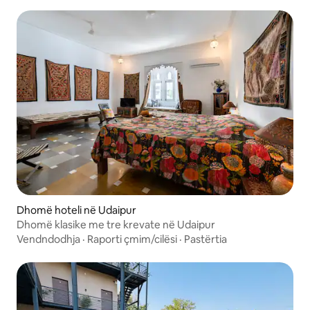
Dhomë hoteli në Udaipur
Dhomë klasike me tre krevate në Udaipur
Vendndodhja
·
Raporti çmim/cilësi
·
Pastërtia