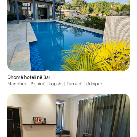
Dhomë hoteli në Bari
Manobee | Pishinë | kopsht | Tarracë | Udaipur