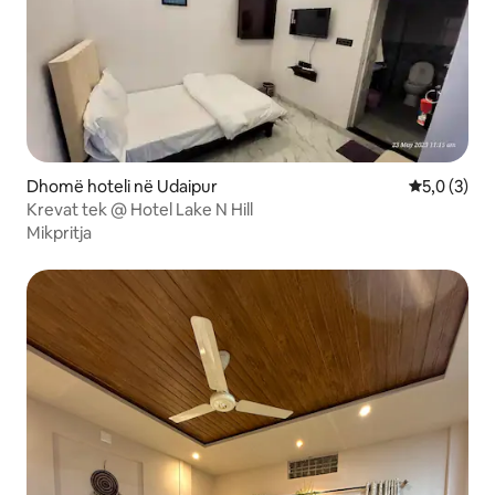
Dhomë hoteli në Udaipur
Vlerësimi m
5,0 (3)
Krevat tek @ Hotel Lake N Hill
Mikpritja