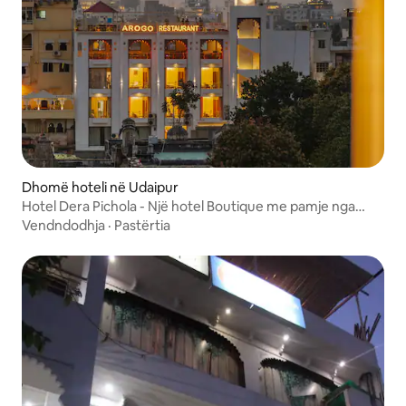
Dhomë hoteli në Udaipur
Hotel Dera Pichola - Një hotel Boutique me pamje nga
liqeni
Vendndodhja
·
Pastërtia