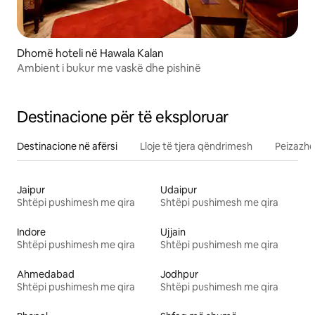
Dhomë hoteli në Hawala Kalan
Ambient i bukur me vaskë dhe pishinë
Destinacione për të eksploruar
Destinacione në afërsi
Lloje të tjera qëndrimesh
Peizazhe
Jaipur
Udaipur
Shtëpi pushimesh me qira
Shtëpi pushimesh me qira
Indore
Ujjain
Shtëpi pushimesh me qira
Shtëpi pushimesh me qira
Ahmedabad
Jodhpur
Shtëpi pushimesh me qira
Shtëpi pushimesh me qira