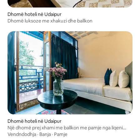
Dhomë hoteli në Udaipur
Dhomë luksoze me xhakuzi dhe ballkon
Dhomë hoteli në Udaipur
Një dhomë prej xhami me ballkon me pamje nga liqeni
Pichola
Vendndodhja
·
Banja
·
Pamje