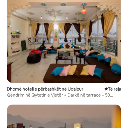
Dhomë hoteli e përbashkët në Udaipur
Vendqëndrim
Të reja
Qëndrim në Qytetin e Vjetër + Darkë në tarracë + 50
metra larg liqenit