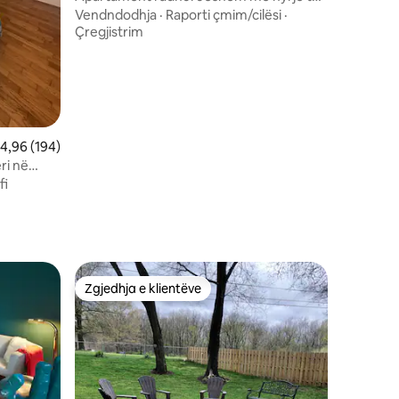
veçantë në studio
Vendndodhja
·
Raporti çmim/cilësi
·
Çregjistrim
lerësimi mesatar 4,96 nga 5, 194 vlerësime
4,96 (194)
ri në
nger
fi
Zgjedhja e klientëve
Zgjedhja e klientëve