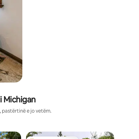
i Michigan
 pastërtinë e jo vetëm.
Suita e k