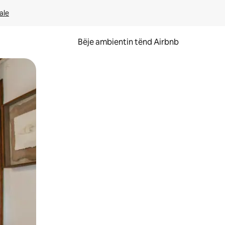
ale
Bëje ambientin tënd Airbnb
ëvizur ekranin.