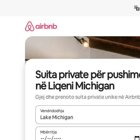
Kalo
te
përmbajtja
Suita private për pushim
në Liqeni Michigan
Gjej dhe prenoto suita private unike në Airbn
Vendndodhja
Kur rezultatet të jenë të disponueshme, lëviz me 
Mbërritja