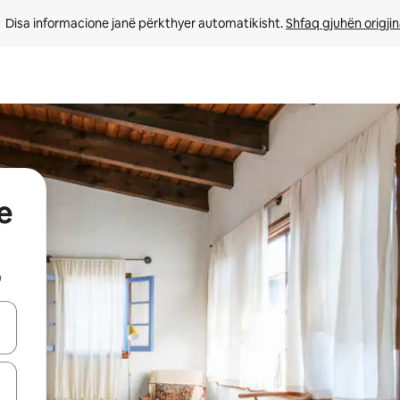
Disa informacione janë përkthyer automatikisht. 
Shfaq gjuhën origjin
e
b
butonat e shigjetave lart e poshtë ose eksploro duke prekur ose duke l