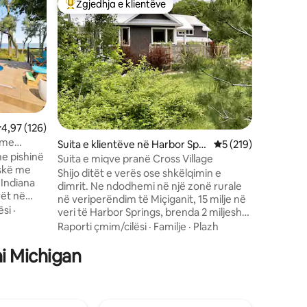
Zgjedhja e klientëve
Zgjedhja
Më të mirat e zgjedhjeve të klientëve
Zgjedhja
Bay
Përvojë 
nga gjiri
Water's 
privat, ve
Grand Tra
çiftet që
pamje të 
Vendndo
verandë p
Çiklizëm
në ujë d
Suttons B
lerësimi mesatar 4,97 nga 5, 126 vlerësime
4,97 (126)
restorant
 me
Suita e klientëve në Harbor Spri
Vlerësimi mesatar 5
5 (219)
një pushi
me pishinë
ngs
Michiganin Verior. Ki 
Suita e miqve pranë Cross Village
skë me
uji dhe t
Shijo ditët e verës ose shkëlqimin e
Indiana
vizitorë
dimrit. Ne ndodhemi në një zonë rurale
rët në
Zhurma e
në veriperëndim të Miçiganit, 15 milje në
a -
orare të 
ësi
·
veri të Harbor Springs, brenda 2 miljesh
nga Tuneli i Pemëve. Jemi të vendosur
Raporti çmim/cilësi
·
Familje
·
Plazh
ndrim të
në mënyrë të përshtatshme për
vaskën me
ni Michigan
rezervatet natyrore, shtigjet e ecjes,
fekte për
plazhet e bukura, shpatet e skive dhe
re. Në
ishullin Mackinaw. Banesa jonë është
e ngrohje
ngjitur me suitën e vizitorëve, por
vizitorët hyjnë në suitën e tyre