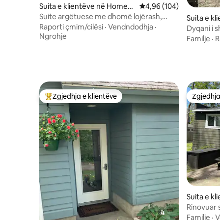
Suita e klientëve në Homew
Vlerësimi mesatar 4,96 
4,96 (104)
ood
Suite argëtuese me dhomë lojërash,
Suita e k
vaskë me hidromasazh dhe yurt me
Raporti çmim/cilësi
·
Vendndodhja
·
Dyqani i s
zgjedhje
Ngrohje
Familje
·
R
Zgjedhja e klientëve
Zgjedhja
Më të mirat e zgjedhjeve të klientëve
Zgjedhja
Suita e k
ck
Rinovuar 
Saugatuc
Familje
·
V