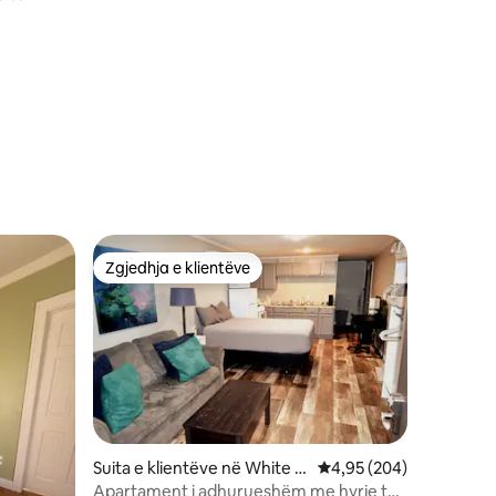
Zgjedhja e klientëve
entëve
Zgjedhja e klientëve
Suita e klientëve në White C
Vlerësimi mesatar 4,95
4,95 (204)
loud
Apartament i adhurueshëm me hyrje të