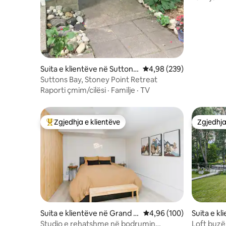
Suita e klientëve në Suttons
Vlerësimi mesatar 4,98 
4,98 (239)
Bay
Suttons Bay, Stoney Point Retreat
Raporti çmim/cilësi
·
Familje
·
TV
Zgjedhja e klientëve
Zgjedhja
Më të mirat e zgjedhjeve të klientëve
Zgjedhja
Suita e klientëve në Grand R
Vlerësimi mesatar 4,96 
4,96 (100)
Suita e k
apids
Studio e rehatshme në bodrumin
Loft buzë