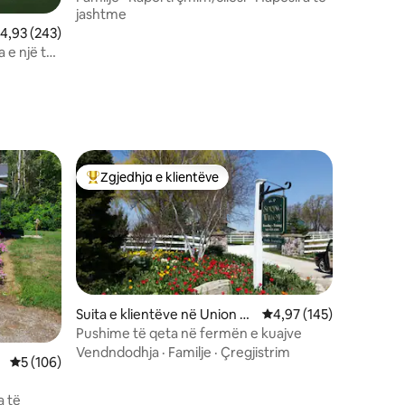
jashtme
lerësimi mesatar 4,93 nga 5, 243 vlerësime
4,93 (243)
 e një të
Zgjedhja e klientëve
entëve
Më të mirat e zgjedhjeve të klientëve
Suita e klientëve në Union G
Vlerësimi mesatar 4,97
4,97 (145)
rove
Pushime të qeta në fermën e kuajve
Vendndodhja
·
Familje
·
Çregjistrim
Vlerësimi mesatar 5 nga 5, 106 vlerësime
5 (106)
a të