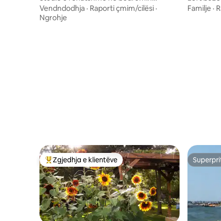
Walkout
Vendndodhja
·
Raporti çmim/cilësi
·
Familje
·
R
Ngrohje
Zgjedhja e klientëve
Superpri
Më të mirat e zgjedhjeve të klientëve
Superpri