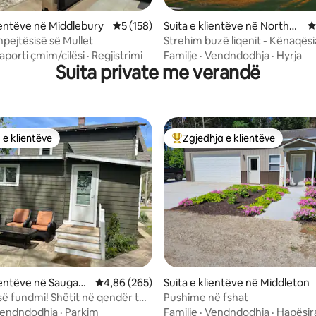
nga 5, 104 vlerësime
lientëve në Middlebury
Vlerësimi mesatar 5 nga 5, 158 vlerësime
5 (158)
Suita e klientëve në Northpo
V
rt
hpejtësisë së Mullet
Strehim buzë liqenit - Kënaqësia
dashuruari në natyrë!
aporti çmim/cilësi
·
Regjistrimi
Familje
·
Vendndodhja
·
Hyrja
Suita private me verandë
 e klientëve
Zgjedhja e klientëve
 e klientëve
Më të mirat e zgjedhjeve të kli
lientëve në Saugatu
Vlerësimi mesatar 4,86 nga 5, 265 vlerësime
4,86 (265)
Suita e klientëve në Middleton
së fundmi! Shëtit në qendër të
Pushime në fshat
k
endndodhja
·
Parkim
Familje
·
Vendndodhja
·
Hapësir