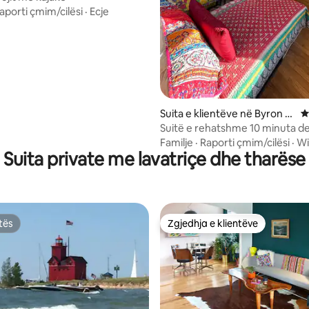
aporti çmim/cilësi
·
Ecje
Suita e klientëve në Byron C
V
enter
Suitë e rehatshme 10 minuta de
Grand Rapids, 1 milje deri në Ta
Familje
·
Raporti çmim/cilësi
·
Wi
Suita private me lavatriçe dhe tharëse
tës
Zgjedhja e klientëve
tës
Zgjedhja e klientëve