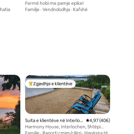
Fermë hobi me pamje epike!
hatia
Familje
·
Vendndodhja
·
Kafshë
Zgjedhja e klientëve
entëve
Më të mirat e zgjedhjeve të klientëve
Suita e klientëve në Interloc
Vlerësimi mesatar 4,97
4,97 (406)
hen
Harmony House, Interlochen, Shtëpi
pushimi buzë liqenit
Familje
·
Raporti çmim/cilësi
·
Hapësira të