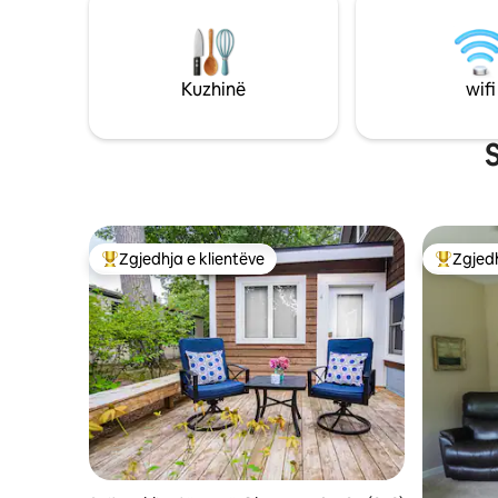
biçikletave, Qendra e Arteve Skenike,
O'HARE; 5
vendet e muzikës live, kantinat e verës,
MINs në k
Parku Shtetëror, restorantet dhe shumë
UNIVERSIT
të tjera! Le të jetë suita ime shtëpia jote e
në Akadem
Kuzhinë
wifi
dytë!
në Bazën 
Mëdha.
S
Zgjedhja e klientëve
Zgjedh
Më të mirat e zgjedhjeve të klientëve
Më të mi