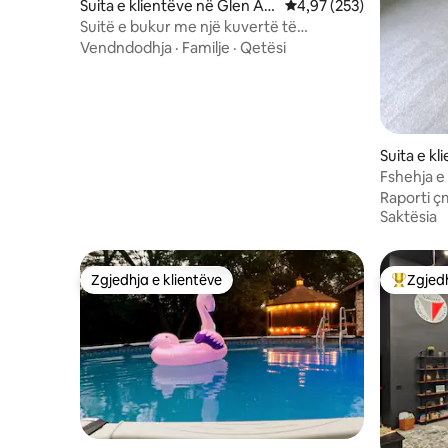
Suita e klientëve në Glen Ar
Vlerësimi mesatar 4,97 
4,97 (253)
bor
Suitë e bukur me një kuvertë të
mahnitshme në M22
Vendndodhja
·
Familje
·
Qetësi
Suita e k
a
Fshehja e 
Raporti ç
Saktësia
Zgjedhja e klientëve
Zgjedh
Zgjedhja e klientëve
Më të mi