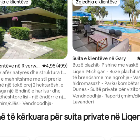
ja e klientëve
Zgjedhja e klientëve
rat e zgjedhjeve të klientëve
Zgjedhja e klientëve
Suita e klientëve në Gary
V
nga 5, 460 vlerësime
Buzë plazhit- Pishinë me vaskë
lientëve në Riverwo
Vlerësimi mesatar 4,95 nga 5, 499 vlerësime
4,95 (499)
hidromasazh në liqenin Miçigan
Liqeni Michigan - Buzë plazhit 
r afër natyrës dhe struktura të
të brendshme me ngrohje - Va
ane
i e mahnitshme me stil prerie
hidromasazh - Parku kombëtar 
ë një tokë prej 2 hektarësh, e
Dunes - Suitë private për vizito
ga një lëndinë e harlisur dhe
bodrum - 2 dhoma gjumi/2 banj
Vendndodhja
·
Raporti çmim/cil
ështore lisi - një ëndërr e një
Dekoruar bukur Kjo suitë vizitorësh ka
Lavanderi
 të natyrës me qetësi të
mim/cilësi
·
Vendndodhja
·
gjithçka që të duhet për një që
ueshme. Ambientet e
rehatshëm dhe çlodhës. Shijo 
 të kërkuara për suita private në Liqe
me pushimet përzihen si në
hidromasazh me 3 persona, per
komoditete në afërsi, duke
t 'u çlodhur pas një dite aventu
blerjet, trenat, restorantet,
muajt e verës, shijo pishinën m
at, Ravinia (18 MINS me
dhe në tokë. Të presin ecje, plazhe dhe
5 MINs në I 294. 20 MINUTA në