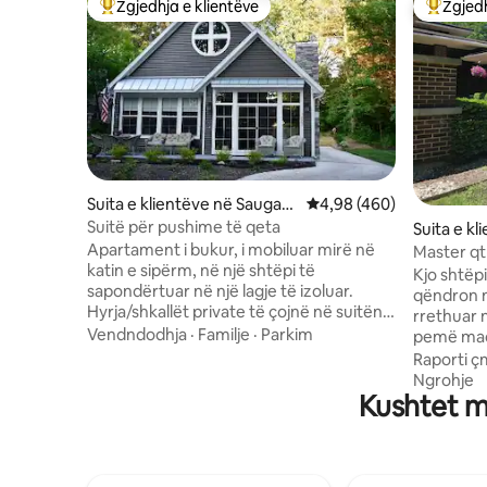
Zgjedhja e klientëve
Zgjedh
Më të mirat e zgjedhjeve të klientëve
Më të mi
Suita e klientëve në Saugatu
Vlerësimi mesatar 4,98 
4,98 (460)
ck
Suitë për pushime të qeta
Suita e k
Apartament i bukur, i mobiluar mirë në
ods
Master qt
katin e sipërm, në një shtëpi të
lehta urb
Kjo shtëp
sapondërtuar në një lagje të izoluar.
qëndron n
Hyrja/shkallët private të çojnë në suitën
rrethuar n
tënde të mysafirëve, e cila përfshin një
Vendndodhja
·
Familje
·
Parkim
pemë madh
kuzhinë të vogël me dhomë
adhuruesi
Raporti ç
ngrënie/ndenje. Ndodhet vetëm pak
pakrahas
Ngrohje
minuta larg nga qendra e Saugatuck (e
Kushtet më
ngjashme 
njohur edhe si bregu i artit të Miçiganit),
fshat me 
plazhet e vlerësuara me çmime të liqenit
përfshirë 
Miçigan, butikët, qendra tregtare e
autostrad
antikiteteve, birraritë, shtegu i
makinë). 