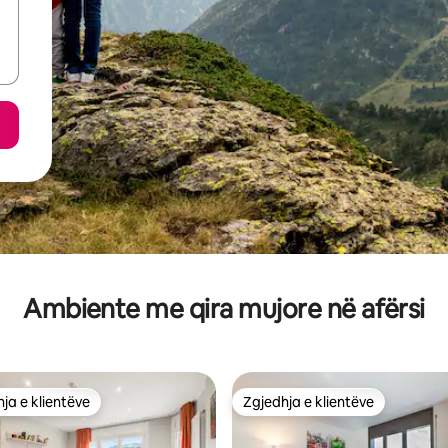
Ambiente me qira mujore në afërsi
ja e klientëve
Zgjedhja e klientëve
rat e zgjedhjeve të klientëve
Zgjedhja e klientëve