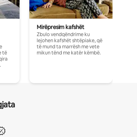
Mirëpresim kafshët
Zbulo vendqëndrime ku
lejohen kafshët shtëpiake, që
e
të mund ta marrësh me vete
e të
mikun tënd me katër këmbë.
qira
.
gjata