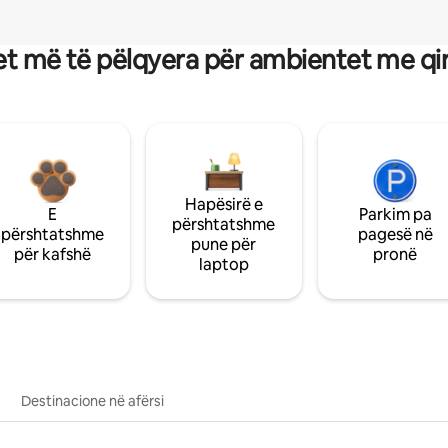
t më të pëlqyera për ambientet me qi
Hapësirë e
E
Parkim pa
përshtatshme
përshtatshme
pagesë në
pune për
për kafshë
pronë
laptop
Destinacione në afërsi