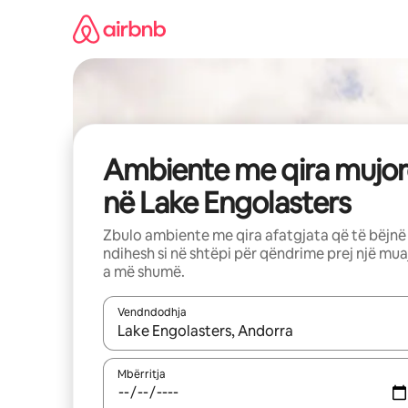
Kalo
te
përmbajtja
Ambiente me qira mujor
në Lake Engolasters
Zbulo ambiente me qira afatgjata që të bëjnë
ndihesh si në shtëpi për qëndrime prej një mua
a më shumë.
Vendndodhja
Kur rezultatet të jenë të disponueshme, lëviz me 
Mbërritja