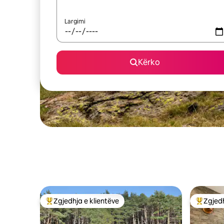
Largimi
Kërko
Zgjedhja e klientëve
Zgjedh
Më të mirat e zgjedhjeve të klientëve
Më të mi