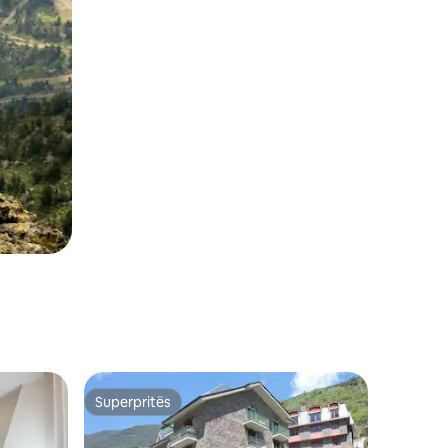
Superpritës
Superpritës