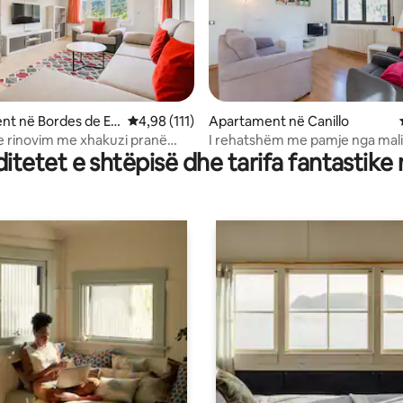
 nga 5, 22 vlerësime
nt në Bordes de En
Vlerësimi mesatar 4,98 nga 5, 111 vlerësime
4,98 (111)
Apartament në Canillo
 rinovim me xhakuzi pranë
I rehatshëm me pamje nga mali
tetet e shtëpisë dhe tarifa fantastike
ra