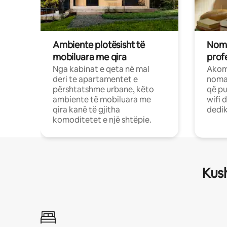
Ambiente plotësisht të
Noma
mobiluara me qira
profe
Nga kabinat e qeta në mal
Akom
deri te apartamentet e
nomad
përshtatshme urbane, këto
që pu
ambiente të mobiluara me
wifi 
qira kanë të gjitha
dedik
komoditetet e një shtëpie.
Kush