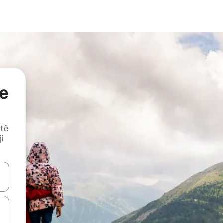
e
 të
ji
butonat e shigjetave lart e poshtë ose eksploro duke prekur ose duke l