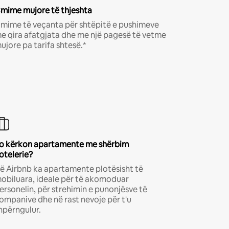
mime mujore të thjeshta
mime të veçanta për shtëpitë e pushimeve
e qira afatgjata dhe me një pagesë të vetme
ujore pa tarifa shtesë.*
o kërkon apartamente me shërbim
otelerie?
ë Airbnb ka apartamente plotësisht të
obiluara, ideale për të akomoduar
ersonelin, për strehimin e punonjësve të
ompanive dhe në rast nevoje për t'u
hpërngulur.