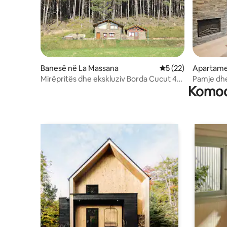
Banesë në La Massana
Vlerësimi mesatar 5
5 (22)
Apartame
valira
Mirëpritës dhe ekskluziv Borda Cucut 4*-
Pamje dhe
Komodi
HUT4-008181
Grandvali