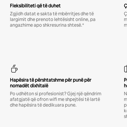
Fleksibiliteti që të duhet
Ç
Zgjidh datat e sakta të mbërritjes dhe të
Ç
largimit dhe prenoto lehtësisht online, pa
m
angazhime apo shkresurina shtesë.*
m
Hapësira të përshtatshme për punë për
P
nomadët dixhitalë
h
Po udhëton si profesionist? Gjej një qëndrim
N
afatgjatë që ofron wifi me shpejtësi të lartë
m
dhe hapësira të dedikuara pune.
p
k
s