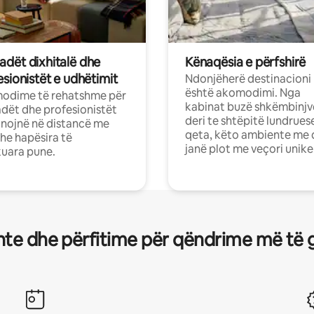
dët dixhitalë dhe
Kënaqësia e përfshirë
sionistët e udhëtimit
Ndonjëherë destinacioni
është akomodimi. Nga
odime të rehatshme për
kabinat buzë shkëmbinjv
ët dhe profesionistët
deri te shtëpitë lundrues
nojnë në distancë me
qeta, këto ambiente me 
dhe hapësira të
janë plot me veçori unike
uara pune.
te dhe përfitime për qëndrime më të 