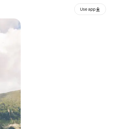
Use app
ëvizur ekranin.