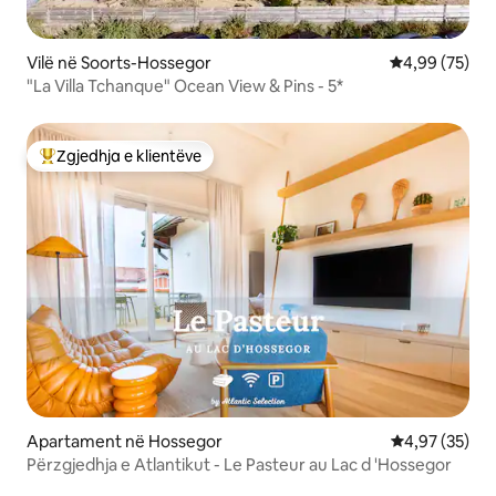
Vilë në Soorts-Hossegor
Vlerësimi mes
4,99 (75)
"La Villa Tchanque" Ocean View & Pins - 5*
Zgjedhja e klientëve
Më të mirat e zgjedhjeve të klientëve
Apartament në Hossegor
Vlerësimi mes
4,97 (35)
Përzgjedhja e Atlantikut - Le Pasteur au Lac d 'Hossegor