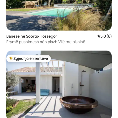
Banesë në Soorts-Hossegor
Vlerësimi m
5,0 (6)
Frymë pushimesh nën plazh Vilë me pishinë
Zgjedhja e klientëve
Më të mirat e zgjedhjeve të klientëve