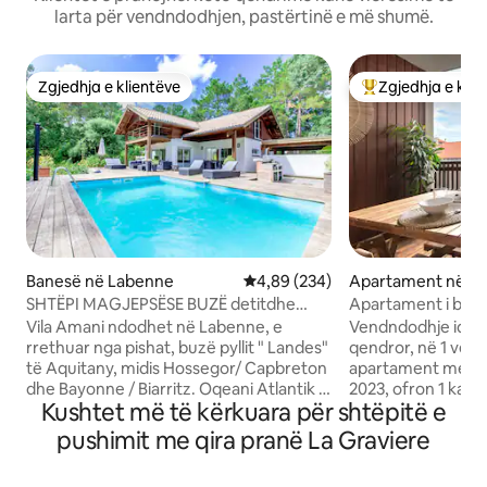
larta për vendndodhjen, pastërtinë e më shumë.
Zgjedhja e klientëve
Zgjedhja e klie
Zgjedhja e klientëve
Më të mirat e zgj
Banesë në Labenne
Vlerësimi mesatar 4,89 nga 5, 2
4,89 (234)
Apartament në C
SHTËPI MAGJEPSËSE BUZË detitdhe
Apartament i buku
pyllit me pisha
Estacade, plazhe
Vila Amani ndodhet në Labenne, e
Vendndodhje ideale
rrethuar nga pishat, buzë pyllit " Landes"
qendror, në 1 vend
të Aquitany, midis Hossegor/ Capbreton
apartament me 3 yj
dhe Bayonne / Biarritz. Oqeani Atlantik 3
2023, ofron 1 kapacitet akomodimi deri
Kushtet më të kërkuara për shtëpitë e
km, shikonte plazhin dhe dunat e
në 4 vizitorë. Par
pafundme, një parajsë sërfi. Klube të
pagesë nga 01/07 der
pushimit me qira pranë La Graviere
shumta golfi brenda 30 km. Të gjitha
Dhoma e ndenjjes/kuzhi
dyqanet dhe shërbimet në afërsi.
ekspozuar në Lindj