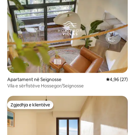
Apartament në Seignosse
Vlerësimi mes
4,96 (27)
Vila e sërfistëve Hossegor/Seignosse
Zgjedhja e klientëve
Zgjedhja e klientëve