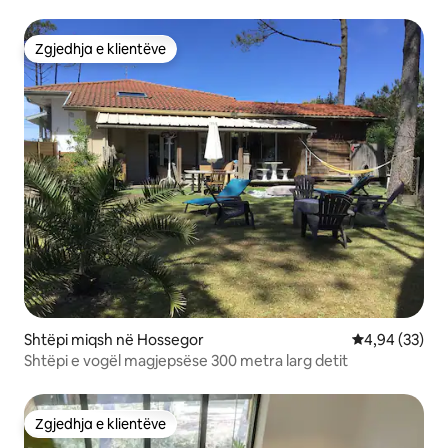
Zgjedhja e klientëve
Zgjedhja e klientëve
Shtëpi miqsh në Hossegor
Vlerësimi mes
4,94 (33)
Shtëpi e vogël magjepsëse 300 metra larg detit
Zgjedhja e klientëve
Zgjedhja e klientëve