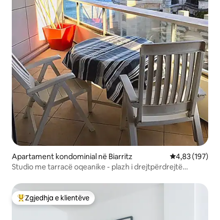
Apartament kondominial në Biarritz
Vlerësimi mesa
4,83 (197)
Studio me tarracë oqeanike - plazh i drejtpërdrejtë
Miramar
Zgjedhja e klientëve
Më të mirat e zgjedhjeve të klientëve