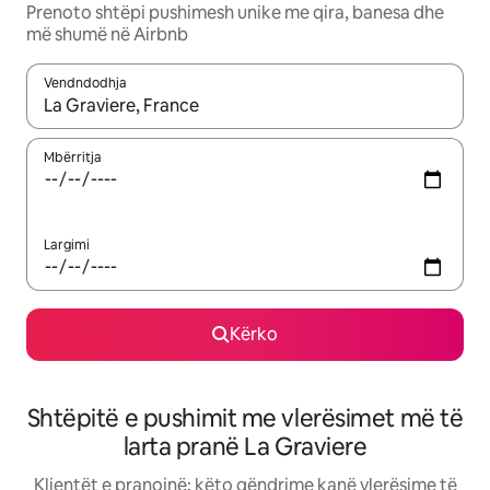
Prenoto shtëpi pushimesh unike me qira, banesa dhe
më shumë në Airbnb
Vendndodhja
Kur rezultatet të jenë të disponueshme, lëviz me butonat e shig
Mbërritja
Largimi
Kërko
Shtëpitë e pushimit me vlerësimet më të
larta pranë La Graviere
Klientët e pranojnë: këto qëndrime kanë vlerësime të