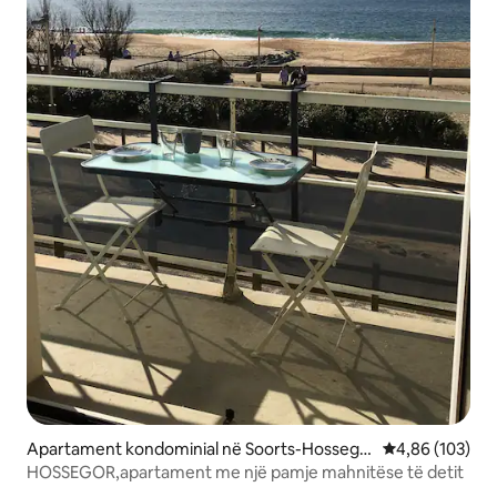
Apartament kondominial në Soorts-Hossego
Vlerësimi mesa
4,86 (103)
r
HOSSEGOR,apartament me një pamje mahnitëse të detit