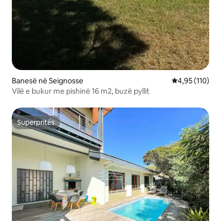
Banesë në Seignosse
Vlerësimi mesa
4,95 (110)
Vilë e bukur me pishinë 16 m2, buzë pyllit
Superpritës
Superpritës