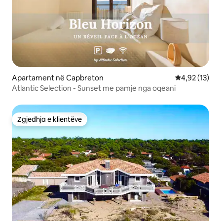
Apartament në Capbreton
Vlerësimi mes
4,92 (13)
Atlantic Selection - Sunset me pamje nga oqeani
Zgjedhja e klientëve
Zgjedhja e klientëve