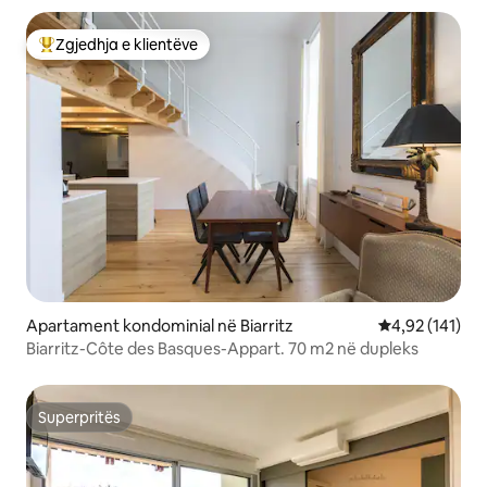
Zgjedhja e klientëve
Më të mirat e zgjedhjeve të klientëve
Apartament kondominial në Biarritz
Vlerësimi mesa
4,92 (141)
Biarritz-Côte des Basques-Appart. 70 m2 në dupleks
Superpritës
Superpritës