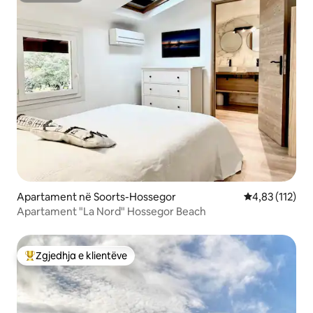
Apartament në Soorts-Hossegor
Vlerësimi mesa
4,83 (112)
Apartament "La Nord" Hossegor Beach
Zgjedhja e klientëve
Më të mirat e zgjedhjeve të klientëve