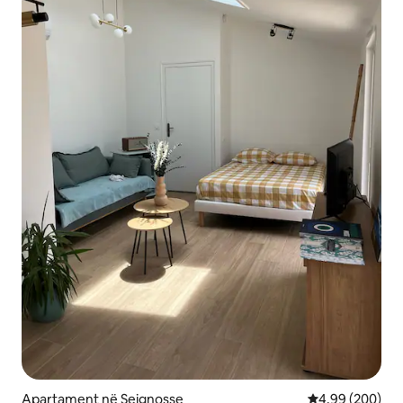
Apartament në Seignosse
Vlerësimi mesat
4,99 (200)