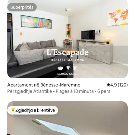
Superpritës
Superpritës
Apartament në Bénesse-Maremne
Vlerësimi mes
4,9 (120)
Përzgjedhje Atlantike - Plages à 10 minuta - 6 pers
Zgjedhja e klientëve
Më të mirat e zgjedhjeve të klientëve