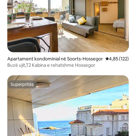
Apartament kondominial në Soorts-Hossegor
Vlerësimi mesa
4,85 (122)
Buzë ujit,T2 Kabina e rehatshme Hossegor
Superpritës
Superpritës