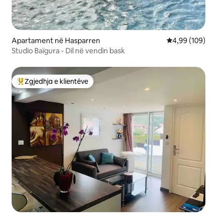
Apartament në Hasparren
Vlerësimi mesa
4,99 (109)
Studio Baïgura - Dil në vendin bask
Zgjedhja e klientëve
Më të mirat e zgjedhjeve të klientëve