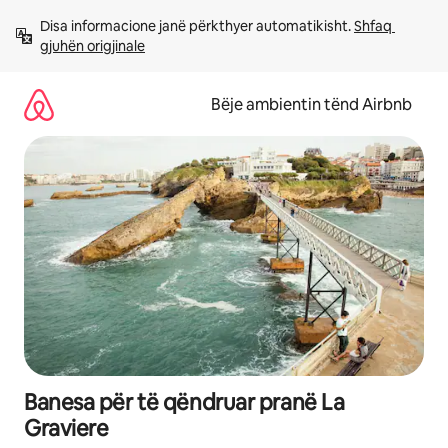
Kalo
Disa informacione janë përkthyer automatikisht. 
Shfaq 
te
gjuhën origjinale
përmbajtja
Bëje ambientin tënd Airbnb
Banesa për të qëndruar pranë La
Graviere