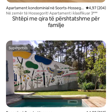
Apartament kondominial në Soorts-Hossego
Vlerësimi mesa
4,97 (204)
r
Në zemër të Hossegorit! Apartament i klasifikuar 3***
Shtëpi me qira të përshtatshme për
familje
Superpritës
Superpritës