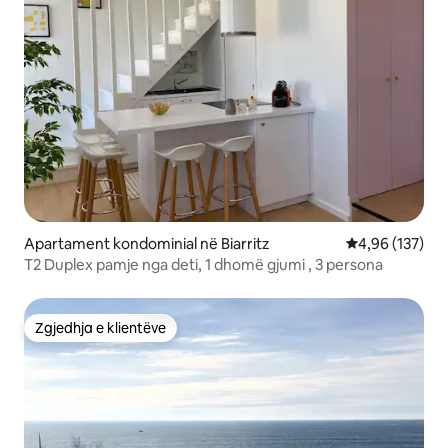
Apartament kondominial në Biarritz
Vlerësimi mesa
4,96 (137)
T2 Duplex pamje nga deti, 1 dhomë gjumi , 3 persona
Zgjedhja e klientëve
Zgjedhja e klientëve