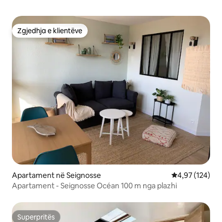
Zgjedhja e klientëve
Zgjedhja e klientëve
Apartament në Seignosse
Vlerësimi mesa
4,97 (124)
Apartament - Seignosse Océan 100 m nga plazhi
Superpritës
Superpritës