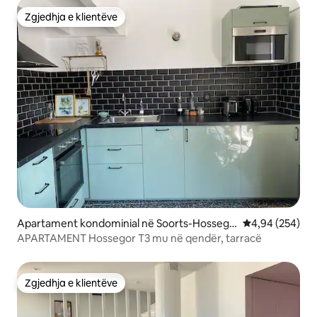
Zgjedhja e klientëve
Zgjedhja e klientëve
Apartament kondominial në Soorts-Hossego
Vlerësimi mesa
4,94 (254)
r
APARTAMENT Hossegor T3 mu në qendër, tarracë
Zgjedhja e klientëve
Zgjedhja e klientëve