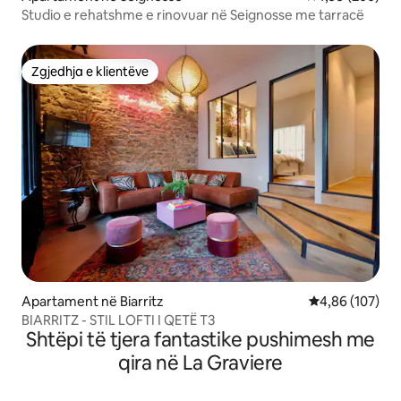
Studio e rehatshme e rinovuar në Seignosse me tarracë
Zgjedhja e klientëve
Zgjedhja e klientëve
Apartament në Biarritz
Vlerësimi mesa
4,86 (107)
BIARRITZ - STIL LOFTI I QETË T3
Shtëpi të tjera fantastike pushimesh me
qira në La Graviere