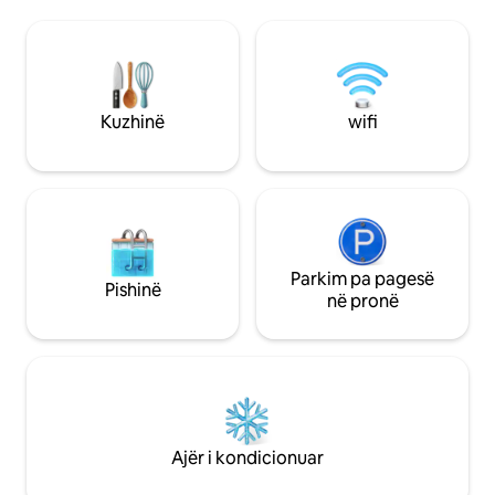
Korniza: Qetësia, zogjtë që këndojnë,
dhomë dushi/wc P
freskia e pyllit që strehon edhe nga era,
afërsi nga data 01
ndonjëherë zhurma e dallgëve në sfond,
dhomë e përbashkë
pa trafik (shtëpia ndodhet në fund të një
Banesë pa pishinë Afërsia me plazhet,
rruge pa dalje, pa pamje nga fqinjët) : të
portin, restorantet, ka
gjitha karakteristikat që e bëjnë këtë
nuk lejohen Nuk l
Kuzhinë
wifi
vend unik dhe ekskluziv. Shtëpia quhet
me të drejtë "Amani" që do të thotë
"paqe" në suahili ... Përshkrimi: 800m2
kopsht i rrethuar plotësisht, me pishinë
(mbulesë e zhytur) 1 skarë "plancha" 2
vende parkimi të mbuluara. Alarm dhe
mbikëqyrje në distancë. Struktura e
bukur, atmosfera "brenda dhe jashtë"
Parkim pa pagesë
Pishinë
për shkak të tarracës prej druri të
në pronë
mobiluar (120m2). Kati përdhes: dhomë
e madhe ndenjjeje + dhomë ngrënieje
me kuzhinë dhe depo të hapur, pajisje
(frigorifer amerikan,pjatalarëse,
lavatriçe-tharëse, furrë, pianura me
induksion, mikrovalë, Nespresso Inissia,
kazan, toster, përpunues ushqimi,
Ajër i kondicionuar
"raclette" dhe "fondue") 1 dhomë gjumi
dopio (160 cm krevat) me gardërobë