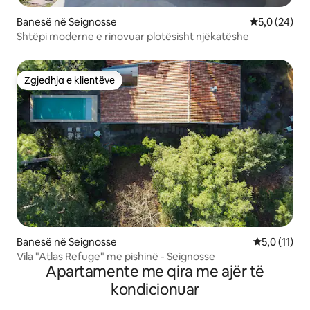
Banesë në Seignosse
Vlerësimi me
5,0 (24)
Shtëpi moderne e rinovuar plotësisht njëkatëshe
Zgjedhja e klientëve
Zgjedhja e klientëve
Banesë në Seignosse
Vlerësimi me
5,0 (11)
Vila "Atlas Refuge" me pishinë - Seignosse
Apartamente me qira me ajër të
kondicionuar