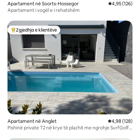
Apartament në Soorts-Hossegor
Vlerësimi mesa
4,95 (126)
Apartament i vogël e i rehatshëm
Zgjedhja e klientëve
Më të mirat e zgjedhjeve të klientëve
Apartament në Anglet
Vlerësimi mesa
4,98 (128)
Pishinë private T2 në krye të plazhit me ngrohje SurfGolf
4*