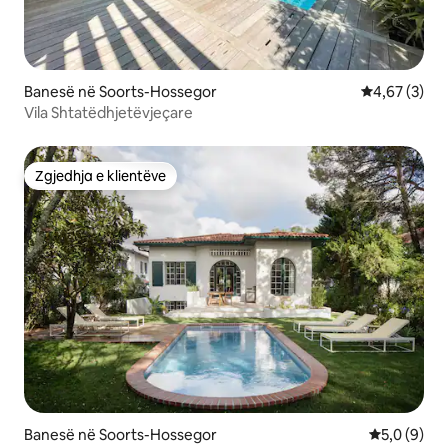
Banesë në Soorts-Hossegor
Vlerësimi me
4,67 (3)
Vila Shtatëdhjetëvjeçare
Zgjedhja e klientëve
Zgjedhja e klientëve
Banesë në Soorts-Hossegor
Vlerësimi m
5,0 (9)