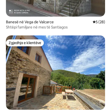
Banesë në Vega de Valcarce
Vlerësimi 
5 (28)
Shtëpi familjare në mes të Santiagos
Zgjedhja e klientëve
Zgjedhja e klientëve