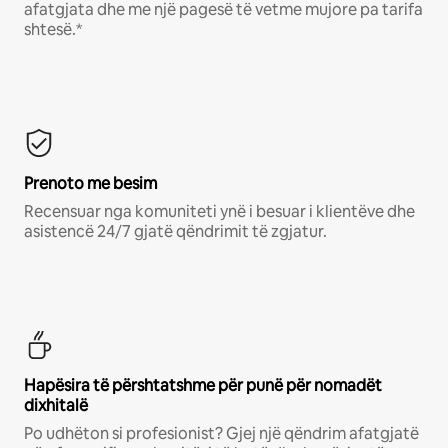
afatgjata dhe me një pagesë të vetme mujore pa tarifa
shtesë.*
Prenoto me besim
Recensuar nga komuniteti ynë i besuar i klientëve dhe
asistencë 24/7 gjatë qëndrimit të zgjatur.
Hapësira të përshtatshme për punë për nomadët
dixhitalë
Po udhëton si profesionist? Gjej një qëndrim afatgjatë