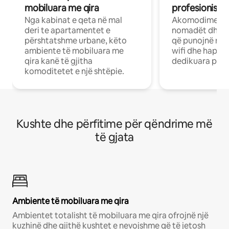
mobiluara me qira
profesionistët
Nga kabinat e qeta në mal
Akomodime të 
deri te apartamentet e
nomadët dhe pr
përshtatshme urbane, këto
që punojnë në 
ambiente të mobiluara me
wifi dhe hapësi
qira kanë të gjitha
dedikuara pune
komoditetet e një shtëpie.
Kushte dhe përfitime për qëndrime më
të gjata
Ambiente të mobiluara me qira
Ambientet totalisht të mobiluara me qira ofrojnë një
kuzhinë dhe gjithë kushtet e nevojshme që të jetosh