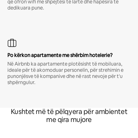
që ofron wifi me shpejtësi të lartë dhe hapësira të
dedikuara pune.
Po kërkon apartamente me shërbim hotelerie?
Në Airbnb ka apartamente plotësisht të mobiluara,
ideale për të akomoduar personelin, për strehimin e
punonjësve të kompanive dhe në rast nevoje për t'u
shpërngulur.
Kushtet më të pëlqyera për ambientet
me qira mujore