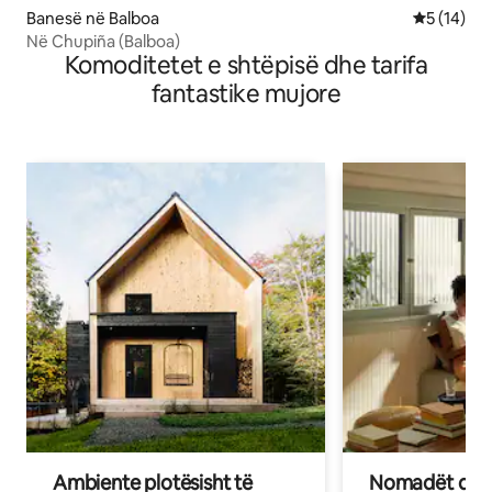
Banesë në Balboa
Vlerësimi 
5 (14)
Në Chupiña (Balboa)
Komoditetet e shtëpisë dhe tarifa
fantastike mujore
Ambiente plotësisht të
Nomadët dixh