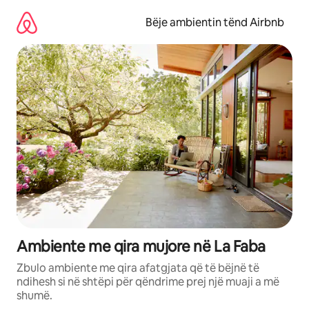
Kalo
te
Bëje ambientin tënd Airbnb
përmbajtja
Ambiente me qira mujore në La Faba
Zbulo ambiente me qira afatgjata që të bëjnë të
ndihesh si në shtëpi për qëndrime prej një muaji a më
shumë.