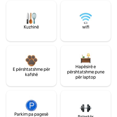
Kuzhinë
wifi
Hapësirë e
E përshtatshme për
përshtatshme pune
kafshë
për laptop
Parkim pa pagesë
Palestër