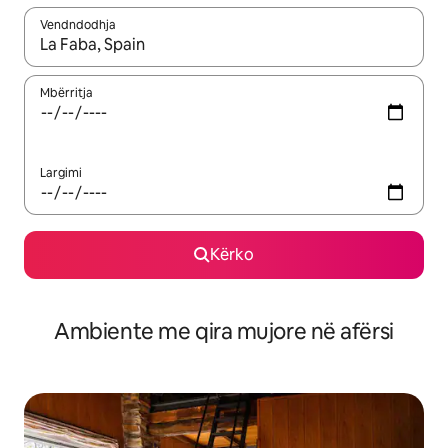
Vendndodhja
Kur rezultatet të jenë të disponueshme, lëviz me butonat e shig
Mbërritja
Largimi
Kërko
Ambiente me qira mujore në afërsi