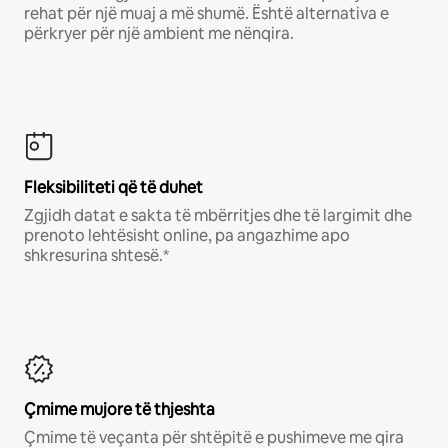
rehat për një muaj a më shumë. Është alternativa e
përkryer për një ambient me nënqira.
Fleksibiliteti që të duhet
Zgjidh datat e sakta të mbërritjes dhe të largimit dhe
prenoto lehtësisht online, pa angazhime apo
shkresurina shtesë.*
Çmime mujore të thjeshta
Çmime të veçanta për shtëpitë e pushimeve me qira