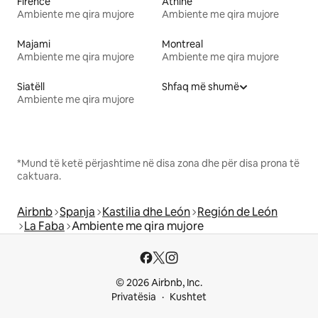
Firence
Athinë
Ambiente me qira mujore
Ambiente me qira mujore
Majami
Montreal
Ambiente me qira mujore
Ambiente me qira mujore
Siatëll
Shfaq më shumë
Ambiente me qira mujore
*Mund të ketë përjashtime në disa zona dhe për disa prona të
caktuara.
Airbnb
Spanja
Kastilia dhe León
Región de León
La Faba
Ambiente me qira mujore
© 2026 Airbnb, Inc.
Privatësia
Kushtet