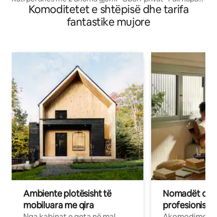
Komoditetet e shtëpisë dhe tarifa
larg plazhit
fantastike mujore
Ambiente plotësisht të
Nomadët dixh
mobiluara me qira
profesionistët
Nga kabinat e qeta në mal
Akomodime të 