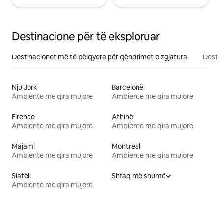
Destinacione për të eksploruar
Destinacionet më të pëlqyera për qëndrimet e zgjatura
Desti
Nju Jork
Barcelonë
Ambiente me qira mujore
Ambiente me qira mujore
Firence
Athinë
Ambiente me qira mujore
Ambiente me qira mujore
Majami
Montreal
Ambiente me qira mujore
Ambiente me qira mujore
Siatëll
Shfaq më shumë
Ambiente me qira mujore