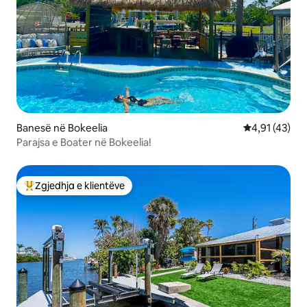
Banesë në Bokeelia
Vlerësimi mes
4,91 (43)
Parajsa e Boater në Bokeelia!
Zgjedhja e klientëve
Më të mirat e zgjedhjeve të klientëve