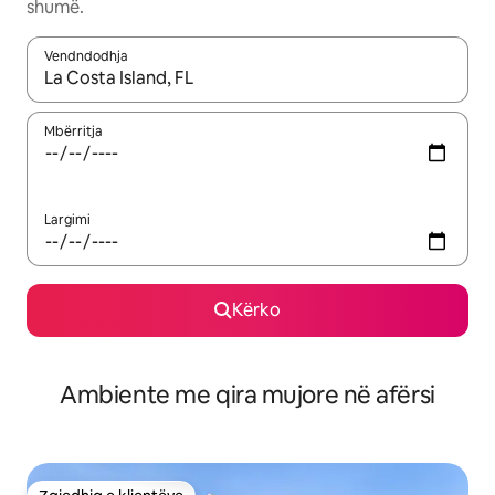
shumë.
Vendndodhja
Kur rezultatet të jenë të disponueshme, lëviz me butonat e shig
Mbërritja
Largimi
Kërko
Ambiente me qira mujore në afërsi