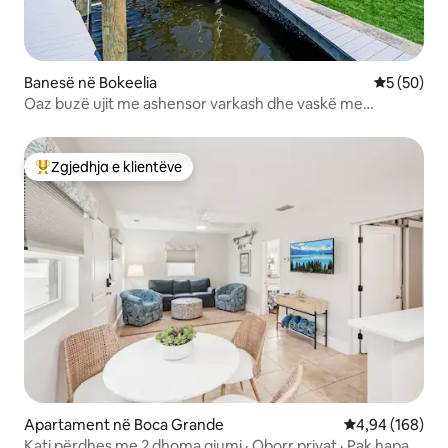
Banesë në Bokeelia
Vlerësimi 
5 (50)
Oaz buzë ujit me ashensor varkash dhe vaskë me
hidromasazh
Zgjedhja e klientëve
Më të mirat e zgjedhjeve të klientëve
Apartament në Boca Grande
Vlerësimi mesa
4,94 (168)
Kati përdhes me 2 dhoma gjumi · Oborr privat · Pak hapa