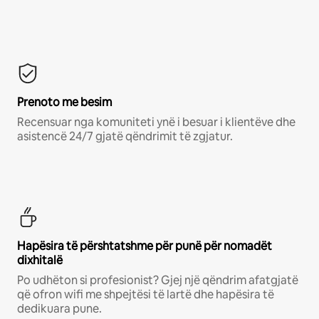
Prenoto me besim
Recensuar nga komuniteti ynë i besuar i klientëve dhe
asistencë 24/7 gjatë qëndrimit të zgjatur.
Hapësira të përshtatshme për punë për nomadët
dixhitalë
Po udhëton si profesionist? Gjej një qëndrim afatgjatë
që ofron wifi me shpejtësi të lartë dhe hapësira të
dedikuara pune.