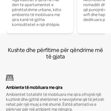
deri te apartamentet e
nomadët dhe pr
përshtatshme urbane, këto
që punojnë në 
ambiente të mobiluara me
wifi dhe hapësi
qira kanë të gjitha
dedikuara pune
komoditetet e një shtëpie.
Kushte dhe përfitime për qëndrime më
të gjata
Ambiente të mobiluara me qira
Ambientet totalisht të mobiluara me qira ofrojnë një
kuzhinë dhe gjithë shërbimet e nevojshme që të jetosh
rehat për një muaj a më shumë. Është alternativa e
përkryer për një ambient me nënqira.