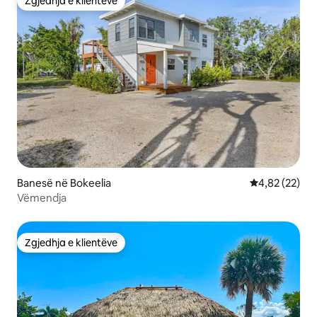
Zgjedhja e klientëve
Zgjedhja e klientëve
Banesë në Bokeelia
Vlerësimi mes
4,82 (22)
Vëmendja
Zgjedhja e klientëve
Zgjedhja e klientëve