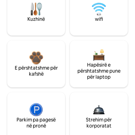
Kuzhinë
wifi
Hapësirë e
E përshtatshme për
përshtatshme pune
kafshë
për laptop
Parkim pa pagesë
Strehim për
në pronë
korporatat