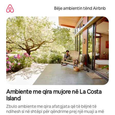
Kalo
te
Bëje ambientin tënd Airbnb
përmbajtja
Ambiente me qira mujore në La Costa
Island
Zbulo ambiente me qira afatgjata që të bëjnë të
ndihesh si në shtëpi për qëndrime prej një muaji a më