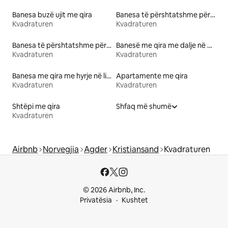
Banesa buzë ujit me qira
Banesa të përshtatshme për familje me qira
Kvadraturen
Kvadraturen
Banesa të përshtatshme për kafshë me qira
Banesë me qira me dalje në plazh
Kvadraturen
Kvadraturen
Banesa me qira me hyrje në liqen
Apartamente me qira
Kvadraturen
Kvadraturen
Shtëpi me qira
Shfaq më shumë
Kvadraturen
Airbnb
Norvegjia
Agder
Kristiansand
Kvadraturen
© 2026 Airbnb, Inc.
Privatësia
Kushtet