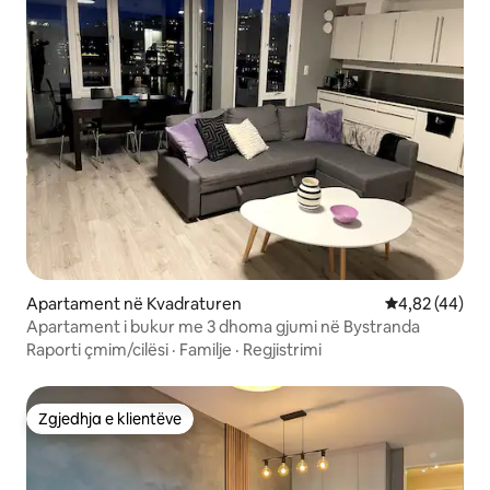
Apartament në Kvadraturen
Vlerësimi mes
4,82 (44)
Apartament i bukur me 3 dhoma gjumi në Bystranda
Raporti çmim/cilësi
·
Familje
·
Regjistrimi
Zgjedhja e klientëve
Zgjedhja e klientëve