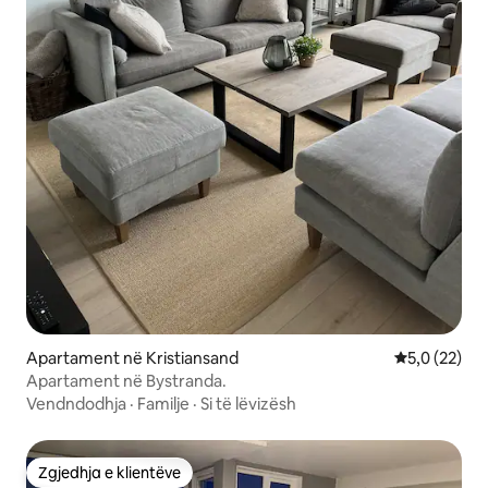
Apartament në Kristiansand
Vlerësimi me
5,0 (22)
Apartament në Bystranda.
Vendndodhja
·
Familje
·
Si të lëvizësh
Zgjedhja e klientëve
Zgjedhja e klientëve