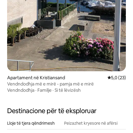
Apartament në Kristiansand
Vlerësimi me
5,0 (23)
Vendndodhja më e mirë - pamja më e mirë
Vendndodhja
·
Familje
·
Si të lëvizësh
Destinacione për të eksploruar
Lloje të tjera qëndrimesh
Peizazhet kryesore në afërsi