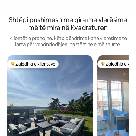
Shtëpi pushimesh me qira me vlerësime
më të mira në Kvadraturen
Klientët e pranojnë: këto qëndrime kanë vlerësime të
larta për vendndodhjen, pastërtinë e më shumë.
Zgjedhja e klientëve
Zgjedhja e klie
Më të mirat e zgjedhjeve të klientëve
Më të mirat e zgj