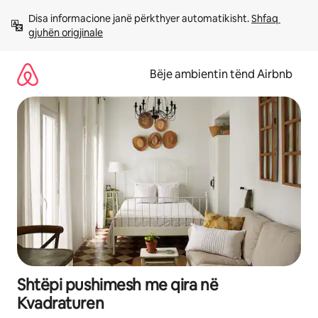
Kalo
Disa informacione janë përkthyer automatikisht. 
Shfaq 
te
gjuhën origjinale
përmbajtja
Bëje ambientin tënd Airbnb
Shtëpi pushimesh me qira në
Kvadraturen