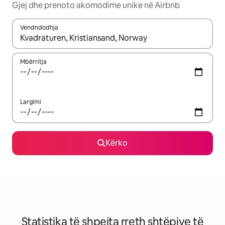
Gjej dhe prenoto akomodime unike në Airbnb
Vendndodhja
Kur rezultatet të jenë të disponueshme, lëviz me butonat e shig
Mbërritja
Largimi
Kërko
Statistika të shpejta rreth shtëpive të