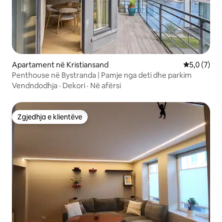
Apartament në Kristiansand
Vlerësimi m
5,0 (7)
Penthouse në Bystranda | Pamje nga deti dhe parkim
Vendndodhja
·
Dekori
·
Në afërsi
Zgjedhja e klientëve
Zgjedhja e klientëve