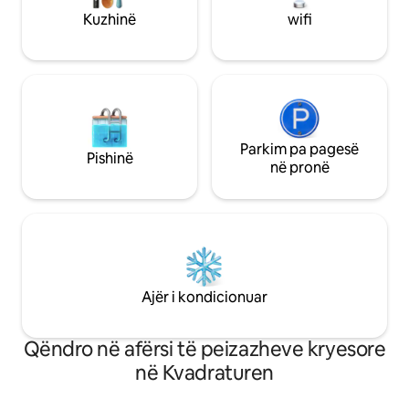
një prekje shtesë luksi. Mirë se erdhe!
Nuk lejohen kafsh
Kuzhinë
wifi
Parkim pa pagesë
Pishinë
në pronë
Ajër i kondicionuar
Qëndro në afërsi të peizazheve kryesore
në Kvadraturen