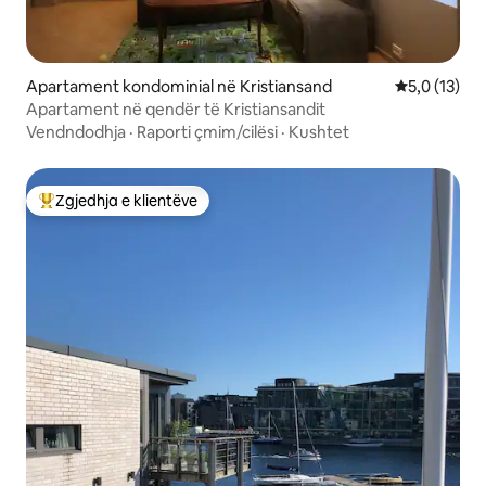
Apartament kondominial në Kristiansand
Vlerësimi me
5,0 (13)
Apartament në qendër të Kristiansandit
Vendndodhja
·
Raporti çmim/cilësi
·
Kushtet
Zgjedhja e klientëve
Më të mirat e zgjedhjeve të klientëve