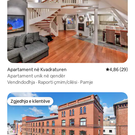
Apartament në Kvadraturen
Vlerësimi mes
4,86 (29)
Apartament unik në qendër
Vendndodhja
·
Raporti çmim/cilësi
·
Pamje
Zgjedhja e klientëve
Zgjedhja e klientëve