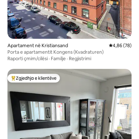
Apartament në Kristiansand
Vlerësimi mes
4,86 (78)
Porta e apartamentit Kongens (Kvadraturen)
Raporti çmim/cilësi
·
Familje
·
Regjistrimi
Zgjedhja e klientëve
Më të mirat e zgjedhjeve të klientëve