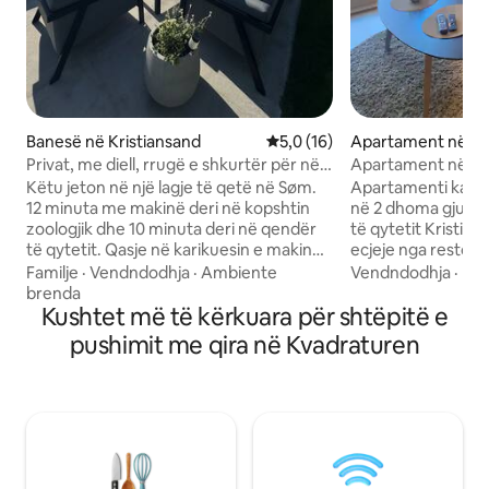
Banesë në Kristiansand
Vlerësimi mesatar 5,0 nga 5, 
5,0 (16)
Apartament në Kr
Privat, me diell, rrugë e shkurtër për në
Apartament në qen
plazh dhe kopshtin zoologjik
me parkim
Këtu jeton në një lagje të qetë në Søm.
Apartamenti ka 4 
12 minuta me makinë deri në kopshtin
në 2 dhoma gjumi
zoologjik dhe 10 minuta deri në qendër
të qytetit Kristian
të qytetit. Qasje në karikuesin e makinës
ecjeje nga restor
elektrike. Zonë e veçantë në natyrë me
jo më pak e rëndës
Familje
·
Vendndodhja
·
Ambiente
Vendndodhja
·
Fam
vaskë me hidromasazh. Kivi, farmacia
qytetit, Aquarama
brenda
dhe plazhi janë brenda distancës së
Kushtet më të kërkuara për shtëpitë e
i peshkimit. 50 me
ecjes. Shi? Është në rregull! 3 x Appletv,
qendra e famshme 
pushimit me qira në Kvadraturen
PS5, PS4, rruaza, shumë lodra dhe lojëra
dhe kopshti zoolog
e zgjidhin atë. Difuzor uji, pishinë e vogël
km larg. Apartamenti është i pajisur mirë
për fëmijë dhe trampolinë gati për t'u
me gjithçka që të 
përdorur në ditët e nxehta. 4 dhoma
të jashtme dhe nj
gjumi për 8 persona. Mundësi për të
me xham, ku mund t
vendosur 2 krevate shtesë në katin e
pasdites. Ofrohen
parë. Makina e kafesë dhe e akullit ofron
produkte bazë të t