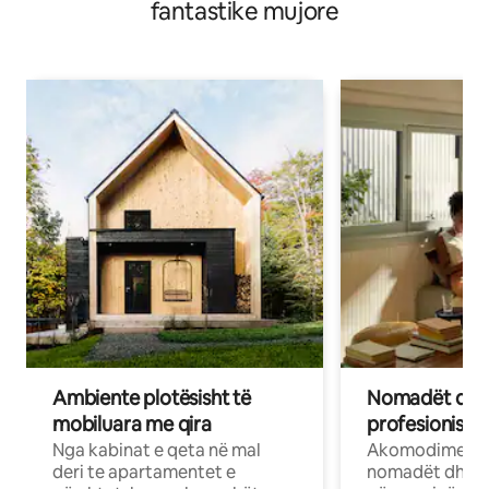
fantastike mujore
Ambiente plotësisht të
Nomadët dixh
mobiluara me qira
profesionistët
Nga kabinat e qeta në mal
Akomodime të 
deri te apartamentet e
nomadët dhe pr