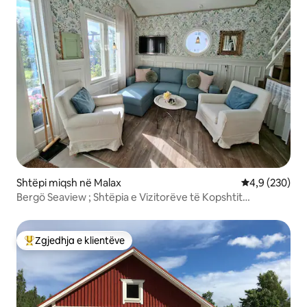
Shtëpi miqsh në Malax
Vlerësimi mes
4,9 (230)
Bergö Seaview ; Shtëpia e Vizitorëve të Kopshtit
Apartament.
Zgjedhja e klientëve
Më të mirat e zgjedhjeve të klientëve