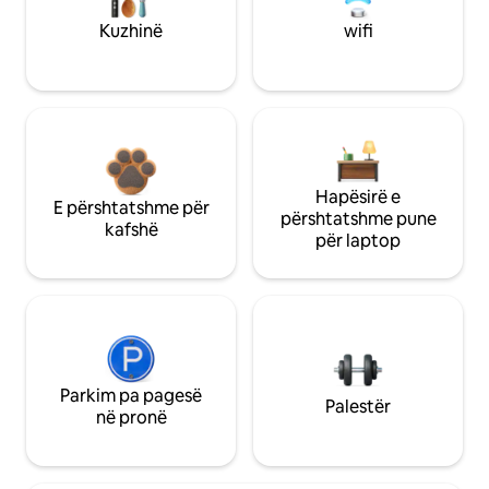
Kuzhinë
wifi
Hapësirë e
E përshtatshme për
përshtatshme pune
kafshë
për laptop
Parkim pa pagesë
Palestër
në pronë