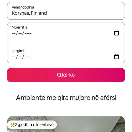
Vendndodhja
Kur rezultatet të jenë të disponueshme, lëviz me butonat e shig
Mbërritja
Largimi
Kërko
Ambiente me qira mujore në afërsi
Zgjedhja e klientëve
Më të mirat e zgjedhjeve të klientëve