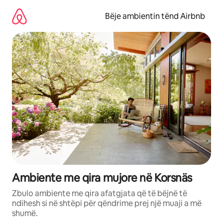
Kalo
te
Bëje ambientin tënd Airbnb
përmbajtja
Ambiente me qira mujore në Korsnäs
Zbulo ambiente me qira afatgjata që të bëjnë të
ndihesh si në shtëpi për qëndrime prej një muaji a më
shumë.