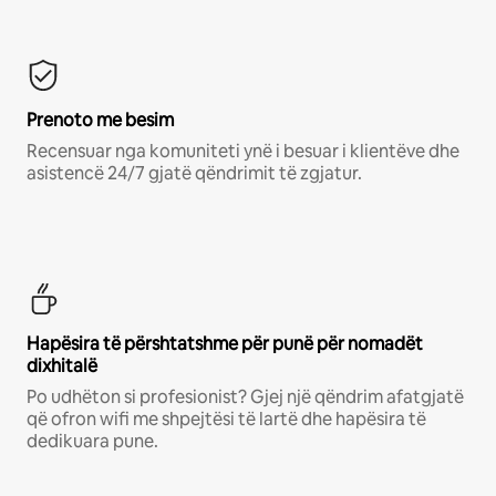
Prenoto me besim
Recensuar nga komuniteti ynë i besuar i klientëve dhe
asistencë 24/7 gjatë qëndrimit të zgjatur.
Hapësira të përshtatshme për punë për nomadët
dixhitalë
Po udhëton si profesionist? Gjej një qëndrim afatgjatë
që ofron wifi me shpejtësi të lartë dhe hapësira të
dedikuara pune.