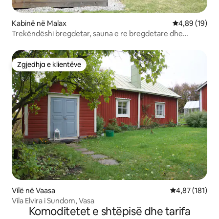
Kabinë në Malax
Vlerësimi mes
4,89 (19)
Trekëndëshi bregdetar, sauna e re bregdetare dhe
aktivitete
Zgjedhja e klientëve
Zgjedhja e klientëve
Vilë në Vaasa
Vlerësimi mesa
4,87 (181)
Vila Elvira i Sundom, Vasa
Komoditetet e shtëpisë dhe tarifa