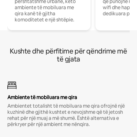
përshtatshme urbane, këto
që punojnë në 
ambiente të mobiluara me
wifi dhe hapësi
qira kanë të gjitha
dedikuara pune
komoditetet e një shtëpie.
Kushte dhe përfitime për qëndrime më
të gjata
Ambiente të mobiluara me qira
Ambientet totalisht të mobiluara me qira ofrojnë një
kuzhinë dhe gjithë kushtet e nevojshme që të jetosh
rehat për një muaj a më shumë. Është alternativa e
përkryer për një ambient me nënqira.