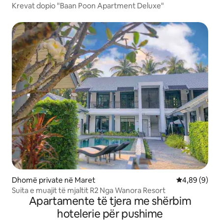
Krevat dopio "Baan Poon Apartment Deluxe"
Dhomë private në Maret
Vlerësimi me
4,89 (9)
Suita e muajit të mjaltit R2 Nga Wanora Resort
Apartamente të tjera me shërbim
hotelerie për pushime