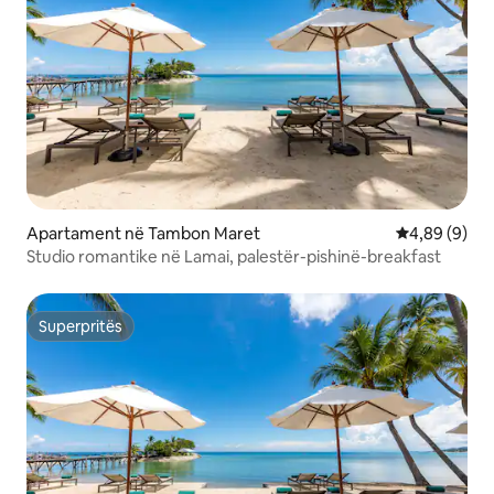
Apartament në Tambon Maret
Vlerësimi me
4,89 (9)
Studio romantike në Lamai, palestër-pishinë-breakfast
Superpritës
Superpritës