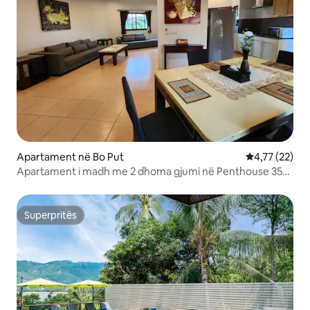
Apartament në Bo Put
Vlerësimi mes
4,77 (22)
Apartament i madh me 2 dhoma gjumi në Penthouse 350
metra larg plazhit
Superpritës
Superpritës