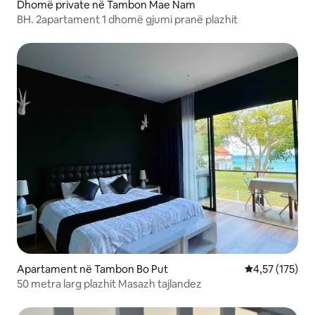
Dhomë private në Tambon Mae Nam
BH. 2apartament 1 dhomë gjumi pranë plazhit
Apartament në Tambon Bo Put
Vlerësimi mesa
4,57 (175)
50 metra larg plazhit Masazh tajlandez