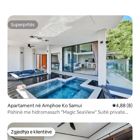
Superpritës
Superpritës
Apartament në Amphoe Ko Samui
Vlerësimi me
4,88 (8)
Pishinë me hidromasazh "Magic SeaView" Suitë private
2BR
Zgjedhja e klientëve
Zgjedhja e klientëve