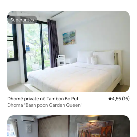
Superpritës
Superpritës
Dhomë private në Tambon Bo Put
Vlerësimi mes
4,56 (16)
Dhoma "Baan poon Garden Queen"