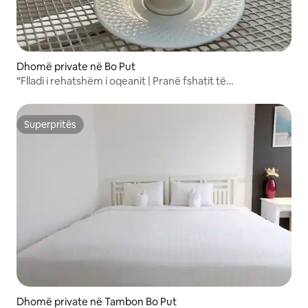
Dhomë private në Bo Put
“Flladi i rehatshëm i oqeanit | Pranë fshatit të
peshkatarëve”
Superpritës
Superpritës
Dhomë private në Tambon Bo Put