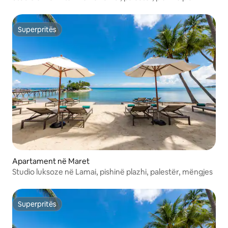
mëngjes
Superpritës
Superpritës
Apartament në Maret
Studio luksoze në Lamai, pishinë plazhi, palestër, mëngjes
Superpritës
Superpritës