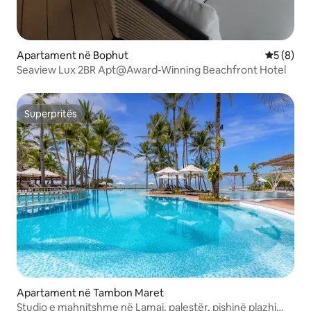
Apartament në Bophut
Vlerësimi
5 (8)
Seaview Lux 2BR Apt@Award-Winning Beachfront Hotel
Superpritës
Superpritës
Apartament në Tambon Maret
Studio e mahnitshme në Lamai, palestër, pishinë plazhi