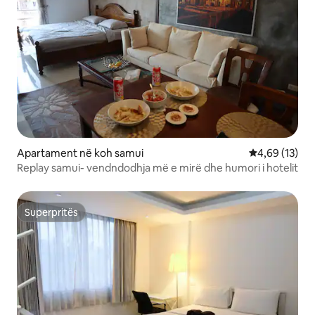
Apartament në koh samui
Vlerësimi mes
4,69 (13)
Replay samui- vendndodhja më e mirë dhe humori i hotelit
Superpritës
Superpritës