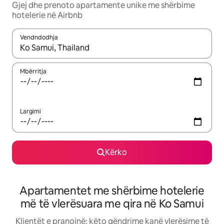
Gjej dhe prenoto apartamente unike me shërbime
hotelerie në Airbnb
Vendndodhja
Kur rezultatet të jenë të disponueshme, lëviz me butonat e shig
Mbërritja
Largimi
Kërko
Apartamentet me shërbime hotelerie
më të vlerësuara me qira në Ko Samui
Klientët e pranojnë: këto qëndrime kanë vlerësime të