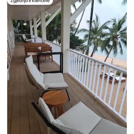
Zgjedhja e klientëve
Zgjedhja e klientëve