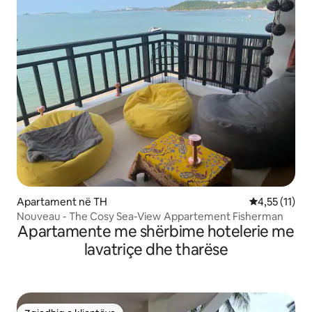
Apartament në TH
Vlerësimi mes
4,55 (11)
Nouveau - The Cosy Sea-View Appartement Fisherman
Apartamente me shërbime hotelerie me
lavatriçe dhe tharëse