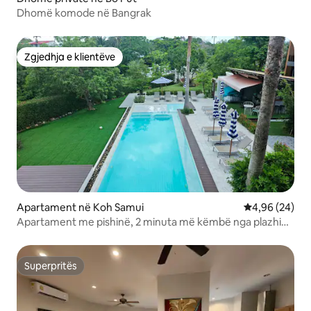
Dhomë komode në Bangrak
Zgjedhja e klientëve
Zgjedhja e klientëve
Apartament në Koh Samui
Vlerësimi mes
4,96 (24)
Apartament me pishinë, 2 minuta më këmbë nga plazhi
Chaweng
Superpritës
Superpritës