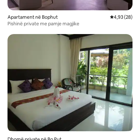
Apartament në Bophut
Vlerësimi mes
4,93 (28)
Pishinë private me pamje magjike
Dhomë private në Bo Put