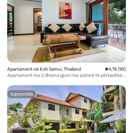
Apartament në Koh Samui, Thailand
Vlerësimi mes
4,76 (95)
Apartament me 2 dhoma gjumi me pishinë të përbashkët
në qendër
Superpritës
Superpritës