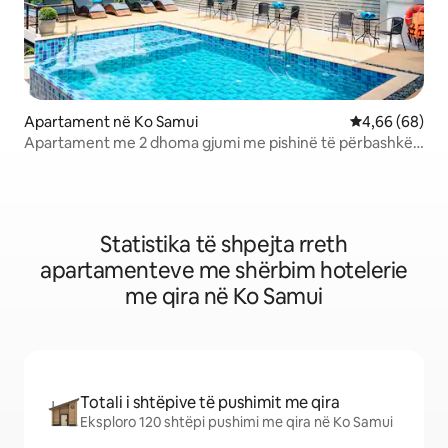
Apartament në Ko Samui
Vlerësimi mes
4,66 (68)
Apartament me 2 dhoma gjumi me pishinë të përbashkët
në qendër
Statistika të shpejta rreth
apartamenteve me shërbim hotelerie
me qira në Ko Samui
Totali i shtëpive të pushimit me qira
Eksploro 120 shtëpi pushimi me qira në Ko Samui