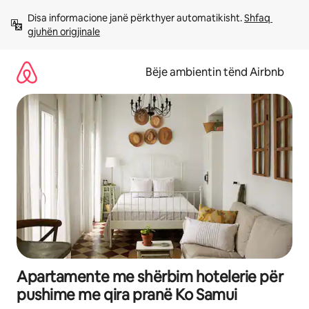
Kalo
Disa informacione janë përkthyer automatikisht. 
Shfaq 
te
gjuhën origjinale
përmbajtja
Bëje ambientin tënd Airbnb
Apartamente me shërbim hotelerie për
pushime me qira pranë Ko Samui