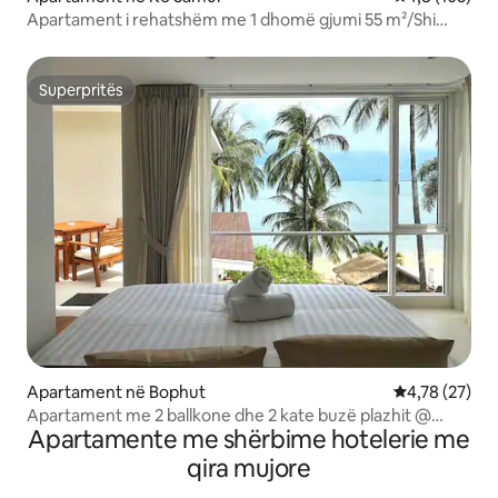
Apartament i rehatshëm me 1 dhomë gjumi 55 m²/Shi
dushi/DW/Tharëse/Pishinë/Palestër/Tenis
Superpritës
Superpritës
Apartament në Bophut
Vlerësimi mes
4,78 (27)
Apartament me 2 ballkone dhe 2 kate buzë plazhit @
Apartamente me shërbime hotelerie me
Hotel i vlerësuar me çmime
qira mujore