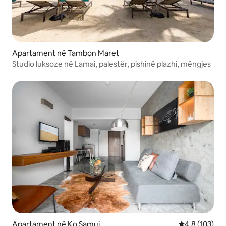
Apartament në Tambon Maret
Studio luksoze në Lamai, palestër, pishinë plazhi, mëngjes
Apartament në Ko Samui
Vlerësimi mes
4,8 (103)