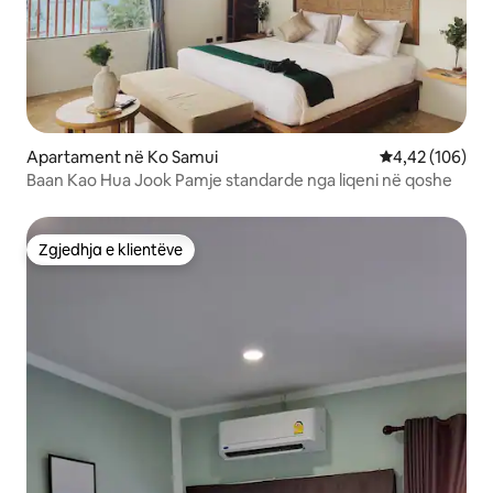
Apartament në Ko Samui
Vlerësimi mesa
4,42 (106)
Baan Kao Hua Jook Pamje standarde nga liqeni në qoshe
Zgjedhja e klientëve
Zgjedhja e klientëve