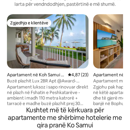
larta për vendndodhjen, pastërtinë e më shumë.
Zgjedhja e klientëve
Zgjedhja e klientëve
Apartament në Koh Samui Di
Vlerësimi mesatar 4,87 nga 5, 
4,87 (23)
Apartament në T
strict
ut
Buzë plazhit Lux 2BR Apt @Award-
Apartament me di
Winning Hotel w/Pool
Bophut • Pishinë • 
Apartament luksoz i sapo rinovuar direkt
Zgjohu pak hapa la
në plazh në Fshatin e Peshkatarëve -
në këtë apartamen
ambient i madh 110 metra katrorë +
dhe të gjerë me 1
tarracë e madhe buzë plazhit prej 30
banjë në Bophut (
Kushtet më të kërkuara për
metrash katrorë - 180 gradë pamje
studiot Replay) m
mahnitëse nga plazhi dhe deti në të
kompletuar, pishi
apartamente me shërbime hotelerie me
gjitha dhomat - mëngjesi i përditshëm
palestër. Shko në këmbë në Fisherman's
qira pranë Ko Samui
falas i përfshirë - minibar falas i
Village për 10 minu