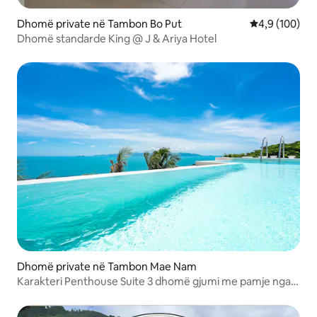
Dhomë private në Tambon Bo Put
Vlerësimi mes
4,9 (100)
Dhomë standarde King @ J & Ariya Hotel
Dhomë private në Tambon Mae Nam
Karakteri Penthouse Suite 3 dhomë gjumi me pamje nga
deti