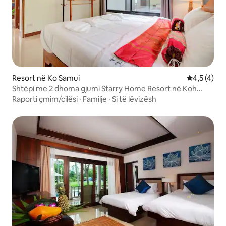
Resort në Ko Samui
Vlerësimi m
4,5 (4)
Shtëpi me 2 dhoma gjumi Starry Home Resort në Koh
Samui
Raporti çmim/cilësi
·
Familje
·
Si të lëvizësh