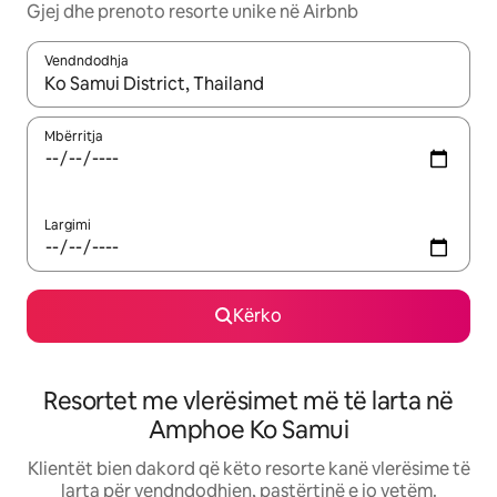
Gjej dhe prenoto resorte unike në Airbnb
Vendndodhja
Kur rezultatet të jenë të disponueshme, lëviz me butonat e shig
Mbërritja
Largimi
Kërko
Resortet me vlerësimet më të larta në
Amphoe Ko Samui
Klientët bien dakord që këto resorte kanë vlerësime të
larta për vendndodhjen, pastërtinë e jo vetëm.