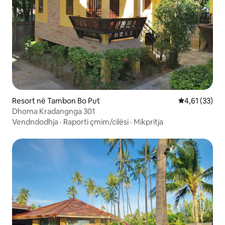
Resort në Tambon Bo Put
Vlerësimi mes
4,61 (33)
Dhoma Kradangnga 301
Vendndodhja
·
Raporti çmim/cilësi
·
Mikpritja