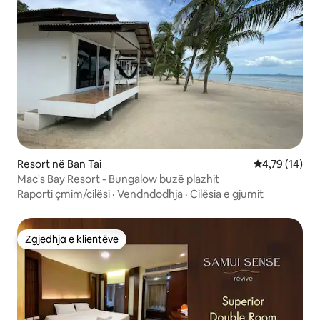
Resort në Ban Tai
Vlerësimi mes
4,79 (14)
Mac's Bay Resort - Bungalow buzë plazhit
Raporti çmim/cilësi
·
Vendndodhja
·
Cilësia e gjumit
Zgjedhja e klientëve
Zgjedhja e klientëve