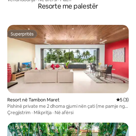
Resorte me palestër
Superpritës
Superpritës
Resort në Tambon Maret
Vlerësimi
5 (3)
Pishinë private me 2 dhoma gjumi nën çati (me pamje nga
deti)
Çregjistrim
·
Mikpritja
·
Në afërsi