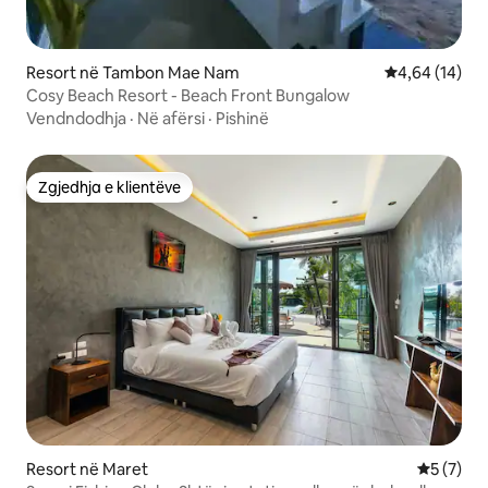
Resort në Tambon Mae Nam
Vlerësimi mes
4,64 (14)
Cosy Beach Resort - Beach Front Bungalow
Vendndodhja
·
Në afërsi
·
Pishinë
Zgjedhja e klientëve
Zgjedhja e klientëve
Resort në Maret
Vlerësimi
5 (7)