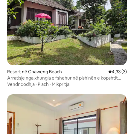
Resort në Chaweng Beach
Vlerësimi me
4,33 (3)
Arratisje nga xhungla e fshehur në pishinën e kopshtit
tropikal
Vendndodhja
·
Plazh
·
Mikpritja