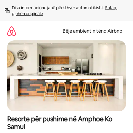
Kalo
Disa informacione janë përkthyer automatikisht. 
Shfaq 
te
gjuhën origjinale
përmbajtja
Bëje ambientin tënd Airbnb
Resorte për pushime në Amphoe Ko
Samui