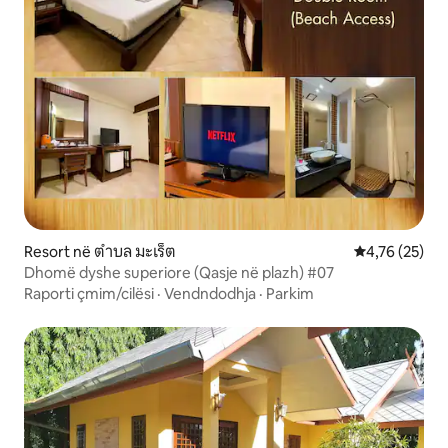
Resort në ตำบล มะเร็ต
Vlerësimi mes
4,76 (25)
Dhomë dyshe superiore (Qasje në plazh) #07
Raporti çmim/cilësi
·
Vendndodhja
·
Parkim