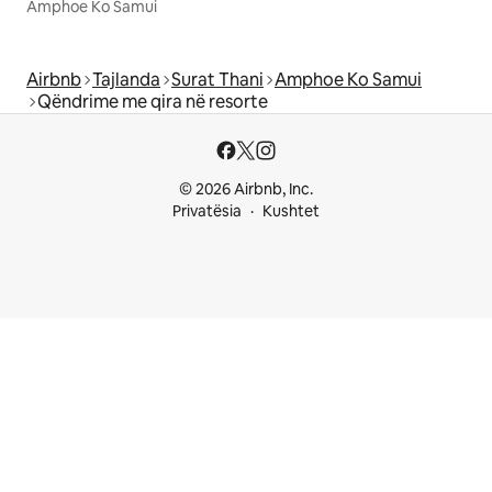
Amphoe Ko Samui
Airbnb
Tajlanda
Surat Thani
Amphoe Ko Samui
Qëndrime me qira në resorte
© 2026 Airbnb, Inc.
Privatësia
Kushtet