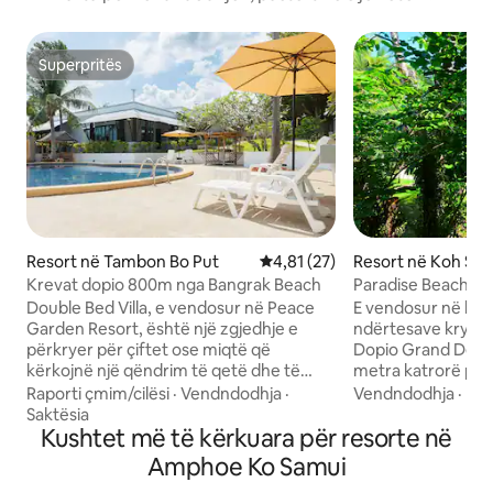
Superpritës
Superpritës
Resort në Tambon Bo Put
Vlerësimi mesatar 4,81 nga 5, 
4,81 (27)
Resort në Koh Sa
Krevat dopio 800m nga Bangrak Beach
Paradise Beach Re
Grand Deluxe
Double Bed Villa, e vendosur në Peace
E vendosur në kate
Garden Resort, është një zgjedhje e
ndërtesave kryes
përkryer për çiftet ose miqtë që
Dopio Grand Delux
kërkojnë një qëndrim të qetë dhe të
metra katrorë plus
rehatshëm. Vizitorët gëzojnë të gjitha
me krevat ditor k
Raporti çmim/cilësi
·
Vendndodhja
·
Vendndodhja
·
Pas
shërbimet e resortit, duke përfshirë një
relaksohesh në hije
Saktësia
kopsht me pishinë, bar dhe restorant,
Kushtet më të kërkuara për resorte në
mbushur me diell
WiFi falas dhe staf të gatshëm për të
Deluxe është e paj
Amphoe Ko Samui
ndihmuar. Resorti ndodhet në mënyrë
dopio "king", minib