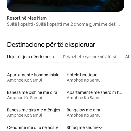
Resort në Mae Nam
Suitë kopshti · Suitë kopshti me 2 dhoma gjumi me det ...
Destinacione për të eksploruar
Lloje të tjera qëndrimesh
Peizazhet kryesore në afërsi
Akt
Apartamente kondominiale me qira
Hotele boutique
Amphoe Ko Samui
Amphoe Ko Samui
Banesa me pishinë me qira
Apartamente me shërbim hotelerie me qira
Amphoe Ko Samui
Amphoe Ko Samui
Banesa me qira me mëngjes
Bungalow me qira
Amphoe Ko Samui
Amphoe Ko Samui
Qëndrime me qira në hostel
Shfaq më shumë