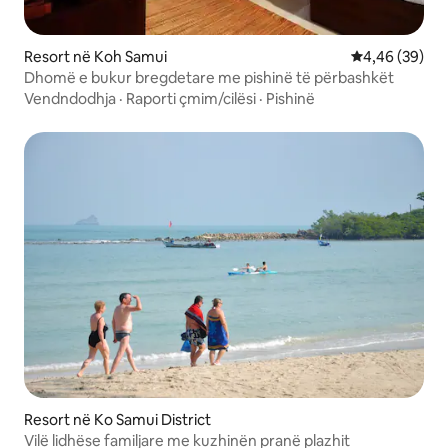
Resort në Koh Samui
Vlerësimi mes
4,46 (39)
Dhomë e bukur bregdetare me pishinë të përbashkët
Vendndodhja
·
Raporti çmim/cilësi
·
Pishinë
Resort në Ko Samui District
Vilë lidhëse familjare me kuzhinën pranë plazhit