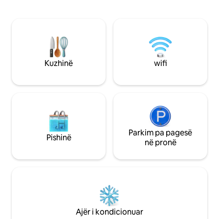
të përkryer për qasje të lehtë në Bang
kazan elektrik (me 
Rak Beach (800 metra), 2 km nga
rimbushur çdo ditë
Chaweng, 2,9 km nga Big Buddha dhe 3
të kondicionuar. B
km nga Fisherman's Village. Aeroporti
një dush shiu me u
Ndërkombëtar Samui është vetëm 2 km
flokësh dhe gjithç
larg, duke e bërë atë ideal për mbërritje
duhet.
dhe nisje të lehta.
Kuzhinë
wifi
Parkim pa pagesë
Pishinë
në pronë
Ajër i kondicionuar