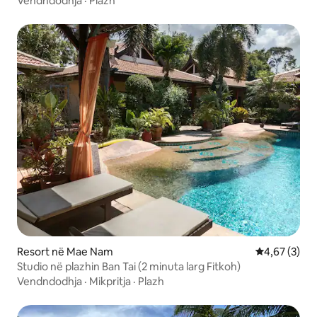
Vendndodhja
·
Plazh
Resort në Mae Nam
Vlerësimi me
4,67 (3)
Studio në plazhin Ban Tai (2 minuta larg Fitkoh)
Vendndodhja
·
Mikpritja
·
Plazh