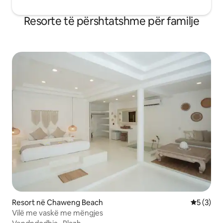
Resorte të përshtatshme për familje
Resort në Chaweng Beach
Vlerësimi
5 (3)
Vilë me vaskë me mëngjes