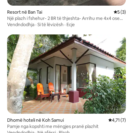
Resort në Ban Tai
Vlerësimi
5 (3)
Një plazh i fshehur- 2 BR të thjeshta- Arrihu me 4x4 ose
Varkë
Vendndodhja
·
Si të lëvizësh
·
Ecje
Dhomë hoteli në Koh Samui
Vlerësimi me
4,71 (7)
Pamje nga kopshti me mëngjes pranë plazhit
Vendndodhja
·
Në afërsi
·
Plazh