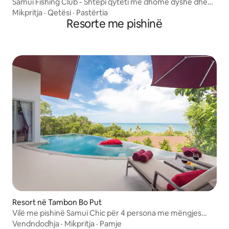
Samui Fishing Club - Shtëpi qyteti me dhomë dyshe dhe
mëngjes dhe darkë
Mikpritja
·
Qetësi
·
Pastërtia
Resorte me pishinë
Resort në Tambon Bo Put
Vilë me pishinë Samui Chic për 4 persona me mëngjes
falas
Vendndodhja
·
Mikpritja
·
Pamje