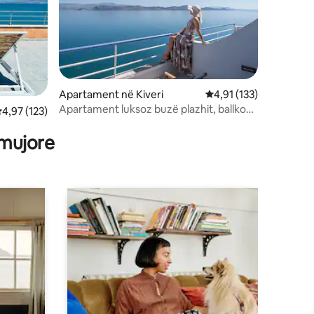
Apartament në Kiveri
Vlerësimi mesatar 4,91
4,91 (133)
Apartament luksoz buzë plazhit, ballkon
lerësimi mesatar 4,97 nga 5, 123 vlerësime
4,97 (123)
me pamje nga deti
 mujore