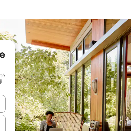
e
 të
ji
butonat e shigjetave lart e poshtë ose eksploro duke prekur ose duke l