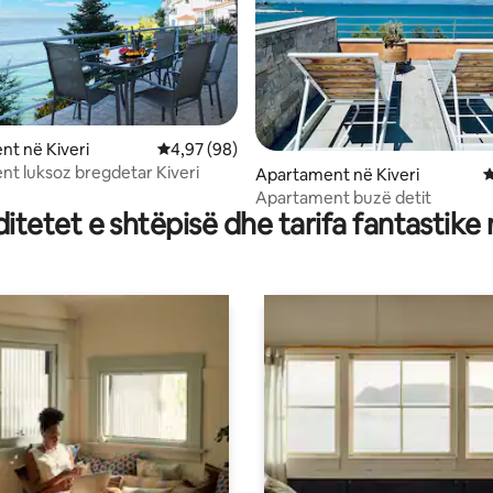
 nga 5, 37 vlerësime
t në Kiveri
Vlerësimi mesatar 4,97 nga 5, 98 vlerësime
4,97 (98)
t luksoz bregdetar Kiveri
Apartament në Kiveri
V
Apartament buzë detit
tetet e shtëpisë dhe tarifa fantastike