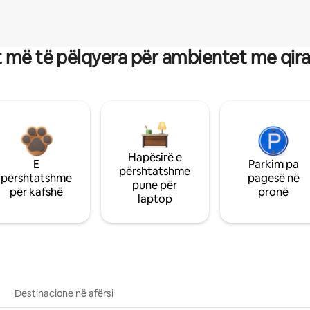
 më të pëlqyera për ambientet me qir
Hapësirë e
E
Parkim pa
përshtatshme
përshtatshme
pagesë në
pune për
për kafshë
pronë
laptop
Destinacione në afërsi