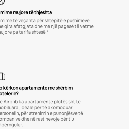
mime mujore të thjeshta
mime të veçanta për shtëpitë e pushimeve
e qira afatgjata dhe me një pagesë të vetme
ujore pa tarifa shtesë.*
o kërkon apartamente me shërbim
otelerie?
ë Airbnb ka apartamente plotësisht të
obiluara, ideale për të akomoduar
ersonelin, për strehimin e punonjësve të
ompanive dhe në rast nevoje për t'u
hpërngulur.