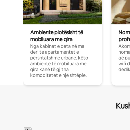
Ambiente plotësisht të
Noma
mobiluara me qira
profe
Nga kabinat e qeta në mal
Akom
deri te apartamentet e
nomad
përshtatshme urbane, këto
që pu
ambiente të mobiluara me
wifi 
qira kanë të gjitha
dedik
komoditetet e një shtëpie.
Kush