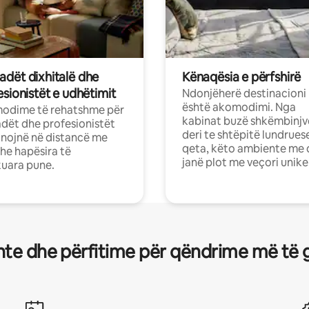
dët dixhitalë dhe
Kënaqësia e përfshirë
sionistët e udhëtimit
Ndonjëherë destinacioni
është akomodimi. Nga
odime të rehatshme për
kabinat buzë shkëmbinjv
ët dhe profesionistët
deri te shtëpitë lundrues
nojnë në distancë me
qeta, këto ambiente me 
dhe hapësira të
janë plot me veçori unike
uara pune.
te dhe përfitime për qëndrime më të 