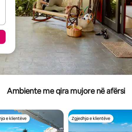
Ambiente me qira mujore në afërsi
ja e klientëve
Zgjedhja e klientëve
rat e zgjedhjeve të klientëve
Zgjedhja e klientëve