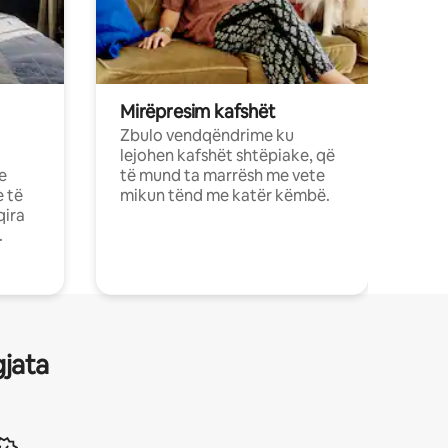
Mirëpresim kafshët
Zbulo vendqëndrime ku
lejohen kafshët shtëpiake, që
e
të mund ta marrësh me vete
e të
mikun tënd me katër këmbë.
qira
.
gjata