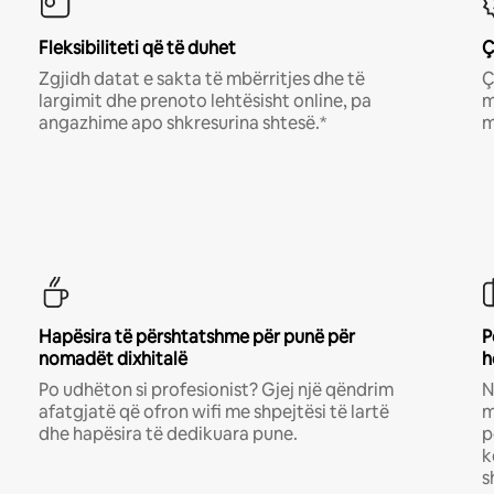
Fleksibiliteti që të duhet
Ç
Zgjidh datat e sakta të mbërritjes dhe të
Ç
largimit dhe prenoto lehtësisht online, pa
m
angazhime apo shkresurina shtesë.*
m
Hapësira të përshtatshme për punë për
P
nomadët dixhitalë
h
Po udhëton si profesionist? Gjej një qëndrim
N
afatgjatë që ofron wifi me shpejtësi të lartë
m
dhe hapësira të dedikuara pune.
p
k
s