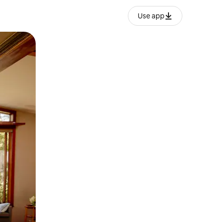
Use app
ëvizur ekranin.