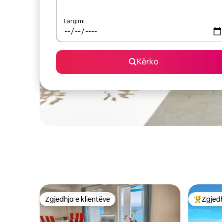
Largimi
Kërko
Zgjedhja e klientëve
Zgjedh
Zgjedhja e klientëve
Më të mi