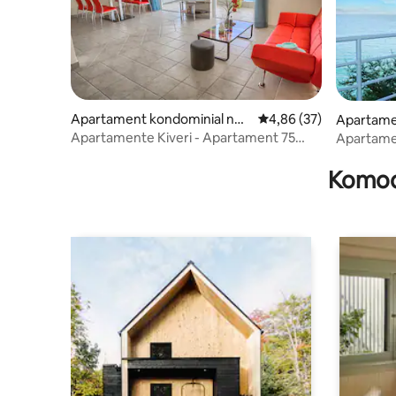
Apartament kondominial në
Vlerësimi mesatar 4,86
4,86 (37)
Apartamen
GR
Apartamente Kiveri - Apartament 75
Apartamen
metra katrorë me pemë portokalli
Komodi