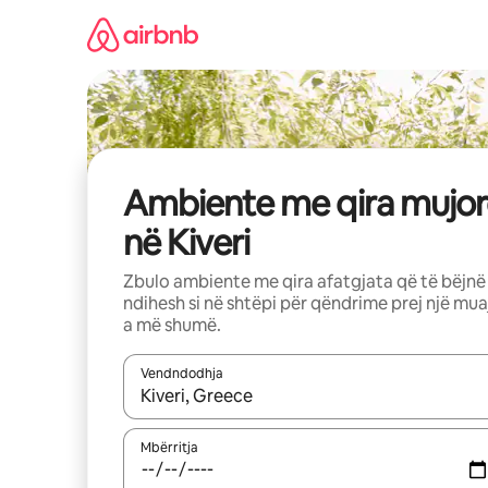
Kalo
te
përmbajtja
Ambiente me qira mujor
në Kiveri
Zbulo ambiente me qira afatgjata që të bëjnë
ndihesh si në shtëpi për qëndrime prej një mua
a më shumë.
Vendndodhja
Kur rezultatet të jenë të disponueshme, lëviz me 
Mbërritja