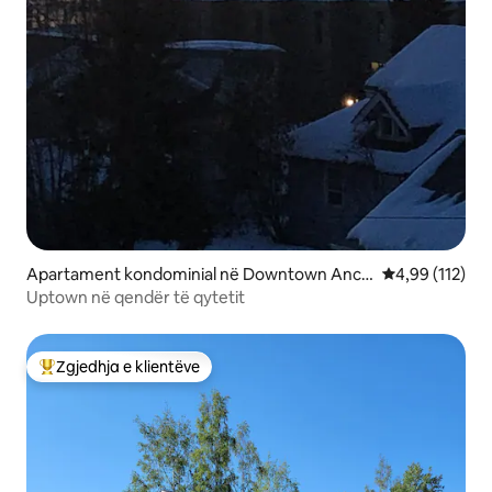
Apartament kondominial në Downtown Anch
Vlerësimi mesa
4,99 (112)
orage
Uptown në qendër të qytetit
Zgjedhja e klientëve
Më të mirat e zgjedhjeve të klientëve