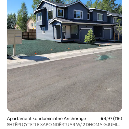
Apartament kondominial në Anchorage
Vlerësimi mesa
4,97 (116)
SHTËPI QYTETI E SAPO NDËRTUAR W/ 2 DHOMA GJUMI