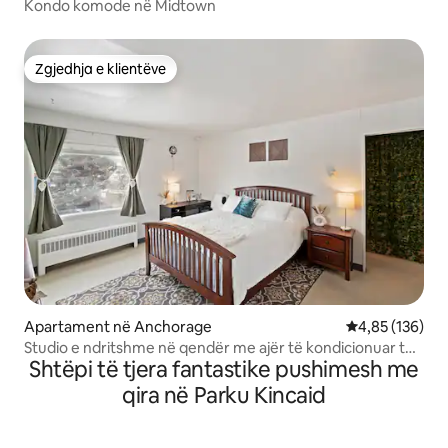
Kondo komode në Midtown
Zgjedhja e klientëve
Zgjedhja e klientëve
Apartament në Anchorage
Vlerësimi mesa
4,85 (136)
Studio e ndritshme në qendër me ajër të kondicionuar të
Shtëpi të tjera fantastike pushimesh me
ri dhe hapësirë pune
qira në Parku Kincaid