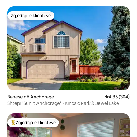
Zgjedhja e klientëve
Zgjedhja e klientëve
Banesë në Anchorage
Vlerësimi mesa
4,85 (304)
Shtëpi "Sunlit Anchorage" · Kincaid Park & Jewel Lake
Zgjedhja e klientëve
Më të mirat e zgjedhjeve të klientëve