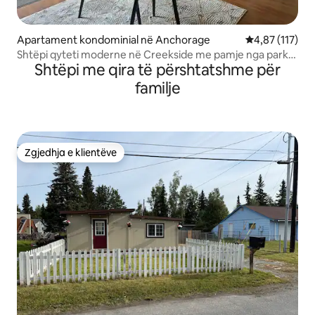
Apartament kondominial në Anchorage
Vlerësimi mesa
4,87 (117)
Shtëpi qyteti moderne në Creekside me pamje nga parku
Shtëpi me qira të përshtatshme për
- U Med
familje
Zgjedhja e klientëve
Zgjedhja e klientëve