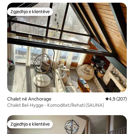
Zgjedhja e klientëve
Zgjedhja e klientëve
Chalet në Anchorage
Vlerësimi mes
4,9 (207)
Chalet Bel-Hygge - Komoditet/Rehati (SAUNA)
Zgjedhja e klientëve
Zgjedhja e klientëve