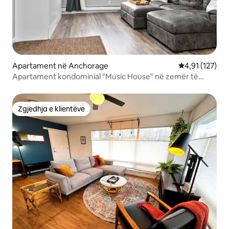
Apartament në Anchorage
Vlerësimi mesa
4,91 (127)
Apartament kondominial "Music House" në zemër të
Anchorage
Zgjedhja e klientëve
Zgjedhja e klientëve