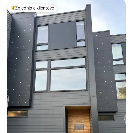
Zgjedhja e klientëve
Më të mirat e zgjedhjeve të klientëve