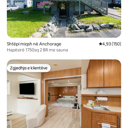
Shtëpi miqsh në Anchorage
Vlerësimi mesa
4,93 (150)
Hapësirë 1750sq 2 BR me sauna
Zgjedhja e klientëve
Zgjedhja e klientëve