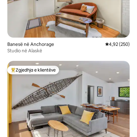
Banesë në Anchorage
Vlerësimi mesa
4,92 (250)
Studio në Alaskë
Zgjedhja e klientëve
Më të mirat e zgjedhjeve të klientëve