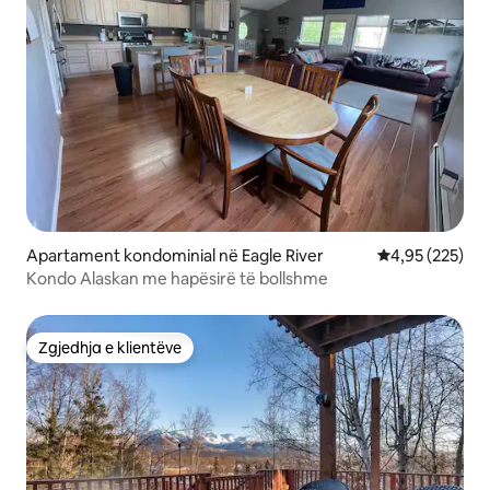
Apartament kondominial në Eagle River
Vlerësimi mesa
4,95 (225)
Kondo Alaskan me hapësirë të bollshme
Zgjedhja e klientëve
Zgjedhja e klientëve