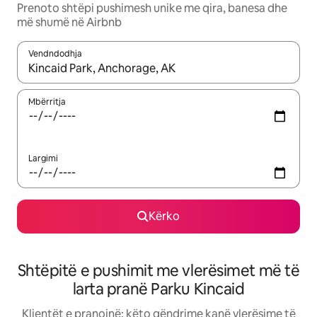
Prenoto shtëpi pushimesh unike me qira, banesa dhe
më shumë në Airbnb
Vendndodhja
Kur rezultatet të jenë të disponueshme, lëviz me butonat e shig
Mbërritja
Largimi
Kërko
Shtëpitë e pushimit me vlerësimet më të
larta pranë Parku Kincaid
Klientët e pranojnë: këto qëndrime kanë vlerësime të