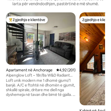
larta për vendndodhjen, pastërtinë e më shumë.
Zgjedhja e klientëve
Zgjedhja e klient
Më të mirat e zgjedhjeve të klientëve
Zgjedhja e klient
Apartament në Anchorage
Vlerësimi mesatar 4,92 nga 5, 2
4,92 (201)
Alpenglow Loft ~ 1Br/Ba W&D Radiant
Charmer
Loft unik modern me 1 dhomë gjumi/1
banjë. A/C e ftohtë në dhomën e gjumit,
shkallë spirale, dritare me diell nga
dyshemeja në tavan dhe bimë të gjalla. E
mobiluar në mënyrë të rehatshme, e
vendosur në mënyrë të përshtatshme
midis Midtown dhe Downtown
Kabinë në Anchor