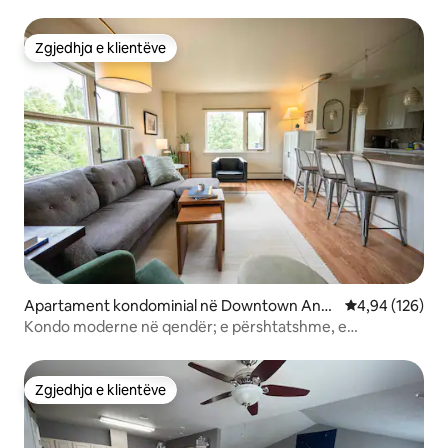
DHE GARAZH ME NGROHJE
Zgjedhja e klientëve
Zgjedhja e klientëve
Apartament kondominial në Downtown Anc
Vlerësimi mesa
4,94 (126)
horage
Kondo moderne në qendër; e përshtatshme, e
ndritshme, e pastër.
Zgjedhja e klientëve
Zgjedhja e klientëve