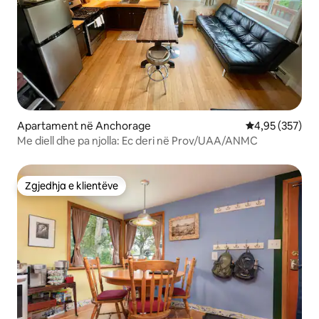
Apartament në Anchorage
Vlerësimi mesa
4,95 (357)
Me diell dhe pa njolla: Ec deri në Prov/UAA/ANMC
Zgjedhja e klientëve
Zgjedhja e klientëve