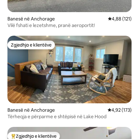
Banesë në Anchorage
Vlerësimi mesa
4,88 (121)
Vilë fshati e lezetshme, pranë aeroportit!
Zgjedhja e klientëve
Zgjedhja e klientëve
Banesë në Anchorage
Vlerësimi mesa
4,92 (173)
Tërheqja e përparme e shtëpisë në Lake Hood
Zgjedhja e klientëve
Më të mirat e zgjedhjeve të klientëve