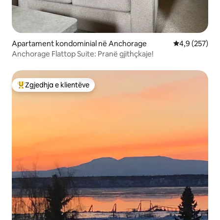
Apartament kondominial në Anchorage
Vlerësimi mes
4,9 (257)
Anchorage Flattop Suite: Pranë gjithçkaje!
Zgjedhja e klientëve
Më të mirat e zgjedhjeve të klientëve