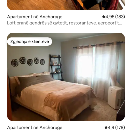
Apartament në Anchorage
Vlerësimi mesa
4,95 (183)
Loft pranë qendrës së qytetit, restoranteve, aeroportit
dhe shtigjeve
Zgjedhja e klientëve
Zgjedhja e klientëve
Apartament në Anchorage
Vlerësimi mes
4,9 (178)