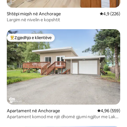
Shtëpi miqsh në Anchorage
Vlerësimi mes
4,9 (226)
Largim në nivelin e kopshtit
Zgjedhja e klientëve
Më të mirat e zgjedhjeve të klientëve
Apartament në Anchorage
Vlerësimi mesa
4,96 (559)
Apartament komod me një dhomë gjumi ngjitur me Lake
Hood.