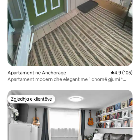
Apartament në Anchorage
Vlerësimi mes
4,9 (105)
Apartament modern dhe elegant me 1 dhomë gjumi *
Shtroja të reja!*
Zgjedhja e klientëve
Zgjedhja e klientëve