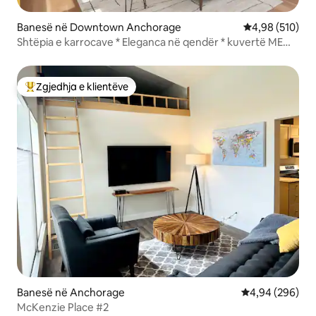
Banesë në Downtown Anchorage
Vlerësimi mesa
4,98 (510)
Shtëpia e karrocave * Eleganca në qendër * kuvertë ME
DIELL
Zgjedhja e klientëve
Më të mirat e zgjedhjeve të klientëve
Banesë në Anchorage
Vlerësimi mesat
4,94 (296)
McKenzie Place #2