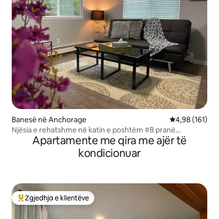
Banesë në Anchorage
Vlerësimi mesa
4,98 (161)
Njësia e rehatshme në katin e poshtëm #B pranë
Apartamente me qira me ajër të
aeroportit, liqenit dhe parkut
kondicionuar
Zgjedhja e klientëve
Më të mirat e zgjedhjeve të klientëve