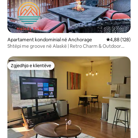
Apartament kondominial në Anchorage
Vlerësimi mesa
4,88 (128)
Shtëpi me groove në Alaskë | Retro Charm & Outdoor
Bliss
Zgjedhja e klientëve
Zgjedhja e klientëve