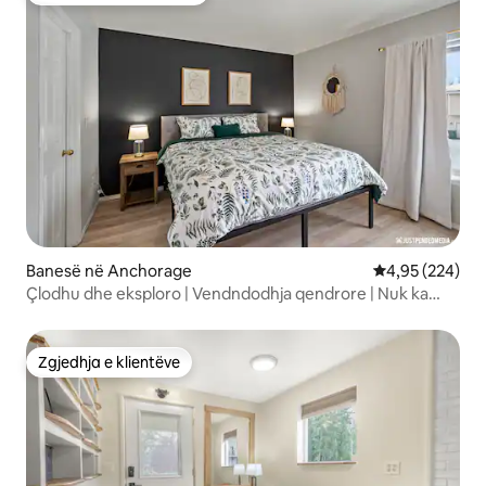
Banesë në Anchorage
Vlerësimi mesa
4,95 (224)
Çlodhu dhe eksploro | Vendndodhja qendrore | Nuk ka
punë
Zgjedhja e klientëve
Zgjedhja e klientëve