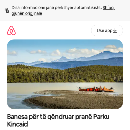
Kalo
Disa informacione janë përkthyer automatikisht. 
Shfaq 
te
gjuhën origjinale
përmbajtja
Use app
Banesa për të qëndruar pranë Parku
Kincaid