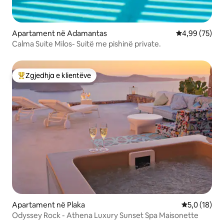
Apartament në Adamantas
Vlerësimi mes
4,99 (75)
Calma Suite Milos- Suitë me pishinë private.
Zgjedhja e klientëve
Më të mirat e zgjedhjeve të klientëve
Apartament në Plaka
Vlerësimi me
5,0 (18)
Odyssey Rock - Athena Luxury Sunset Spa Maisonette