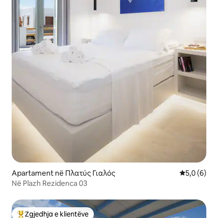
Apartament në Πλατύς Γιαλός
Vlerësimi m
5,0 (6)
Në Plazh Rezidenca 03
Zgjedhja e klientëve