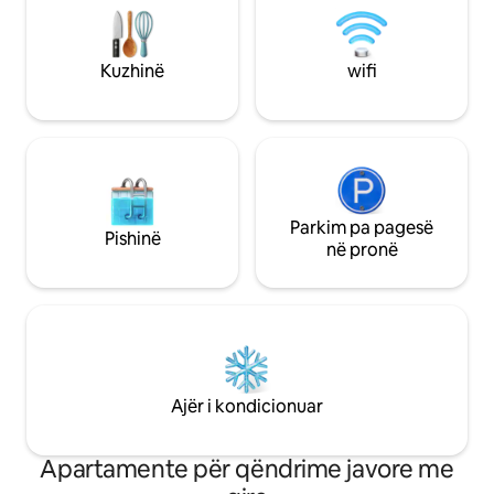
kafeje, një televi
e Plakës, ku të presin restorante të
dhe parkim privat 
bukura, bare koktejesh, dyqane
boutique dhe perëndimet më të bukura
Kuzhinë
wifi
të diellit.
Parkim pa pagesë
Pishinë
në pronë
Ajër i kondicionuar
Apartamente për qëndrime javore me