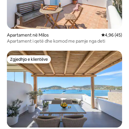
Apartament në Milos
Vlerësimi mes
4,96 (45)
Apartament i qetë dhe komod me pamje nga deti
Zgjedhja e klientëve
Zgjedhja e klientëve