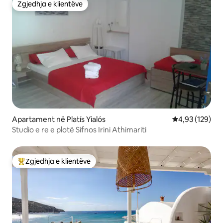
Zgjedhja e klientëve
Zgjedhja e klientëve
Apartament në Platís Yialós
Vlerësimi mesa
4,93 (129)
Studio e re e plotë Sifnos Irini Athimariti
Zgjedhja e klientëve
Më të mirat e zgjedhjeve të klientëve