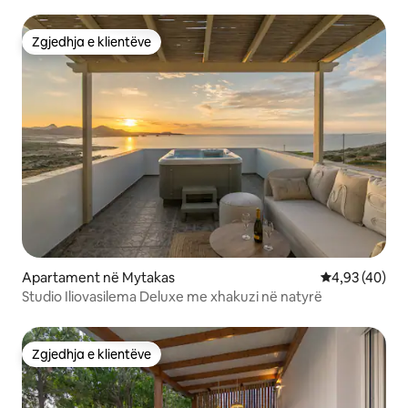
Zgjedhja e klientëve
Zgjedhja e klientëve
Apartament në Mytakas
Vlerësimi mes
4,93 (40)
Studio Iliovasilema Deluxe me xhakuzi në natyrë
Zgjedhja e klientëve
Zgjedhja e klientëve