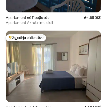
Apartament në Προβατάς
Vlerësimi mes
4,68 (63)
Apartament Akrotiri me diell
Zgjedhja e klientëve
Më të mirat e zgjedhjeve të klientëve