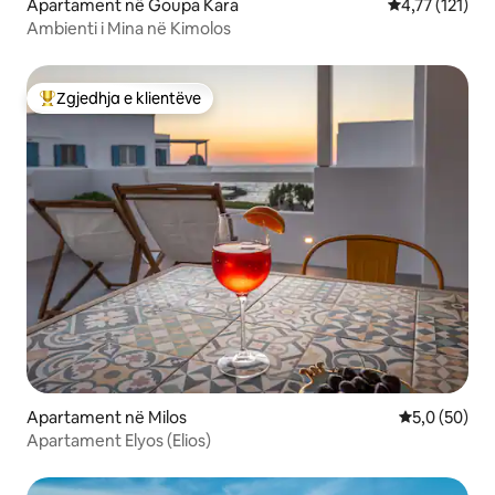
Apartament në Goupa Kara
Vlerësimi mesa
4,77 (121)
Ambienti i Mina në Kimolos
Zgjedhja e klientëve
Më të mirat e zgjedhjeve të klientëve
Apartament në Milos
Vlerësimi me
5,0 (50)
Apartament Elyos (Elios)