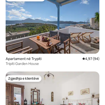
Më të mirat e zgjedhjeve të klientëve
Apartament në Trypiti
Vlerësimi mes
4,97 (94)
Tripiti Garden House
Zgjedhja e klientëve
Zgjedhja e klientëve