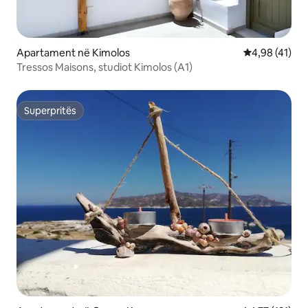
Apartament në Kimolos
Vlerësimi mes
4,98 (41)
Tressos Maisons, studiot Kimolos (A1)
Superpritës
Superpritës