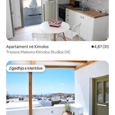
Apartament në Kimolos
Vlerësimi mes
4,87 (31)
Tressos Maisons Kimolos Studios (I4)
Zgjedhja e klientëve
Zgjedhja e klientëve