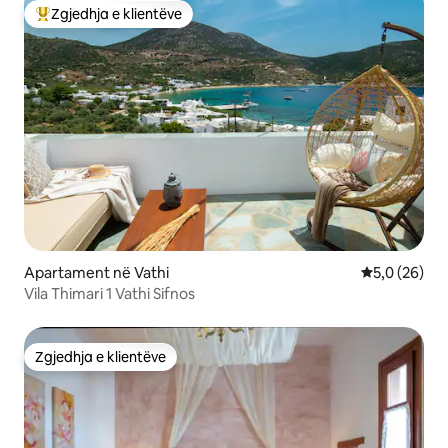
Zgjedhja e klientëve
Më të mirat e zgjedhjeve të klientëve
Apartament në Vathi
Vlerësimi me
5,0 (26)
Vila Thimari 1 Vathi Sifnos
Zgjedhja e klientëve
Zgjedhja e klientëve