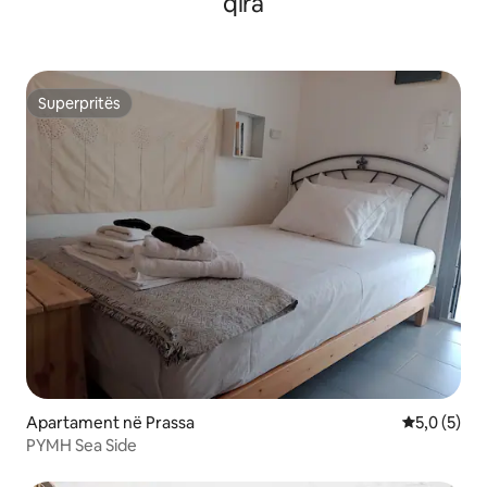
qira
Superpritës
Superpritës
Apartament në Prassa
Vlerësimi m
5,0 (5)
ΡΥΜΗ Sea Side