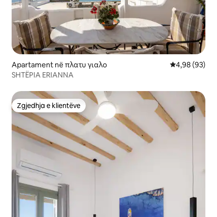
Apartament në πλατυ γιαλο
Vlerësimi mes
4,98 (93)
SHTËPIA ERIANNA
Zgjedhja e klientëve
Zgjedhja e klientëve