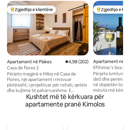
Zgjedhja e klientëve
Zgjedhja e klie
Më të mirat e zgjedhjeve të klientëve
Më të mirat e zgj
Apartament në Mi
Apartament në Plakes
Vlerësimi mesatar 4,98 nga 5, 2
4,98 (202)
Efthimia 's Sea & S
Casa de flores 2
Përjeto lumturi v
Përjeto magjinë e Milos në Casa de
deti dhe perëndimi i
Flores, një apartament i rinovuar
në dopietën tonë superi
plotësisht, i projektuar për rehati, qetësi
minuta më këmbë n
dhe kujtime të paharrueshme. E
Kushtet më të kërkuara për
dhe brenda 5 - 10
përkryer për çiftet që kërkojnë një
nga perlat si Sara
arratisje romantike, familjet e vogla që
apartamente pranë Kimolos
Mandrakia, porti 
dëshirojnë luks të qetë ose për të shijuar
tjera. Dhoma përfshin dhomën e gjumit
me miqtë, kjo perlë e fshehur kombinon
më vete, banjën d
privatësinë dhe elegancën. E vendosur
përzier stilin cikl
në një lagje të qetë, Casa de Flores është
me wifi falas, A/C, 
vetëm 10 minuta më këmbë nga qendra