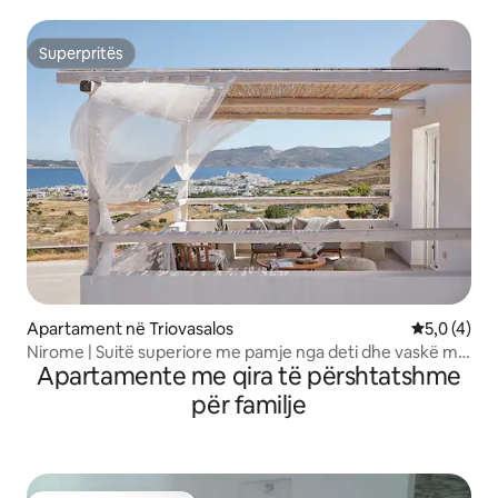
Milesian)
Superpritës
Superpritës
Apartament në Triovasalos
Vlerësimi m
5,0 (4)
Nirome | Suitë superiore me pamje nga deti dhe vaskë me
Apartamente me qira të përshtatshme
hidromasazh
për familje