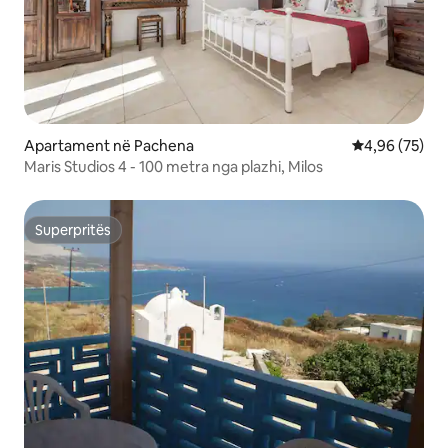
Apartament në Pachena
Vlerësimi mes
4,96 (75)
Maris Studios 4 - 100 metra nga plazhi, Milos
Superpritës
Superpritës