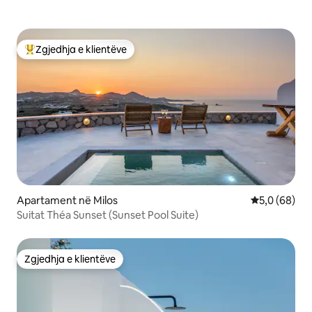
Zgjedhja e klientëve
Më të mirat e zgjedhjeve të klientëve
Apartament në Milos
Vlerësimi me
5,0 (68)
Suitat Théa Sunset (Sunset Pool Suite)
Zgjedhja e klientëve
Zgjedhja e klientëve