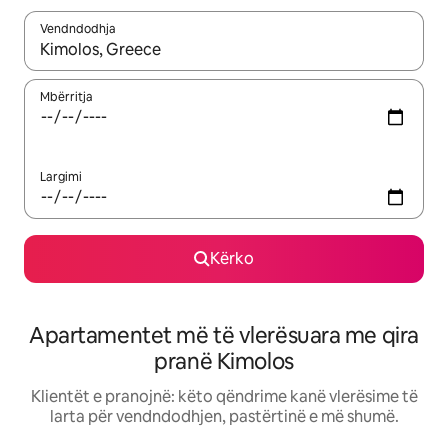
Vendndodhja
Kur rezultatet të jenë të disponueshme, lëviz me butonat e shig
Mbërritja
Largimi
Kërko
Apartamentet më të vlerësuara me qira
pranë Kimolos
Klientët e pranojnë: këto qëndrime kanë vlerësime të
larta për vendndodhjen, pastërtinë e më shumë.