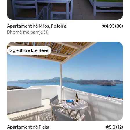
Apartament në Milos, Pollonia
Vlerësimi mes
4,93 (30)
Dhomë me pamje (1)
Zgjedhja e klientëve
Zgjedhja e klientëve
Apartament në Plaka
Vlerësimi me
5,0 (12)