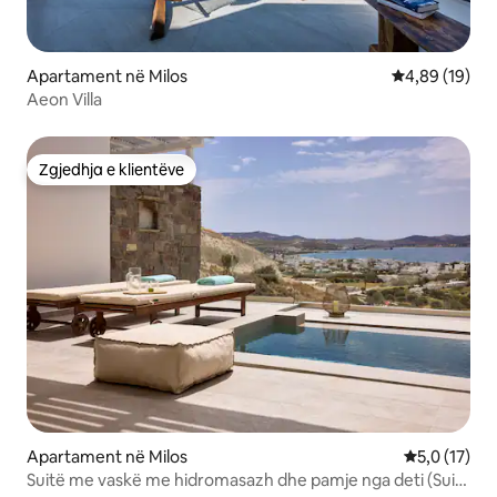
Apartament në Milos
Vlerësimi mes
4,89 (19)
Aeon Villa
Zgjedhja e klientëve
Zgjedhja e klientëve
Apartament në Milos
Vlerësimi me
5,0 (17)
Suitë me vaskë me hidromasazh dhe pamje nga deti (Suita