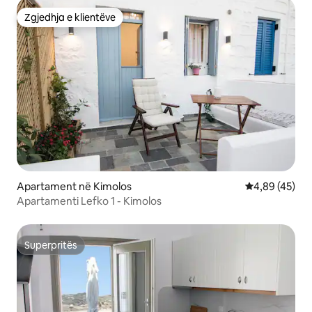
Zgjedhja e klientëve
Zgjedhja e klientëve
Apartament në Kimolos
Vlerësimi mes
4,89 (45)
Apartamenti Lefko 1 - Kimolos
Superpritës
Superpritës