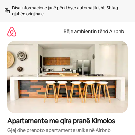
Kalo
Disa informacione janë përkthyer automatikisht. 
Shfaq 
te
gjuhën origjinale
përmbajtja
Bëje ambientin tënd Airbnb
Apartamente me qira pranë Kimolos
Gjej dhe prenoto apartamente unike në Airbnb