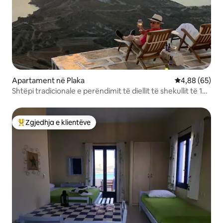
Apartament në Plaka
Vlerësimi mes
4,88 (65)
Shtëpi tradicionale e perëndimit të diellit të shekullit të 18-
të
Zgjedhja e klientëve
Më të mirat e zgjedhjeve të klientëve