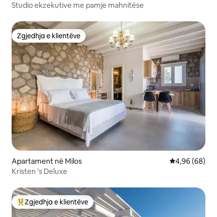
Studio ekzekutive me pamje mahnitëse
Zgjedhja e klientëve
Zgjedhja e klientëve
Apartament në Milos
Vlerësimi mes
4,96 (68)
Kristen 's Deluxe
Zgjedhja e klientëve
Më të mirat e zgjedhjeve të klientëve