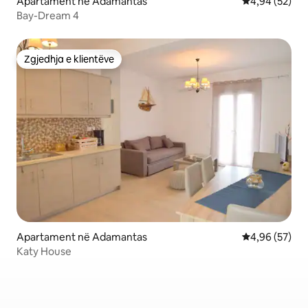
Apartament në Adamantas
Vlerësimi mes
4,94 (52)
Bay-Dream 4
Zgjedhja e klientëve
Zgjedhja e klientëve
Apartament në Adamantas
Vlerësimi mes
4,96 (57)
Katy House