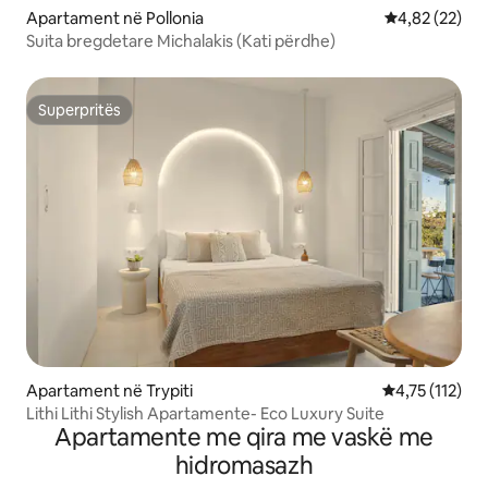
Apartament në Pollonia
Vlerësimi mes
4,82 (22)
Suita bregdetare Michalakis (Kati përdhe)
Superpritës
Superpritës
Apartament në Trypiti
Vlerësimi mesa
4,75 (112)
Lithi Lithi Stylish Apartamente- Eco Luxury Suite
Apartamente me qira me vaskë me
hidromasazh