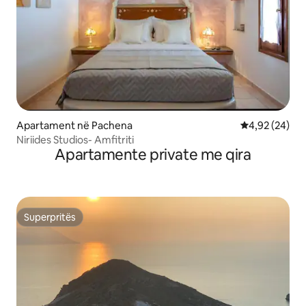
Apartament në Pachena
Vlerësimi mes
4,92 (24)
Niriides Studios- Amfitriti
Apartamente private me qira
Superpritës
Superpritës