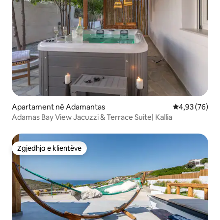
Apartament në Adamantas
Vlerësimi mes
4,93 (76)
Adamas Bay View Jacuzzi & Terrace Suite| Kallia
Zgjedhja e klientëve
Zgjedhja e klientëve