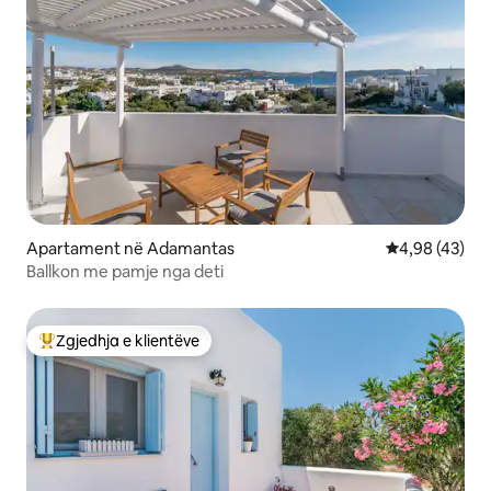
Apartament në Adamantas
Vlerësimi mes
4,98 (43)
Ballkon me pamje nga deti
Zgjedhja e klientëve
Më të mirat e zgjedhjeve të klientëve