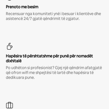
Prenoto me besim
Recensuar nga komuniteti ynë i besuar i klientëve dhe
asistencë 24/7 gjatë qëndrimit të zgjatur.
Hapësira të përshtatshme për punë për nomadët
dixhitalë
Po udhëton si profesionist? Gjej një qëndrim afatgjatë
që ofron wifi me shpejtësi të lartë dhe hapësira të
dedikuara pune.