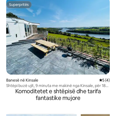
Superpritës
Superpritës
Banesë në Kinsale
Vlerësimi
5 (4)
Shtëpi buzë ujit, 9 minuta me makinë nga Kinsale, për 18
Komoditetet e shtëpisë dhe tarifa
persona
fantastike mujore