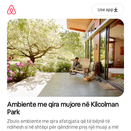
Kalo
te
Use app
përmbajtja
Ambiente me qira mujore në Kilcolman
Park
Zbulo ambiente me qira afatgjata që të bëjnë të
ndihesh si në shtëpi për qëndrime prej një muaji a më