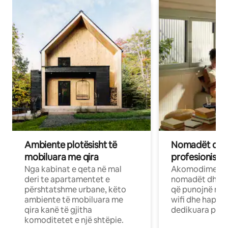
Ambiente plotësisht të
Nomadët dixh
mobiluara me qira
profesionistët
Nga kabinat e qeta në mal
Akomodime të 
deri te apartamentet e
nomadët dhe pr
përshtatshme urbane, këto
që punojnë në 
ambiente të mobiluara me
wifi dhe hapësi
qira kanë të gjitha
dedikuara pune
komoditetet e një shtëpie.