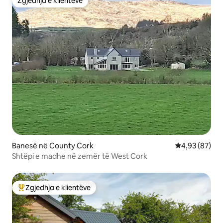
Zgjedhja e klientëve
Zgjedhja e klientëve
Banesë në County Cork
Vlerësimi mes
4,93 (87)
Shtëpi e madhe në zemër të West Cork
Zgjedhja e klientëve
Më të mirat e zgjedhjeve të klientëve