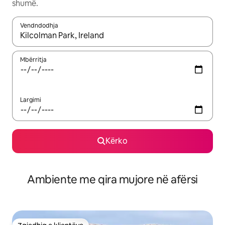
shumë.
Vendndodhja
Kur rezultatet të jenë të disponueshme, lëviz me butonat e shig
Mbërritja
Largimi
Kërko
Ambiente me qira mujore në afërsi