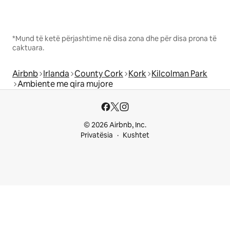
*Mund të ketë përjashtime në disa zona dhe për disa prona të
caktuara.
Airbnb
Irlanda
County Cork
Kork
Kilcolman Park
Ambiente me qira mujore
© 2026 Airbnb, Inc.
Privatësia
Kushtet