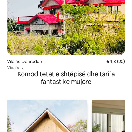
Vilë në Dehradun
Vlerësimi me
4,8 (20)
Viva Villa
Komoditetet e shtëpisë dhe tarifa
fantastike mujore