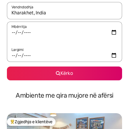
Vendndodhja
Kur rezultatet të jenë të disponueshme, lëviz me butonat e shig
Mbërritja
Largimi
Kërko
Ambiente me qira mujore në afërsi
Zgjedhja e klientëve
Më të mirat e zgjedhjeve të klientëve