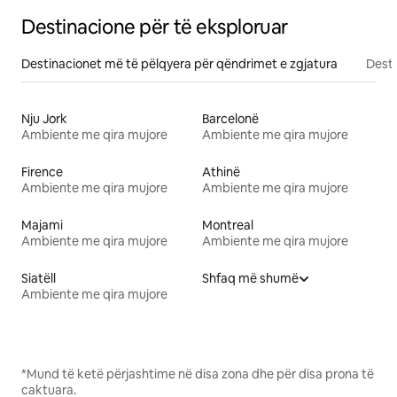
Destinacione për të eksploruar
Destinacionet më të pëlqyera për qëndrimet e zgjatura
Desti
Nju Jork
Barcelonë
Ambiente me qira mujore
Ambiente me qira mujore
Firence
Athinë
Ambiente me qira mujore
Ambiente me qira mujore
Majami
Montreal
Ambiente me qira mujore
Ambiente me qira mujore
Siatëll
Shfaq më shumë
Ambiente me qira mujore
*Mund të ketë përjashtime në disa zona dhe për disa prona të
caktuara.