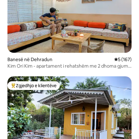
Banesë në Dehradun
Vlerësimi m
5 (167)
Kim Ori Kim - apartament i rehatshëm me 2 dhoma gjumi
dhe ballkon (ISBT 7 minuta)
Zgjedhja e klientëve
Më të mirat e zgjedhjeve të klientëve