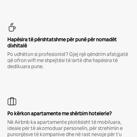
Hapësira të përshtatshme për punë për nomadët
dixhitalë
Po udhëton si profesionist? Gjej një qëndrim afatgjatë
që ofron wifi me shpejtësi të lartë dhe hapësira të
dedikuara pune.
Po kërkon apartamente me shërbim hotelerie?
Në Airbnb ka apartamente plotësisht të mobiluara,
ideale për të akomoduar personelin, për strehimin e
punonjësve të kompanive dhe në rast nevoje për t'u