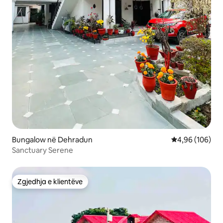
Bungalow në Dehradun
Vlerësimi mesa
4,96 (106)
Sanctuary Serene
Zgjedhja e klientëve
Zgjedhja e klientëve