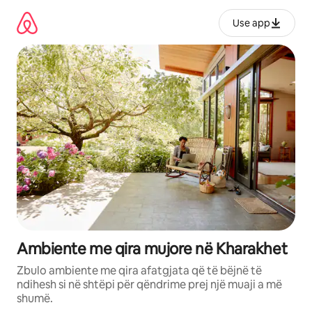
Kalo
te
Use app
përmbajtja
Ambiente me qira mujore në Kharakhet
Zbulo ambiente me qira afatgjata që të bëjnë të
ndihesh si në shtëpi për qëndrime prej një muaji a më
shumë.