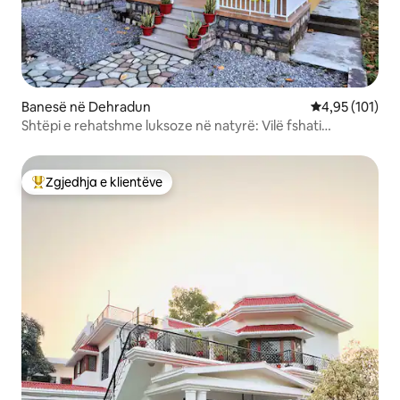
Banesë në Dehradun
Vlerësimi mesa
4,95 (101)
Shtëpi e rehatshme luksoze në natyrë: Vilë fshati
Devnishtha
Zgjedhja e klientëve
Më të mirat e zgjedhjeve të klientëve