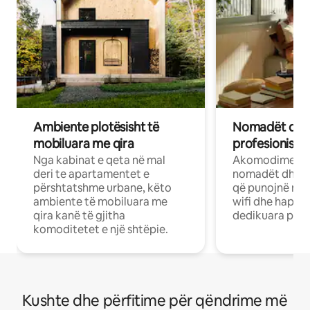
Ambiente plotësisht të
Nomadët dixh
mobiluara me qira
profesionistët
Nga kabinat e qeta në mal
Akomodime të 
deri te apartamentet e
nomadët dhe pr
përshtatshme urbane, këto
që punojnë në 
ambiente të mobiluara me
wifi dhe hapësi
qira kanë të gjitha
dedikuara pune
komoditetet e një shtëpie.
Kushte dhe përfitime për qëndrime më