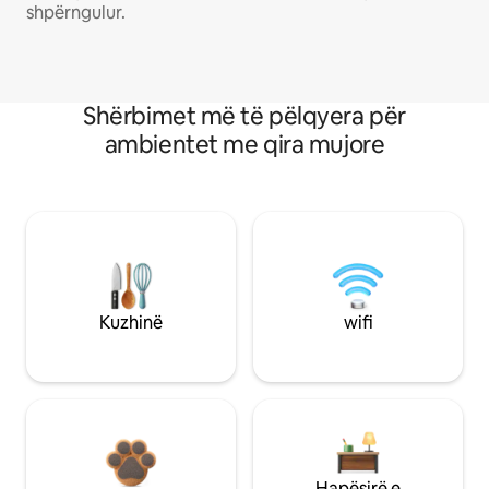
shpërngulur.
Shërbimet më të pëlqyera për
ambientet me qira mujore
Kuzhinë
wifi
Hapësirë e