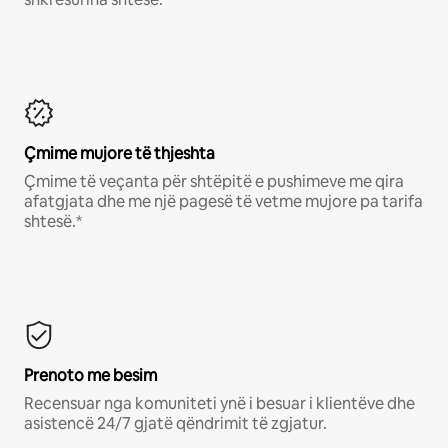
Çmime mujore të thjeshta
Çmime të veçanta për shtëpitë e pushimeve me qira
afatgjata dhe me një pagesë të vetme mujore pa tarifa
shtesë.*
Prenoto me besim
Recensuar nga komuniteti ynë i besuar i klientëve dhe
asistencë 24/7 gjatë qëndrimit të zgjatur.