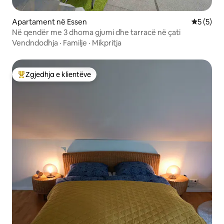
Apartament në Essen
Vlerësimi
5 (5)
Në qendër me 3 dhoma gjumi dhe tarracë në çati
Vendndodhja
·
Familje
·
Mikpritja
Zgjedhja e klientëve
Më të mirat e zgjedhjeve të klientëve