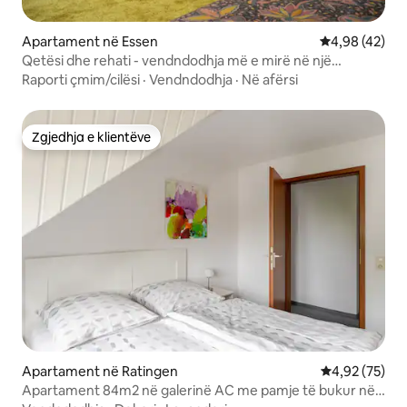
Apartament në Essen
Vlerësimi mes
4,98 (42)
Qetësi dhe rehati - vendndodhja më e mirë në një
apartament me një dhomë
Raporti çmim/cilësi
·
Vendndodhja
·
Në afërsi
Zgjedhja e klientëve
Zgjedhja e klientëve
Apartament në Ratingen
Vlerësimi mes
4,92 (75)
Apartament 84m2 në galerinë AC me pamje të bukur në