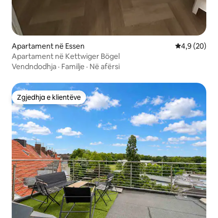
Apartament në Essen
Vlerësimi me
4,9 (20)
Apartament në Kettwiger Bögel
Vendndodhja
·
Familje
·
Në afërsi
Zgjedhja e klientëve
Zgjedhja e klientëve