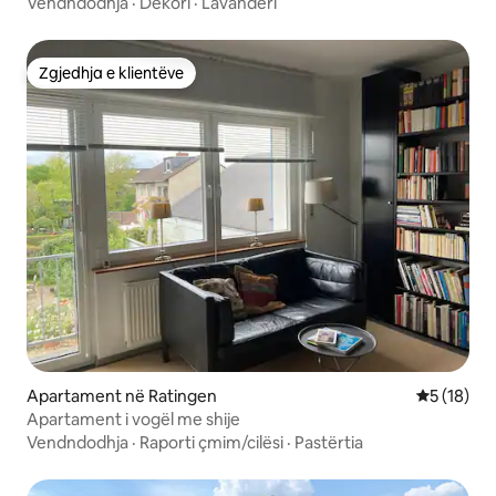
fshat
Vendndodhja
·
Dekori
·
Lavanderi
Zgjedhja e klientëve
Zgjedhja e klientëve
Apartament në Ratingen
Vlerësimi 
5 (18)
Apartament i vogël me shije
Vendndodhja
·
Raporti çmim/cilësi
·
Pastërtia