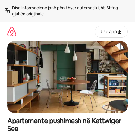
Kalo
Disa informacione janë përkthyer automatikisht. 
Shfaq 
te
gjuhën origjinale
përmbajtja
Use app
Apartamente pushimesh në Kettwiger
See