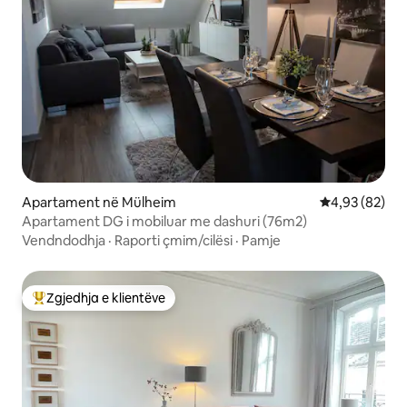
Apartament në Mülheim
Vlerësimi mes
4,93 (82)
Apartament DG i mobiluar me dashuri (76m2)
Vendndodhja
·
Raporti çmim/cilësi
·
Pamje
Zgjedhja e klientëve
Më të mirat e zgjedhjeve të klientëve