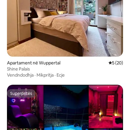
Apartament në Wuppertal
Vlerësimi 
5 (20)
Shine Palais
Vendndodhja
·
Mikpritja
·
Ecje
Superpritës
Superpritës