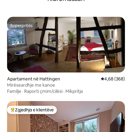
Superpritës
Superpritës
Apartament në Hattingen
Vlerësimi mesat
4,68 (368)
Mirëseardhje me kanoe
Familje
·
Raporti çmim/cilësi
·
Mikpritja
Zgjedhja e klientëve
Më të mirat e zgjedhjeve të klientëve