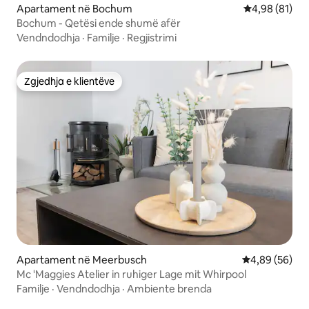
Apartament në Bochum
Vlerësimi mes
4,98 (81)
Bochum - Qetësi ende shumë afër
Vendndodhja
·
Familje
·
Regjistrimi
Zgjedhja e klientëve
Zgjedhja e klientëve
Apartament në Meerbusch
Vlerësimi mes
4,89 (56)
Mc 'Maggies Atelier in ruhiger Lage mit Whirpool
Familje
·
Vendndodhja
·
Ambiente brenda