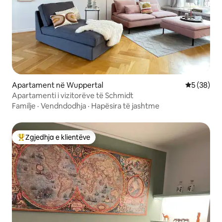
Apartament në Wuppertal
Vlerësimi 
5 (38)
Apartamenti i vizitorëve të Schmidt
Familje
·
Vendndodhja
·
Hapësira të jashtme
Zgjedhja e klientëve
Më të mirat e zgjedhjeve të klientëve