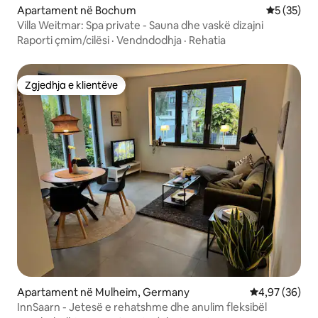
Apartament në Bochum
Vlerësimi 
5 (35)
Villa Weitmar: Spa private - Sauna dhe vaskë dizajni
Raporti çmim/cilësi
·
Vendndodhja
·
Rehatia
Zgjedhja e klientëve
Zgjedhja e klientëve
Apartament në Mulheim, Germany
Vlerësimi mes
4,97 (36)
InnSaarn - Jetesë e rehatshme dhe anulim fleksibël