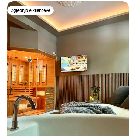
Zgjedhja e klientëve
Zgjedhja e klientëve