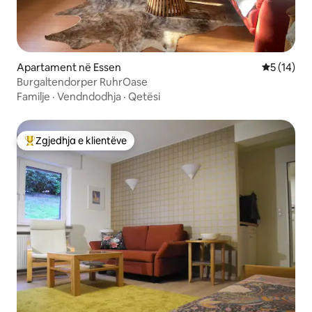
Apartament në Essen
Vlerësimi 
5 (14)
Burgaltendorper RuhrOase
Familje
·
Vendndodhja
·
Qetësi
Zgjedhja e klientëve
Më të mirat e zgjedhjeve të klientëve