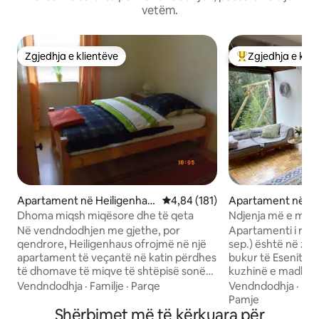
vetëm.
Zgjedhja e klientëve
Zgjedhja e klie
Zgjedhja e klientëve
Më të mirat e zgj
Apartament në Heiligenhau
Vlerësimi mesatar 4,84 nga 5, 1
4,84 (181)
Apartament në Es
s
Dhoma miqsh miqësore dhe të qeta
Ndjenja më e mirë
Werden/Own Ent
Në vendndodhjen me gjethe, por
Apartamenti i ri (
qendrore, Heiligenhaus ofrojmë në një
sep.) është në zem
apartament të veçantë në katin përdhes
bukur të Esenit: B
të dhomave të miqve të shtëpisë sonë
kuzhinë e madhe d
të përshtatshme për 1 maksimumi 4
ngrënieje dhe div
Vendndodhja
·
Familje
·
Parqe
Vendndodhja
·
Rap
persona. Ka 2 dhoma gjumi, një dhomë
konservator me die
Pamje
ngrënieje/ndenjjeje (TV, wifi) një
Shërbimet më të kërkuara për
Një dhomë gjumi e