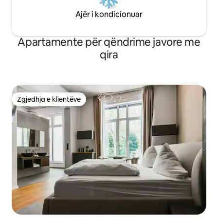
Ajër i kondicionuar
Apartamente për qëndrime javore me
qira
Zgjedhja e klientëve
Zgjedhja e klientëve