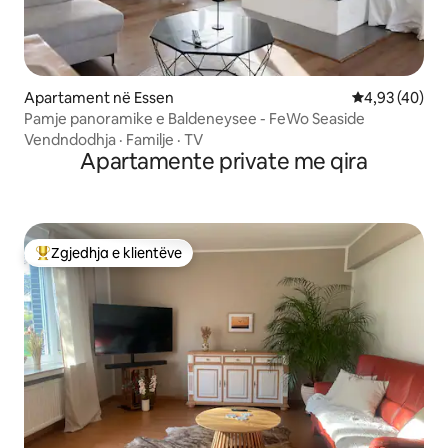
Apartament në Essen
Vlerësimi mes
4,93 (40)
Pamje panoramike e Baldeneysee - FeWo Seaside
Vendndodhja
·
Familje
·
TV
Apartamente private me qira
Zgjedhja e klientëve
Më të mirat e zgjedhjeve të klientëve