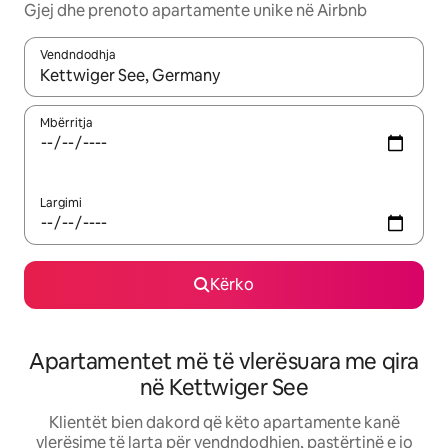
Gjej dhe prenoto apartamente unike në Airbnb
Vendndodhja
Kur rezultatet të jenë të disponueshme, lëviz me butonat e shig
Mbërritja
Largimi
Kërko
Apartamentet më të vlerësuara me qira
në Kettwiger See
Klientët bien dakord që këto apartamente kanë
vlerësime të larta për vendndodhjen, pastërtinë e jo