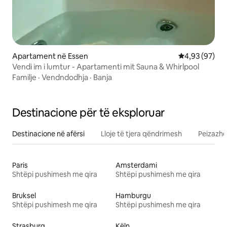
Apartament në Essen
Vlerësimi mes
4,93 (97)
Vendi im i lumtur - Apartamenti mit Sauna & Whirlpool
Familje
·
Vendndodhja
·
Banja
Destinacione për të eksploruar
Destinacione në afërsi
Lloje të tjera qëndrimesh
Peizazhe
Paris
Amsterdami
Shtëpi pushimesh me qira
Shtëpi pushimesh me qira
Bruksel
Hamburgu
Shtëpi pushimesh me qira
Shtëpi pushimesh me qira
Strasburg
Këln