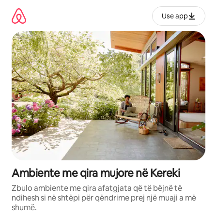
Kalo
te
Use app
përmbajtja
Ambiente me qira mujore në Kereki
Zbulo ambiente me qira afatgjata që të bëjnë të
ndihesh si në shtëpi për qëndrime prej një muaji a më
shumë.