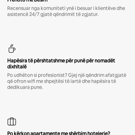
Recensuar nga komuniteti ynë i besuar i klientëve dhe
asistencë 24/7 gjatë qëndrimit të zgjatur.
Hapësira të përshtatshme për punë për nomadët
dixhitalë
Po udhëton si profesionist? Gjej një qëndrim afatgjatë
që ofron wifi me shpejtësi të lartë dhe hapësira të
dedikuara pune.
Po kërkon apartamente me shërbim hotelerie?