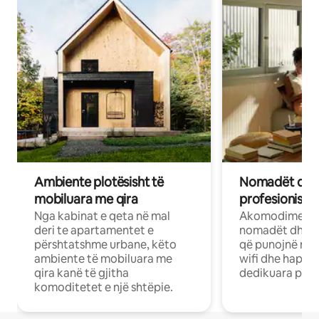
Ambiente plotësisht të
Nomadët dixh
mobiluara me qira
profesionistët
Nga kabinat e qeta në mal
Akomodime të 
deri te apartamentet e
nomadët dhe pr
përshtatshme urbane, këto
që punojnë në 
ambiente të mobiluara me
wifi dhe hapësi
qira kanë të gjitha
dedikuara pune
komoditetet e një shtëpie.