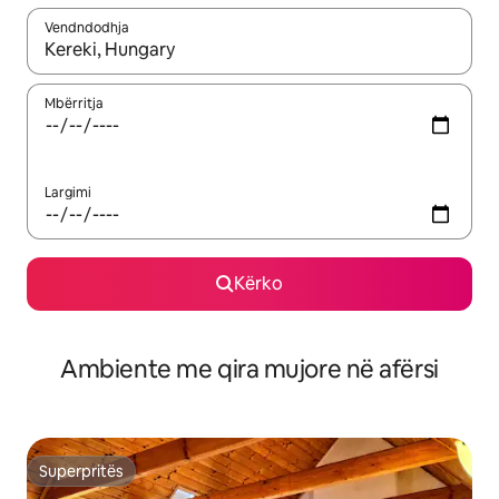
Vendndodhja
Kur rezultatet të jenë të disponueshme, lëviz me butonat e shig
Mbërritja
Largimi
Kërko
Ambiente me qira mujore në afërsi
Superpritës
Superpritës