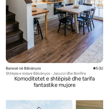
Banesë në Bálványos
Vlerësimi
5 (6)
Shtëpia e miqve Bálványos - Jacuzzi dhe Bonfire
Komoditetet e shtëpisë dhe tarifa
fantastike mujore