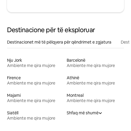
Destinacione për të eksploruar
Destinacionet më të pëlqyera për qëndrimet e zgjatura
Desti
Nju Jork
Barcelonë
Ambiente me qira mujore
Ambiente me qira mujore
Firence
Athinë
Ambiente me qira mujore
Ambiente me qira mujore
Majami
Montreal
Ambiente me qira mujore
Ambiente me qira mujore
Siatëll
Shfaq më shumë
Ambiente me qira mujore