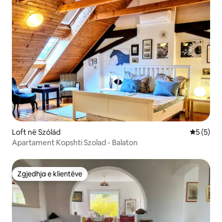
Loft në Szólád
Vlerësimi
5 (5)
Apartament Kopshti Szolad - Balaton
Zgjedhja e klientëve
Zgjedhja e klientëve