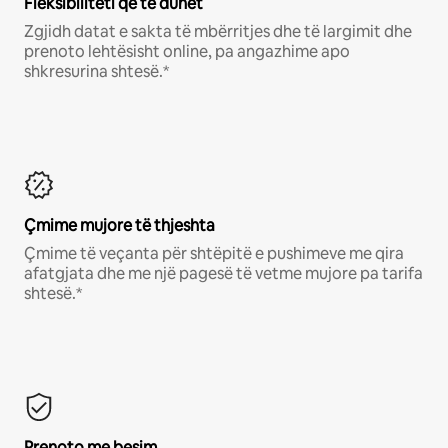
Fleksibiliteti që të duhet
Zgjidh datat e sakta të mbërritjes dhe të largimit dhe
prenoto lehtësisht online, pa angazhime apo
shkresurina shtesë.*
Çmime mujore të thjeshta
Çmime të veçanta për shtëpitë e pushimeve me qira
afatgjata dhe me një pagesë të vetme mujore pa tarifa
shtesë.*
Prenoto me besim