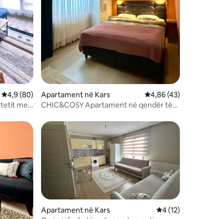
Vlerësimi mesatar 4,9 nga 5, 80 vlerësime
4,9 (80)
Apartament në Kars
Vlerësimi mesatar 4,8
4,86 (43)
ytetit me
CHIC&COSY Apartament në qendër të
qytetit-Masalpark 1
Apartament në Kars
Vlerësimi mesatar 
4 (12)