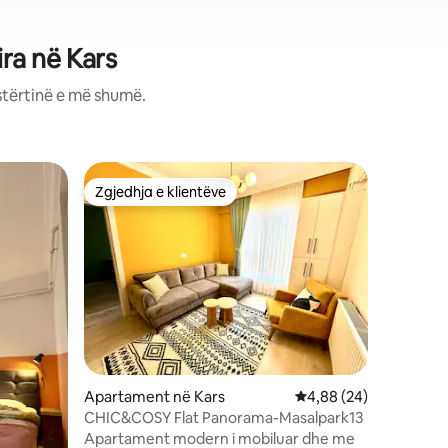
ra në Kars
stërtinë e më shumë.
Zgjedhja e klientëve
Zgjedhja e klientëve
Apartament në Kars
Vlerësimi mesatar 4,8
4,88 (24)
Apartame
CHIC&COSY Flat Panorama-Masalpark13
CHIC&COS
Apartament modern i mobiluar dhe me
Apartame