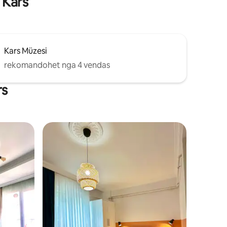
 Kars
Kars Müzesi
rekomandohet nga 4 vendas
rs