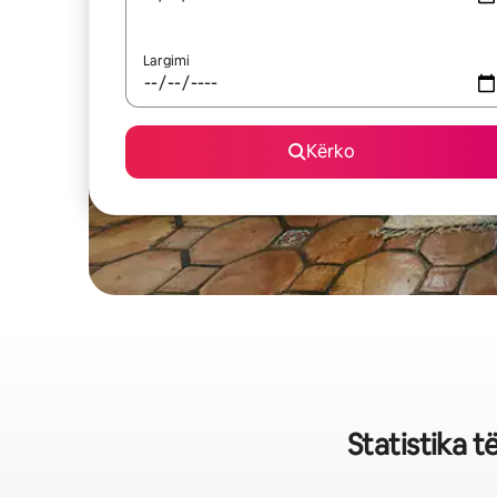
Largimi
Kërko
Statistika t