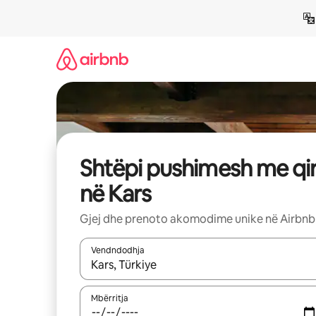
Kalo
te
përmbajtja
Shtëpi pushimesh me qi
në Kars
Gjej dhe prenoto akomodime unike në Airbnb
Vendndodhja
Kur rezultatet të jenë të disponueshme, lëviz me 
Mbërritja