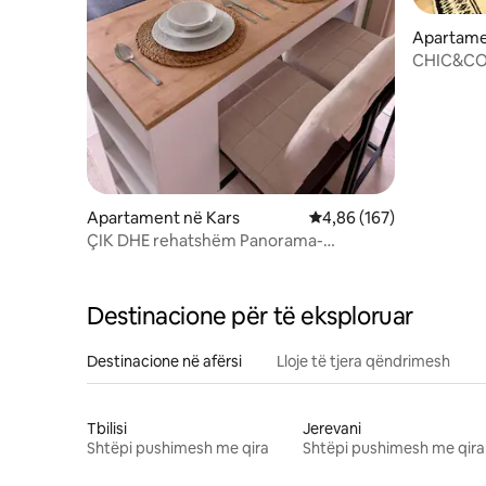
Apartame
CHIC&COS
Apartament në Kars
Vlerësimi mesatar 4,86 
4,86 (167)
ÇIK DHE rehatshëm Panorama-
Masalpark1❄️⛄️🚂❤️
Destinacione për të eksploruar
Destinacione në afërsi
Lloje të tjera qëndrimesh
Tbilisi
Jerevani
Shtëpi pushimesh me qira
Shtëpi pushimesh me qira