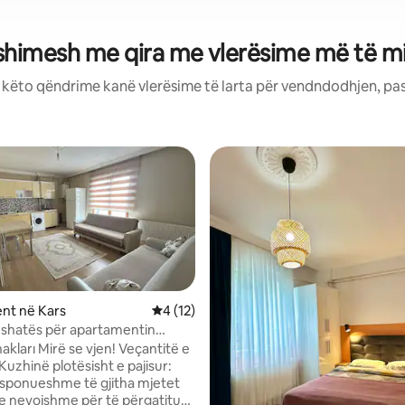
shimesh me qira me vlerësime më të mi
: këto qëndrime kanë vlerësime të larta për vendndodhjen, pa
nt në Kars
Vlerësimi mesatar 4 nga 5, 12 vlerësime
4 (12)
ushatës për apartamentin
1 në qendër të Karsit
jen! Veçantitë e
 nga 5, 46 vlerësime
isponueshme të gjitha mjetet
e nevojshme për të përgatitur