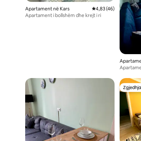
Apartament në Kars
Vlerësimi mesatar 4,83
4,83 (46)
Apartament i bollshëm dhe krejt i ri
Apartame
Kars
Apartame
të qytetit
Zgjedhja
Zgjedhja