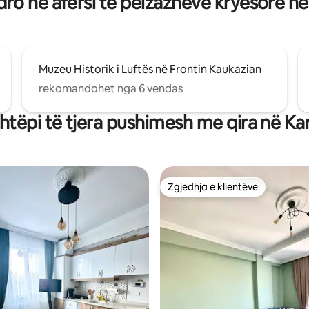
ro në afërsi të peizazheve kryesore në
Muzeu Historik i Luftës në Frontin Kaukazian
rekomandohet nga 6 vendas
htëpi të tjera pushimesh me qira në Ka
Zgjedhja e klientëve
Zgjedhja e klientëve