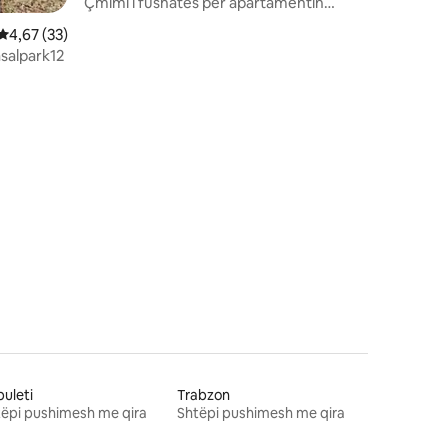
Çmimi i fushatës për apartamentin
luksoz 2+1 në qendër të Karsit
Vlerësimi mesatar 4,67 nga 5, 33 vlerësime
4,67 (33)
salpark12
uleti
Trabzon
ëpi pushimesh me qira
Shtëpi pushimesh me qira