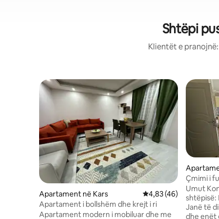
Shtëpi pu
Klientët e pranojnë
Apartame
Çmimi i f
luksoz 2+
Umut Konakları Mirë se v
Apartament në Kars
Vlerësimi mesatar 4,83
4,83 (46)
shtëpisë: Kuzhinë plotësisht e pajisur:
Apartament i bollshëm dhe krejt i ri
Janë të d
Apartament modern i mobiluar dhe me
dhe enët 