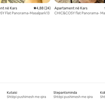
nt në Kars
Vlerësimi mesatar 4,88 nga 5, 24 vlerësime
4,88 (24)
Apartament në Kars
Y Flat Panorama-Masalpark13
CHIC&COSY flat Panorama- Ma
nga 5, 167 vlerësime
Kutaisi
Stepantsminda
Kob
Shtëpi pushimesh me qira
Shtëpi pushimesh me qira
Sht