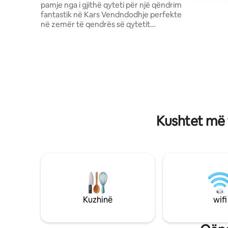
pamje nga i gjithë qyteti për një qëndrim
vaktet. Sh
fantastik në Kars Vendndodhje perfekte
Banjë mod
në zemër të qendrës së qytetit
pastër dhe higjien
Gjithmonë e sigurt dhe e qetë Afër
mobiluar, 
supermarketeve dhe transportit publik -
hekuri, ë
stacioni i trenit është në distancë ecjeje (
Informaci
750 metra e 10 minuta më këmbë) dhe
Kars/Qend
aeroporti është 7,9 km larg dhe 13 minuta
nga pazari
me makinë. -të ofrosh shëtitje të
tregje dhe
përditshme përgjegjëse (Ani, Liqeni
Çıldır, Pallati Ishak Pasha, Kështjella e
Djallit etj.) -përfekt i madh për 6 vizitorë
Kushtet më 
Kuzhinë
wifi