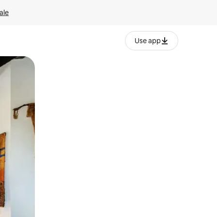
ale
Use app
ëvizur ekranin.