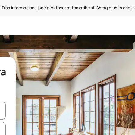
Disa informacione janë përkthyer automatikisht. 
Shfaq gjuhën origjin
ra
butonat e shigjetave lart e poshtë ose eksploro duke prekur ose duke l