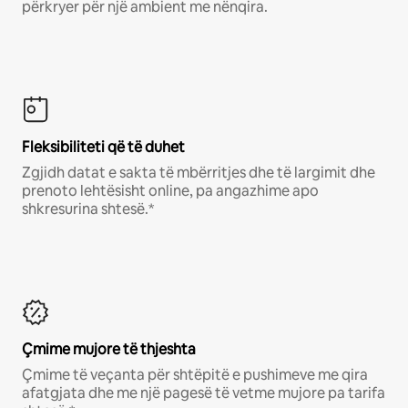
përkryer për një ambient me nënqira.
Fleksibiliteti që të duhet
Zgjidh datat e sakta të mbërritjes dhe të largimit dhe
prenoto lehtësisht online, pa angazhime apo
shkresurina shtesë.*
Çmime mujore të thjeshta
Çmime të veçanta për shtëpitë e pushimeve me qira
afatgjata dhe me një pagesë të vetme mujore pa tarifa