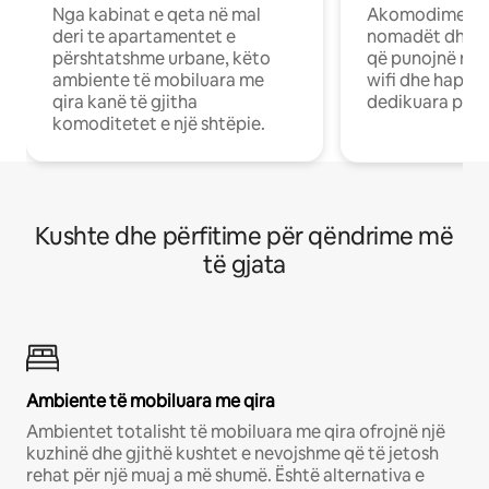
Nga kabinat e qeta në mal
Akomodime të 
deri te apartamentet e
nomadët dhe pr
përshtatshme urbane, këto
që punojnë në 
ambiente të mobiluara me
wifi dhe hapësi
qira kanë të gjitha
dedikuara pune
komoditetet e një shtëpie.
Kushte dhe përfitime për qëndrime më
të gjata
Ambiente të mobiluara me qira
Ambientet totalisht të mobiluara me qira ofrojnë një
kuzhinë dhe gjithë kushtet e nevojshme që të jetosh
rehat për një muaj a më shumë. Është alternativa e