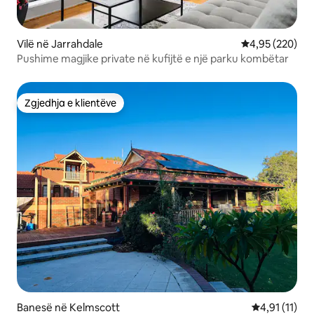
Vilë në Jarrahdale
Vlerësimi mesa
4,95 (220)
Pushime magjike private në kufijtë e një parku kombëtar
Zgjedhja e klientëve
Zgjedhja e klientëve
Banesë në Kelmscott
Vlerësimi mes
4,91 (11)