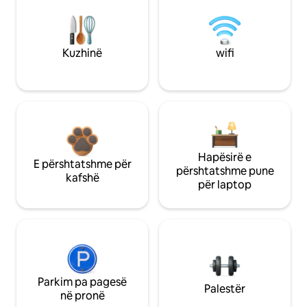
Kuzhinë
wifi
Hapësirë e
E përshtatshme për
përshtatshme pune
kafshë
për laptop
Parkim pa pagesë
Palestër
në pronë