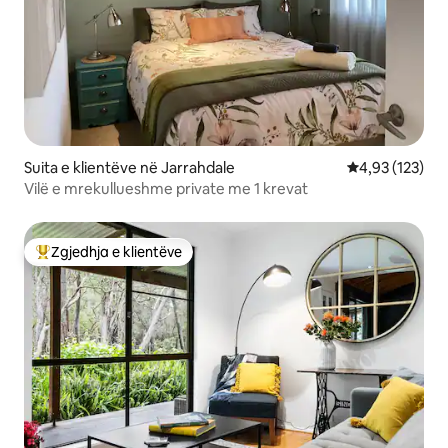
Suita e klientëve në Jarrahdale
Vlerësimi mesa
4,93 (123)
Vilë e mrekullueshme private me 1 krevat
Zgjedhja e klientëve
Më të mirat e zgjedhjeve të klientëve