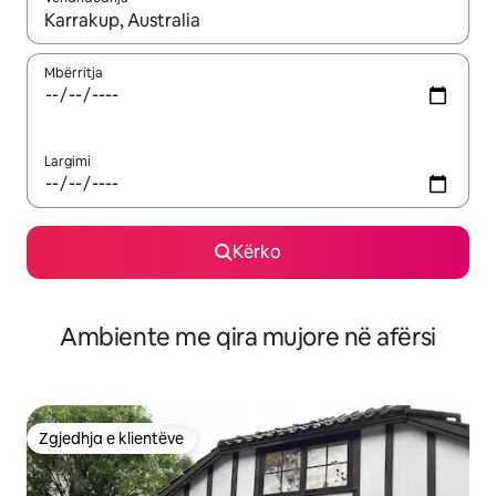
Kur rezultatet të jenë të disponueshme, lëviz me butonat e shig
Mbërritja
Largimi
Kërko
Ambiente me qira mujore në afërsi
Zgjedhja e klientëve
Zgjedhja e klientëve