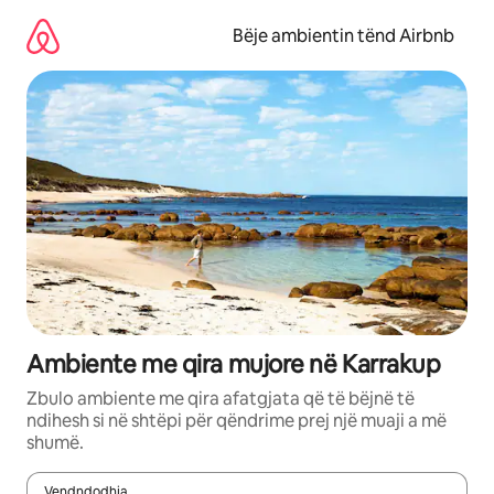
Kalo
te
Bëje ambientin tënd Airbnb
përmbajtja
Ambiente me qira mujore në Karrakup
Zbulo ambiente me qira afatgjata që të bëjnë të
ndihesh si në shtëpi për qëndrime prej një muaji a më
shumë.
Vendndodhja