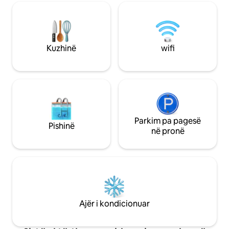
ofrojmë gjithashtu
thelluar, tipike për një shtëpi të vjetër
peskatarianë dhe vegj
kominka. Mund të përjetosh mënyrën
kuzhinës ndahet m
tradicionale të jetesës japoneze, si p.sh.
pronës është për 
të shijosh një gjellë të nxehtë rreth irorit
ekskluziv dhe mun
(vatrës tradicionale) ose të pjekësh mish
Kuzhinë
wifi
tënde lirisht, siku
në hell. *Të lutemi të sjellësh enët e tua
gjithë pronën. Një hapësirë e gjerë prej
të gatimit, si përbërësit dhe hellat.
230 ㎡ mund të ak
Bujtina ndodhet në një fshat të qetë të
persona.E përkrye
quajtur Kobusa, e vendosur në malet e
familjare ose në g
qytetit Misasaki, në prefekturën
qasje të mirë në v
Okayama. Në afërsi ndodhet fshati
parë lulet e qershi
Nishi-Awakura, i cili po tërheq
Yoshino dhe vendi
Parkim pa pagesë
vëmendjen si një fshat i përqendruar në
Pishinë
Botërore, Tempulli K
në pronë
rigjallërimin dhe rivendosjen rajonale,
siguruar që të kes
dhe zona karakterizohet nga një peizazh
rehatshëm, duke r
i pasur natyror me “satoyama” (zona të
trarët historikë d
pyllëzuara midis fushave të kultivuara).
tjegulla.Qetësia e
Shijo një kohë çlodhëse larg zhurmës
që ndriçon natën.
dhe rrëmujës së qytetit, i rrethuar nga
rutinën tënde të pë
natyra dhe ngrohtësia e punuar me
rekomandojmë të 
dorë.
Ajër i kondicionuar
shkak të mjedisit 
tren, mund të org
marrjeje dhe dërgi