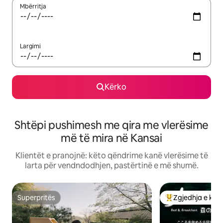
Mbërritja
Largimi
Kërko
Shtëpi pushimesh me qira me vlerësime
më të mira në Kansai
Klientët e pranojnë: këto qëndrime kanë vlerësime të
larta për vendndodhjen, pastërtinë e më shumë.
Superpritës
Zgjedhja e klie
Superpritës
Më të mirat e zgj