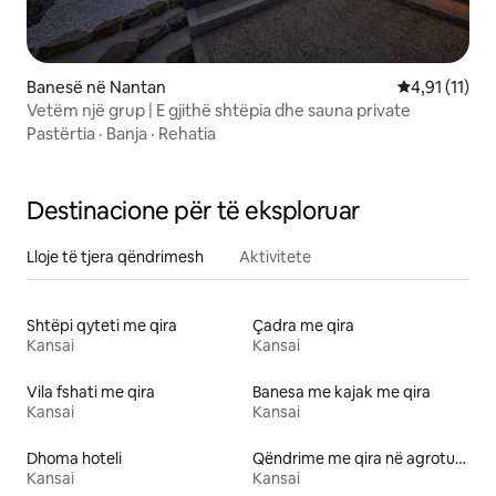
Banesë në Nantan
Vlerësimi mes
4,91 (11)
Vetëm një grup | E gjithë shtëpia dhe sauna private
Pastërtia
·
Banja
·
Rehatia
Destinacione për të eksploruar
Lloje të tjera qëndrimesh
Aktivitete
Shtëpi qyteti me qira
Çadra me qira
Kansai
Kansai
Vila fshati me qira
Banesa me kajak me qira
Kansai
Kansai
Dhoma hoteli
Qëndrime me qira në agroturizme
Kansai
Kansai