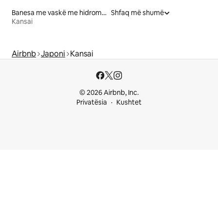
Banesa me vaskë me hidromasazh me qira
Shfaq më shumë
Kansai
Airbnb
Japoni
Kansai
© 2026 Airbnb, Inc.
Privatësia
Kushtet