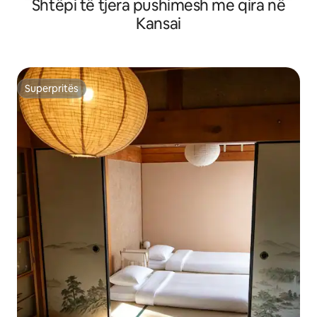
Shtëpi të tjera pushimesh me qira në
afërt, nëse dëshiron.) Shijo një 
Kansai
çlodhës larg zhur
qytetit.
Superpritës
Superpritës