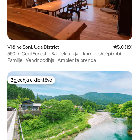
Vilë në Soni, Uda District
Vlerësimi me
5,0 (19)
550 m Cool Forest｜Barbekju, zjarr kampi, shtëpi mbi
pemë
Familje
·
Vendndodhja
·
Ambiente brenda
Zgjedhja e klientëve
Zgjedhja e klientëve