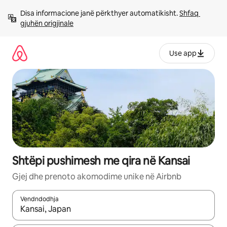
Kalo
Disa informacione janë përkthyer automatikisht. 
Shfaq 
te
gjuhën origjinale
përmbajtja
Use app
Shtëpi pushimesh me qira në Kansai
Gjej dhe prenoto akomodime unike në Airbnb
Vendndodhja
Kur rezultatet të jenë të disponueshme, lëviz me butonat e shig