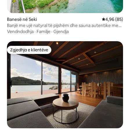
Banesë në Seki
Vlerësimi mes
4,96 (85)
Banjë me ujë natyral të pijshëm dhe sauna autentike me
aromë të drurit të hinokit | SUP falas | Vilë private | Deri në
Vendndodhja
·
Familje
·
Gjendja
8 persona | BBQ me çati dhe furrë pice
Zgjedhja e klientëve
Zgjedhja e klientëve