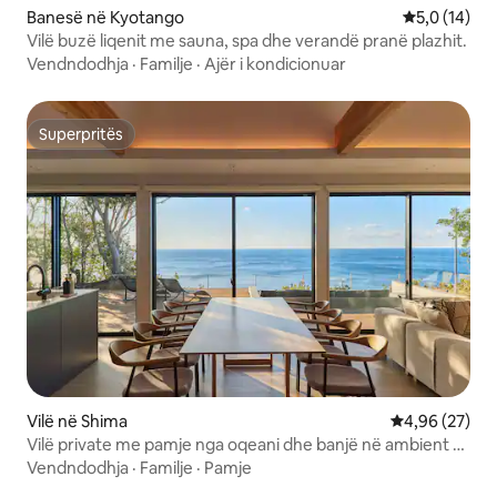
Banesë në Kyotango
Vlerësimi me
5,0 (14)
Vilë buzë liqenit me sauna, spa dhe verandë pranë plazhit.
Vendndodhja
·
Familje
·
Ajër i kondicionuar
Superpritës
Superpritës
Vilë në Shima
Vlerësimi mes
4,96 (27)
Vilë private me pamje nga oqeani dhe banjë në ambient të
hapur
Vendndodhja
·
Familje
·
Pamje