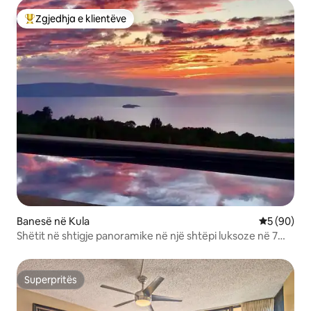
Zgjedhja e klientëve
Më të mirat e zgjedhjeve të klientëve
Banesë në Kula
Vlerësimi 
5 (90)
Shëtit në shtigje panoramike në një shtëpi luksoze në 7
hektarë
Superpritës
Superpritës