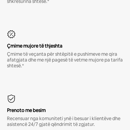
shkresurina shtesë.*
Çmime mujore të thjeshta
Çmime të veçanta për shtëpitë e pushimeve me qira
afatgjata dhe me një pagesë të vetme mujore pa tarifa
shtesë.*
Prenoto me besim
Recensuar nga komuniteti ynë i besuar i klientëve dhe
asistencë 24/7 gjatë qëndrimit të zgjatur.