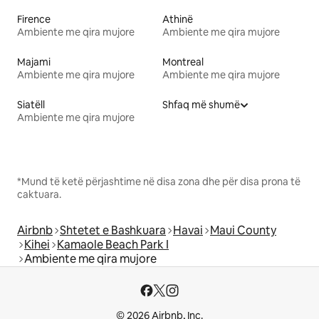
Firence
Athinë
Ambiente me qira mujore
Ambiente me qira mujore
Majami
Montreal
Ambiente me qira mujore
Ambiente me qira mujore
Siatëll
Shfaq më shumë
Ambiente me qira mujore
*Mund të ketë përjashtime në disa zona dhe për disa prona të
caktuara.
Airbnb
Shtetet e Bashkuara
Havai
Maui County
Kihei
Kamaole Beach Park I
Ambiente me qira mujore
© 2026 Airbnb, Inc.