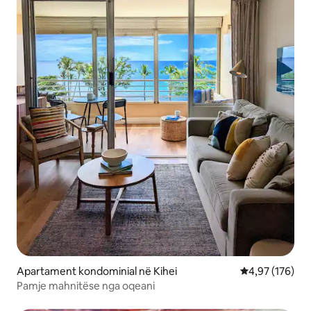
Apartament kondominial në Kihei
Vlerësimi mesa
4,97 (176)
Pamje mahnitëse nga oqeani