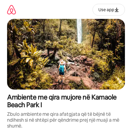
Kalo
te
Use app
përmbajtja
Ambiente me qira mujore në Kamaole
Beach Park I
Zbulo ambiente me qira afatgjata që të bëjnë të
ndihesh si në shtëpi për qëndrime prej një muaji a më
shumë.