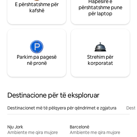
Hapësirë e
E përshtatshme për
përshtatshme pune
kafshë
për laptop
Parkim pa pagesë
Strehim për
në pronë
korporatat
Destinacione për të eksploruar
Destinacionet më të pëlqyera për qëndrimet e zgjatura
Desti
Nju Jork
Barcelonë
Ambiente me qira mujore
Ambiente me qira mujore