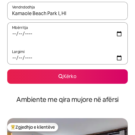
Vendndodhja
Kur rezultatet të jenë të disponueshme, lëviz me butonat e shig
Mbërritja
Largimi
Kërko
Ambiente me qira mujore në afërsi
Zgjedhja e klientëve
Më të mirat e zgjedhjeve të klientëve