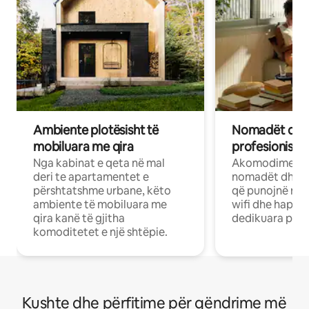
Ambiente plotësisht të
Nomadët dixh
mobiluara me qira
profesionistët
Nga kabinat e qeta në mal
Akomodime të 
deri te apartamentet e
nomadët dhe pr
përshtatshme urbane, këto
që punojnë në 
ambiente të mobiluara me
wifi dhe hapësi
qira kanë të gjitha
dedikuara pune
komoditetet e një shtëpie.
Kushte dhe përfitime për qëndrime më