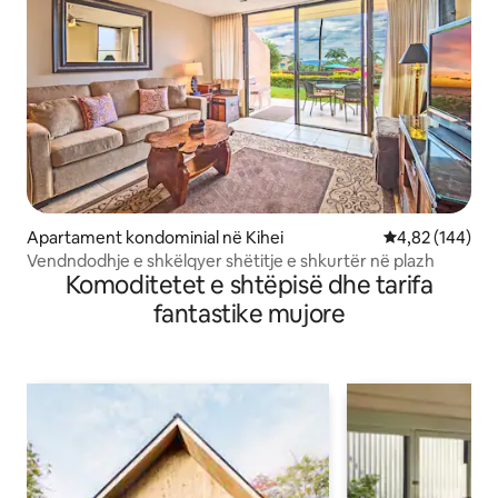
Apartament kondominial në Kihei
Vlerësimi mesa
4,82 (144)
Vendndodhje e shkëlqyer shëtitje e shkurtër në plazh
Komoditetet e shtëpisë dhe tarifa
fantastike mujore