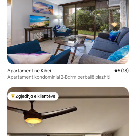
Apartament në Kihei
Vlerësimi 
5 (18)
Apartament kondominial 2-Bdrm përballë plazhit!
Zgjedhja e klientëve
Më të mirat e zgjedhjeve të klientëve