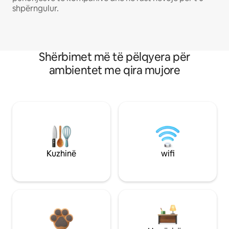
shpërngulur.
Shërbimet më të pëlqyera për
ambientet me qira mujore
Kuzhinë
wifi