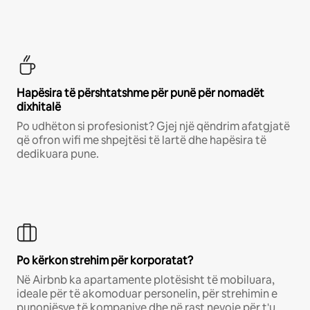
Hapësira të përshtatshme për punë për nomadët
dixhitalë
Po udhëton si profesionist? Gjej një qëndrim afatgjatë
që ofron wifi me shpejtësi të lartë dhe hapësira të
dedikuara pune.
Po kërkon strehim për korporatat?
Në Airbnb ka apartamente plotësisht të mobiluara,
ideale për të akomoduar personelin, për strehimin e
punonjësve të kompanive dhe në rast nevoje për t'u