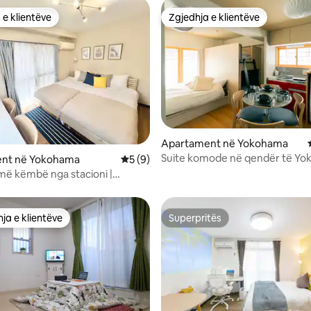
 e klientëve
Zgjedhja e klientëve
 e klientëve
Zgjedhja e klientëve
 nga 5, 30 vlerësime
Apartament në Yokohama
Suite komode në qendër të Y
nt në Yokohama
Vlerësimi mesatar 5 nga 5, 9 vlerësime
5 (9)
deri në 4 persona
më këmbë nga stacioni |
, Shibuya, Kamakura,
ai, Chinatown | Pikë referimi
min | Mund të përdoren 3
ja e klientëve
Superpritës
rat e zgjedhjeve të klientëve
Superpritës
| Qëndrim afatgjatë | Përvojë