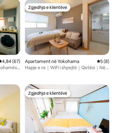
Zgjedhja e klientëve
Zgjedhja e klientëve
Vlerësimi mesatar 4,84 nga 5, 67 vlerësime
4,84 (67)
Apartament në Yokohama
Vlerësimi mesatar
5 (8)
okohamës
Hapje e re｜WiFi i shpejtë｜Qetësi｜Në
afërsi të Chinatown｜Motomachi
Zgjedhja e klientëve
Zgjedhja e klientëve