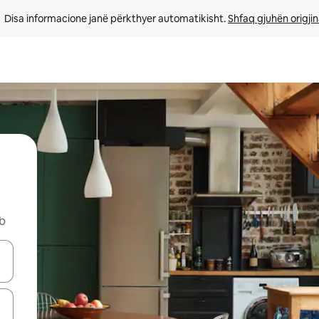
Disa informacione janë përkthyer automatikisht. 
Shfaq gjuhën origjin
nb
butonat e shigjetave lart e poshtë ose eksploro duke prekur ose duke l