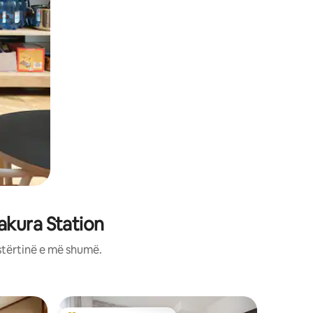
kura Station
stërtinë e më shumë.
Apartam