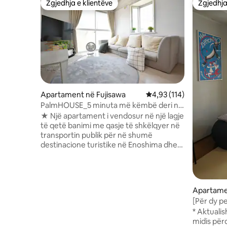
Zgjedhja e klientëve
Zgjedhja
Zgjedhja e klientëve
Zgjedhja
Apartament në Fujisawa
Vlerësimi mesatar 4,93 
4,93 (114)
PalmHOUSE_5 minuta më këmbë deri në
plazh, vizitë në Enoshima, me Wifi, deri
★ Një apartament i vendosur në një lagje
në 6 persona, mund të organizohet
të qetë banimi me qasje të shkëlqyer në
parkim
transportin publik për në shumë
destinacione turistike në Enoshima dhe
Kamakura.Katase Kaigan renditet
vazhdimisht në vendet e para në
sondazhet e vendeve më të
dëshirueshme për të jetuar. Pse të mos
Apartame
shijosh një pushim të jashtëzakonshëm
[Për dy p
duke përjetuar gjithashtu jetën e
parking]
* Aktuali
përditshme unike të një banese private
Yuigaham
midis për
me qira? ★[Shmang bllokimet e trafikut