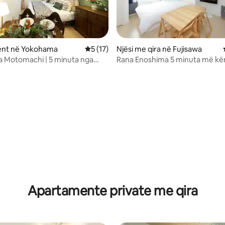
nt në Yokohama
Vlerësimi mesatar 5 nga 5, 17 vlerësime
5 (17)
Njësi me qira në Fujisawa
 Motomachi | 5 minuta nga
Rana Enoshima 5 minuta më k
 Në afërsi të Chinatown | STAY,
deti, 2 minuta më këmbë nga st
 fshehur me mobilje klasike |
apartament me 2 krevate dopi
time verore dhe udhëtime
ëmijë
 nga 5, 14 vlerësime
Apartamente private me qira