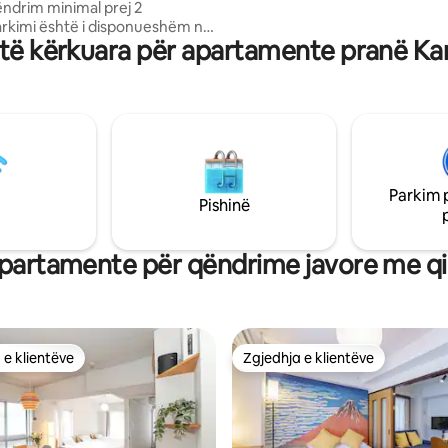
ëndrim minimal prej 2
rreptësisht të ndaluara brenda.
rkimi është i disponueshëm në
pastrim gjatë qëndrimit tënd. ·
të kërkuara për apartamente pranë Ka
rkohet rezervim
dëshiron pastrim shtesë për q
aprak) nga ora 9:00 e datës së
më të gjata, na kontakto (ka tar
it deri në orën 18:00 në datën e
shtesë). ・ Peshqirët ofrohen 
imit.Më njofto nëse dëshiron
e vizitorëve × numrin e netëve 
, tenxhere me oriz etj. Ne
net). Ka një lavatriçe në objekt,
një pjesë të kompleksit për
mund të lash rrobat sipas nevo
kështu që do të kesh qasje në
ka dëmtime të mobilieve ose pa
irë të veçantë banimi: vetëm
do t'i faturojmë ato veçmas. 
Parkim 
kallët e jashtme dhe korridorin
është rinovuar nga një aparta
Pishinë
) në ambientet e përbashkëta.
vintage dhe ka përfunduar me n
omë tatami + 4.5 dhomë tatami
moderne japoneze ku mund të
hina e apartamentit është e
"kryeqytetin e lashtë të Kamak
partamente për qëndrime javore me qi
otësisht me enë gatimi, enë,
Duke respektuar elementet tra
ë dhe nevoja të tjera për
japoneze, mund të relaksohesh
erje.Ne gjithashtu ofrojmë një
çlodhesh në një hapësirë që nd
r blerje, kështu që ju lutemi të
komoditetet moderne. Dizajni 
 shtëpi ushqime të shijshme
ngrohtësinë e tapeteve tatami 
 e klientëve
Zgjedhja e klientëve
 e klientëve
Zgjedhja e klientëve
rës të freskët nga Kamakura
është një hapësirë e veçantë 
joni rrjedhën relaksuese të
mendjen dhe ndihet nostalgjike
. Për ta shfrytëzuar sa më
Maksimumi 3 persona.
rimin në Kamakura, ku ka
nde për mëngjes, mund të