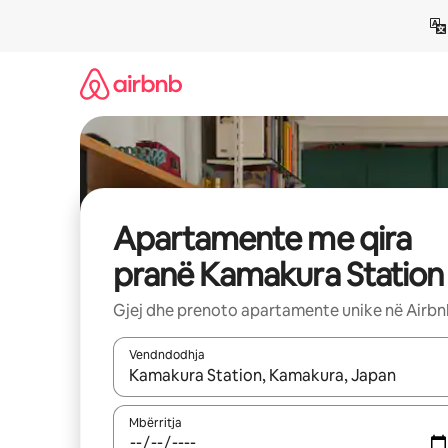
Kalo
te
përmbajtja
Apartamente me qira
pranë Kamakura Station
Gjej dhe prenoto apartamente unike në Airb
Vendndodhja
Kur rezultatet të jenë të disponueshme, lëviz me 
Mbërritja