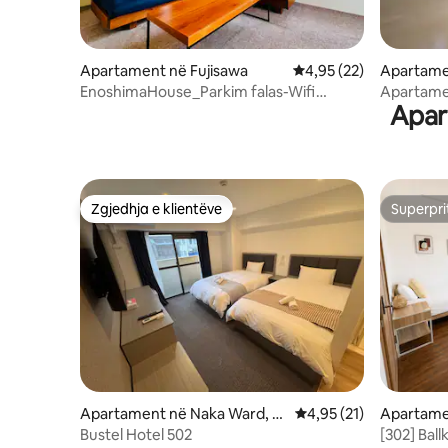
Apartament në Fujisawa
Vlerësimi mesatar 4,95
4,95 (22)
Apartame
u,Yokoha
EnoshimaHouse_Parkim falas-Wifi
Apartamen
Apar
falas_5 minuta larg plazhit
YOKOHAM
Zgjedhja e klientëve
Superpri
Zgjedhja e klientëve
Superpri
Apartament në Naka Ward, Y
Vlerësimi mesatar 4,95
4,95 (21)
Apartame
okohama
Bustel Hotel 502
[302] Ball