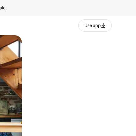
ale
Use app
ëvizur ekranin.