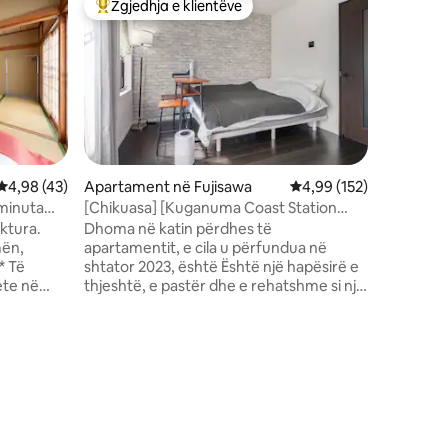
Zgjedhja e klientëve
Zgjedhja
Më të mirat e zgjedhjeve të klientëve
Zgjedhja
鎌倉駅も
3つの客
- Ky ambi
名様・仲
dhoma të
e dytë, t
ekskluzivisht 
tren nga 
qytet hist
Shonan ës
jashtëza
Vlerësimi mesatar 4,98 nga 5, 43 vlerësime
4,98 (43)
Apartament në Fujisawa
Vlerësimi mesatar 4,99
4,99 (152)
Shonanit
 minuta
[Chikuasa] [Kuganuma Coast Station
Apartame
ament
Chika - Sea Chika] Një bazë për vizitë
uktura.
Dhoma në katin përdhes të
Seigaiha
panoramike!Fantastike për të punuar në
mën,
apartamentit, e cila u përfundua në
stacioni Kamakura A
distancë!
* Të
shtator 2023, është Është një hapësirë e
rishtas ku
ete në
thjeshtë, e pastër dhe e rehatshme si një
pazakontë
nta: Ki
dhomë hoteli. E vendosur në një lagje të
persona.
e me
qetë banimi, mund të shijosh një qëndrim
banjë dhe
renda. ·
të qetë dhe relaksues. Qasje ★ 500 m
bazë të 
imi, të
nga stacioni Kugenumakaigan në linjën
tre brez
ëjnë
Odakyu, 7 minuta më këmbë ★ 8
pune. Tre studiot janë "blu", "det" dhe
mi të kesh
minuta më këmbë deri në det Ka shumë
"valë" -
sh
restorante të shijshme dhe në modë në
mblidhem
ët janë
afërsi, dhe supermarketet, dyqanet e
ndonjëhe