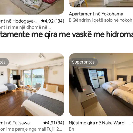
Apartament në Yokohama
B Qëndrim i qetë solo në Yokoh
 nga 5, 22 vlerësime
nt në Hodogaya-k
Vlerësimi mesatar 4,92 nga 5, 134 vlerësime
4,92 (134)
minuta më këmbë nga stacioni 
ma-shi
t i ri me një dhomë në
minuta me tren për në Yokoha
tamente me qira me vaskë me hidrom
A pranë KAMAKURA
Direkt nga Haneda | Kinema 100 
Punë në distancë
tës
Superpritës
tës
Superpritës
 nga 5, 21 vlerësime
nt në Fujisawa
Vlerësimi mesatar 4,91 nga 5, 34 vlerësime
4,91 (34)
Njësi me qira në Naka Ward, Y
okohama
koni me pamje nga mali Fuji | 2
Bh