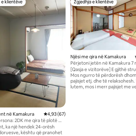
 e klientëve
Zgjedhja e klientëve
 e klientëve
Zgjedhja e klientëve
nga 5, 114 vlerësime
Njësi me qira në Kamakura
Përjetoni jetën në Kamakura 7
nga stacioni Kamakura, apart
[Qasja e vizitorëve] E gjithë str
familjar 1
Mos ngurro të përdorësh dho
pajisjet etj. dhe të relaksohesh. 
lutem, mos i merr pajisjet me v
shtëpi. Shënime të tjera të veça
parasysh sa më poshtë në lidhj
qëndrimin tënd. Mos pi duhan b
Për shkak se është një zonë ban
nt në Kamakura
Vlerësimi mesatar 4,93 nga 5, 67 vlerësime
4,93 (67)
lutem shmang aktivitetet që b
ersona: 2DK me qira të plotë me
zhurmë, siç janë festat. Të lute
 3 minuta më këmbë nga
sht, ka një hendek 24-orësh
parasysh fqinjët dhe të mos bë
a
doruesve, kështu që pranohet
zhurmë pas orës 22:00. · Këpuc