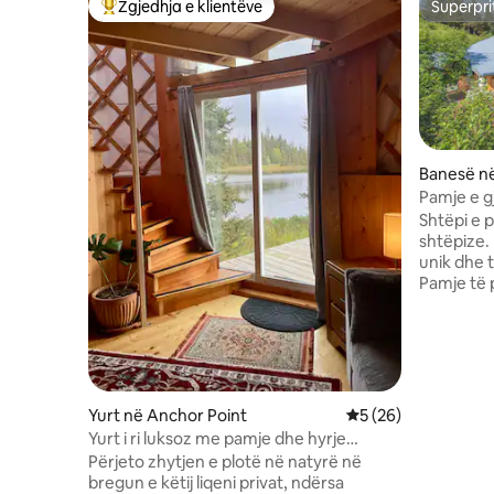
Zgjedhja e klientëve
Superpri
Më të mirat e zgjedhjeve të klientëve
Superpri
Banesë n
Pamje e g
personali
Shtëpi e p
shtëpize.
unik dhe 
Pamje të
akullnaja,
shqiponjat
varkat, a
ose nga r
brendshë
sipërm, d
Yurt në Anchor Point
Vlerësimi mesatar 5
5 (26)
me banjë 
Yurt i ri luksoz me pamje dhe hyrje
kryesore,
private në liqen
Përjeto zhytjen e plotë në natyrë në
për fëmij
bregun e këtij liqeni privat, ndërsa
katin e s