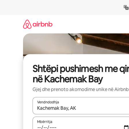
Kalo
te
përmbajtja
Shtëpi pushimesh me qi
në Kachemak Bay
Gjej dhe prenoto akomodime unike në Airbnb
Vendndodhja
Kur rezultatet të jenë të disponueshme, lëviz me 
Mbërritja