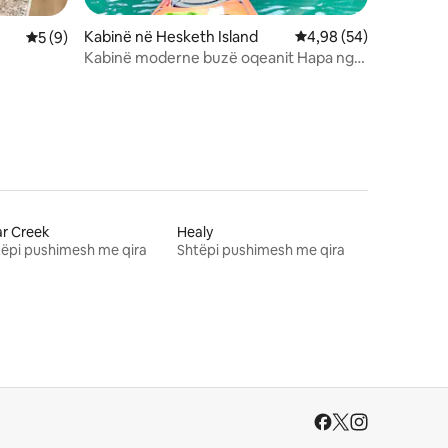
Kabinë në Hesketh Island
Vlerësimi mesatar 4,9
4,98 (54)
Vlerësimi mesatar 5 nga 5, 9 vlerësime
5 (9)
Kabinë moderne buzë oqeanit Hapa nga
plazhi
r Creek
Healy
ëpi pushimesh me qira
Shtëpi pushimesh me qira