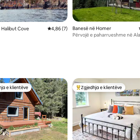
Banesë në Homer
 Halibut Cove
Vlerësimi mesatar 4,86 nga 5, 7 vlerësime
4,86 (7)
Përvojë e paharrueshme në Al
 nga 5, 40 vlerësime
ja e klientëve
Zgjedhja e klientëve
rat e zgjedhjeve të klientëve
Më të mirat e zgjedhjeve të kli