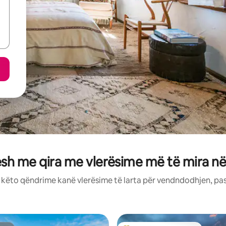
sh me qira me vlerësime më të mira 
: këto qëndrime kanë vlerësime të larta për vendndodhjen, pa