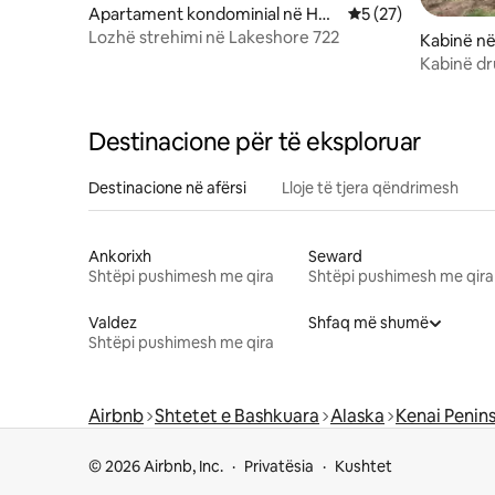
Apartament kondominial në Ho
Vlerësimi mesatar 5
5 (27)
mer
Lozhë strehimi në Lakeshore 722
Kabinë n
Kabinë d
Destinacione për të eksploruar
Destinacione në afërsi
Lloje të tjera qëndrimesh
Ankorixh
Seward
Shtëpi pushimesh me qira
Shtëpi pushimesh me qira
Valdez
Shfaq më shumë
Shtëpi pushimesh me qira
Airbnb
Shtetet e Bashkuara
Alaska
Kenai Penin
© 2026 Airbnb, Inc.
Privatësia
Kushtet