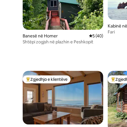
Kabinë në
Fari
Banesë në Homer
Vlerësimi mesatar 5
5 (40)
Shtëpi zogjsh në plazhin e Peshkopit
Zgjedhja e klientëve
Zgjedh
Më të mirat e zgjedhjeve të klientëve
Më të mi