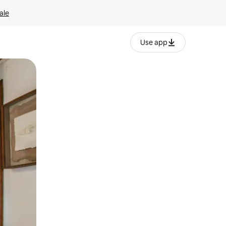
ale
Use app
ëvizur ekranin.