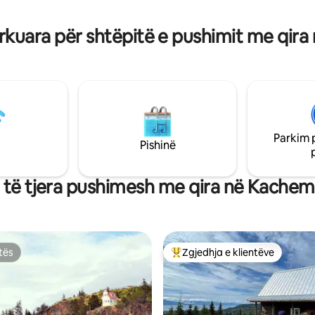
skijimit dhe/ose të dëborës? Autoriteti
ë madhe të personalizuar me
rrugor lokal (Kenai Borough) i 
 çdo dritare!
rkuara për shtëpitë e pushimit me qir
rrugët drejt kabinës të pastra 
dëbora, shumicën e kohës.
Parkim 
Pishinë
 të tjera pushimesh me qira në Kache
tës
Zgjedhja e klientëve
tës
Më të mirat e zgjedhjeve të kli