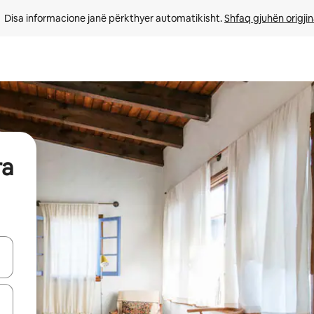
Disa informacione janë përkthyer automatikisht. 
Shfaq gjuhën origjin
ra
butonat e shigjetave lart e poshtë ose eksploro duke prekur ose duke l