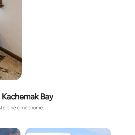
në Kachemak Bay
stërtinë e më shumë.
Kabinë n