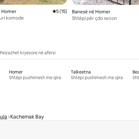
 nga 5, 27 vlerësime
ë Homer
Vlerësimi mesatar 5 nga 5, 15 vlerësime
5 (15)
Banesë në Homer
ruri komode
Shtëpi për çdo sezon
Peizazhet kryesore në afërsi
Homer
Talkeetna
Bea
Shtëpi pushimesh me qira
Shtëpi pushimesh me qira
Sht
sula
Kachemak Bay