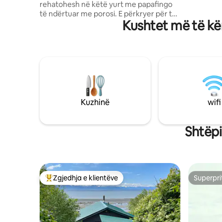
rehatohesh në këtë yurt me papafingo
kuzhinë t
të ndërtuar me porosi. E përkryer për të
pamje nga
Kushtet më të kë
vëzhguar drerët, shqiponjat, zogjtë
shtegtarë e të tjera, me pamje të
paprekura nga dritaret e katit të sipërm
dhe të poshtëm dhe nga veranda e
madhe. Bëj një shëtitje me kajak në ujë
ose var hamakun dhe shijo këngën e
zogjve. Makina e shkrimit e viteve 1970
është në dispozicion për përdorim dhe
frymëzim. Shijo një gjumë çlodhës në një
Kuzhinë
wifi
dyshek me lateks organik. Ofrohet
lavaman i jashtëm dhe tualet luksoz i
jashtëm. NUK është i përshtatshëm për
Shtëpi
fëmijë.
Zgjedhja e klientëve
Superpri
Më të mirat e zgjedhjeve të klientëve
Superpri