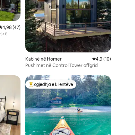
Vlerësimi mesatar 4,98 nga 5, 47 vlerësime
4,98 (47)
askë
Kabinë në Homer
Vlerësimi mesatar 4,
4,9 (10)
Pushimet në Control Tower offgrid
Zgjedhja e klientëve
entëve
Më të mirat e zgjedhjeve të klientëve