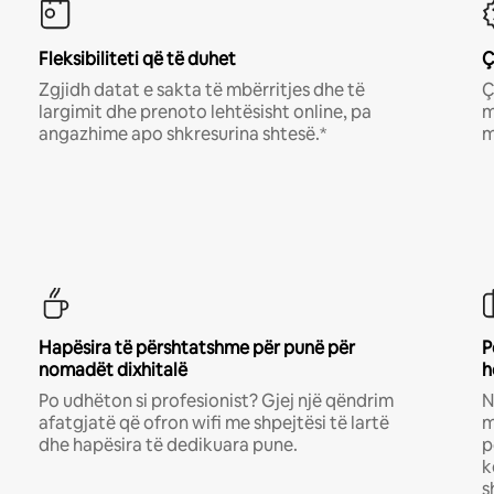
Fleksibiliteti që të duhet
Ç
Zgjidh datat e sakta të mbërritjes dhe të
Ç
largimit dhe prenoto lehtësisht online, pa
m
angazhime apo shkresurina shtesë.*
m
Hapësira të përshtatshme për punë për
P
nomadët dixhitalë
h
Po udhëton si profesionist? Gjej një qëndrim
N
afatgjatë që ofron wifi me shpejtësi të lartë
m
dhe hapësira të dedikuara pune.
p
k
s