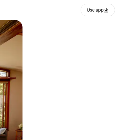
Use app
ëvizur ekranin.