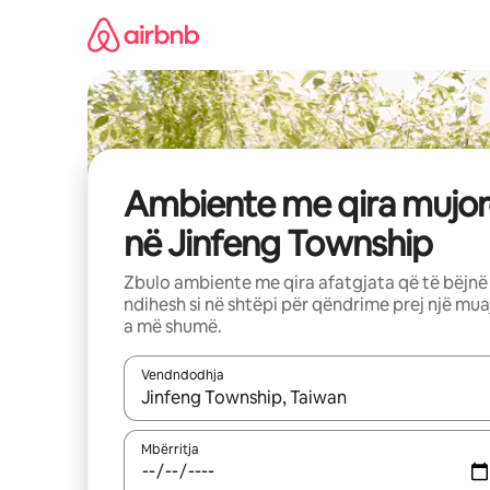
Kalo
te
përmbajtja
Ambiente me qira mujor
në Jinfeng Township
Zbulo ambiente me qira afatgjata që të bëjnë
ndihesh si në shtëpi për qëndrime prej një mua
a më shumë.
Vendndodhja
Kur rezultatet të jenë të disponueshme, lëviz me 
Mbërritja