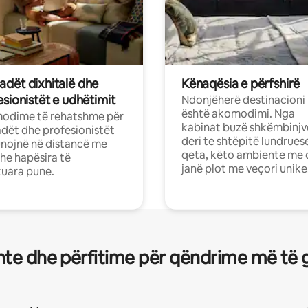
dët dixhitalë dhe
Kënaqësia e përfshirë
sionistët e udhëtimit
Ndonjëherë destinacioni
është akomodimi. Nga
odime të rehatshme për
kabinat buzë shkëmbinjv
ët dhe profesionistët
deri te shtëpitë lundrues
nojnë në distancë me
qeta, këto ambiente me 
dhe hapësira të
janë plot me veçori unike
uara pune.
te dhe përfitime për qëndrime më të 