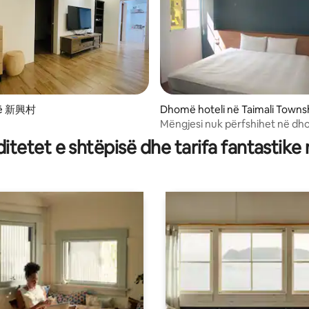
 nga 5, 46 vlerësime
në 新興村
Dhomë hoteli në Taimali Towns
Mëngjesi nuk përfshihet në d
elegante të krevatit dopio "que
tetet e shtëpisë dhe tarifa fantastike
mëngjes