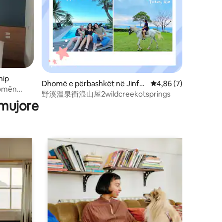
hip
Dhomë e përbashkët në Jinfe
Vlerësimi mesatar 4,
4,86 (7)
homën
ng
野溪溫泉衝浪山屋2wildcreekotsprings
en" * PA
 mujore