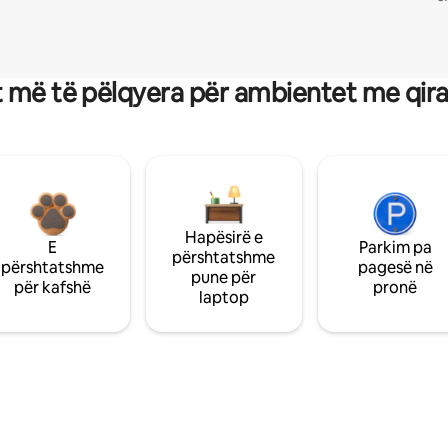
 më të pëlqyera për ambientet me qir
Hapësirë e
E
Parkim pa
përshtatshme
përshtatshme
pagesë në
pune për
për kafshë
pronë
laptop