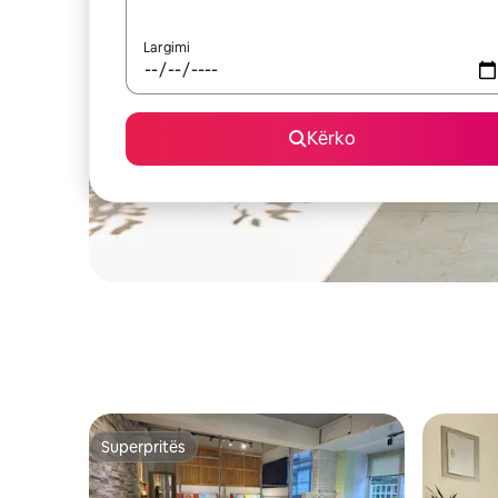
Largimi
Kërko
Superpritës
Superpritës