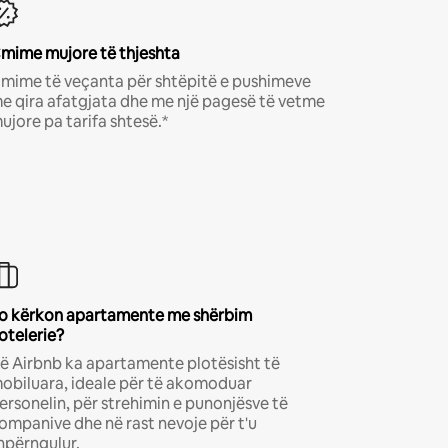
mime mujore të thjeshta
mime të veçanta për shtëpitë e pushimeve
e qira afatgjata dhe me një pagesë të vetme
ujore pa tarifa shtesë.*
o kërkon apartamente me shërbim
otelerie?
ë Airbnb ka apartamente plotësisht të
obiluara, ideale për të akomoduar
ersonelin, për strehimin e punonjësve të
ompanive dhe në rast nevoje për t'u
hpërngulur.