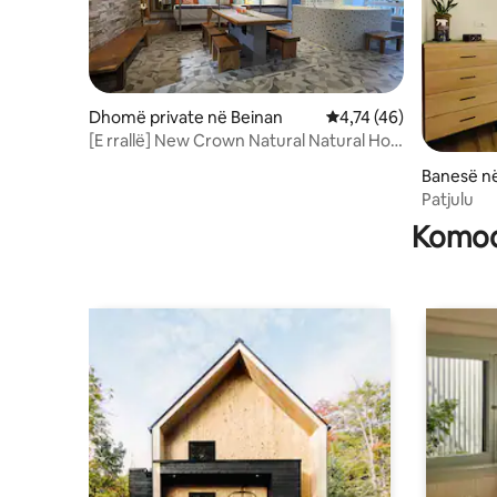
Dhomë private në Beinan
Vlerësimi mesatar 4,74
4,74 (46)
[E rrallë] New Crown Natural Natural Hot
Spring Double Bed Quadruple En-suite
Banesë 
Zhi Inner Hot Spring Area
Patjulu
Komodi