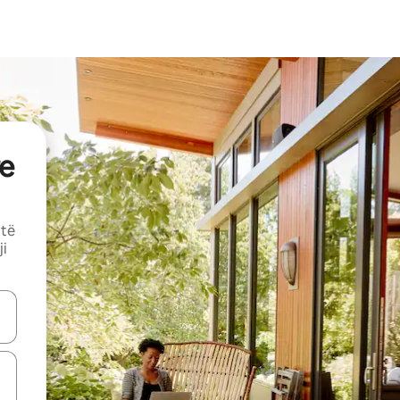
e
 të
ji
butonat e shigjetave lart e poshtë ose eksploro duke prekur ose duke l