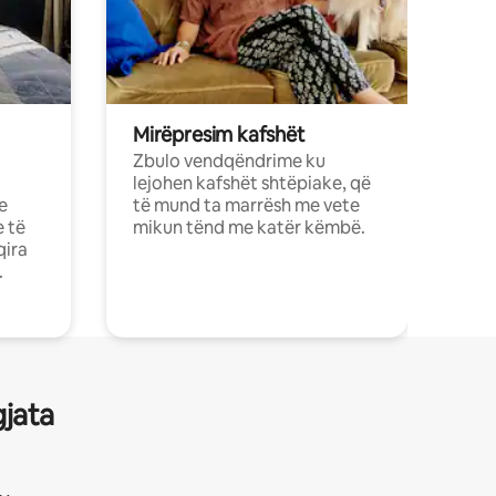
Mirëpresim kafshët
Zbulo vendqëndrime ku
lejohen kafshët shtëpiake, që
e
të mund ta marrësh me vete
e të
mikun tënd me katër këmbë.
qira
.
gjata