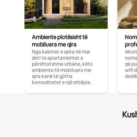
Ambiente plotësisht të
Noma
mobiluara me qira
profe
Nga kabinat e qeta në mal
Akom
deri te apartamentet e
nomad
përshtatshme urbane, këto
që pu
ambiente të mobiluara me
wifi 
qira kanë të gjitha
dedik
komoditetet e një shtëpie.
Kush