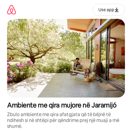
Kalo
te
Use app
përmbajtja
Ambiente me qira mujore në Jaramijó
Zbulo ambiente me qira afatgjata që të bëjnë të
ndihesh si në shtëpi për qëndrime prej një muaji a më
shumë.