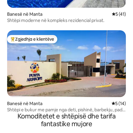
Banesë në Manta
Vlerësimi 
5 (41)
Shtëpi moderne në kompleks rezidencial privat.
Zgjedhja e klientëve
Më të mirat e zgjedhjeve të klientëve
Banesë në Manta
Vlerësimi 
5 (14)
Shtëpi e bukur me pamje nga deti, pishinë, barbekju, padel
Komoditetet e shtëpisë dhe tarifa
dhe më shumë
fantastike mujore