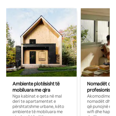
Ambiente plotësisht të
Nomadët dixh
mobiluara me qira
profesionistët
Nga kabinat e qeta në mal
Akomodime të 
deri te apartamentet e
nomadët dhe pr
përshtatshme urbane, këto
që punojnë në 
ambiente të mobiluara me
wifi dhe hapësi