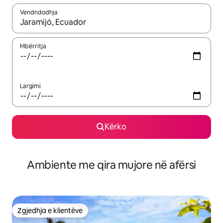
Vendndodhja
Kur rezultatet të jenë të disponueshme, lëviz me butonat e shig
Mbërritja
Largimi
Kërko
Ambiente me qira mujore në afërsi
Zgjedhja e klientëve
Zgjedhja e klientëve