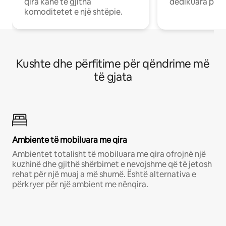
qira kanë të gjitha
dedikuara pune
komoditetet e një shtëpie.
Kushte dhe përfitime për qëndrime më
të gjata
Ambiente të mobiluara me qira
Ambientet totalisht të mobiluara me qira ofrojnë një
kuzhinë dhe gjithë shërbimet e nevojshme që të jetosh
rehat për një muaj a më shumë. Është alternativa e
përkryer për një ambient me nënqira.