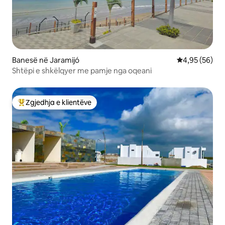
Banesë në Jaramijó
Vlerësimi mes
4,95 (56)
Shtëpi e shkëlqyer me pamje nga oqeani
Zgjedhja e klientëve
Më të mirat e zgjedhjeve të klientëve