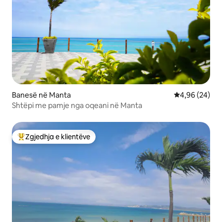
Banesë në Manta
Vlerësimi mes
4,96 (24)
Shtëpi me pamje nga oqeani në Manta
Zgjedhja e klientëve
Më të mirat e zgjedhjeve të klientëve