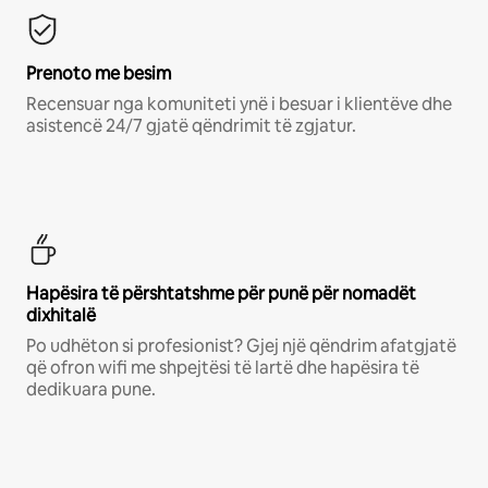
Prenoto me besim
Recensuar nga komuniteti ynë i besuar i klientëve dhe
asistencë 24/7 gjatë qëndrimit të zgjatur.
Hapësira të përshtatshme për punë për nomadët
dixhitalë
Po udhëton si profesionist? Gjej një qëndrim afatgjatë
që ofron wifi me shpejtësi të lartë dhe hapësira të
dedikuara pune.