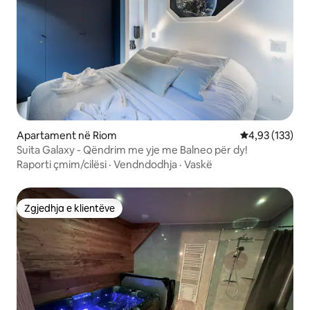
Apartament në Riom
Vlerësimi mesa
4,93 (133)
Suita Galaxy - Qëndrim me yje me Balneo për dy!
Raporti çmim/cilësi
·
Vendndodhja
·
Vaskë
Zgjedhja e klientëve
Zgjedhja e klientëve