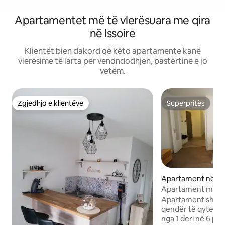
Apartamentet më të vlerësuara me qira
në Issoire
Klientët bien dakord që këto apartamente kanë
vlerësime të larta për vendndodhjen, pastërtinë e jo
vetëm.
Zgjedhja e klientëve
Superpritës
Zgjedhja e klientëve
Superpritës
Apartament në Iss
Apartament mirëq
Issoire
Apartament shumë
qendër të qytetit
nga 1 deri në 6 per