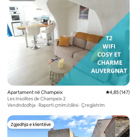
Apartament në Champeix
Vlerësimi mesa
4,85 (147)
Les Insolites de Champeix 2
Vendndodhja
·
Raporti çmim/cilësi
·
Çregjistrim
Zgjedhja e klientëve
Zgjedhja e klientëve