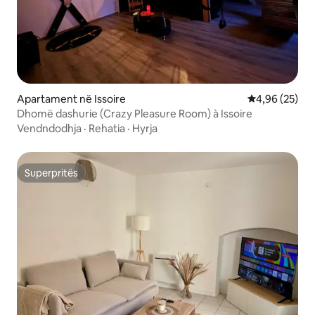
Apartament në Issoire
Vlerësimi mes
4,96 (25)
Dhomë dashurie (Crazy Pleasure Room) à Issoire
Vendndodhja
·
Rehatia
·
Hyrja
Superpritës
Superpritës