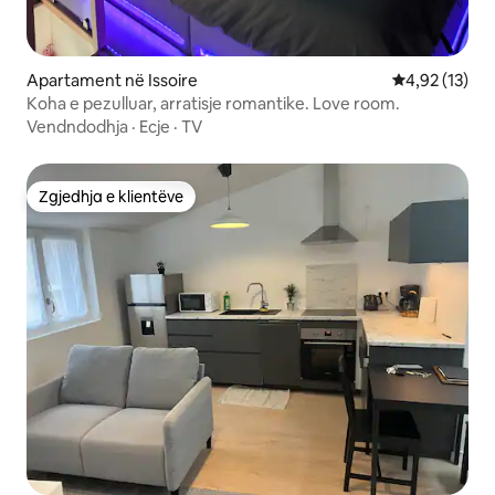
Apartament në Issoire
Vlerësimi mes
4,92 (13)
Koha e pezulluar, arratisje romantike. Love room.
Vendndodhja
·
Ecje
·
TV
Zgjedhja e klientëve
Zgjedhja e klientëve