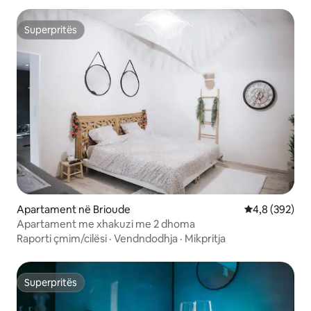
Superpritës
Superpritës
Apartament në Brioude
Vlerësimi mes
4,8 (392)
Apartament me xhakuzi me 2 dhoma
Raporti çmim/cilësi
·
Vendndodhja
·
Mikpritja
Superpritës
Superpritës