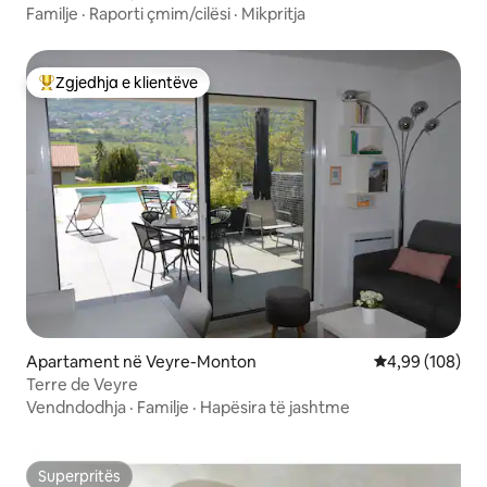
Familje
·
Raporti çmim/cilësi
·
Mikpritja
Zgjedhja e klientëve
Më të mirat e zgjedhjeve të klientëve
Apartament në Veyre-Monton
Vlerësimi mesa
4,99 (108)
Terre de Veyre
Vendndodhja
·
Familje
·
Hapësira të jashtme
Superpritës
Superpritës