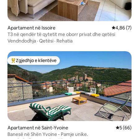
Apartament në Issoire
Vlerësimi me
4,86 (7)
T3 në qendër të qytetit me oborr privat dhe qetësi
Vendndodhja
·
Qetësi
·
Rehatia
Zgjedhja e klientëve
Më të mirat e zgjedhjeve të klientëve
Apartament në Saint-Yvoine
Vlerësimi 
5 (66)
Banesë në Shën Yvoine - Pamje unike.