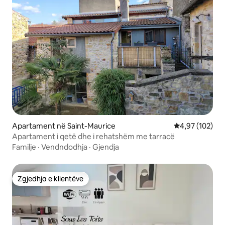
Apartament në Saint-Maurice
Vlerësimi mesa
4,97 (102)
Apartament i qetë dhe i rehatshëm me tarracë
Familje
·
Vendndodhja
·
Gjendja
Zgjedhja e klientëve
Zgjedhja e klientëve