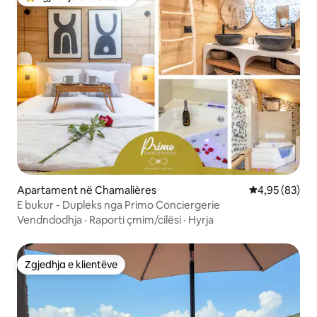
Më të mirat e zgjedhjeve të klientëve
Apartament në Chamalières
Vlerësimi mes
4,95 (83)
E bukur - Dupleks nga Primo Conciergerie
Vendndodhja
·
Raporti çmim/cilësi
·
Hyrja
Zgjedhja e klientëve
Zgjedhja e klientëve