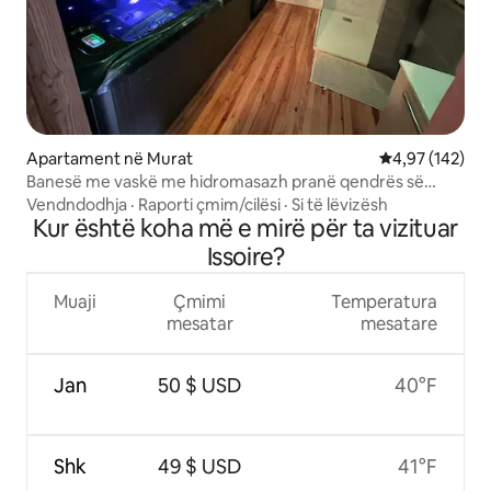
Apartament në Murat
Vlerësimi mesa
4,97 (142)
Banesë me vaskë me hidromasazh pranë qendrës së
Muratit
Vendndodhja
·
Raporti çmim/cilësi
·
Si të lëvizësh
Kur është koha më e mirë për ta vizituar
Issoire?
Muaji
Çmimi
Temperatura
mesatar
mesatare
Jan
50 $ USD
40°F
Shk
49 $ USD
41°F