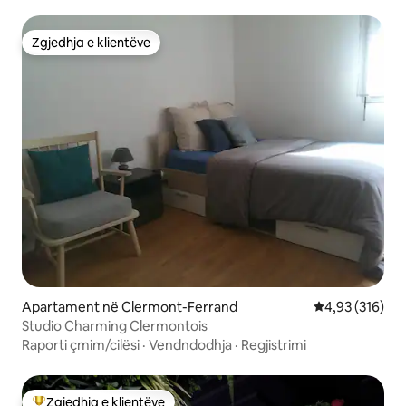
Zgjedhja e klientëve
Zgjedhja e klientëve
Apartament në Clermont-Ferrand
Vlerësimi mesa
4,93 (316)
Studio Charming Clermontois
Raporti çmim/cilësi
·
Vendndodhja
·
Regjistrimi
Zgjedhja e klientëve