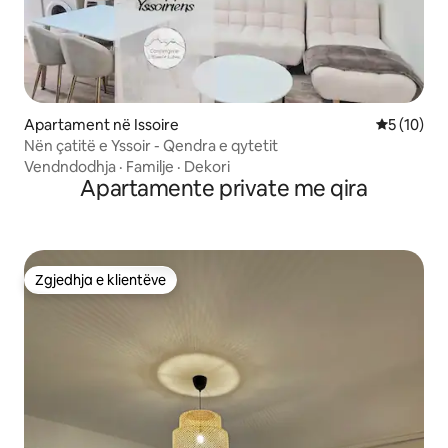
Apartament në Issoire
Vlerësimi 
5 (10)
Nën çatitë e Yssoir - Qendra e qytetit
Vendndodhja
·
Familje
·
Dekori
Apartamente private me qira
Zgjedhja e klientëve
Zgjedhja e klientëve