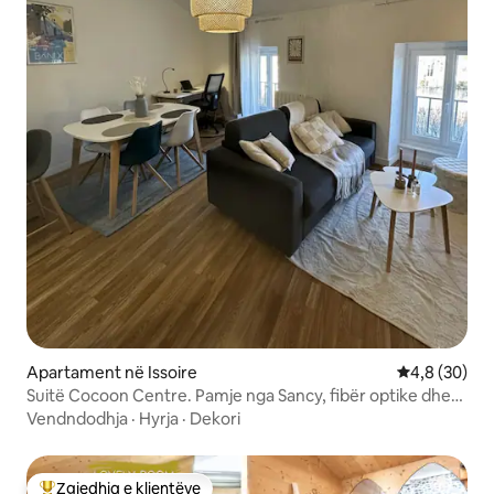
Apartament në Issoire
Vlerësimi me
4,8 (30)
Suitë Cocoon Centre. Pamje nga Sancy, fibër optike dhe
ajër i kondicionuar
Vendndodhja
·
Hyrja
·
Dekori
Zgjedhja e klientëve