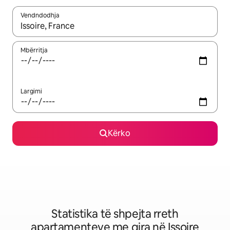
Vendndodhja
Kur rezultatet të jenë të disponueshme, lëviz me butonat e shig
Mbërritja
Largimi
Kërko
Statistika të shpejta rreth
apartamenteve me qira në Issoire