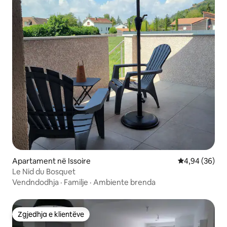
Apartament në Issoire
Vlerësimi mes
4,94 (36)
Le Nid du Bosquet
Vendndodhja
·
Familje
·
Ambiente brenda
Zgjedhja e klientëve
Zgjedhja e klientëve