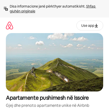
Kalo
Disa informacione janë përkthyer automatikisht. 
Shfaq 
te
gjuhën origjinale
përmbajtja
Use app
Apartamente pushimesh në Issoire
Gjej dhe prenoto apartamente unike në Airbnb