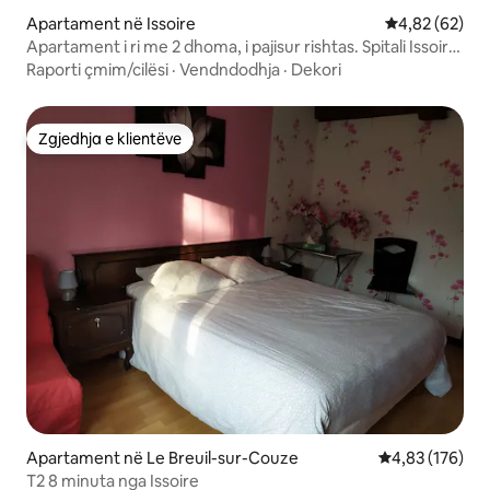
Apartament në Issoire
Vlerësimi mes
4,82 (62)
Apartament i ri me 2 dhoma, i pajisur rishtas. Spitali Issoire
(150 m larg)
Raporti çmim/cilësi
·
Vendndodhja
·
Dekori
Zgjedhja e klientëve
Zgjedhja e klientëve
Apartament në Le Breuil-sur-Couze
Vlerësimi mesa
4,83 (176)
T2 8 minuta nga Issoire