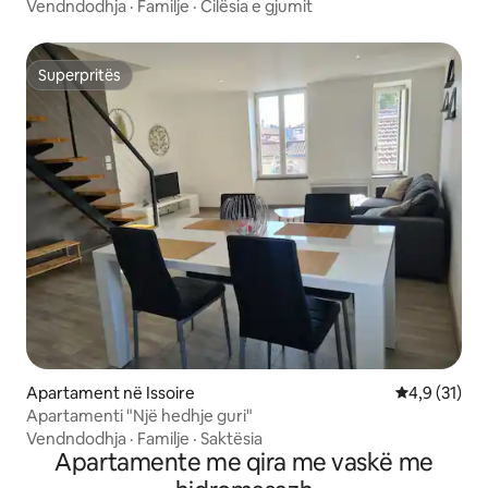
Vendndodhja
·
Familje
·
Cilësia e gjumit
Superpritës
Superpritës
Apartament në Issoire
Vlerësimi me
4,9 (31)
Apartamenti "Një hedhje guri"
Vendndodhja
·
Familje
·
Saktësia
Apartamente me qira me vaskë me