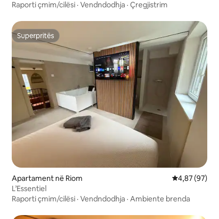
Raporti çmim/cilësi
·
Vendndodhja
·
Çregjistrim
Superpritës
Superpritës
Apartament në Riom
Vlerësimi mes
4,87 (97)
L’Essentiel
Raporti çmim/cilësi
·
Vendndodhja
·
Ambiente brenda