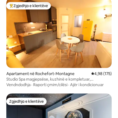
Zgjedhja e klientëve
Më të mirat e zgjedhjeve të klientëve
Apartament në Rochefort-Montagne
Vlerësimi mesa
4,98 (175)
Studio Spa magjepsëse, kuzhinë e kompletuar,
kondicioner, krevat gjigant
Vendndodhja
·
Raporti çmim/cilësi
·
Ajër i kondicionuar
Zgjedhja e klientëve
Zgjedhja e klientëve