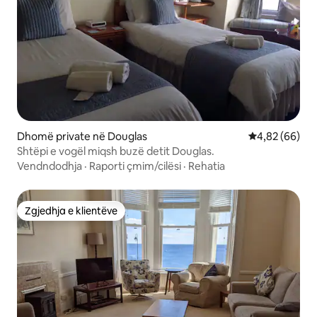
Dhomë private në Douglas
Vlerësimi mes
4,82 (66)
Shtëpi e vogël miqsh buzë detit Douglas.
Vendndodhja
·
Raporti çmim/cilësi
·
Rehatia
Zgjedhja e klientëve
Zgjedhja e klientëve