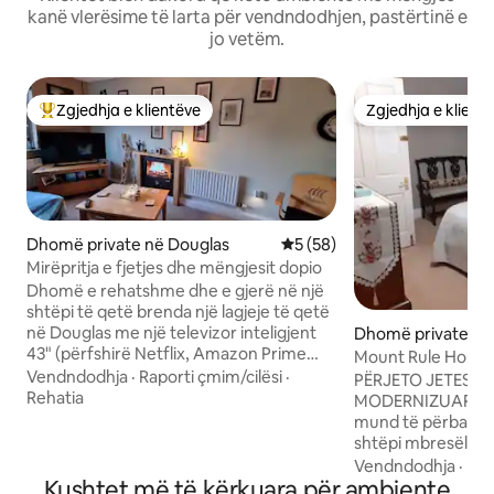
kanë vlerësime të larta për vendndodhjen, pastërtinë e
jo vetëm.
Zgjedhja e klientëve
Zgjedhja e klient
Më të mirat e zgjedhjeve të klientëve
Zgjedhja e klient
Dhomë private në Douglas
Vlerësimi mesatar 5 nga 5, 
5 (58)
Mirëpritja e fjetjes dhe mëngjesit dopio
Dhomë e rehatshme dhe e gjerë në një
shtëpi të qetë brenda një lagjeje të qetë
në Douglas me një televizor inteligjent
Dhomë private në
43" (përfshirë Netflix, Amazon Prime
Mount Rule House 
etj.) derë me çelës dhe pajisje për
Vendndodhja
·
Raporti çmim/cilësi
·
Njeriut
PËRJETO JETESËN 
përgatitjen e çajit dhe kafesë. Shtretërit
Rehatia
MODERNIZUAR. Besoni ose jo një familje
mund të jenë dopio, dopio ose tekë.
mund të përballojë
Banjë e përbashkët (banjë/dush) dhe
shtëpi mbresëlënë
kuzhinë me veten dhe partnerin tim.
- dhe nuk ishte aq shumë kohë më parë !
Vendndodhja
·
Fam
Harta dhe fletëpalosjet e informacionit
Kushtet më të kërkuara për ambiente
Ne ofrojmë dy dh