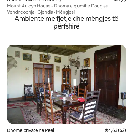
Mount Auldyn House - Dhoma e gjumit e Douglas
Vendndodhja
·
Gjendja
·
Mëngjesi
Ambiente me fjetje dhe mëngjes të
përfshirë
Dhomë private në Peel
Vlerësimi mes
4,63 (52)