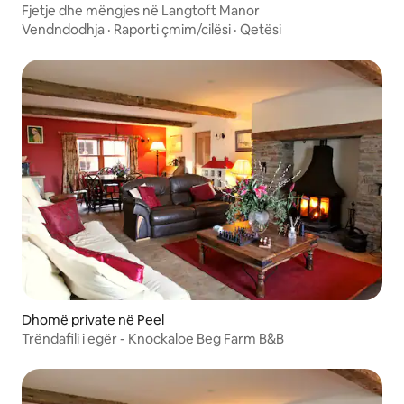
Fjetje dhe mëngjes në Langtoft Manor
Vendndodhja
·
Raporti çmim/cilësi
·
Qetësi
Dhomë private në Peel
Trëndafili i egër - Knockaloe Beg Farm B&B