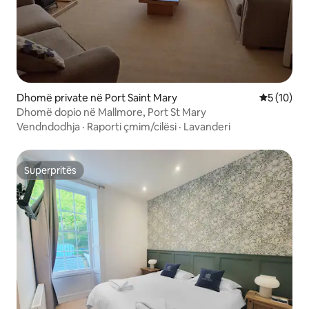
Dhomë private në Port Saint Mary
Vlerësimi 
5 (10)
Dhomë dopio në Mallmore, Port St Mary
Vendndodhja
·
Raporti çmim/cilësi
·
Lavanderi
Superpritës
Superpritës