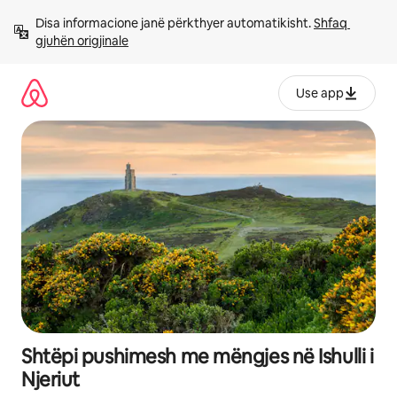
Kalo
Disa informacione janë përkthyer automatikisht. 
Shfaq 
te
gjuhën origjinale
përmbajtja
Use app
Shtëpi pushimesh me mëngjes në Ishulli i
Njeriut