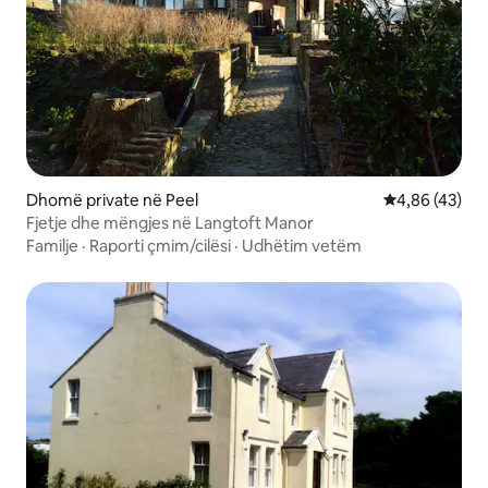
Dhomë private në Peel
Vlerësimi mes
4,86 (43)
Fjetje dhe mëngjes në Langtoft Manor
Familje
·
Raporti çmim/cilësi
·
Udhëtim vetëm