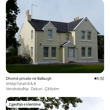
Dhomë private në Ballaugh
Vlerësimi
5 (5)
shtëpi fshati B & B
Vendndodhja
·
Dekori
·
Çiklizëm
Zgjedhja e klientëve
Zgjedhja e klientëve