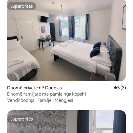
Superpritës
Superpritës
Dhomë private në Douglas
Vlerësimi
5 (3)
Dhomë familjare me pamje nga kopshti
Vendndodhja
·
Familje
·
Mëngjesi
Superpritës
Superpritës