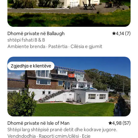
Dhomë private në Ballaugh
Vlerësimi me
4,14 (7)
shtëpi fshati B & B
Ambiente brenda
·
Pastërtia
·
Cilësia e gjumit
Zgjedhja e klientëve
Zgjedhja e klientëve
Dhomë private në Isle of Man
Vlerësimi mes
4,98 (57)
Shtëpi larg shtëpisë pranë detit dhe kodrave jugore.
Vendndodhja
·
Raporti çmim/cilësi
·
Ecje