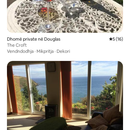
Dhomë private në Douglas
Vlerësimi 
5 (16)
The Croft
Vendndodhja
·
Mikpritja
·
Dekori