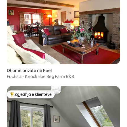
Dhomë private në Peel
Fuchsia - Knockaloe Beg Farm B&B
Zgjedhja e klientëve
Më të mirat e zgjedhjeve të klientëve