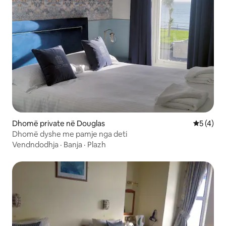
Dhomë private në Douglas
Vlerësimi
5 (4)
Dhomë dyshe me pamje nga deti
Vendndodhja
·
Banja
·
Plazh