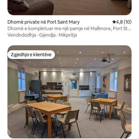
Dhomë private në Port Saint Mary
Vlerësimi me
4,8 (10)
Dhomë e kompletuar me një pamje në Mallmore, Port St.
Mary
Vendndodhja
·
Gjendja
·
Mikpritja
Zgjedhja e klientëve
Zgjedhja e klientëve