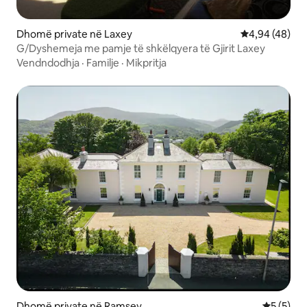
Dhomë private në Laxey
Vlerësimi mes
4,94 (48)
G/Dyshemeja me pamje të shkëlqyera të Gjirit Laxey
Vendndodhja
·
Familje
·
Mikpritja
Dhomë private në Ramsey
Vlerësimi
5 (5)