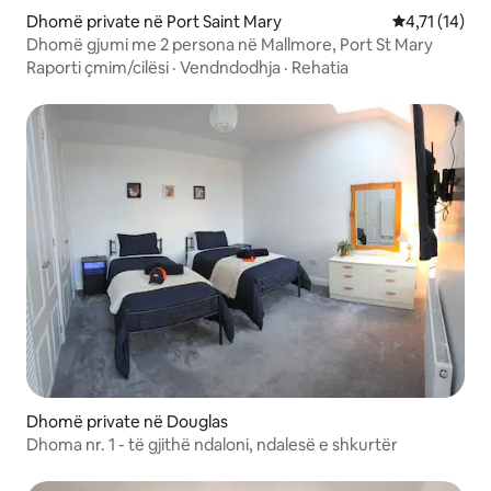
Dhomë private në Port Saint Mary
Vlerësimi mes
4,71 (14)
Dhomë gjumi me 2 persona në Mallmore, Port St Mary
Raporti çmim/cilësi
·
Vendndodhja
·
Rehatia
Dhomë private në Douglas
Dhoma nr. 1 - të gjithë ndaloni, ndalesë e shkurtër