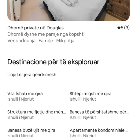
Dhomë private në Douglas
Vlerësimi
5 (3)
Dhomë dyshe me pamje nga kopshti
Vendndodhja
·
Familje
·
Mikpritja
Destinacione për të eksploruar
Lloje të tjera qëndrimesh
Vila fshati me qira
Shtëpi miqsh me qira
Ishulli i Njeriut
Ishulli i Njeriut
Struktura me fjetje dhe mëngjes
Banesa të përshtatshme për familje me qira
Ishulli i Njeriut
Ishulli i Njeriut
Banesa buzë ujit me qira
Apartamente kondominiale me qira
Ishulli i Njeriut
Ishulli i Njeriut