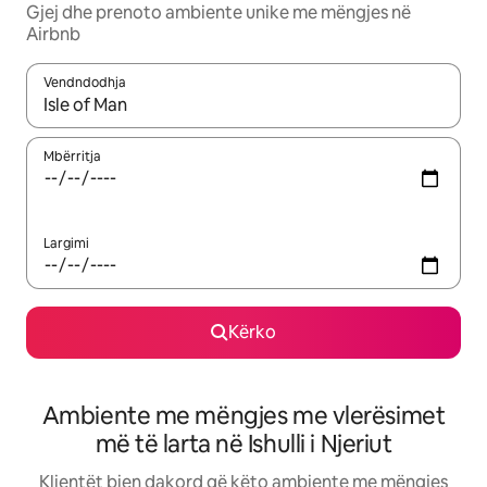
Gjej dhe prenoto ambiente unike me mëngjes në
Airbnb
Vendndodhja
Kur rezultatet të jenë të disponueshme, lëviz me butonat e shig
Mbërritja
Largimi
Kërko
Ambiente me mëngjes me vlerësimet
më të larta në Ishulli i Njeriut
Klientët bien dakord që këto ambiente me mëngjes