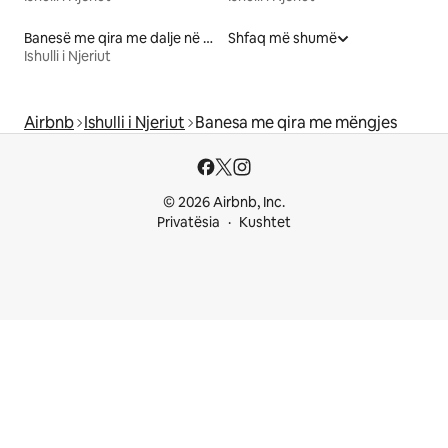
Banesë me qira me dalje në plazh
Shfaq më shumë
Ishulli i Njeriut
Airbnb
Ishulli i Njeriut
Banesa me qira me mëngjes
© 2026 Airbnb, Inc.
Privatësia
Kushtet