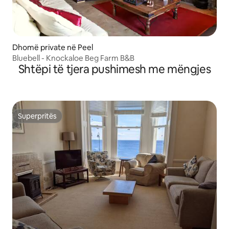
Dhomë private në Peel
Bluebell - Knockaloe Beg Farm B&B
Shtëpi të tjera pushimesh me mëngjes
Superpritës
Superpritës