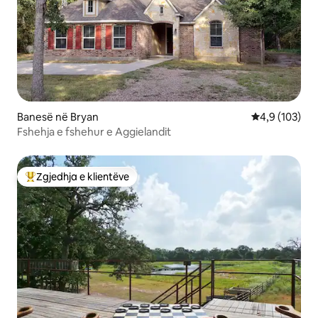
Banesë në Bryan
Vlerësimi mes
4,9 (103)
Fshehja e fshehur e Aggielandit
Zgjedhja e klientëve
Më të mirat e zgjedhjeve të klientëve