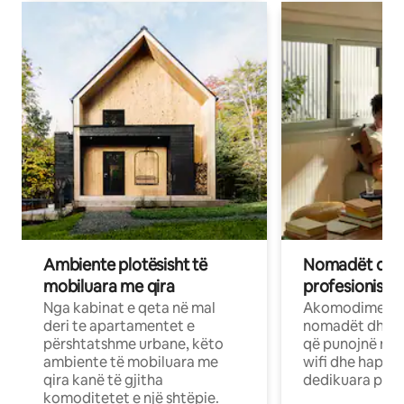
Ambiente plotësisht të
Nomadët dixh
mobiluara me qira
profesionistët
Nga kabinat e qeta në mal
Akomodime të 
deri te apartamentet e
nomadët dhe pr
përshtatshme urbane, këto
që punojnë në 
ambiente të mobiluara me
wifi dhe hapësi
qira kanë të gjitha
dedikuara pune
komoditetet e një shtëpie.