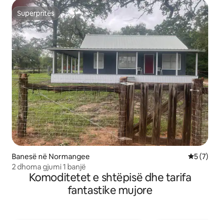
Superpritës
Superpritës
Banesë në Normangee
Vlerësimi
5 (7)
2 dhoma gjumi 1 banjë
Komoditetet e shtëpisë dhe tarifa
fantastike mujore