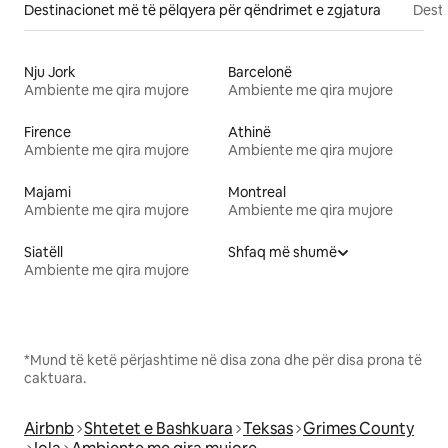
Destinacionet më të pëlqyera për qëndrimet e zgjatura
Desti
Nju Jork
Barcelonë
Ambiente me qira mujore
Ambiente me qira mujore
Firence
Athinë
Ambiente me qira mujore
Ambiente me qira mujore
Majami
Montreal
Ambiente me qira mujore
Ambiente me qira mujore
Siatëll
Shfaq më shumë
Ambiente me qira mujore
*Mund të ketë përjashtime në disa zona dhe për disa prona të
caktuara.
Airbnb
Shtetet e Bashkuara
Teksas
Grimes County