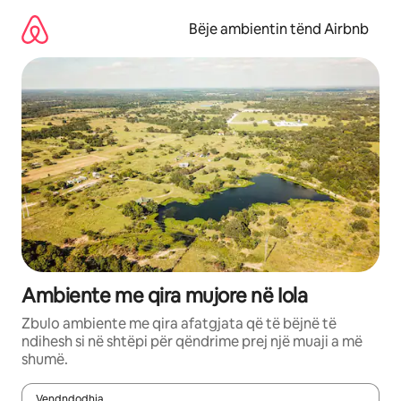
Kalo
te
Bëje ambientin tënd Airbnb
përmbajtja
Ambiente me qira mujore në Iola
Zbulo ambiente me qira afatgjata që të bëjnë të
ndihesh si në shtëpi për qëndrime prej një muaji a më
shumë.
Vendndodhja