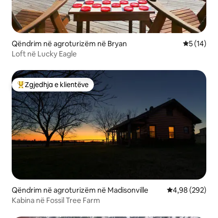
Qëndrim në agroturizëm në Bryan
Vlerësimi 
5 (14)
Loft në Lucky Eagle
Zgjedhja e klientëve
Më të mirat e zgjedhjeve të klientëve
Qëndrim në agroturizëm në Madisonville
Vlerësimi mesa
4,98 (292)
Kabina në Fossil Tree Farm