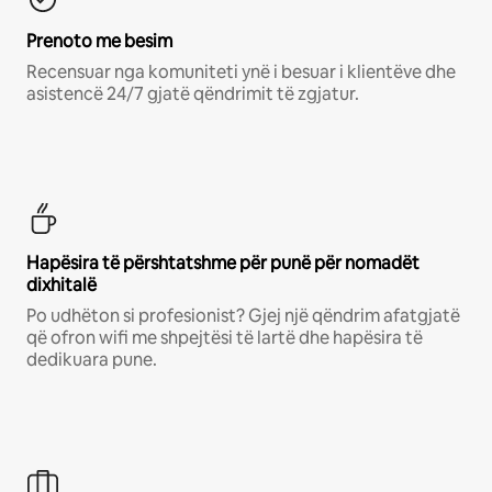
Prenoto me besim
Recensuar nga komuniteti ynë i besuar i klientëve dhe
asistencë 24/7 gjatë qëndrimit të zgjatur.
Hapësira të përshtatshme për punë për nomadët
dixhitalë
Po udhëton si profesionist? Gjej një qëndrim afatgjatë
që ofron wifi me shpejtësi të lartë dhe hapësira të
dedikuara pune.