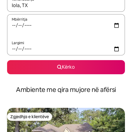
Kur rezultatet të jenë të disponueshme, lëviz me butonat e shig
Mbërritja
Largimi
Kërko
Ambiente me qira mujore në afërsi
Zgjedhja e klientëve
Zgjedhja e klientëve