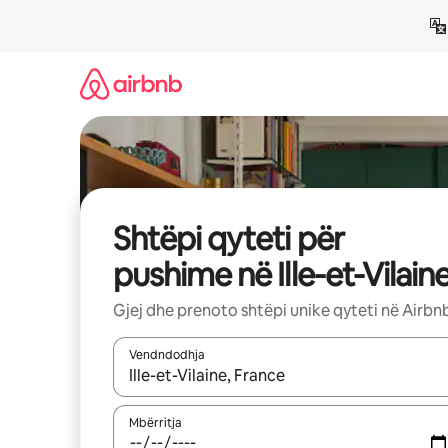
Kalo
te
përmbajtja
Shtëpi qyteti për
pushime në Ille-et-Vilain
Gjej dhe prenoto shtëpi unike qyteti në Airbn
Vendndodhja
Kur rezultatet të jenë të disponueshme, lëviz me 
Mbërritja