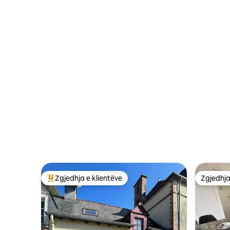
Zgjedhja e klientëve
Zgjedhja
Më të mirat e zgjedhjeve të klientëve
Zgjedhja