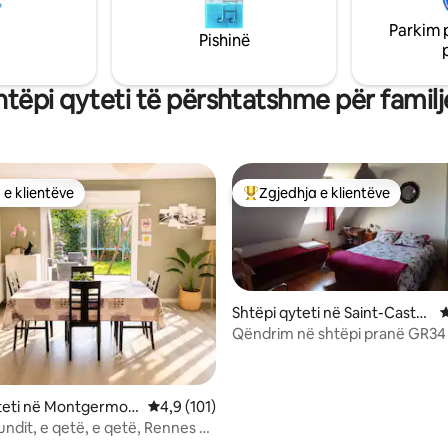
për 1, 2, 3 ose 4 persona do të
gjitha komoditetet që të duhen
Parkim 
Pishinë
htëpi qyteti të përshtatshme për familj
 e klientëve
Zgjedhja e klientëve
 e klientëve
Më të mirat e zgjedhjeve të kli
Shtëpi qyteti në Saint-Cast-l
V
e-Guildo
Qëndrim në shtëpi pranë GR34
Vélomaritime
nga 5, 110 vlerësime
yteti në Montgermon
Vlerësimi mesatar 4,9 nga 5, 101 vlerësime
4,9 (101)
undit, e qetë, e qetë, Rennes 3
rg