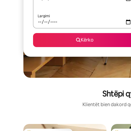
Largimi
Kërko
Shtëpi q
Klientët bien dakord q