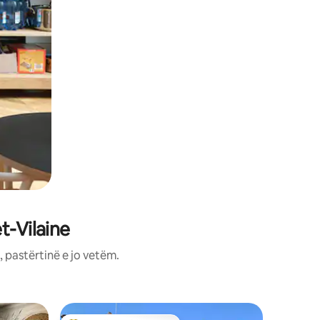
t-Vilaine
 pastërtinë e jo vetëm.
Shtëpi qy