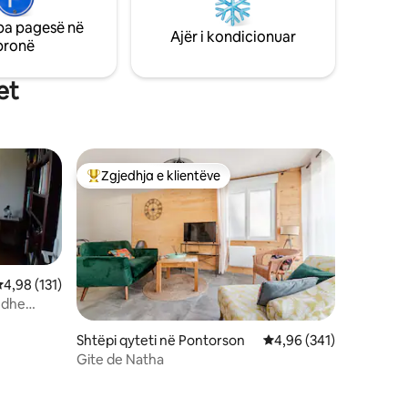
shtëpisë, tarraca private dhe kopshti të
pa pagesë në
ftojnë të çlodhesh.
Ajër i kondicionuar
pronë
et
Zgjedhja e klientëve
entëve
Më të mirat e zgjedhjeve të klientëve
lerësimi mesatar 4,98 nga 5, 131 vlerësime
4,98 (131)
 dhe
Shtëpi qyteti në Pontorson
Vlerësimi mesatar 4,96
4,96 (341)
Gite de Natha