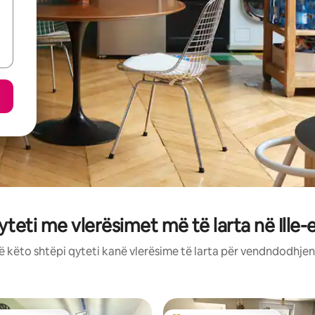
yteti me vlerësimet më të larta në Ille-e
ë këto shtëpi qyteti kanë vlerësime të larta për vendndodhjen,