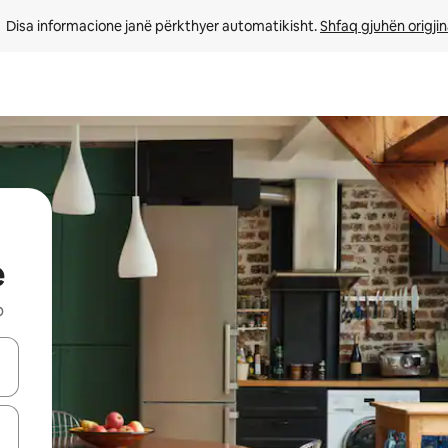
Disa informacione janë përkthyer automatikisht. 
Shfaq gjuhën origjin
e
b
butonat e shigjetave lart e poshtë ose eksploro duke prekur ose duke l