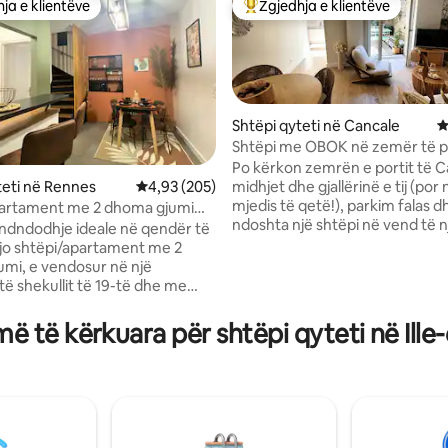
ja e klientëve
Zgjedhja e klientëve
rat e zgjedhjeve të klientëve
Më të mirat e zgjedhjeve të kli
Shtëpi qyteti në Cancale
V
Shtëpi me OBOK në zemër të po
m larg detit
Po kërkon zemrën e portit të C
midhjet dhe gjallërinë e tij (por 
nga 5, 175 vlerësime
teti në Rennes
Vlerësimi mesatar 4,93 nga 5, 205 vlerësime
4,93 (205)
mjedis të qetë!), parkim falas d
partament me 2 dhoma gjumi
ndoshta një shtëpi në vend të n
hm". Tarifa në verë
ndndodhje ideale në qendër të
apartamenti, me një hapësirë t
jo shtëpi/apartament me 2
dhe shumë sharme, si një ndry
mi, e vendosur në një
akomodimi në stilin e IKEA-s? 
të shekullit të 19-të dhe me
mos kërko më, e ke gjetur! Të 
 një oborr, do t'ju magjepsë me
"folezën" tonë të vogël (emër 
dhe rinovimin e saj
ë të kërkuara për shtëpi qyteti në Ille-
nga vizitorët), një vilë fshati 55
or. Pranë të gjitha shërbimeve
dekoruar bukur me një tarracë 
 metro, restorant, furrë buke,
nga jugu, të mbrojtur nga era,
avanderi makinash,
që të mund ta shijosh për një pj
r...), do të jesh i qetë dhe larg
madhe të vitit.
të qytetit. Për qëndrimet e
hës së lirë ose udhëtimet e