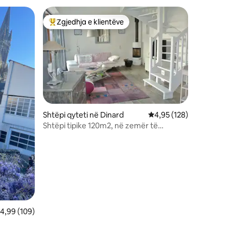
Zgjedhja e klientëve
entëve
Më të mirat e zgjedhjeve të klientëve
Shtëpi qyteti në Dinard
Vlerësimi mesatar 4,95
4,95 (128)
Shtëpi tipike 120m2, në zemër të
Dinardit, të gjitha në këmbë
lerësimi mesatar 4,99 nga 5, 109 vlerësime
4,99 (109)