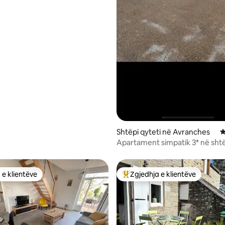
Shtëpi qyteti në Avranches
V
Apartament simpatik 3* në sht
karakteri
 e klientëve
Zgjedhja e klientëve
 e klientëve
Më të mirat e zgjedhjeve të kli