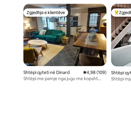
Zgjedhja e klientëve
Zgjedh
Zgjedhja e klientëve
Më të mi
Shtëpi qyteti në Dinard
Vlerësimi mesatar 4,98 
4,98 (109)
Shtëpi qy
Coglais
Shtëpi me pamje nga jugu me kopsht
Shtëpi mja
650m nga plazhi
St. Michel