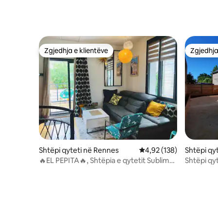
Zgjedhja e klientëve
Zgjedhja
Zgjedhja e klientëve
Zgjedhja
Shtëpi qyteti në Rennes
Vlerësimi mesatar 4,92 
4,92 (138)
Shtëpi qyt
🔥EL PEPITA🔥, Shtëpia e qytetit Sublime,
Shtëpi qy
Rennes
parku