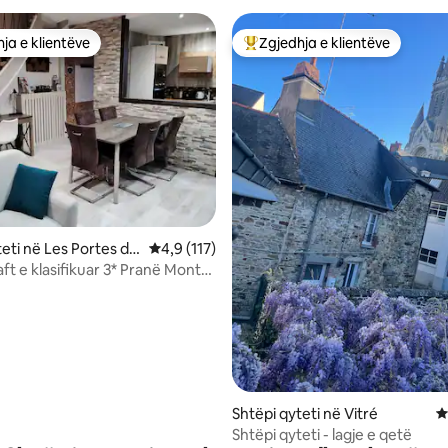
ja e klientëve
Zgjedhja e klientëve
rat e zgjedhjeve të klientëve
Më të mirat e zgjedhjeve të kli
nga 5, 109 vlerësime
teti në Les Portes du
Vlerësimi mesatar 4,9 nga 5, 117 vlerësime
4,9 (117)
ft e klasifikuar 3* Pranë Mont
Shtëpi qyteti në Vitré
V
Shtëpi qyteti - lagje e qetë