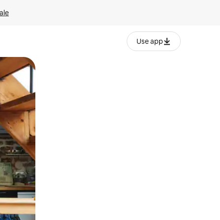
ale
Use app
ëvizur ekranin.