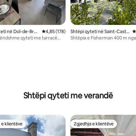
teti në Dol-de-Bret
Vlerësimi mesatar 4,85 nga 5, 178 vlerësime
4,85 (178)
Shtëpi qyteti në Saint-Cast-l
V
e-Guildo
këndshme qyteti me tarracë
Shtëpia e Fisherman 400 m nga 
ht
nga 5, 173 vlerësime
Shtëpi qyteti me verandë
 e klientëve
Zgjedhja e klientëve
 e klientëve
Zgjedhja e klientëve