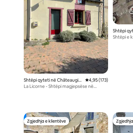
Shtëpi qy
agne
Shtëpi e 
dhe kops
Shtëpi qyteti në Châteaugiro
Vlerësimi mesatar 4,95 
4,95 (173)
n
La Licorne - Shtëpi magjepsëse në
këmbët e kështjellës
Zgjedhja e klientëve
Zgjedhja
Zgjedhja e klientëve
Zgjedhja