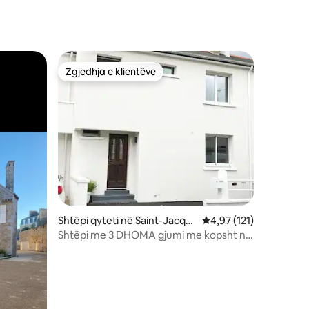
Zgjedhja e klientëve
entëve
Zgjedhja e klientëve
Shtëpi qyteti në Saint-Jacqu
Vlerësimi mesatar 4,97
4,97 (121)
es-de-la-Lande
Shtëpi me 3 DHOMA gjumi me kopsht në
Rennes BRETAGNE