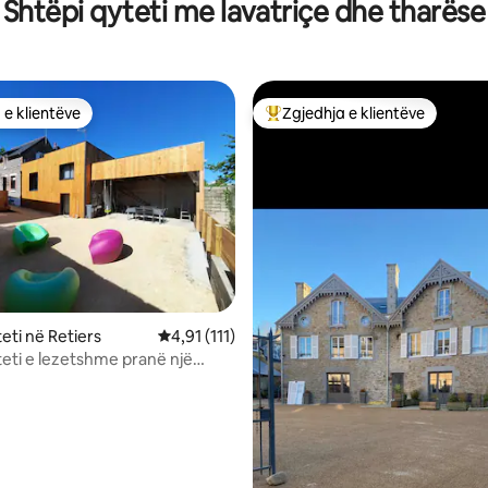
Shtëpi qyteti me lavatriçe dhe tharëse
 e klientëve
Zgjedhja e klientëve
 e klientëve
Më të mirat e zgjedhjeve të kli
nga 5, 138 vlerësime
eti në Retiers
Vlerësimi mesatar 4,91 nga 5, 111 vlerësime
4,91 (111)
teti e lezetshme pranë një