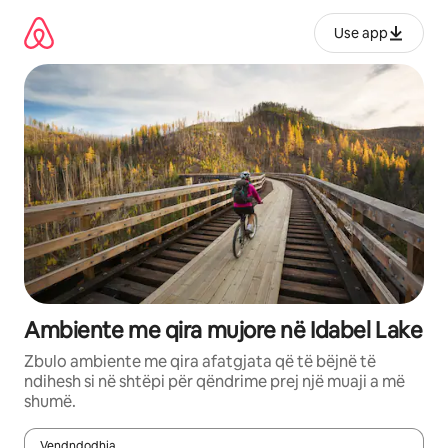
Kalo
te
Use app
përmbajtja
Ambiente me qira mujore në Idabel Lake
Zbulo ambiente me qira afatgjata që të bëjnë të
ndihesh si në shtëpi për qëndrime prej një muaji a më
shumë.
Vendndodhja