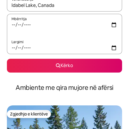
Kur rezultatet të jenë të disponueshme, lëviz me butonat e shig
Mbërritja
Largimi
Kërko
Ambiente me qira mujore në afërsi
Zgjedhja e klientëve
Zgjedhja e klientëve