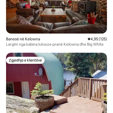
Banesë në Kelowna
Vlerësimi mesa
4,95 (125)
Largim nga kabina luksoze pranë Kelowna dhe Big White
Zgjedhja e klientëve
Zgjedhja e klientëve