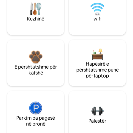
Kuzhinë
wifi
Hapësirë e
E përshtatshme për
përshtatshme pune
kafshë
për laptop
Parkim pa pagesë
Palestër
në pronë