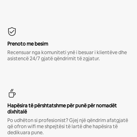
Prenoto me besim
Recensuar nga komuniteti ynë i besuar i klientëve dhe
asistencë 24/7 gjatë qëndrimit të zgjatur.
Hapësira të përshtatshme për punë për nomadët
dixhitalë
Po udhëton si profesionist? Gjej një qëndrim afatgjatë
që ofron wifi me shpejtësi të lartë dhe hapësira të
dedikuara pune.