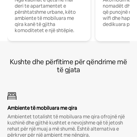
deri te apartamentet e
nomadët dhe pr
përshtatshme urbane, këto
që punojnë në 
ambiente të mobiluara me
wifi dhe hapësi
qira kanë të gjitha
dedikuara pune
komoditetet e një shtëpie.
Kushte dhe përfitime për qëndrime më
të gjata
Ambiente të mobiluara me qira
Ambientet totalisht të mobiluara me qira ofrojnë një
kuzhinë dhe gjithë kushtet e nevojshme që të jetosh
rehat për një muaj a më shumë. Është alternativa e
përkryer për një ambient me nënqira.