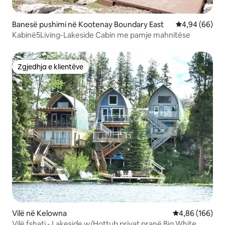
Banesë pushimi në Kootenay Boundary East
Vlerësimi mes
4,94 (66)
Kabinë5Living-Lakeside Cabin me pamje mahnitëse
Zgjedhja e klientëve
Zgjedhja e klientëve
Vilë në Kelowna
Vlerësimi mesa
4,86 (166)
Vilë fshati - Lakeside w/Hottub privat pranë Big White