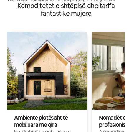
Komoditetet e shtëpisë dhe tarifa
fantastike mujore
Ambiente plotësisht të
Nomadët dixh
mobiluara me qira
profesionistët
Nga kabinat e qeta në mal
Akomodime të 