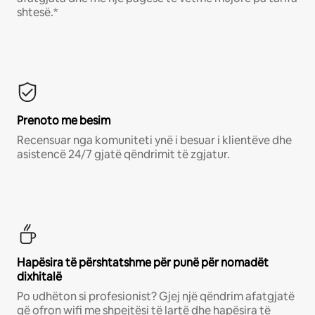
shtesë.*
Prenoto me besim
Recensuar nga komuniteti ynë i besuar i klientëve dhe
asistencë 24/7 gjatë qëndrimit të zgjatur.
Hapësira të përshtatshme për punë për nomadët
dixhitalë
Po udhëton si profesionist? Gjej një qëndrim afatgjatë
që ofron wifi me shpejtësi të lartë dhe hapësira të