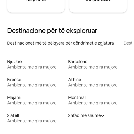
Destinacione për të eksploruar
Destinacionet më të pëlqyera për qëndrimet e zgjatura
Desti
Nju Jork
Barcelonë
Ambiente me qira mujore
Ambiente me qira mujore
Firence
Athinë
Ambiente me qira mujore
Ambiente me qira mujore
Majami
Montreal
Ambiente me qira mujore
Ambiente me qira mujore
Siatëll
Shfaq më shumë
Ambiente me qira mujore