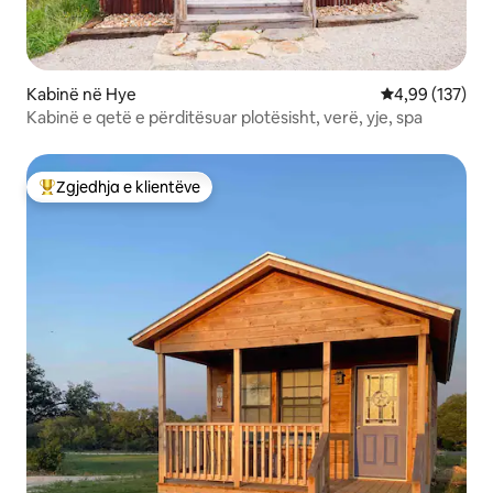
Kabinë në Hye
Vlerësimi mesa
4,99 (137)
Kabinë e qetë e përditësuar plotësisht, verë, yje, spa
Zgjedhja e klientëve
Më të mirat e zgjedhjeve të klientëve