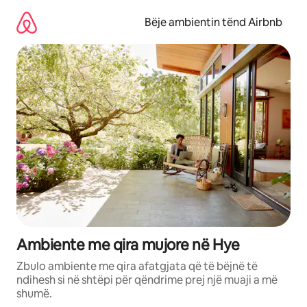
Kalo
te
Bëje ambientin tënd Airbnb
përmbajtja
Ambiente me qira mujore në Hye
Zbulo ambiente me qira afatgjata që të bëjnë të
ndihesh si në shtëpi për qëndrime prej një muaji a më
shumë.