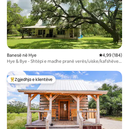
Banesë në Hye
Vlerësimi mesa
4,99 (184)
Hye & Bye - Shtëpi e madhe pranë verës/uiske/kafshëve
të egra
Zgjedhja e klientëve
Më të mirat e zgjedhjeve të klientëve