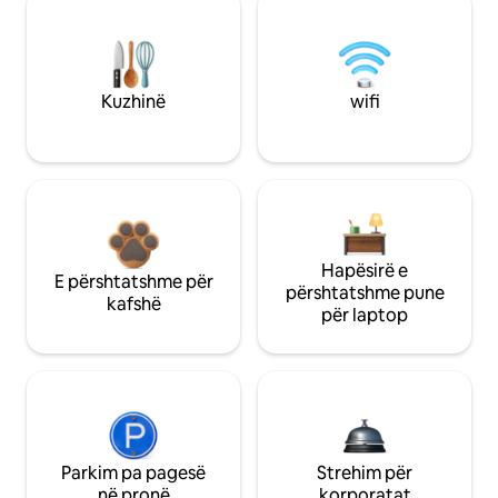
Kuzhinë
wifi
Hapësirë e
E përshtatshme për
përshtatshme pune
kafshë
për laptop
Parkim pa pagesë
Strehim për
në pronë
korporatat