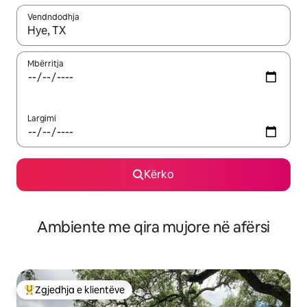
Vendndodhja
Kur rezultatet të jenë të disponueshme, lëviz me butonat e shig
Mbërritja
Largimi
Kërko
Ambiente me qira mujore në afërsi
Zgjedhja e klientëve
Më të mirat e zgjedhjeve të klientëve