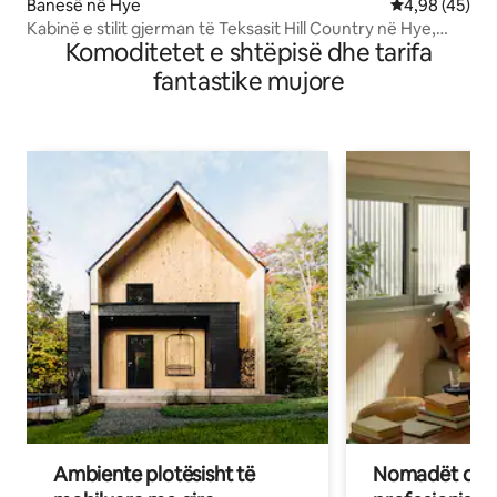
Banesë në Hye
Vlerësimi mes
4,98 (45)
Kabinë e stilit gjerman të Teksasit Hill Country në Hye,
Komoditetet e shtëpisë dhe tarifa
Teksas
fantastike mujore
Ambiente plotësisht të
Nomadët dixh