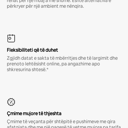
rehat për një muaj a më shumë. Është alternativa e
përkryer për një ambient me nënqira.
Fleksibiliteti që të duhet
Zgjidh datat e sakta të mbërritjes dhe të largimit dhe
prenoto lehtësisht online, pa angazhime apo
shkresurina shtesë.*
Çmime mujore të thjeshta
Çmime të veçanta për shtëpitë e pushimeve me qira
afatgjata dhe me një pagesë të vetme mujore pa tarifa