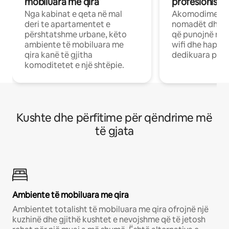
mobiluara me qira
profesionistët
Nga kabinat e qeta në mal
Akomodime të 
deri te apartamentet e
nomadët dhe pr
përshtatshme urbane, këto
që punojnë në 
ambiente të mobiluara me
wifi dhe hapësi
qira kanë të gjitha
dedikuara pune
komoditetet e një shtëpie.
Kushte dhe përfitime për qëndrime më
të gjata
Ambiente të mobiluara me qira
Ambientet totalisht të mobiluara me qira ofrojnë një
kuzhinë dhe gjithë kushtet e nevojshme që të jetosh