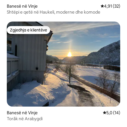
Banesë në Vinje
Vlerësimi mes
4,91 (32)
Shtëpi e qetë në Haukeli, moderne dhe komode
Zgjedhja e klientëve
Zgjedhja e klientëve
Banesë në Vinje
Vlerësimi me
5,0 (14)
Toråk në Arabygdi