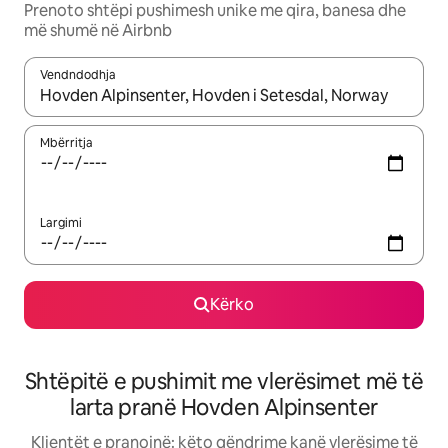
Prenoto shtëpi pushimesh unike me qira, banesa dhe
më shumë në Airbnb
Vendndodhja
Kur rezultatet të jenë të disponueshme, lëviz me butonat e shig
Mbërritja
Largimi
Kërko
Shtëpitë e pushimit me vlerësimet më të
larta pranë Hovden Alpinsenter
Klientët e pranojnë: këto qëndrime kanë vlerësime të