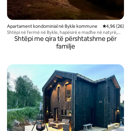
Apartament kondominial në Bykle kommune
Vlerësimi mes
4,96 (26)
Shtëpi në fermë në Bykle, hapësirë e madhe në natyrë,
Shtëpi me qira të përshtatshme për
sobë me dru
familje