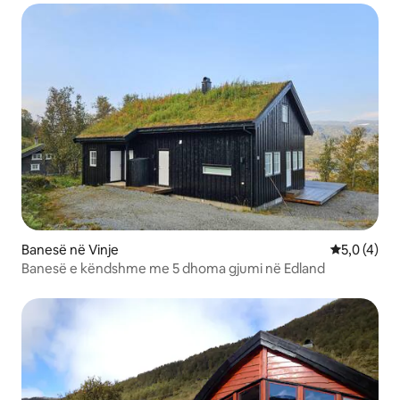
Banesë në Vinje
Vlerësimi m
5,0 (4)
Banesë e këndshme me 5 dhoma gjumi në Edland