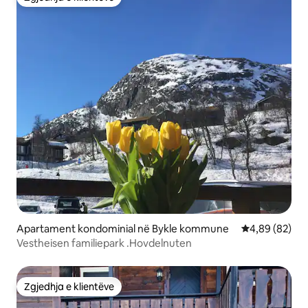
Zgjedhja e klientëve
Apartament kondominial në Bykle kommune
Vlerësimi mes
4,89 (82)
Vestheisen familiepark .Hovdelnuten
Zgjedhja e klientëve
Zgjedhja e klientëve