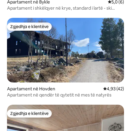
Apartament në Bykle
Vlerësimi m
5,0 (6)
Apartament i shkëlqyer në krye, standard i lartë - ski
in/out
Zgjedhja e klientëve
Zgjedhja e klientëve
Apartament në Hovden
Vlerësimi mes
4,93 (42)
Apartament në qendër të qytetit në mes të natyrës
Zgjedhja e klientëve
Zgjedhja e klientëve