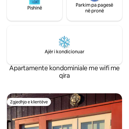
Parkim pa pagesë
Pishinë
në pronë
Ajër i kondicionuar
Apartamente kondominiale me wifi me
qira
Zgjedhja e klientëve
Zgjedhja e klientëve