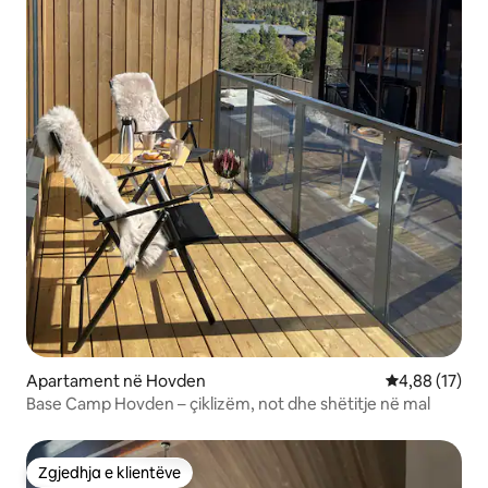
Apartament në Hovden
Vlerësimi mes
4,88 (17)
Base Camp Hovden – çiklizëm, not dhe shëtitje në mal
Zgjedhja e klientëve
Zgjedhja e klientëve