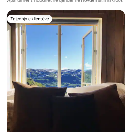
Apartamenti ndodhet në qendër në Hovden ski in/ski out
Zgjedhja e klientëve
Zgjedhja e klientëve