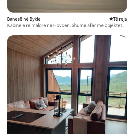
Banesë në Bykle
Vendqëndrim
Të reja
Kabinë e re malore në Hovden. Shumë afër me objektet
alpine