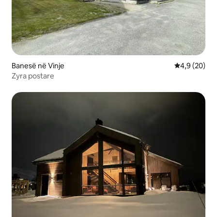
Banesë në Vinje
Vlerësimi me
4,9 (20)
Zyra postare