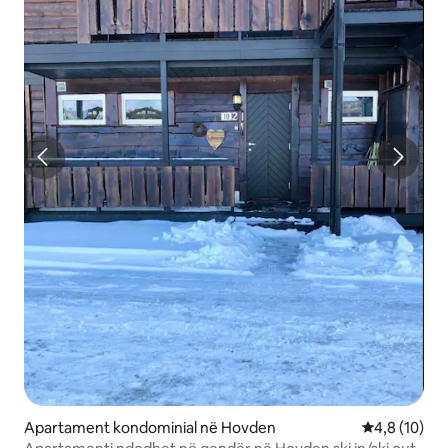
Apartament kondominial në Hovden
Vlerësimi me
4,8 (10)