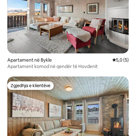
Apartament në Bykle
Vlerësimi m
5,0 (5)
Apartament komod në qendër të Hovdenit
Zgjedhja e klientëve
Zgjedhja e klientëve