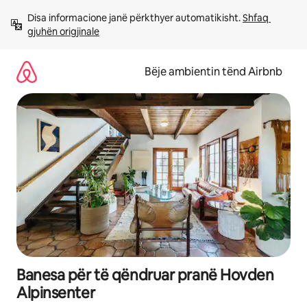
Kalo
Disa informacione janë përkthyer automatikisht. 
Shfaq 
te
gjuhën origjinale
përmbajtja
Bëje ambientin tënd Airbnb
Banesa për të qëndruar pranë Hovden
Alpinsenter