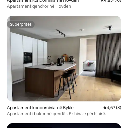
Apartament kondominial në Hovden
Vlerësimi mes
4,83 (76)
Apartament qendror në Hovden
Superpritës
Superpritës
Apartament kondominial në Bykle
Vlerësimi me
4,67 (3)
Apartament i bukur në qendër. Pishina e përfshirë.