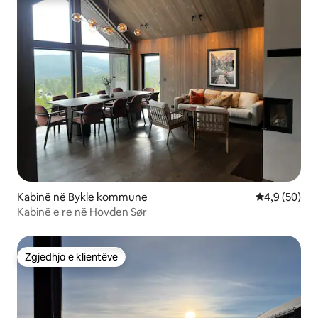
Kabinë në Bykle kommune
Vlerësimi me
4,9 (50)
Kabinë e re në Hovden Sør
Zgjedhja e klientëve
Zgjedhja e klientëve