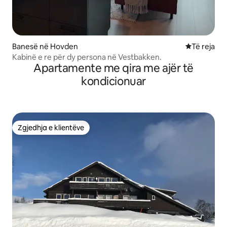
Banesë në Hovden
Vendqëndrim
Të reja
Kabinë e re për dy persona në Vestbakken.
Apartamente me qira me ajër të
kondicionuar
Zgjedhja e klientëve
Zgjedhja e klientëve