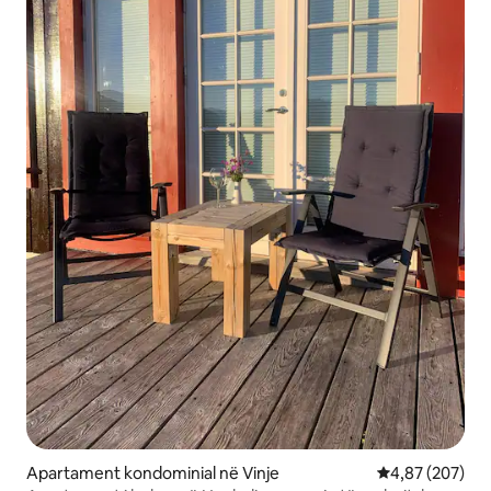
Apartament kondominial në Vinje
Vlerësimi mesa
4,87 (207)