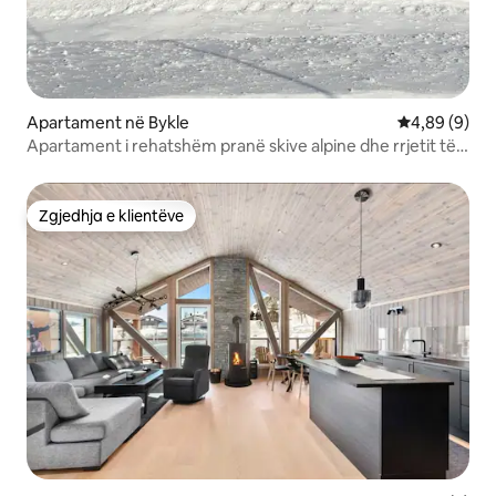
Apartament në Bykle
Vlerësimi me
4,89 (9)
Apartament i rehatshëm pranë skive alpine dhe rrjetit të
shtigjeve
Zgjedhja e klientëve
Zgjedhja e klientëve