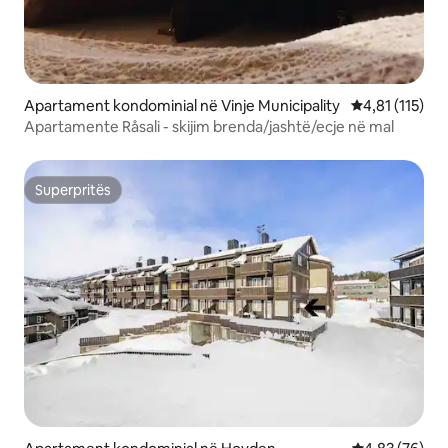
Apartament kondominial në Vinje Municipality
Vlerësimi mesa
4,81 (115)
Apartamente Råsali - skijim brenda/jashtë/ecje në mal
Superpritës
Superpritës