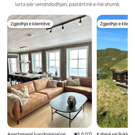
larta për vendndodhjen, pastërtinë e më shumë.
Zgjedhja e klientëve
Zgjedhja e klient
Zgjedhja e klientëve
Zgjedhja e klient
Apartament kondominial në B
Vlerësimi mesatar 5,0 nga 5, 
5,0 (17)
Kabinë në Bykle