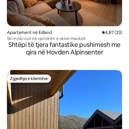
Apartament në Edland
Vlerësimi mes
4,87 (23)
Ski in/ski out në qendrën e skive Haukeli
Shtëpi të tjera fantastike pushimesh me
qira në Hovden Alpinsenter
Zgjedhja e klientëve
Zgjedhja e klientëve