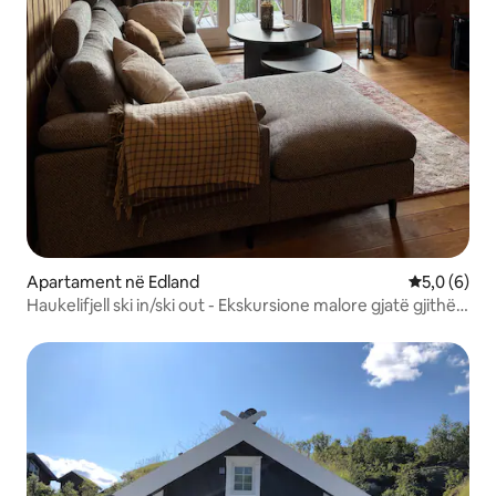
Apartament në Edland
Vlerësimi m
5,0 (6)
Haukelifjell ski in/ski out - Ekskursione malore gjatë gjithë
vitit