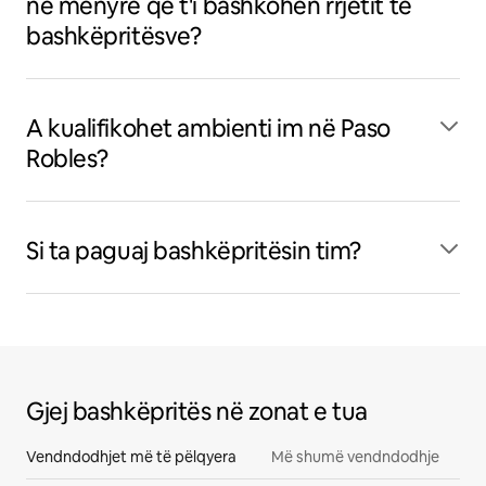
në mënyrë që t'i bashkohen rrjetit të
bashkëpritësve?
A kualifikohet ambienti im në Paso
Robles?
Si ta paguaj bashkëpritësin tim?
Gjej bashkëpritës në zonat e tua
Vendndodhjet më të pëlqyera
Më shumë vendndodhje