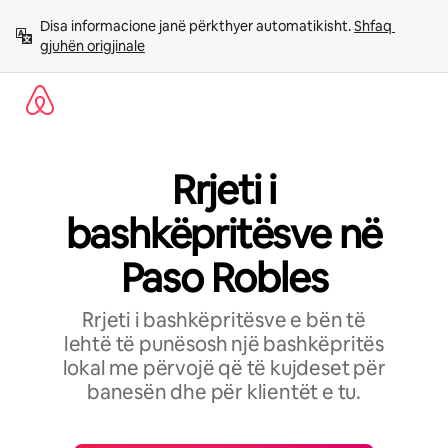
Kalo
Disa informacione janë përkthyer automatikisht. 
Shfaq 
te
gjuhën origjinale
përmbajtja
Rrjeti i
bashkëpritësve në
Paso Robles
Rrjeti i bashkëpritësve e bën të
lehtë të punësosh një bashkëpritës
lokal me përvojë që të kujdeset për
banesën dhe për klientët e tu.