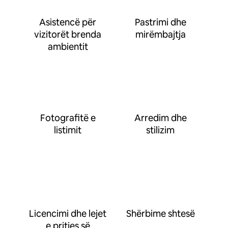
Asistencë për
Pastrimi dhe
vizitorët brenda
mirëmbajtja
ambientit
Fotografitë e
Arredim dhe
listimit
stilizim
Licencimi dhe lejet
Shërbime shtesë
e pritjes së