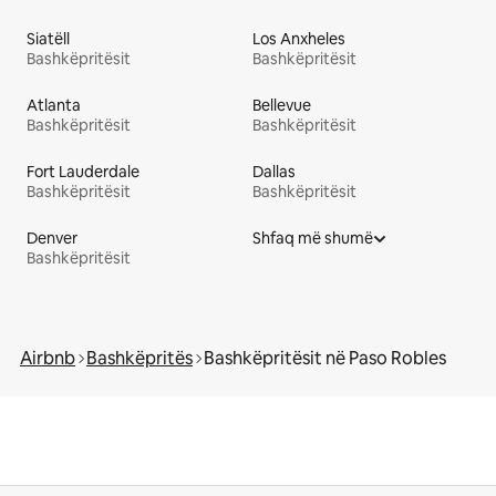
Siatëll
Los Anxheles
Bashkëpritësit
Bashkëpritësit
Atlanta
Bellevue
Bashkëpritësit
Bashkëpritësit
Fort Lauderdale
Dallas
Bashkëpritësit
Bashkëpritësit
Denver
Shfaq më shumë
Bashkëpritësit
Airbnb
Bashkëpritës
Bashkëpritësit në Paso Robles