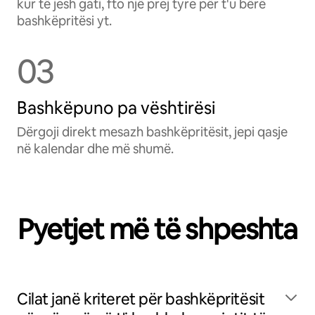
kur të jesh gati, fto një prej tyre për t'u bërë
bashkëpritësi yt.
03
Bashkëpuno pa vështirësi
Dërgoji direkt mesazh bashkëpritësit, jepi qasje
në kalendar dhe më shumë.
Pyetjet më të shpeshta
Cilat janë kriteret për bashkëpritësit