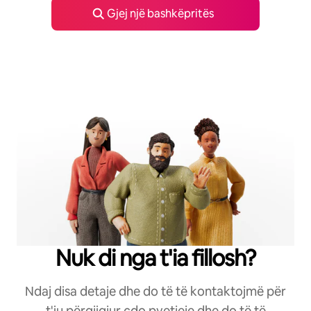
Gjej një bashkëpritës
Nuk di nga t'ia fillosh?
Ndaj disa detaje dhe do të të kontaktojmë për
t'iu përgjigjur çdo pyetjeje dhe do të të