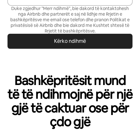
Duke zgjedhur "Merr ndihmë", bie dakord të kontaktohesh
nga Airbnb dhe partnerët e saj në lidhje me Rrjetin e
bashkëpritësve me email ose telefon dhe pranon
Politikat e
privatësisë së Airbnb
dhe bie dakord me
Kushtet shtesë të
Rrjetit të bashkëpritësve
.
Kërko ndihmë
Bashkëpritësit mund
të të ndihmojnë për një
gjë të caktuar ose për
çdo gjë