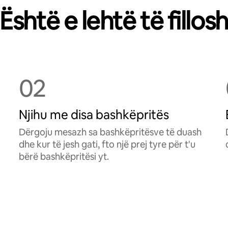
Është e lehtë të fillos
02
Njihu me disa bashkëpritës
Dërgoju mesazh sa bashkëpritësve të duash
dhe kur të jesh gati, fto një prej tyre për t'u
bërë bashkëpritësi yt.