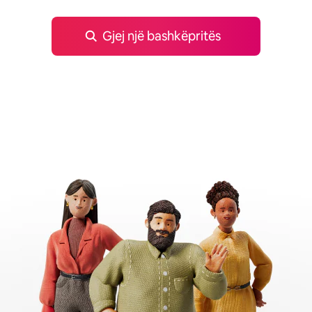
Gjej një bashkëpritës