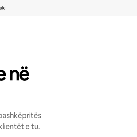
ale
e në
 bashkëpritës
lientët e tu.