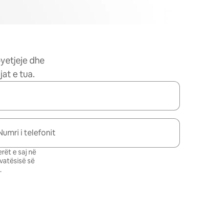
pyetjeje dhe
at e tua.
Numri i telefonit
rët e saj në
ivatësisë së
.