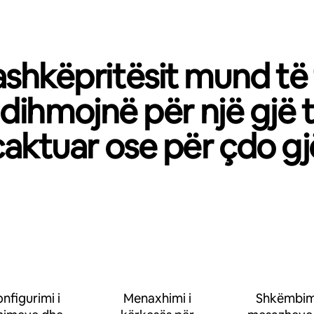
shkëpritësit mund të
dihmojnë për një gjë 
caktuar ose për çdo gj
nfigurimi i
Menaxhimi i
Shkëmbimi