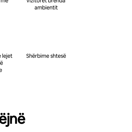
 me
vizitorët brenda
ambientit
 lejet
Shërbime shtesë
së
e
ëjnë