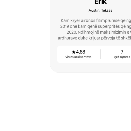
Erik
Austin, Teksas
Kam kryer airbnbs fitimprurëse që nga
2019 dhe kam qenë superpritës që nga
2020. Ndihmoj në maksimizimin e 
ardhurave duke krijuar përvoja të shkë
4,88
7
vlerësimi i klientëve
vjet si pritës