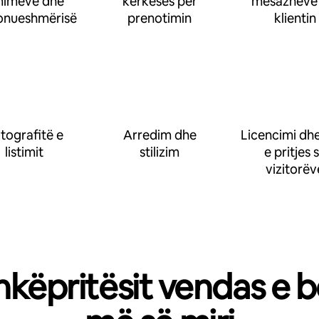
imeve dhe
kërkesës për
mesazheve
onueshmërisë
prenotimin
klientin
tografitë e
Arredim dhe
Licencimi dhe
listimit
stilizim
e pritjes 
vizitorëv
hkëpritësit vendas e b