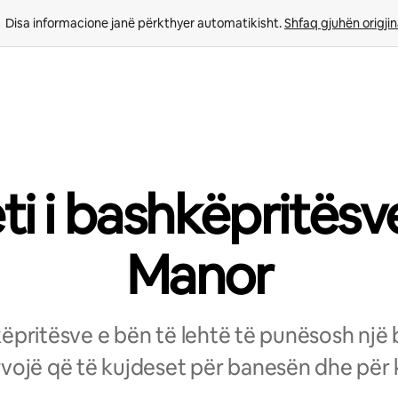
Disa informacione janë përkthyer automatikisht. 
Shfaq gjuhën origjin
eti i bashkëpritësv
Manor
hkëpritësve e bën të lehtë të punësosh një
vojë që të kujdeset për banesën dhe për k