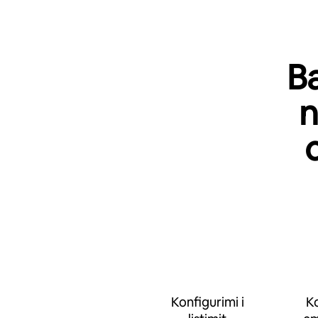
Ba
n
Konfigurimi i
Ko