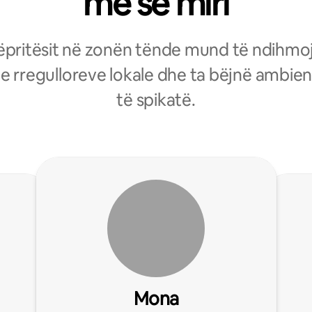
më së miri
pritësit në zonën tënde mund të ndihm
 e rregulloreve lokale dhe ta bëjnë ambien
të spikatë.
Mona