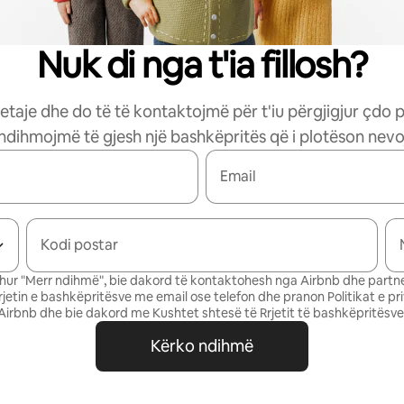
Nuk di nga t'ia fillosh?
etaje dhe do të të kontaktojmë për t'iu përgjigjur çdo 
 ndihmojmë të gjesh një bashkëpritës që i plotëson nevoj
Email
Kodi postar
ur "Merr ndihmë", bie dakord të kontaktohesh nga Airbnb dhe partne
Rrjetin e bashkëpritësve me email ose telefon dhe pranon
Politikat e pr
Airbnb
dhe bie dakord me
Kushtet shtesë të Rrjetit të bashkëpritësve
Kërko ndihmë