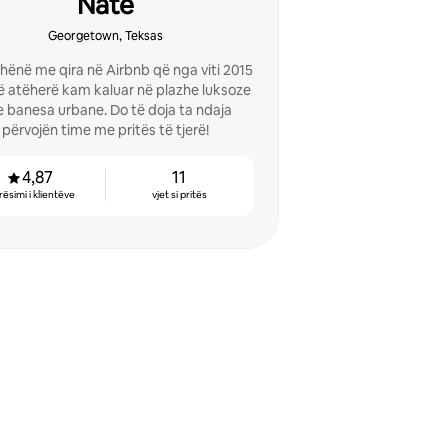
Nate
Georgetown, Teksas
ënë me qira në Airbnb që nga viti 2015
ë atëherë kam kaluar në plazhe luksoze
 banesa urbane. Do të doja ta ndaja
përvojën time me pritës të tjerë!
4,87
11
rësimi i klientëve
vjet si pritës