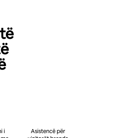
 të
të
ë
 i
Asistencë për