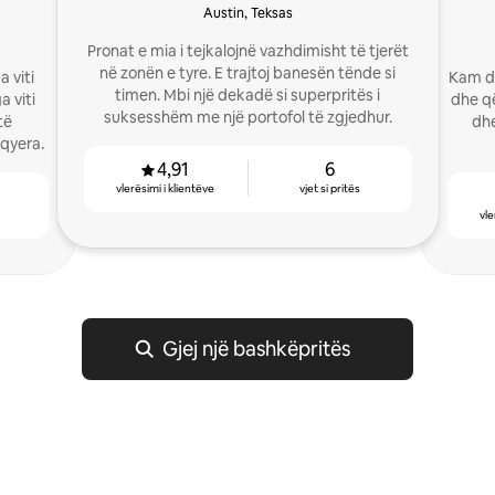
Austin, Teksas
Pronat e mia i tejkalojnë vazhdimisht të tjerët
në zonën e tyre. E trajtoj banesën tënde si
 viti
Kam dh
timen. Mbi një dekadë si superpritës i
 viti
dhe q
suksesshëm me një portofol të zgjedhur.
të
dhe
lqyera.
4,91
6
vlerësimi i klientëve
vjet si pritës
vle
Gjej një bashkëpritës