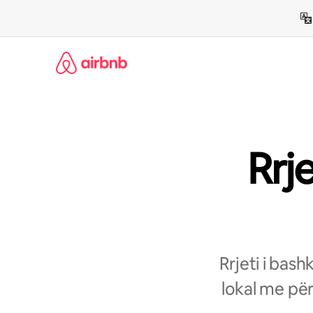
Kalo
te
përmbajtja
Rrj
Rrjeti i bas
lokal me për