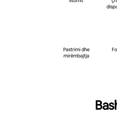
listimit
çm
disp
Pastrimi dhe
Fo
mirëmbajtja
Bas