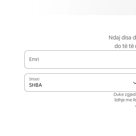
Ndaj disa d
do të të
Emri
Shteti
SHBA
Duke zgjedh
lidhje me 