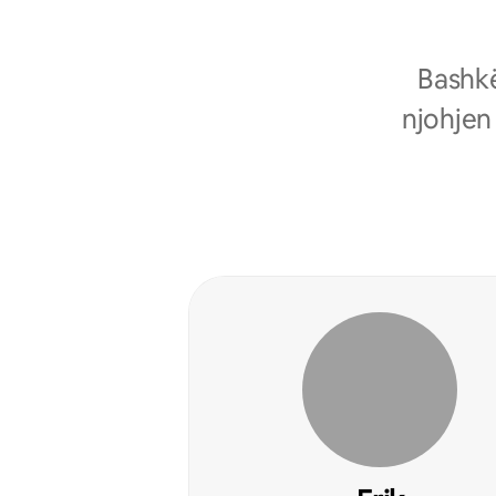
Bashkë
njohjen