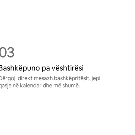
h
03
Bashkëpuno pa vështirësi
Dërgoji direkt mesazh bashkëpritësit, jepi
qasje në kalendar dhe më shumë.